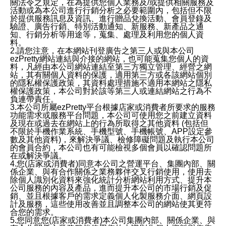
關法令之規定，在為提供您個人業務及/或提供相關服務及
活動或為本公司進行行銷分析之必要範圍內，包括但不限
於提供服務訊息及資訊、進行贈品兌換活動、會員登錄及
驗證、廣告行銷、特別活動通知、新服務、新產品之通
知、行銷分析等用途等，蒐集、處理及利用您的個人資
料。
2.請您注意，在本網站刊登廣告之第三人或與本公司
ezPretty網站連結與介接的網站，也可能蒐集您個人的資
料，凡經由本公司網站連結至第三方獨立管理、經營之網
站，其有關個人資料的保護，適用第三方或各該網站個別
的隱私權保護政策，其資料處理措施不適用本網站之隱私
權保護政策，本公司對於該等第三人或連結網站之行為不
負連帶責任。
3.本公司所屬ezPretty平台根據店家或消費者所要求的服務
功能需求或服務平台問題，本公司可使用您之前建立資料
及現在或過去在網站上的行為所取得之其他資料 (包括但
不限於手機作業系統、手機型號、手機帳號、APP設定參
數及其他資料)，來解決爭議、檢修障礙問題及執行本公司
的會員合約，本公司也有可能檢視多個會員以確認問題所
在或解決爭議。
4.您(店家或消費者)同意本公司之營運平台、集團內部、關
係企業、與有合作關係之業務夥伴交叉行銷使用，使用去
除個人識別化資料來強化統計分析網站利用方式、提升本
公司服務的內容及產品，進而提升本公司的市場行銷及促
銷、並且根據客戶的需求定義個人化製服務介面、網頁設
計及服務，這些使用改善並且調整本公司的網站使其更符
合您的需求。
5.您同意您(店家或消費者)本公司集團內部、關係企業、與