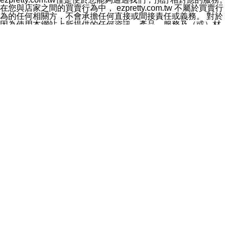
料於行銷活動資訊、商品訊息或新服務等相關行銷，且於
在您與店家之間的買賣行為中， ezpretty.com.tw 不屬於買賣行
首次行銷時，將提供您表示拒絕行銷之方式，本公司不會
為的任何相關方，不會承擔任何直接或間接責任或義務。 對於
向您索取相關費用。如您拒絕接受行銷服務或嗣後欲拒絕
因為使用本網站上所提供的任何資訊、產品、服務及（或）材
時，均可隨時通知本公司，本公司、所屬集團、關係企業
料，而產生或導致的任何損失或損害，ezpretty.com.tw 及其管
或與其合作行銷之第三方業務合作公司或第三方業務合作
理人員、員工或代表人均對此不承擔任何責任。 儘管
公司將立即停止利用您的個人資料行銷。
ezpretty.com.tw 已經盡了適當努力確保本網站上所列的服務符
四、個人資料利用之期間、地區、對象及方式如下
合合理的標準，仍不得將本網站內所列出的任何服務視為
1.期間：您同意於本公司存續期間或依法令之資料保存期
ezpretty.com.tw 推薦的服務，或是認為其代表該服務將會適用
間內，以及您的個人資料蒐集之目的消失或期限屆滿時，
於該用戶。如果該服務不適用於您，ezpretty.com.tw 將對此不
本公司得繼續保存、處理或利用您的個人資料。
承擔任何責任。
2.地區：就中華民國領域內。
網站使用者的守法義務及承諾
3.對象：本公司所屬公司(本公司)及其分公司、本公司之關
本條款構成您與 ezPretty 間之有效契約。 本條款中如有一部無
係企業、其他與本公司有業務往來或合作之機構。
效時，不影響其他條款之效力。 本條款如有未盡之處，雙方均
4.方式：以電話、簡訊、電子郵件、紙本或其他合於當時
應依誠實信用、平等互惠原則，共商解決之道。
科技之適當方式作個人資料之利用，(包括任何依法得利用
年齡和責任
之方式，但不限於使用於本網站或與外部合作之行銷)並於
你向 ezpretty.com.tw您確認您已經達到使用本網站的合法年
法令容許之範圍內，為行銷建檔、揭露、轉介或交互運用
齡。可以針對您在使用本網站時產生的任何責任，形成有約束力
予本公司及其合作對象。
的法律責任。您理解使用本網站時及他人使用您的登錄資訊使用
五、個人資料之類別
本網站時所產生的交易責任。
本聲明所指之個人資料類別如下:
網站連結
1.您提供之資料，包括您的姓名、性別、連絡方式(包括但
本網站可能包含有通往ezpretty.com.tw以外的其他方所運營網站
不限於電話、E-MAIL及地址等)、服務單位、職稱、為完
的超連結。此類超連結僅提供用於參考。此類網站不是由
成收款或付款所需之資料、IＰ位址、及其他得以直接或間
ezpretty.com.tw 控制，我們對其內容不承擔任何責任。在本網
接識別使用者身分之個人資料，及執行職務或業務之必要
站上加入通往此類網站的超連結，並非暗示我們贊同此類網站上
範圍內所需蒐集、處理及利用的個人資料。
的材料或是與其經營人之間存在任何聯繫。
2.為提升服務品質，本公司會依照所提供服務之性質，記
智慧財產權聲明
錄使用者的IP位址、以及在本公司內的瀏覽活動(例如，使
本網站上的所有資訊、內容、圖片、文字、聲音、圖像22、按
用者所使用的軟硬體、所點選的網頁)等資料，但是這些資
鈕、商標、服務標章及商品名稱均受中華民國國家法律及國際條