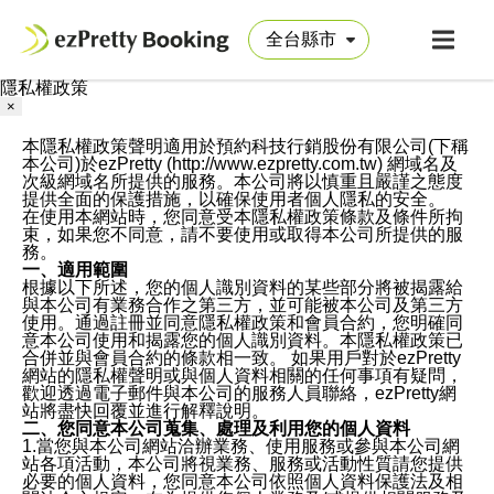
隱私權政策
×
本隱私權政策聲明適用於預約科技行銷股份有限公司(下稱
本公司)於ezPretty (http://www.ezpretty.com.tw) 網域名及
次級網域名所提供的服務。本公司將以慎重且嚴謹之態度
提供全面的保護措施，以確保使用者個人隱私的安全。
在使用本網站時，您同意受本隱私權政策條款及條件所拘
束，如果您不同意，請不要使用或取得本公司所提供的服
務。
一、適用範圍
根據以下所述，您的個人識別資料的某些部分將被揭露給
與本公司有業務合作之第三方，並可能被本公司及第三方
使用。通過註冊並同意隱私權政策和會員合約，您明確同
意本公司使用和揭露您的個人識別資料。本隱私權政策已
合併並與會員合約的條款相一致。 如果用戶對於ezPretty
網站的隱私權聲明或與個人資料相關的任何事項有疑問，
歡迎透過電子郵件與本公司的服務人員聯絡，ezPretty網
站將盡快回覆並進行解釋說明。
二、您同意本公司蒐集、處理及利用您的個人資料
1.當您與本公司網站洽辦業務、使用服務或參與本公司網
站各項活動，本公司將視業務、服務或活動性質請您提供
必要的個人資料，您同意本公司依照個人資料保護法及相