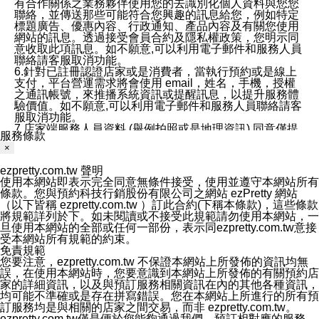
有合作關係之業務夥伴使用您的去識別化個人資料與您您
聯絡，並傳送那些可能符合您興趣的訊息給您，例如特定
標題廣告、優惠內容、行政通知、產品內容及有關您使用
網站的訊息。透過接受會員合約及隱私權政策，您明示同
意收取此項訊息。如不願意,可以利用電子郵件和服務人員
聯絡請客服取消功能。
6.針對已註冊認證店家或是消費者，當執行預約或是線上
支付，平台營運需求將會使用 email，姓名，手機，授權
之通訊帳號，來推播系統資訊或提醒訊息，以提升服務體
驗價值。如不願意,可以利用電子郵件和服務人員聯絡請客
服取消功能。
7.店家端服務人員資料 (舉例拍照或是地理資訊) 同意僅提
服務條款
供所屬店家管理人員可以使用消費者的作品集資料和員工
×
打卡個人圖像行為。本公司及ezPretty平台不會做任何使
用。
ezpretty.com.tw 聲明
三、本公司對您個人資料的揭露
使用本網站即表示完全同意無條件接受，使用並遵守本網站所有
1.基於現有服務平台的監管環境，預約科技保證不會揭露
條款。您與預約科技行銷股份有限公司之網站 ezPretty 網站
任何店家的營運資訊，且預約科技和店家均不能洩露消費
（以下皆稱 ezpretty.com.tw ）訂此合約(下稱本條款)，這些條款
者的個人資料。然而，在某些情況下，本公司可能會因受
將規範詳列於下。如未閱讀或不接受此規範請勿使用本網站，一
政府要求或法律規定，而被迫向政府或第三方提供資料。
旦使用本網站的全部或任何一部份，表示同ezpretty.com.tw意接
第三方也可能非法地攔截或存取傳輸的私人通訊，或會員
受本網站所有規範的約束。
可能濫用或誤用從本公司網站獲得的您的資料。因此，儘
免責規範
管本公司使用企業標準的保護措施來保護您的隱私，本公
您要注意，ezpretty.com.tw 不保證本網站上所發佈的資訊均無
司並未承諾您的個人識別資料或私人通訊將永遠保密。
誤，在使用本網站時，您要意識到本網站上所發佈的有關預約店
2.根據本公司的政策，本公司不會將涉及您的個人識別資
家的詳細資訊，以及與預訂服務相關資訊在內的其他各種資訊，
料出租或出售給第三方。
均可能不準確或是存在拼寫錯誤。您在本網站上所進行的所有預
3. 本公司、所屬集團、關係企業或與其合作行銷之第三方
訂服務均是與相關的店家之間交易，而非 ezpretty.com.tw。
業務合作公司會在您同意之情形下，始得利用您的個人資
ezpretty.com.tw僅是便於您能夠通過我們，預訂相對應的服務。