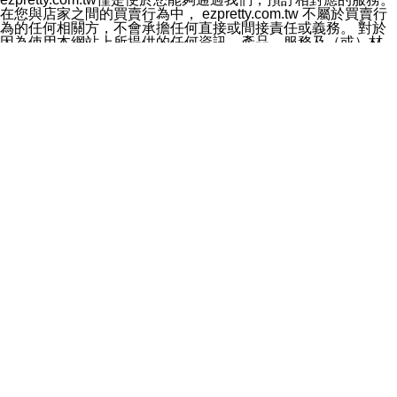
料於行銷活動資訊、商品訊息或新服務等相關行銷，且於
在您與店家之間的買賣行為中， ezpretty.com.tw 不屬於買賣行
首次行銷時，將提供您表示拒絕行銷之方式，本公司不會
為的任何相關方，不會承擔任何直接或間接責任或義務。 對於
向您索取相關費用。如您拒絕接受行銷服務或嗣後欲拒絕
因為使用本網站上所提供的任何資訊、產品、服務及（或）材
時，均可隨時通知本公司，本公司、所屬集團、關係企業
料，而產生或導致的任何損失或損害，ezpretty.com.tw 及其管
或與其合作行銷之第三方業務合作公司或第三方業務合作
理人員、員工或代表人均對此不承擔任何責任。 儘管
公司將立即停止利用您的個人資料行銷。
ezpretty.com.tw 已經盡了適當努力確保本網站上所列的服務符
四、個人資料利用之期間、地區、對象及方式如下
合合理的標準，仍不得將本網站內所列出的任何服務視為
1.期間：您同意於本公司存續期間或依法令之資料保存期
ezpretty.com.tw 推薦的服務，或是認為其代表該服務將會適用
間內，以及您的個人資料蒐集之目的消失或期限屆滿時，
於該用戶。如果該服務不適用於您，ezpretty.com.tw 將對此不
本公司得繼續保存、處理或利用您的個人資料。
承擔任何責任。
2.地區：就中華民國領域內。
網站使用者的守法義務及承諾
3.對象：本公司所屬公司(本公司)及其分公司、本公司之關
本條款構成您與 ezPretty 間之有效契約。 本條款中如有一部無
係企業、其他與本公司有業務往來或合作之機構。
效時，不影響其他條款之效力。 本條款如有未盡之處，雙方均
4.方式：以電話、簡訊、電子郵件、紙本或其他合於當時
應依誠實信用、平等互惠原則，共商解決之道。
科技之適當方式作個人資料之利用，(包括任何依法得利用
年齡和責任
之方式，但不限於使用於本網站或與外部合作之行銷)並於
你向 ezpretty.com.tw您確認您已經達到使用本網站的合法年
法令容許之範圍內，為行銷建檔、揭露、轉介或交互運用
齡。可以針對您在使用本網站時產生的任何責任，形成有約束力
予本公司及其合作對象。
的法律責任。您理解使用本網站時及他人使用您的登錄資訊使用
五、個人資料之類別
本網站時所產生的交易責任。
本聲明所指之個人資料類別如下:
網站連結
1.您提供之資料，包括您的姓名、性別、連絡方式(包括但
本網站可能包含有通往ezpretty.com.tw以外的其他方所運營網站
不限於電話、E-MAIL及地址等)、服務單位、職稱、為完
的超連結。此類超連結僅提供用於參考。此類網站不是由
成收款或付款所需之資料、IＰ位址、及其他得以直接或間
ezpretty.com.tw 控制，我們對其內容不承擔任何責任。在本網
接識別使用者身分之個人資料，及執行職務或業務之必要
站上加入通往此類網站的超連結，並非暗示我們贊同此類網站上
範圍內所需蒐集、處理及利用的個人資料。
的材料或是與其經營人之間存在任何聯繫。
2.為提升服務品質，本公司會依照所提供服務之性質，記
智慧財產權聲明
錄使用者的IP位址、以及在本公司內的瀏覽活動(例如，使
本網站上的所有資訊、內容、圖片、文字、聲音、圖像22、按
用者所使用的軟硬體、所點選的網頁)等資料，但是這些資
鈕、商標、服務標章及商品名稱均受中華民國國家法律及國際條