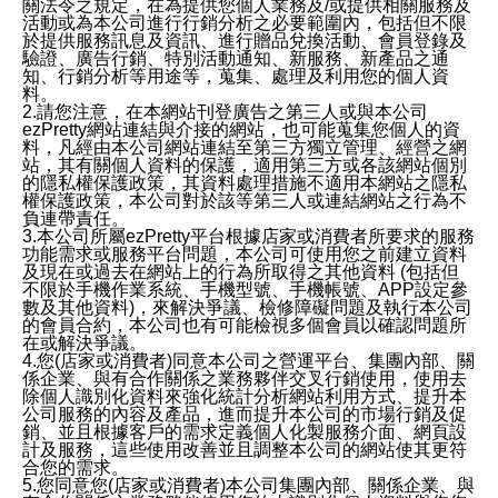
關法令之規定，在為提供您個人業務及/或提供相關服務及
活動或為本公司進行行銷分析之必要範圍內，包括但不限
於提供服務訊息及資訊、進行贈品兌換活動、會員登錄及
驗證、廣告行銷、特別活動通知、新服務、新產品之通
知、行銷分析等用途等，蒐集、處理及利用您的個人資
料。
2.請您注意，在本網站刊登廣告之第三人或與本公司
ezPretty網站連結與介接的網站，也可能蒐集您個人的資
料，凡經由本公司網站連結至第三方獨立管理、經營之網
站，其有關個人資料的保護，適用第三方或各該網站個別
的隱私權保護政策，其資料處理措施不適用本網站之隱私
權保護政策，本公司對於該等第三人或連結網站之行為不
負連帶責任。
3.本公司所屬ezPretty平台根據店家或消費者所要求的服務
功能需求或服務平台問題，本公司可使用您之前建立資料
及現在或過去在網站上的行為所取得之其他資料 (包括但
不限於手機作業系統、手機型號、手機帳號、APP設定參
數及其他資料)，來解決爭議、檢修障礙問題及執行本公司
的會員合約，本公司也有可能檢視多個會員以確認問題所
在或解決爭議。
4.您(店家或消費者)同意本公司之營運平台、集團內部、關
係企業、與有合作關係之業務夥伴交叉行銷使用，使用去
除個人識別化資料來強化統計分析網站利用方式、提升本
公司服務的內容及產品，進而提升本公司的市場行銷及促
銷、並且根據客戶的需求定義個人化製服務介面、網頁設
計及服務，這些使用改善並且調整本公司的網站使其更符
合您的需求。
5.您同意您(店家或消費者)本公司集團內部、關係企業、與