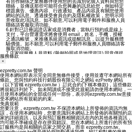
有合作關係之業務夥伴使用您的去識別化個人資料與您您
聯絡，並傳送那些可能符合您興趣的訊息給您，例如特定
標題廣告、優惠內容、行政通知、產品內容及有關您使用
網站的訊息。透過接受會員合約及隱私權政策，您明示同
意收取此項訊息。如不願意,可以利用電子郵件和服務人員
聯絡請客服取消功能。
6.針對已註冊認證店家或是消費者，當執行預約或是線上
支付，平台營運需求將會使用 email，姓名，手機，授權
之通訊帳號，來推播系統資訊或提醒訊息，以提升服務體
驗價值。如不願意,可以利用電子郵件和服務人員聯絡請客
服取消功能。
7.店家端服務人員資料 (舉例拍照或是地理資訊) 同意僅提
服務條款
供所屬店家管理人員可以使用消費者的作品集資料和員工
×
打卡個人圖像行為。本公司及ezPretty平台不會做任何使
用。
ezpretty.com.tw 聲明
三、本公司對您個人資料的揭露
使用本網站即表示完全同意無條件接受，使用並遵守本網站所有
1.基於現有服務平台的監管環境，預約科技保證不會揭露
條款。您與預約科技行銷股份有限公司之網站 ezPretty 網站
任何店家的營運資訊，且預約科技和店家均不能洩露消費
（以下皆稱 ezpretty.com.tw ）訂此合約(下稱本條款)，這些條款
者的個人資料。然而，在某些情況下，本公司可能會因受
將規範詳列於下。如未閱讀或不接受此規範請勿使用本網站，一
政府要求或法律規定，而被迫向政府或第三方提供資料。
旦使用本網站的全部或任何一部份，表示同ezpretty.com.tw意接
第三方也可能非法地攔截或存取傳輸的私人通訊，或會員
受本網站所有規範的約束。
可能濫用或誤用從本公司網站獲得的您的資料。因此，儘
免責規範
管本公司使用企業標準的保護措施來保護您的隱私，本公
您要注意，ezpretty.com.tw 不保證本網站上所發佈的資訊均無
司並未承諾您的個人識別資料或私人通訊將永遠保密。
誤，在使用本網站時，您要意識到本網站上所發佈的有關預約店
2.根據本公司的政策，本公司不會將涉及您的個人識別資
家的詳細資訊，以及與預訂服務相關資訊在內的其他各種資訊，
料出租或出售給第三方。
均可能不準確或是存在拼寫錯誤。您在本網站上所進行的所有預
3. 本公司、所屬集團、關係企業或與其合作行銷之第三方
訂服務均是與相關的店家之間交易，而非 ezpretty.com.tw。
業務合作公司會在您同意之情形下，始得利用您的個人資
ezpretty.com.tw僅是便於您能夠通過我們，預訂相對應的服務。