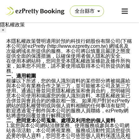
隱私權政策
×
本隱私權政策聲明適用於預約科技行銷股份有限公司(下稱
本公司)於ezPretty (http://www.ezpretty.com.tw) 網域名及
次級網域名所提供的服務。本公司將以慎重且嚴謹之態度
提供全面的保護措施，以確保使用者個人隱私的安全。
在使用本網站時，您同意受本隱私權政策條款及條件所拘
束，如果您不同意，請不要使用或取得本公司所提供的服
務。
一、適用範圍
根據以下所述，您的個人識別資料的某些部分將被揭露給
與本公司有業務合作之第三方，並可能被本公司及第三方
使用。通過註冊並同意隱私權政策和會員合約，您明確同
意本公司使用和揭露您的個人識別資料。本隱私權政策已
合併並與會員合約的條款相一致。 如果用戶對於ezPretty
網站的隱私權聲明或與個人資料相關的任何事項有疑問，
歡迎透過電子郵件與本公司的服務人員聯絡，ezPretty網
站將盡快回覆並進行解釋說明。
二、您同意本公司蒐集、處理及利用您的個人資料
1.當您與本公司網站洽辦業務、使用服務或參與本公司網
站各項活動，本公司將視業務、服務或活動性質請您提供
必要的個人資料，您同意本公司依照個人資料保護法及相