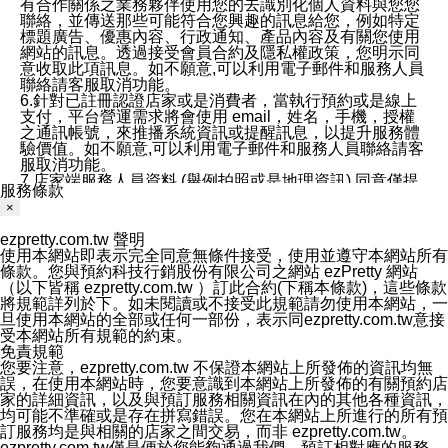
有合作關係之業務夥伴使用您的去識別化個人資料與您您
聯絡，並傳送那些可能符合您興趣的訊息給您，例如特定
標題廣告、優惠內容、行政通知、產品內容及有關您使用
網站的訊息。透過接受會員合約及隱私權政策，您明示同
意收取此項訊息。如不願意,可以利用電子郵件和服務人員
聯絡請客服取消功能。
6.針對已註冊認證店家或是消費者，當執行預約或是線上
支付，平台營運需求將會使用 email，姓名，手機，授權
之通訊帳號，來推播系統資訊或提醒訊息，以提升服務體
驗價值。如不願意,可以利用電子郵件和服務人員聯絡請客
服取消功能。
7.店家端服務人員資料 (舉例拍照或是地理資訊) 同意僅提
服務條款
供所屬店家管理人員可以使用消費者的作品集資料和員工
×
打卡個人圖像行為。本公司及ezPretty平台不會做任何使
用。
ezpretty.com.tw 聲明
三、本公司對您個人資料的揭露
使用本網站即表示完全同意無條件接受，使用並遵守本網站所有
1.基於現有服務平台的監管環境，預約科技保證不會揭露
條款。您與預約科技行銷股份有限公司之網站 ezPretty 網站
任何店家的營運資訊，且預約科技和店家均不能洩露消費
（以下皆稱 ezpretty.com.tw ）訂此合約(下稱本條款)，這些條款
者的個人資料。然而，在某些情況下，本公司可能會因受
將規範詳列於下。如未閱讀或不接受此規範請勿使用本網站，一
政府要求或法律規定，而被迫向政府或第三方提供資料。
旦使用本網站的全部或任何一部份，表示同ezpretty.com.tw意接
第三方也可能非法地攔截或存取傳輸的私人通訊，或會員
受本網站所有規範的約束。
可能濫用或誤用從本公司網站獲得的您的資料。因此，儘
免責規範
管本公司使用企業標準的保護措施來保護您的隱私，本公
您要注意，ezpretty.com.tw 不保證本網站上所發佈的資訊均無
司並未承諾您的個人識別資料或私人通訊將永遠保密。
誤，在使用本網站時，您要意識到本網站上所發佈的有關預約店
2.根據本公司的政策，本公司不會將涉及您的個人識別資
家的詳細資訊，以及與預訂服務相關資訊在內的其他各種資訊，
料出租或出售給第三方。
均可能不準確或是存在拼寫錯誤。您在本網站上所進行的所有預
3. 本公司、所屬集團、關係企業或與其合作行銷之第三方
訂服務均是與相關的店家之間交易，而非 ezpretty.com.tw。
業務合作公司會在您同意之情形下，始得利用您的個人資
ezpretty.com.tw僅是便於您能夠通過我們，預訂相對應的服務。