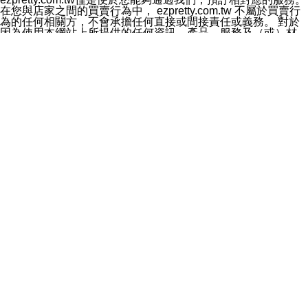
料於行銷活動資訊、商品訊息或新服務等相關行銷，且於
在您與店家之間的買賣行為中， ezpretty.com.tw 不屬於買賣行
首次行銷時，將提供您表示拒絕行銷之方式，本公司不會
為的任何相關方，不會承擔任何直接或間接責任或義務。 對於
向您索取相關費用。如您拒絕接受行銷服務或嗣後欲拒絕
因為使用本網站上所提供的任何資訊、產品、服務及（或）材
時，均可隨時通知本公司，本公司、所屬集團、關係企業
料，而產生或導致的任何損失或損害，ezpretty.com.tw 及其管
或與其合作行銷之第三方業務合作公司或第三方業務合作
理人員、員工或代表人均對此不承擔任何責任。 儘管
公司將立即停止利用您的個人資料行銷。
ezpretty.com.tw 已經盡了適當努力確保本網站上所列的服務符
四、個人資料利用之期間、地區、對象及方式如下
合合理的標準，仍不得將本網站內所列出的任何服務視為
1.期間：您同意於本公司存續期間或依法令之資料保存期
ezpretty.com.tw 推薦的服務，或是認為其代表該服務將會適用
間內，以及您的個人資料蒐集之目的消失或期限屆滿時，
於該用戶。如果該服務不適用於您，ezpretty.com.tw 將對此不
本公司得繼續保存、處理或利用您的個人資料。
承擔任何責任。
2.地區：就中華民國領域內。
網站使用者的守法義務及承諾
3.對象：本公司所屬公司(本公司)及其分公司、本公司之關
本條款構成您與 ezPretty 間之有效契約。 本條款中如有一部無
係企業、其他與本公司有業務往來或合作之機構。
效時，不影響其他條款之效力。 本條款如有未盡之處，雙方均
4.方式：以電話、簡訊、電子郵件、紙本或其他合於當時
應依誠實信用、平等互惠原則，共商解決之道。
科技之適當方式作個人資料之利用，(包括任何依法得利用
年齡和責任
之方式，但不限於使用於本網站或與外部合作之行銷)並於
你向 ezpretty.com.tw您確認您已經達到使用本網站的合法年
法令容許之範圍內，為行銷建檔、揭露、轉介或交互運用
齡。可以針對您在使用本網站時產生的任何責任，形成有約束力
予本公司及其合作對象。
的法律責任。您理解使用本網站時及他人使用您的登錄資訊使用
五、個人資料之類別
本網站時所產生的交易責任。
本聲明所指之個人資料類別如下:
網站連結
1.您提供之資料，包括您的姓名、性別、連絡方式(包括但
本網站可能包含有通往ezpretty.com.tw以外的其他方所運營網站
不限於電話、E-MAIL及地址等)、服務單位、職稱、為完
的超連結。此類超連結僅提供用於參考。此類網站不是由
成收款或付款所需之資料、IＰ位址、及其他得以直接或間
ezpretty.com.tw 控制，我們對其內容不承擔任何責任。在本網
接識別使用者身分之個人資料，及執行職務或業務之必要
站上加入通往此類網站的超連結，並非暗示我們贊同此類網站上
範圍內所需蒐集、處理及利用的個人資料。
的材料或是與其經營人之間存在任何聯繫。
2.為提升服務品質，本公司會依照所提供服務之性質，記
智慧財產權聲明
錄使用者的IP位址、以及在本公司內的瀏覽活動(例如，使
本網站上的所有資訊、內容、圖片、文字、聲音、圖像22、按
用者所使用的軟硬體、所點選的網頁)等資料，但是這些資
鈕、商標、服務標章及商品名稱均受中華民國國家法律及國際條