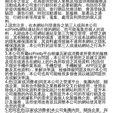
關法令之規定，在為提供您個人業務及/或提供相關服務及
活動或為本公司進行行銷分析之必要範圍內，包括但不限
於提供服務訊息及資訊、進行贈品兌換活動、會員登錄及
驗證、廣告行銷、特別活動通知、新服務、新產品之通
知、行銷分析等用途等，蒐集、處理及利用您的個人資
料。
2.請您注意，在本網站刊登廣告之第三人或與本公司
ezPretty網站連結與介接的網站，也可能蒐集您個人的資
料，凡經由本公司網站連結至第三方獨立管理、經營之網
站，其有關個人資料的保護，適用第三方或各該網站個別
的隱私權保護政策，其資料處理措施不適用本網站之隱私
權保護政策，本公司對於該等第三人或連結網站之行為不
負連帶責任。
3.本公司所屬ezPretty平台根據店家或消費者所要求的服務
功能需求或服務平台問題，本公司可使用您之前建立資料
及現在或過去在網站上的行為所取得之其他資料 (包括但
不限於手機作業系統、手機型號、手機帳號、APP設定參
數及其他資料)，來解決爭議、檢修障礙問題及執行本公司
的會員合約，本公司也有可能檢視多個會員以確認問題所
在或解決爭議。
4.您(店家或消費者)同意本公司之營運平台、集團內部、關
係企業、與有合作關係之業務夥伴交叉行銷使用，使用去
除個人識別化資料來強化統計分析網站利用方式、提升本
公司服務的內容及產品，進而提升本公司的市場行銷及促
銷、並且根據客戶的需求定義個人化製服務介面、網頁設
計及服務，這些使用改善並且調整本公司的網站使其更符
合您的需求。
5.您同意您(店家或消費者)本公司集團內部、關係企業、與