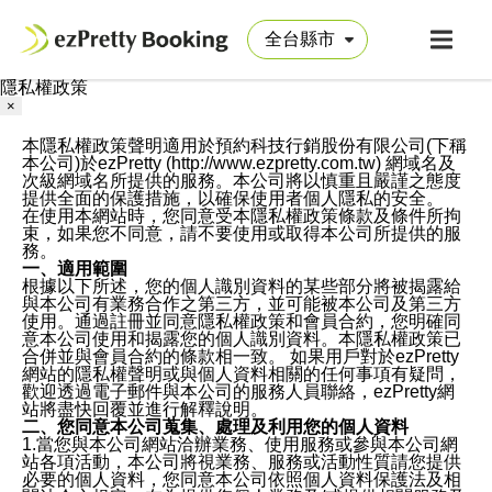
隱私權政策
×
本隱私權政策聲明適用於預約科技行銷股份有限公司(下稱
本公司)於ezPretty (http://www.ezpretty.com.tw) 網域名及
次級網域名所提供的服務。本公司將以慎重且嚴謹之態度
提供全面的保護措施，以確保使用者個人隱私的安全。
在使用本網站時，您同意受本隱私權政策條款及條件所拘
束，如果您不同意，請不要使用或取得本公司所提供的服
務。
一、適用範圍
根據以下所述，您的個人識別資料的某些部分將被揭露給
與本公司有業務合作之第三方，並可能被本公司及第三方
使用。通過註冊並同意隱私權政策和會員合約，您明確同
意本公司使用和揭露您的個人識別資料。本隱私權政策已
合併並與會員合約的條款相一致。 如果用戶對於ezPretty
網站的隱私權聲明或與個人資料相關的任何事項有疑問，
歡迎透過電子郵件與本公司的服務人員聯絡，ezPretty網
站將盡快回覆並進行解釋說明。
二、您同意本公司蒐集、處理及利用您的個人資料
1.當您與本公司網站洽辦業務、使用服務或參與本公司網
站各項活動，本公司將視業務、服務或活動性質請您提供
必要的個人資料，您同意本公司依照個人資料保護法及相