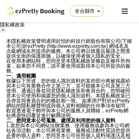
隱私權政策
×
本隱私權政策聲明適用於預約科技行銷股份有限公司(下稱
本公司)於ezPretty (http://www.ezpretty.com.tw) 網域名及
次級網域名所提供的服務。本公司將以慎重且嚴謹之態度
提供全面的保護措施，以確保使用者個人隱私的安全。
在使用本網站時，您同意受本隱私權政策條款及條件所拘
束，如果您不同意，請不要使用或取得本公司所提供的服
務。
一、適用範圍
根據以下所述，您的個人識別資料的某些部分將被揭露給
與本公司有業務合作之第三方，並可能被本公司及第三方
使用。通過註冊並同意隱私權政策和會員合約，您明確同
意本公司使用和揭露您的個人識別資料。本隱私權政策已
合併並與會員合約的條款相一致。 如果用戶對於ezPretty
網站的隱私權聲明或與個人資料相關的任何事項有疑問，
歡迎透過電子郵件與本公司的服務人員聯絡，ezPretty網
站將盡快回覆並進行解釋說明。
二、您同意本公司蒐集、處理及利用您的個人資料
1.當您與本公司網站洽辦業務、使用服務或參與本公司網
站各項活動，本公司將視業務、服務或活動性質請您提供
必要的個人資料，您同意本公司依照個人資料保護法及相