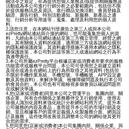
關法令之規定，在為提供您個人業務及/或提供相關服務及
活動或為本公司進行行銷分析之必要範圍內，包括但不限
於提供服務訊息及資訊、進行贈品兌換活動、會員登錄及
驗證、廣告行銷、特別活動通知、新服務、新產品之通
知、行銷分析等用途等，蒐集、處理及利用您的個人資
料。
2.請您注意，在本網站刊登廣告之第三人或與本公司
ezPretty網站連結與介接的網站，也可能蒐集您個人的資
料，凡經由本公司網站連結至第三方獨立管理、經營之網
站，其有關個人資料的保護，適用第三方或各該網站個別
的隱私權保護政策，其資料處理措施不適用本網站之隱私
權保護政策，本公司對於該等第三人或連結網站之行為不
負連帶責任。
3.本公司所屬ezPretty平台根據店家或消費者所要求的服務
功能需求或服務平台問題，本公司可使用您之前建立資料
及現在或過去在網站上的行為所取得之其他資料 (包括但
不限於手機作業系統、手機型號、手機帳號、APP設定參
數及其他資料)，來解決爭議、檢修障礙問題及執行本公司
的會員合約，本公司也有可能檢視多個會員以確認問題所
在或解決爭議。
4.您(店家或消費者)同意本公司之營運平台、集團內部、關
係企業、與有合作關係之業務夥伴交叉行銷使用，使用去
除個人識別化資料來強化統計分析網站利用方式、提升本
公司服務的內容及產品，進而提升本公司的市場行銷及促
銷、並且根據客戶的需求定義個人化製服務介面、網頁設
計及服務，這些使用改善並且調整本公司的網站使其更符
合您的需求。
5.您同意您(店家或消費者)本公司集團內部、關係企業、與