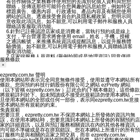
有合作關係之業務夥伴使用您的去識別化個人資料與您您
聯絡，並傳送那些可能符合您興趣的訊息給您，例如特定
標題廣告、優惠內容、行政通知、產品內容及有關您使用
網站的訊息。透過接受會員合約及隱私權政策，您明示同
意收取此項訊息。如不願意,可以利用電子郵件和服務人員
聯絡請客服取消功能。
6.針對已註冊認證店家或是消費者，當執行預約或是線上
支付，平台營運需求將會使用 email，姓名，手機，授權
之通訊帳號，來推播系統資訊或提醒訊息，以提升服務體
驗價值。如不願意,可以利用電子郵件和服務人員聯絡請客
服取消功能。
7.店家端服務人員資料 (舉例拍照或是地理資訊) 同意僅提
服務條款
供所屬店家管理人員可以使用消費者的作品集資料和員工
×
打卡個人圖像行為。本公司及ezPretty平台不會做任何使
用。
ezpretty.com.tw 聲明
三、本公司對您個人資料的揭露
使用本網站即表示完全同意無條件接受，使用並遵守本網站所有
1.基於現有服務平台的監管環境，預約科技保證不會揭露
條款。您與預約科技行銷股份有限公司之網站 ezPretty 網站
任何店家的營運資訊，且預約科技和店家均不能洩露消費
（以下皆稱 ezpretty.com.tw ）訂此合約(下稱本條款)，這些條款
者的個人資料。然而，在某些情況下，本公司可能會因受
將規範詳列於下。如未閱讀或不接受此規範請勿使用本網站，一
政府要求或法律規定，而被迫向政府或第三方提供資料。
旦使用本網站的全部或任何一部份，表示同ezpretty.com.tw意接
第三方也可能非法地攔截或存取傳輸的私人通訊，或會員
受本網站所有規範的約束。
可能濫用或誤用從本公司網站獲得的您的資料。因此，儘
免責規範
管本公司使用企業標準的保護措施來保護您的隱私，本公
您要注意，ezpretty.com.tw 不保證本網站上所發佈的資訊均無
司並未承諾您的個人識別資料或私人通訊將永遠保密。
誤，在使用本網站時，您要意識到本網站上所發佈的有關預約店
2.根據本公司的政策，本公司不會將涉及您的個人識別資
家的詳細資訊，以及與預訂服務相關資訊在內的其他各種資訊，
料出租或出售給第三方。
均可能不準確或是存在拼寫錯誤。您在本網站上所進行的所有預
3. 本公司、所屬集團、關係企業或與其合作行銷之第三方
訂服務均是與相關的店家之間交易，而非 ezpretty.com.tw。
業務合作公司會在您同意之情形下，始得利用您的個人資
ezpretty.com.tw僅是便於您能夠通過我們，預訂相對應的服務。