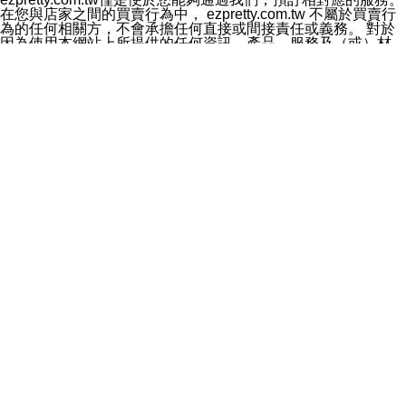
料於行銷活動資訊、商品訊息或新服務等相關行銷，且於
在您與店家之間的買賣行為中， ezpretty.com.tw 不屬於買賣行
首次行銷時，將提供您表示拒絕行銷之方式，本公司不會
為的任何相關方，不會承擔任何直接或間接責任或義務。 對於
向您索取相關費用。如您拒絕接受行銷服務或嗣後欲拒絕
因為使用本網站上所提供的任何資訊、產品、服務及（或）材
時，均可隨時通知本公司，本公司、所屬集團、關係企業
料，而產生或導致的任何損失或損害，ezpretty.com.tw 及其管
或與其合作行銷之第三方業務合作公司或第三方業務合作
理人員、員工或代表人均對此不承擔任何責任。 儘管
公司將立即停止利用您的個人資料行銷。
ezpretty.com.tw 已經盡了適當努力確保本網站上所列的服務符
四、個人資料利用之期間、地區、對象及方式如下
合合理的標準，仍不得將本網站內所列出的任何服務視為
1.期間：您同意於本公司存續期間或依法令之資料保存期
ezpretty.com.tw 推薦的服務，或是認為其代表該服務將會適用
間內，以及您的個人資料蒐集之目的消失或期限屆滿時，
於該用戶。如果該服務不適用於您，ezpretty.com.tw 將對此不
本公司得繼續保存、處理或利用您的個人資料。
承擔任何責任。
2.地區：就中華民國領域內。
網站使用者的守法義務及承諾
3.對象：本公司所屬公司(本公司)及其分公司、本公司之關
本條款構成您與 ezPretty 間之有效契約。 本條款中如有一部無
係企業、其他與本公司有業務往來或合作之機構。
效時，不影響其他條款之效力。 本條款如有未盡之處，雙方均
4.方式：以電話、簡訊、電子郵件、紙本或其他合於當時
應依誠實信用、平等互惠原則，共商解決之道。
科技之適當方式作個人資料之利用，(包括任何依法得利用
年齡和責任
之方式，但不限於使用於本網站或與外部合作之行銷)並於
你向 ezpretty.com.tw您確認您已經達到使用本網站的合法年
法令容許之範圍內，為行銷建檔、揭露、轉介或交互運用
齡。可以針對您在使用本網站時產生的任何責任，形成有約束力
予本公司及其合作對象。
的法律責任。您理解使用本網站時及他人使用您的登錄資訊使用
五、個人資料之類別
本網站時所產生的交易責任。
本聲明所指之個人資料類別如下:
網站連結
1.您提供之資料，包括您的姓名、性別、連絡方式(包括但
本網站可能包含有通往ezpretty.com.tw以外的其他方所運營網站
不限於電話、E-MAIL及地址等)、服務單位、職稱、為完
的超連結。此類超連結僅提供用於參考。此類網站不是由
成收款或付款所需之資料、IＰ位址、及其他得以直接或間
ezpretty.com.tw 控制，我們對其內容不承擔任何責任。在本網
接識別使用者身分之個人資料，及執行職務或業務之必要
站上加入通往此類網站的超連結，並非暗示我們贊同此類網站上
範圍內所需蒐集、處理及利用的個人資料。
的材料或是與其經營人之間存在任何聯繫。
2.為提升服務品質，本公司會依照所提供服務之性質，記
智慧財產權聲明
錄使用者的IP位址、以及在本公司內的瀏覽活動(例如，使
本網站上的所有資訊、內容、圖片、文字、聲音、圖像22、按
用者所使用的軟硬體、所點選的網頁)等資料，但是這些資
鈕、商標、服務標章及商品名稱均受中華民國國家法律及國際條