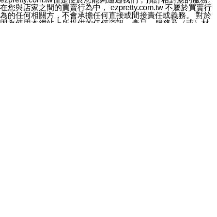
料於行銷活動資訊、商品訊息或新服務等相關行銷，且於
在您與店家之間的買賣行為中， ezpretty.com.tw 不屬於買賣行
首次行銷時，將提供您表示拒絕行銷之方式，本公司不會
為的任何相關方，不會承擔任何直接或間接責任或義務。 對於
向您索取相關費用。如您拒絕接受行銷服務或嗣後欲拒絕
因為使用本網站上所提供的任何資訊、產品、服務及（或）材
時，均可隨時通知本公司，本公司、所屬集團、關係企業
料，而產生或導致的任何損失或損害，ezpretty.com.tw 及其管
或與其合作行銷之第三方業務合作公司或第三方業務合作
理人員、員工或代表人均對此不承擔任何責任。 儘管
公司將立即停止利用您的個人資料行銷。
ezpretty.com.tw 已經盡了適當努力確保本網站上所列的服務符
四、個人資料利用之期間、地區、對象及方式如下
合合理的標準，仍不得將本網站內所列出的任何服務視為
1.期間：您同意於本公司存續期間或依法令之資料保存期
ezpretty.com.tw 推薦的服務，或是認為其代表該服務將會適用
間內，以及您的個人資料蒐集之目的消失或期限屆滿時，
於該用戶。如果該服務不適用於您，ezpretty.com.tw 將對此不
本公司得繼續保存、處理或利用您的個人資料。
承擔任何責任。
2.地區：就中華民國領域內。
網站使用者的守法義務及承諾
3.對象：本公司所屬公司(本公司)及其分公司、本公司之關
本條款構成您與 ezPretty 間之有效契約。 本條款中如有一部無
係企業、其他與本公司有業務往來或合作之機構。
效時，不影響其他條款之效力。 本條款如有未盡之處，雙方均
4.方式：以電話、簡訊、電子郵件、紙本或其他合於當時
應依誠實信用、平等互惠原則，共商解決之道。
科技之適當方式作個人資料之利用，(包括任何依法得利用
年齡和責任
之方式，但不限於使用於本網站或與外部合作之行銷)並於
你向 ezpretty.com.tw您確認您已經達到使用本網站的合法年
法令容許之範圍內，為行銷建檔、揭露、轉介或交互運用
齡。可以針對您在使用本網站時產生的任何責任，形成有約束力
予本公司及其合作對象。
的法律責任。您理解使用本網站時及他人使用您的登錄資訊使用
五、個人資料之類別
本網站時所產生的交易責任。
本聲明所指之個人資料類別如下:
網站連結
1.您提供之資料，包括您的姓名、性別、連絡方式(包括但
本網站可能包含有通往ezpretty.com.tw以外的其他方所運營網站
不限於電話、E-MAIL及地址等)、服務單位、職稱、為完
的超連結。此類超連結僅提供用於參考。此類網站不是由
成收款或付款所需之資料、IＰ位址、及其他得以直接或間
ezpretty.com.tw 控制，我們對其內容不承擔任何責任。在本網
接識別使用者身分之個人資料，及執行職務或業務之必要
站上加入通往此類網站的超連結，並非暗示我們贊同此類網站上
範圍內所需蒐集、處理及利用的個人資料。
的材料或是與其經營人之間存在任何聯繫。
2.為提升服務品質，本公司會依照所提供服務之性質，記
智慧財產權聲明
錄使用者的IP位址、以及在本公司內的瀏覽活動(例如，使
本網站上的所有資訊、內容、圖片、文字、聲音、圖像22、按
用者所使用的軟硬體、所點選的網頁)等資料，但是這些資
鈕、商標、服務標章及商品名稱均受中華民國國家法律及國際條