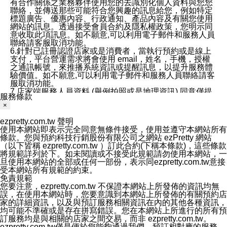
有合作關係之業務夥伴使用您的去識別化個人資料與您您
聯絡，並傳送那些可能符合您興趣的訊息給您，例如特定
標題廣告、優惠內容、行政通知、產品內容及有關您使用
網站的訊息。透過接受會員合約及隱私權政策，您明示同
意收取此項訊息。如不願意,可以利用電子郵件和服務人員
聯絡請客服取消功能。
6.針對已註冊認證店家或是消費者，當執行預約或是線上
支付，平台營運需求將會使用 email，姓名，手機，授權
之通訊帳號，來推播系統資訊或提醒訊息，以提升服務體
驗價值。如不願意,可以利用電子郵件和服務人員聯絡請客
服取消功能。
7.店家端服務人員資料 (舉例拍照或是地理資訊) 同意僅提
服務條款
供所屬店家管理人員可以使用消費者的作品集資料和員工
×
打卡個人圖像行為。本公司及ezPretty平台不會做任何使
用。
ezpretty.com.tw 聲明
三、本公司對您個人資料的揭露
使用本網站即表示完全同意無條件接受，使用並遵守本網站所有
1.基於現有服務平台的監管環境，預約科技保證不會揭露
條款。您與預約科技行銷股份有限公司之網站 ezPretty 網站
任何店家的營運資訊，且預約科技和店家均不能洩露消費
（以下皆稱 ezpretty.com.tw ）訂此合約(下稱本條款)，這些條款
者的個人資料。然而，在某些情況下，本公司可能會因受
將規範詳列於下。如未閱讀或不接受此規範請勿使用本網站，一
政府要求或法律規定，而被迫向政府或第三方提供資料。
旦使用本網站的全部或任何一部份，表示同ezpretty.com.tw意接
第三方也可能非法地攔截或存取傳輸的私人通訊，或會員
受本網站所有規範的約束。
可能濫用或誤用從本公司網站獲得的您的資料。因此，儘
免責規範
管本公司使用企業標準的保護措施來保護您的隱私，本公
您要注意，ezpretty.com.tw 不保證本網站上所發佈的資訊均無
司並未承諾您的個人識別資料或私人通訊將永遠保密。
誤，在使用本網站時，您要意識到本網站上所發佈的有關預約店
2.根據本公司的政策，本公司不會將涉及您的個人識別資
家的詳細資訊，以及與預訂服務相關資訊在內的其他各種資訊，
料出租或出售給第三方。
均可能不準確或是存在拼寫錯誤。您在本網站上所進行的所有預
3. 本公司、所屬集團、關係企業或與其合作行銷之第三方
訂服務均是與相關的店家之間交易，而非 ezpretty.com.tw。
業務合作公司會在您同意之情形下，始得利用您的個人資
ezpretty.com.tw僅是便於您能夠通過我們，預訂相對應的服務。