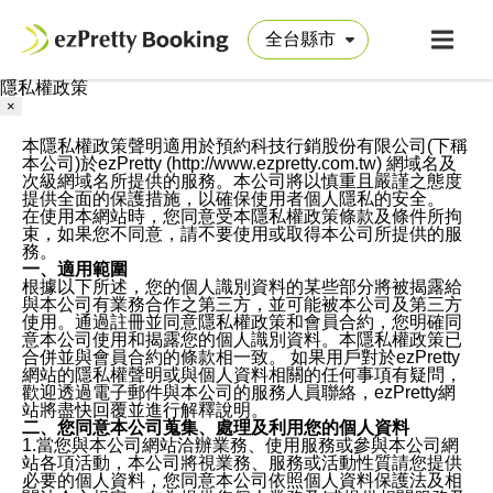
隱私權政策
×
本隱私權政策聲明適用於預約科技行銷股份有限公司(下稱
本公司)於ezPretty (http://www.ezpretty.com.tw) 網域名及
次級網域名所提供的服務。本公司將以慎重且嚴謹之態度
提供全面的保護措施，以確保使用者個人隱私的安全。
在使用本網站時，您同意受本隱私權政策條款及條件所拘
束，如果您不同意，請不要使用或取得本公司所提供的服
務。
一、適用範圍
根據以下所述，您的個人識別資料的某些部分將被揭露給
與本公司有業務合作之第三方，並可能被本公司及第三方
使用。通過註冊並同意隱私權政策和會員合約，您明確同
意本公司使用和揭露您的個人識別資料。本隱私權政策已
合併並與會員合約的條款相一致。 如果用戶對於ezPretty
網站的隱私權聲明或與個人資料相關的任何事項有疑問，
歡迎透過電子郵件與本公司的服務人員聯絡，ezPretty網
站將盡快回覆並進行解釋說明。
二、您同意本公司蒐集、處理及利用您的個人資料
1.當您與本公司網站洽辦業務、使用服務或參與本公司網
站各項活動，本公司將視業務、服務或活動性質請您提供
必要的個人資料，您同意本公司依照個人資料保護法及相