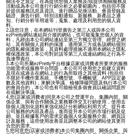
關法令之規定，在為提供您個人業務及/或提供相關服務及
活動或為本公司進行行銷分析之必要範圍內，包括但不限
於提供服務訊息及資訊、進行贈品兌換活動、會員登錄及
驗證、廣告行銷、特別活動通知、新服務、新產品之通
知、行銷分析等用途等，蒐集、處理及利用您的個人資
料。
2.請您注意，在本網站刊登廣告之第三人或與本公司
ezPretty網站連結與介接的網站，也可能蒐集您個人的資
料，凡經由本公司網站連結至第三方獨立管理、經營之網
站，其有關個人資料的保護，適用第三方或各該網站個別
的隱私權保護政策，其資料處理措施不適用本網站之隱私
權保護政策，本公司對於該等第三人或連結網站之行為不
負連帶責任。
3.本公司所屬ezPretty平台根據店家或消費者所要求的服務
功能需求或服務平台問題，本公司可使用您之前建立資料
及現在或過去在網站上的行為所取得之其他資料 (包括但
不限於手機作業系統、手機型號、手機帳號、APP設定參
數及其他資料)，來解決爭議、檢修障礙問題及執行本公司
的會員合約，本公司也有可能檢視多個會員以確認問題所
在或解決爭議。
4.您(店家或消費者)同意本公司之營運平台、集團內部、關
係企業、與有合作關係之業務夥伴交叉行銷使用，使用去
除個人識別化資料來強化統計分析網站利用方式、提升本
公司服務的內容及產品，進而提升本公司的市場行銷及促
銷、並且根據客戶的需求定義個人化製服務介面、網頁設
計及服務，這些使用改善並且調整本公司的網站使其更符
合您的需求。
5.您同意您(店家或消費者)本公司集團內部、關係企業、與