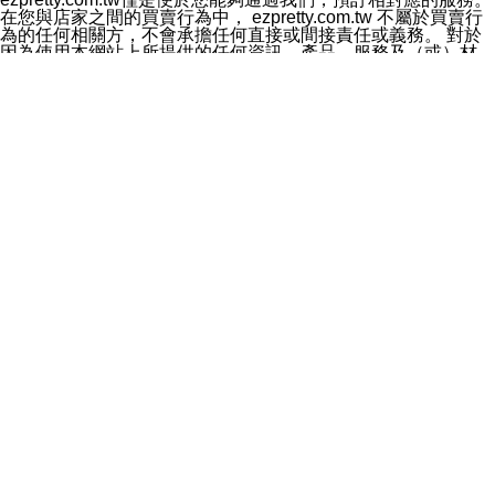
料於行銷活動資訊、商品訊息或新服務等相關行銷，且於
在您與店家之間的買賣行為中， ezpretty.com.tw 不屬於買賣行
首次行銷時，將提供您表示拒絕行銷之方式，本公司不會
為的任何相關方，不會承擔任何直接或間接責任或義務。 對於
向您索取相關費用。如您拒絕接受行銷服務或嗣後欲拒絕
因為使用本網站上所提供的任何資訊、產品、服務及（或）材
時，均可隨時通知本公司，本公司、所屬集團、關係企業
料，而產生或導致的任何損失或損害，ezpretty.com.tw 及其管
或與其合作行銷之第三方業務合作公司或第三方業務合作
理人員、員工或代表人均對此不承擔任何責任。 儘管
公司將立即停止利用您的個人資料行銷。
ezpretty.com.tw 已經盡了適當努力確保本網站上所列的服務符
四、個人資料利用之期間、地區、對象及方式如下
合合理的標準，仍不得將本網站內所列出的任何服務視為
1.期間：您同意於本公司存續期間或依法令之資料保存期
ezpretty.com.tw 推薦的服務，或是認為其代表該服務將會適用
間內，以及您的個人資料蒐集之目的消失或期限屆滿時，
於該用戶。如果該服務不適用於您，ezpretty.com.tw 將對此不
本公司得繼續保存、處理或利用您的個人資料。
承擔任何責任。
2.地區：就中華民國領域內。
網站使用者的守法義務及承諾
3.對象：本公司所屬公司(本公司)及其分公司、本公司之關
本條款構成您與 ezPretty 間之有效契約。 本條款中如有一部無
係企業、其他與本公司有業務往來或合作之機構。
效時，不影響其他條款之效力。 本條款如有未盡之處，雙方均
4.方式：以電話、簡訊、電子郵件、紙本或其他合於當時
應依誠實信用、平等互惠原則，共商解決之道。
科技之適當方式作個人資料之利用，(包括任何依法得利用
年齡和責任
之方式，但不限於使用於本網站或與外部合作之行銷)並於
你向 ezpretty.com.tw您確認您已經達到使用本網站的合法年
法令容許之範圍內，為行銷建檔、揭露、轉介或交互運用
齡。可以針對您在使用本網站時產生的任何責任，形成有約束力
予本公司及其合作對象。
的法律責任。您理解使用本網站時及他人使用您的登錄資訊使用
五、個人資料之類別
本網站時所產生的交易責任。
本聲明所指之個人資料類別如下:
網站連結
1.您提供之資料，包括您的姓名、性別、連絡方式(包括但
本網站可能包含有通往ezpretty.com.tw以外的其他方所運營網站
不限於電話、E-MAIL及地址等)、服務單位、職稱、為完
的超連結。此類超連結僅提供用於參考。此類網站不是由
成收款或付款所需之資料、IＰ位址、及其他得以直接或間
ezpretty.com.tw 控制，我們對其內容不承擔任何責任。在本網
接識別使用者身分之個人資料，及執行職務或業務之必要
站上加入通往此類網站的超連結，並非暗示我們贊同此類網站上
範圍內所需蒐集、處理及利用的個人資料。
的材料或是與其經營人之間存在任何聯繫。
2.為提升服務品質，本公司會依照所提供服務之性質，記
智慧財產權聲明
錄使用者的IP位址、以及在本公司內的瀏覽活動(例如，使
本網站上的所有資訊、內容、圖片、文字、聲音、圖像22、按
用者所使用的軟硬體、所點選的網頁)等資料，但是這些資
鈕、商標、服務標章及商品名稱均受中華民國國家法律及國際條