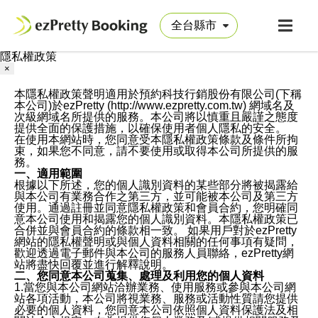
隱私權政策
×
本隱私權政策聲明適用於預約科技行銷股份有限公司(下稱
本公司)於ezPretty (http://www.ezpretty.com.tw) 網域名及
次級網域名所提供的服務。本公司將以慎重且嚴謹之態度
提供全面的保護措施，以確保使用者個人隱私的安全。
在使用本網站時，您同意受本隱私權政策條款及條件所拘
束，如果您不同意，請不要使用或取得本公司所提供的服
務。
一、適用範圍
根據以下所述，您的個人識別資料的某些部分將被揭露給
與本公司有業務合作之第三方，並可能被本公司及第三方
使用。通過註冊並同意隱私權政策和會員合約，您明確同
意本公司使用和揭露您的個人識別資料。本隱私權政策已
合併並與會員合約的條款相一致。 如果用戶對於ezPretty
網站的隱私權聲明或與個人資料相關的任何事項有疑問，
歡迎透過電子郵件與本公司的服務人員聯絡，ezPretty網
站將盡快回覆並進行解釋說明。
二、您同意本公司蒐集、處理及利用您的個人資料
1.當您與本公司網站洽辦業務、使用服務或參與本公司網
站各項活動，本公司將視業務、服務或活動性質請您提供
必要的個人資料，您同意本公司依照個人資料保護法及相