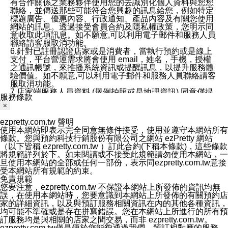
有合作關係之業務夥伴使用您的去識別化個人資料與您您
聯絡，並傳送那些可能符合您興趣的訊息給您，例如特定
標題廣告、優惠內容、行政通知、產品內容及有關您使用
網站的訊息。透過接受會員合約及隱私權政策，您明示同
意收取此項訊息。如不願意,可以利用電子郵件和服務人員
聯絡請客服取消功能。
6.針對已註冊認證店家或是消費者，當執行預約或是線上
支付，平台營運需求將會使用 email，姓名，手機，授權
之通訊帳號，來推播系統資訊或提醒訊息，以提升服務體
驗價值。如不願意,可以利用電子郵件和服務人員聯絡請客
服取消功能。
7.店家端服務人員資料 (舉例拍照或是地理資訊) 同意僅提
服務條款
供所屬店家管理人員可以使用消費者的作品集資料和員工
×
打卡個人圖像行為。本公司及ezPretty平台不會做任何使
用。
ezpretty.com.tw 聲明
三、本公司對您個人資料的揭露
使用本網站即表示完全同意無條件接受，使用並遵守本網站所有
1.基於現有服務平台的監管環境，預約科技保證不會揭露
條款。您與預約科技行銷股份有限公司之網站 ezPretty 網站
任何店家的營運資訊，且預約科技和店家均不能洩露消費
（以下皆稱 ezpretty.com.tw ）訂此合約(下稱本條款)，這些條款
者的個人資料。然而，在某些情況下，本公司可能會因受
將規範詳列於下。如未閱讀或不接受此規範請勿使用本網站，一
政府要求或法律規定，而被迫向政府或第三方提供資料。
旦使用本網站的全部或任何一部份，表示同ezpretty.com.tw意接
第三方也可能非法地攔截或存取傳輸的私人通訊，或會員
受本網站所有規範的約束。
可能濫用或誤用從本公司網站獲得的您的資料。因此，儘
免責規範
管本公司使用企業標準的保護措施來保護您的隱私，本公
您要注意，ezpretty.com.tw 不保證本網站上所發佈的資訊均無
司並未承諾您的個人識別資料或私人通訊將永遠保密。
誤，在使用本網站時，您要意識到本網站上所發佈的有關預約店
2.根據本公司的政策，本公司不會將涉及您的個人識別資
家的詳細資訊，以及與預訂服務相關資訊在內的其他各種資訊，
料出租或出售給第三方。
均可能不準確或是存在拼寫錯誤。您在本網站上所進行的所有預
3. 本公司、所屬集團、關係企業或與其合作行銷之第三方
訂服務均是與相關的店家之間交易，而非 ezpretty.com.tw。
業務合作公司會在您同意之情形下，始得利用您的個人資
ezpretty.com.tw僅是便於您能夠通過我們，預訂相對應的服務。