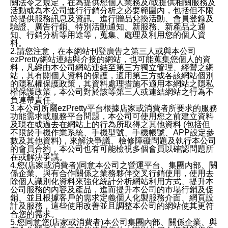
關法令之規定，在為提供您個人業務及/或提供相關服務及
活動或為本公司進行行銷分析之必要範圍內，包括但不限
於提供服務訊息及資訊、進行贈品兌換活動、會員登錄及
驗證、廣告行銷、特別活動通知、新服務、新產品之通
知、行銷分析等用途等，蒐集、處理及利用您的個人資
料。
2.請您注意，在本網站刊登廣告之第三人或與本公司
ezPretty網站連結與介接的網站，也可能蒐集您個人的資
料，凡經由本公司網站連結至第三方獨立管理、經營之網
站，其有關個人資料的保護，適用第三方或各該網站個別
的隱私權保護政策，其資料處理措施不適用本網站之隱私
權保護政策，本公司對於該等第三人或連結網站之行為不
負連帶責任。
3.本公司所屬ezPretty平台根據店家或消費者所要求的服務
功能需求或服務平台問題，本公司可使用您之前建立資料
及現在或過去在網站上的行為所取得之其他資料 (包括但
不限於手機作業系統、手機型號、手機帳號、APP設定參
數及其他資料)，來解決爭議、檢修障礙問題及執行本公司
的會員合約，本公司也有可能檢視多個會員以確認問題所
在或解決爭議。
4.您(店家或消費者)同意本公司之營運平台、集團內部、關
係企業、與有合作關係之業務夥伴交叉行銷使用，使用去
除個人識別化資料來強化統計分析網站利用方式、提升本
公司服務的內容及產品，進而提升本公司的市場行銷及促
銷、並且根據客戶的需求定義個人化製服務介面、網頁設
計及服務，這些使用改善並且調整本公司的網站使其更符
合您的需求。
5.您同意您(店家或消費者)本公司集團內部、關係企業、與