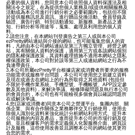
必要的個人資料，您同意本公司依照個人資料保護法及相
關法令之規定，在為提供您個人業務及/或提供相關服務及
活動或為本公司進行行銷分析之必要範圍內，包括但不限
於提供服務訊息及資訊、進行贈品兌換活動、會員登錄及
驗證、廣告行銷、特別活動通知、新服務、新產品之通
知、行銷分析等用途等，蒐集、處理及利用您的個人資
料。
2.請您注意，在本網站刊登廣告之第三人或與本公司
ezPretty網站連結與介接的網站，也可能蒐集您個人的資
料，凡經由本公司網站連結至第三方獨立管理、經營之網
站，其有關個人資料的保護，適用第三方或各該網站個別
的隱私權保護政策，其資料處理措施不適用本網站之隱私
權保護政策，本公司對於該等第三人或連結網站之行為不
負連帶責任。
3.本公司所屬ezPretty平台根據店家或消費者所要求的服務
功能需求或服務平台問題，本公司可使用您之前建立資料
及現在或過去在網站上的行為所取得之其他資料 (包括但
不限於手機作業系統、手機型號、手機帳號、APP設定參
數及其他資料)，來解決爭議、檢修障礙問題及執行本公司
的會員合約，本公司也有可能檢視多個會員以確認問題所
在或解決爭議。
4.您(店家或消費者)同意本公司之營運平台、集團內部、關
係企業、與有合作關係之業務夥伴交叉行銷使用，使用去
除個人識別化資料來強化統計分析網站利用方式、提升本
公司服務的內容及產品，進而提升本公司的市場行銷及促
銷、並且根據客戶的需求定義個人化製服務介面、網頁設
計及服務，這些使用改善並且調整本公司的網站使其更符
合您的需求。