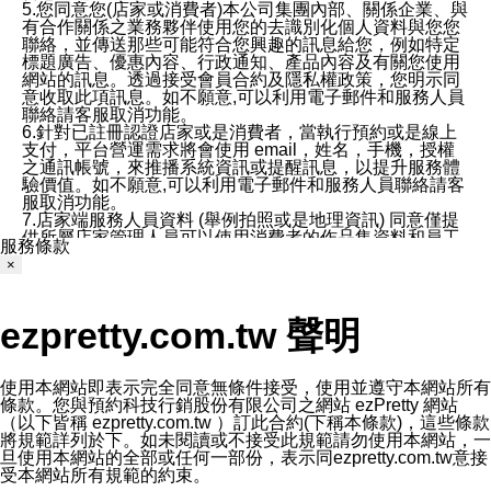
5.您同意您(店家或消費者)本公司集團內部、關係企業、與
有合作關係之業務夥伴使用您的去識別化個人資料與您您
聯絡，並傳送那些可能符合您興趣的訊息給您，例如特定
標題廣告、優惠內容、行政通知、產品內容及有關您使用
網站的訊息。透過接受會員合約及隱私權政策，您明示同
意收取此項訊息。如不願意,可以利用電子郵件和服務人員
聯絡請客服取消功能。
6.針對已註冊認證店家或是消費者，當執行預約或是線上
支付，平台營運需求將會使用 email，姓名，手機，授權
之通訊帳號，來推播系統資訊或提醒訊息，以提升服務體
驗價值。如不願意,可以利用電子郵件和服務人員聯絡請客
服取消功能。
7.店家端服務人員資料 (舉例拍照或是地理資訊) 同意僅提
供所屬店家管理人員可以使用消費者的作品集資料和員工
服務條款
打卡個人圖像行為。本公司及ezPretty平台不會做任何使
×
用。
三、本公司對您個人資料的揭露
1.基於現有服務平台的監管環境，預約科技保證不會揭露
ezpretty.com.tw 聲明
任何店家的營運資訊，且預約科技和店家均不能洩露消費
者的個人資料。然而，在某些情況下，本公司可能會因受
政府要求或法律規定，而被迫向政府或第三方提供資料。
第三方也可能非法地攔截或存取傳輸的私人通訊，或會員
使用本網站即表示完全同意無條件接受，使用並遵守本網站所有
可能濫用或誤用從本公司網站獲得的您的資料。因此，儘
條款。您與預約科技行銷股份有限公司之網站 ezPretty 網站
管本公司使用企業標準的保護措施來保護您的隱私，本公
（以下皆稱 ezpretty.com.tw ）訂此合約(下稱本條款)，這些條款
司並未承諾您的個人識別資料或私人通訊將永遠保密。
將規範詳列於下。如未閱讀或不接受此規範請勿使用本網站，一
2.根據本公司的政策，本公司不會將涉及您的個人識別資
旦使用本網站的全部或任何一部份，表示同ezpretty.com.tw意接
料出租或出售給第三方。
受本網站所有規範的約束。
3. 本公司、所屬集團、關係企業或與其合作行銷之第三方