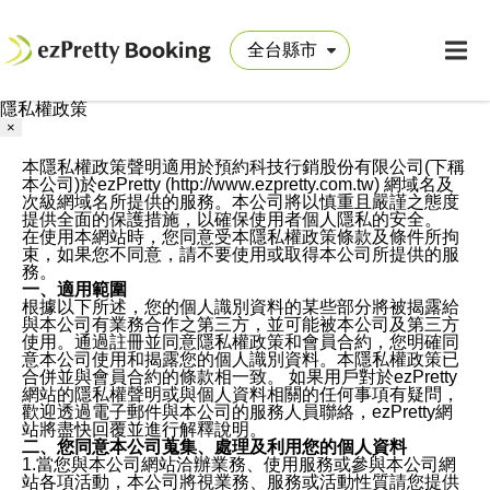
隱私權政策
×
本隱私權政策聲明適用於預約科技行銷股份有限公司(下稱
本公司)於ezPretty (http://www.ezpretty.com.tw) 網域名及
次級網域名所提供的服務。本公司將以慎重且嚴謹之態度
提供全面的保護措施，以確保使用者個人隱私的安全。
在使用本網站時，您同意受本隱私權政策條款及條件所拘
束，如果您不同意，請不要使用或取得本公司所提供的服
務。
一、適用範圍
根據以下所述，您的個人識別資料的某些部分將被揭露給
與本公司有業務合作之第三方，並可能被本公司及第三方
使用。通過註冊並同意隱私權政策和會員合約，您明確同
意本公司使用和揭露您的個人識別資料。本隱私權政策已
合併並與會員合約的條款相一致。 如果用戶對於ezPretty
網站的隱私權聲明或與個人資料相關的任何事項有疑問，
歡迎透過電子郵件與本公司的服務人員聯絡，ezPretty網
站將盡快回覆並進行解釋說明。
二、您同意本公司蒐集、處理及利用您的個人資料
1.當您與本公司網站洽辦業務、使用服務或參與本公司網
站各項活動，本公司將視業務、服務或活動性質請您提供