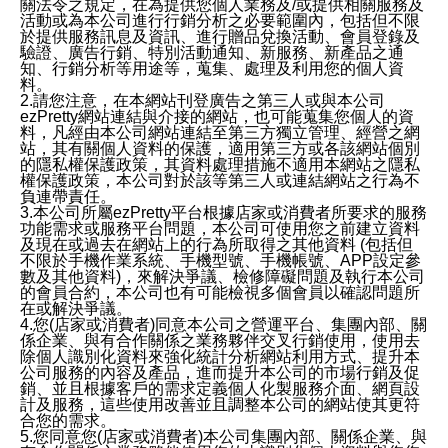
關法令之規定，在為提供您個人業務及/或提供相關服務及
活動或為本公司進行行銷分析之必要範圍內，包括但不限
於提供服務訊息及資訊、進行贈品兌換活動、會員登錄及
驗證、廣告行銷、特別活動通知、新服務、新產品之通
知、行銷分析等用途等，蒐集、處理及利用您的個人資
料。
2.請您注意，在本網站刊登廣告之第三人或與本公司
ezPretty網站連結與介接的網站，也可能蒐集您個人的資
料，凡經由本公司網站連結至第三方獨立管理、經營之網
站，其有關個人資料的保護，適用第三方或各該網站個別
的隱私權保護政策，其資料處理措施不適用本網站之隱私
權保護政策，本公司對於該等第三人或連結網站之行為不
負連帶責任。
3.本公司所屬ezPretty平台根據店家或消費者所要求的服務
功能需求或服務平台問題，本公司可使用您之前建立資料
及現在或過去在網站上的行為所取得之其他資料 (包括但
不限於手機作業系統、手機型號、手機帳號、APP設定參
數及其他資料)，來解決爭議、檢修障礙問題及執行本公司
的會員合約，本公司也有可能檢視多個會員以確認問題所
在或解決爭議。
4.您(店家或消費者)同意本公司之營運平台、集團內部、關
係企業、與有合作關係之業務夥伴交叉行銷使用，使用去
除個人識別化資料來強化統計分析網站利用方式、提升本
公司服務的內容及產品，進而提升本公司的市場行銷及促
銷、並且根據客戶的需求定義個人化製服務介面、網頁設
計及服務，這些使用改善並且調整本公司的網站使其更符
合您的需求。
5.您同意您(店家或消費者)本公司集團內部、關係企業、與