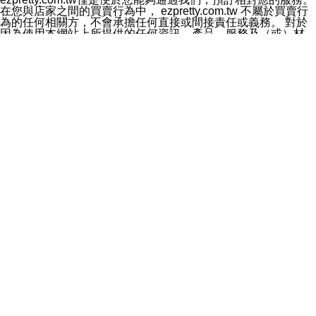
料於行銷活動資訊、商品訊息或新服務等相關行銷，且於
在您與店家之間的買賣行為中， ezpretty.com.tw 不屬於買賣行
首次行銷時，將提供您表示拒絕行銷之方式，本公司不會
為的任何相關方，不會承擔任何直接或間接責任或義務。 對於
向您索取相關費用。如您拒絕接受行銷服務或嗣後欲拒絕
因為使用本網站上所提供的任何資訊、產品、服務及（或）材
時，均可隨時通知本公司，本公司、所屬集團、關係企業
料，而產生或導致的任何損失或損害，ezpretty.com.tw 及其管
或與其合作行銷之第三方業務合作公司或第三方業務合作
理人員、員工或代表人均對此不承擔任何責任。 儘管
公司將立即停止利用您的個人資料行銷。
ezpretty.com.tw 已經盡了適當努力確保本網站上所列的服務符
四、個人資料利用之期間、地區、對象及方式如下
合合理的標準，仍不得將本網站內所列出的任何服務視為
1.期間：您同意於本公司存續期間或依法令之資料保存期
ezpretty.com.tw 推薦的服務，或是認為其代表該服務將會適用
間內，以及您的個人資料蒐集之目的消失或期限屆滿時，
於該用戶。如果該服務不適用於您，ezpretty.com.tw 將對此不
本公司得繼續保存、處理或利用您的個人資料。
承擔任何責任。
2.地區：就中華民國領域內。
網站使用者的守法義務及承諾
3.對象：本公司所屬公司(本公司)及其分公司、本公司之關
本條款構成您與 ezPretty 間之有效契約。 本條款中如有一部無
係企業、其他與本公司有業務往來或合作之機構。
效時，不影響其他條款之效力。 本條款如有未盡之處，雙方均
4.方式：以電話、簡訊、電子郵件、紙本或其他合於當時
應依誠實信用、平等互惠原則，共商解決之道。
科技之適當方式作個人資料之利用，(包括任何依法得利用
年齡和責任
之方式，但不限於使用於本網站或與外部合作之行銷)並於
你向 ezpretty.com.tw您確認您已經達到使用本網站的合法年
法令容許之範圍內，為行銷建檔、揭露、轉介或交互運用
齡。可以針對您在使用本網站時產生的任何責任，形成有約束力
予本公司及其合作對象。
的法律責任。您理解使用本網站時及他人使用您的登錄資訊使用
五、個人資料之類別
本網站時所產生的交易責任。
本聲明所指之個人資料類別如下:
網站連結
1.您提供之資料，包括您的姓名、性別、連絡方式(包括但
本網站可能包含有通往ezpretty.com.tw以外的其他方所運營網站
不限於電話、E-MAIL及地址等)、服務單位、職稱、為完
的超連結。此類超連結僅提供用於參考。此類網站不是由
成收款或付款所需之資料、IＰ位址、及其他得以直接或間
ezpretty.com.tw 控制，我們對其內容不承擔任何責任。在本網
接識別使用者身分之個人資料，及執行職務或業務之必要
站上加入通往此類網站的超連結，並非暗示我們贊同此類網站上
範圍內所需蒐集、處理及利用的個人資料。
的材料或是與其經營人之間存在任何聯繫。
2.為提升服務品質，本公司會依照所提供服務之性質，記
智慧財產權聲明
錄使用者的IP位址、以及在本公司內的瀏覽活動(例如，使
本網站上的所有資訊、內容、圖片、文字、聲音、圖像22、按
用者所使用的軟硬體、所點選的網頁)等資料，但是這些資
鈕、商標、服務標章及商品名稱均受中華民國國家法律及國際條