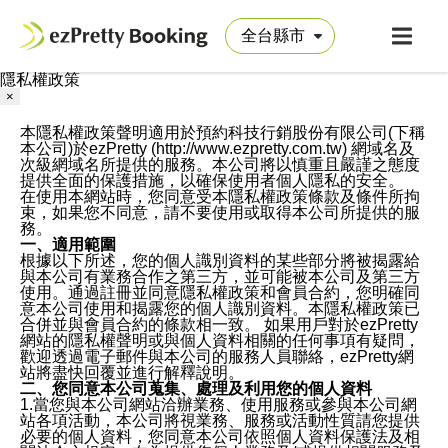
隱私權政策
×
本隱私權政策聲明適用於預約科技行銷股份有限公司(下稱
本公司)於ezPretty (http://www.ezpretty.com.tw) 網域名及
次級網域名所提供的服務。本公司將以慎重且嚴謹之態度
提供全面的保護措施，以確保使用者個人隱私的安全。
在使用本網站時，您同意受本隱私權政策條款及條件所拘
束，如果您不同意，請不要使用或取得本公司所提供的服
務。
一、適用範圍
根據以下所述，您的個人識別資料的某些部分將被揭露給
與本公司有業務合作之第三方，並可能被本公司及第三方
使用。通過註冊並同意隱私權政策和會員合約，您明確同
意本公司使用和揭露您的個人識別資料。本隱私權政策已
合併並與會員合約的條款相一致。 如果用戶對於ezPretty
網站的隱私權聲明或與個人資料相關的任何事項有疑問，
歡迎透過電子郵件與本公司的服務人員聯絡，ezPretty網
站將盡快回覆並進行解釋說明。
二、您同意本公司蒐集、處理及利用您的個人資料
1.當您與本公司網站洽辦業務、使用服務或參與本公司網
站各項活動，本公司將視業務、服務或活動性質請您提供
必要的個人資料，您同意本公司依照個人資料保護法及相