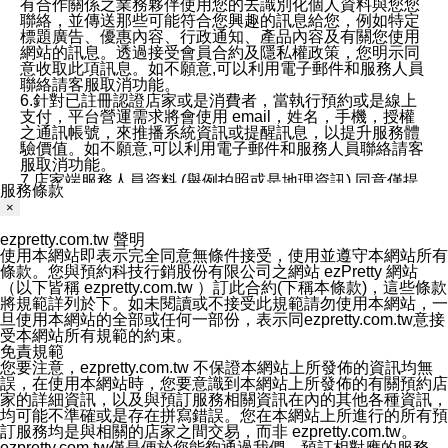
有合作關係之業務夥伴使用您的去識別化個人資料與您您
聯絡，並傳送那些可能符合您興趣的訊息給您，例如特定
標題廣告、優惠內容、行政通知、產品內容及有關您使用
網站的訊息。透過接受會員合約及隱私權政策，您明示同
意收取此項訊息。如不願意,可以利用電子郵件和服務人員
聯絡請客服取消功能。
6.針對已註冊認證店家或是消費者，當執行預約或是線上
支付，平台營運需求將會使用 email，姓名，手機，授權
之通訊帳號，來推播系統資訊或提醒訊息，以提升服務體
驗價值。如不願意,可以利用電子郵件和服務人員聯絡請客
服取消功能。
7.店家端服務人員資料 (舉例拍照或是地理資訊) 同意僅提
服務條款
供所屬店家管理人員可以使用消費者的作品集資料和員工
×
打卡個人圖像行為。本公司及ezPretty平台不會做任何使
用。
ezpretty.com.tw 聲明
三、本公司對您個人資料的揭露
使用本網站即表示完全同意無條件接受，使用並遵守本網站所有
1.基於現有服務平台的監管環境，預約科技保證不會揭露
條款。您與預約科技行銷股份有限公司之網站 ezPretty 網站
任何店家的營運資訊，且預約科技和店家均不能洩露消費
（以下皆稱 ezpretty.com.tw ）訂此合約(下稱本條款)，這些條款
者的個人資料。然而，在某些情況下，本公司可能會因受
將規範詳列於下。如未閱讀或不接受此規範請勿使用本網站，一
政府要求或法律規定，而被迫向政府或第三方提供資料。
旦使用本網站的全部或任何一部份，表示同ezpretty.com.tw意接
第三方也可能非法地攔截或存取傳輸的私人通訊，或會員
受本網站所有規範的約束。
可能濫用或誤用從本公司網站獲得的您的資料。因此，儘
免責規範
管本公司使用企業標準的保護措施來保護您的隱私，本公
您要注意，ezpretty.com.tw 不保證本網站上所發佈的資訊均無
司並未承諾您的個人識別資料或私人通訊將永遠保密。
誤，在使用本網站時，您要意識到本網站上所發佈的有關預約店
2.根據本公司的政策，本公司不會將涉及您的個人識別資
家的詳細資訊，以及與預訂服務相關資訊在內的其他各種資訊，
料出租或出售給第三方。
均可能不準確或是存在拼寫錯誤。您在本網站上所進行的所有預
3. 本公司、所屬集團、關係企業或與其合作行銷之第三方
訂服務均是與相關的店家之間交易，而非 ezpretty.com.tw。
業務合作公司會在您同意之情形下，始得利用您的個人資
ezpretty.com.tw僅是便於您能夠通過我們，預訂相對應的服務。