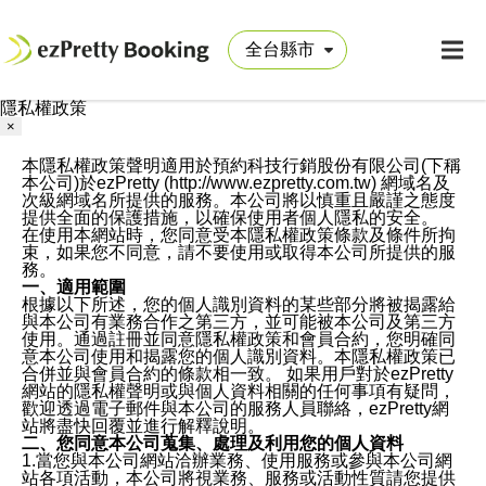
隱私權政策
×
本隱私權政策聲明適用於預約科技行銷股份有限公司(下稱
本公司)於ezPretty (http://www.ezpretty.com.tw) 網域名及
次級網域名所提供的服務。本公司將以慎重且嚴謹之態度
提供全面的保護措施，以確保使用者個人隱私的安全。
在使用本網站時，您同意受本隱私權政策條款及條件所拘
束，如果您不同意，請不要使用或取得本公司所提供的服
務。
一、適用範圍
根據以下所述，您的個人識別資料的某些部分將被揭露給
與本公司有業務合作之第三方，並可能被本公司及第三方
使用。通過註冊並同意隱私權政策和會員合約，您明確同
意本公司使用和揭露您的個人識別資料。本隱私權政策已
合併並與會員合約的條款相一致。 如果用戶對於ezPretty
網站的隱私權聲明或與個人資料相關的任何事項有疑問，
歡迎透過電子郵件與本公司的服務人員聯絡，ezPretty網
站將盡快回覆並進行解釋說明。
二、您同意本公司蒐集、處理及利用您的個人資料
1.當您與本公司網站洽辦業務、使用服務或參與本公司網
站各項活動，本公司將視業務、服務或活動性質請您提供