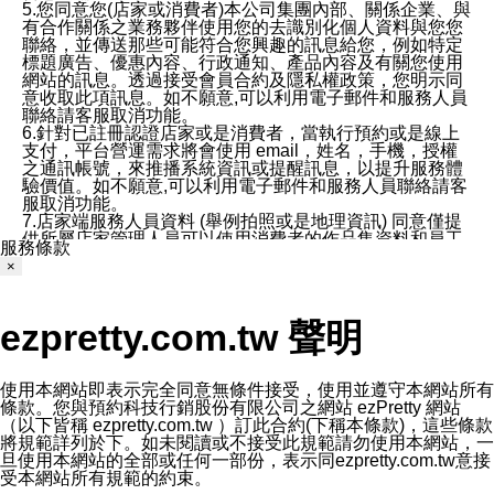
5.您同意您(店家或消費者)本公司集團內部、關係企業、與
有合作關係之業務夥伴使用您的去識別化個人資料與您您
聯絡，並傳送那些可能符合您興趣的訊息給您，例如特定
標題廣告、優惠內容、行政通知、產品內容及有關您使用
網站的訊息。透過接受會員合約及隱私權政策，您明示同
意收取此項訊息。如不願意,可以利用電子郵件和服務人員
聯絡請客服取消功能。
6.針對已註冊認證店家或是消費者，當執行預約或是線上
支付，平台營運需求將會使用 email，姓名，手機，授權
之通訊帳號，來推播系統資訊或提醒訊息，以提升服務體
驗價值。如不願意,可以利用電子郵件和服務人員聯絡請客
服取消功能。
7.店家端服務人員資料 (舉例拍照或是地理資訊) 同意僅提
供所屬店家管理人員可以使用消費者的作品集資料和員工
服務條款
打卡個人圖像行為。本公司及ezPretty平台不會做任何使
×
用。
三、本公司對您個人資料的揭露
1.基於現有服務平台的監管環境，預約科技保證不會揭露
ezpretty.com.tw 聲明
任何店家的營運資訊，且預約科技和店家均不能洩露消費
者的個人資料。然而，在某些情況下，本公司可能會因受
政府要求或法律規定，而被迫向政府或第三方提供資料。
第三方也可能非法地攔截或存取傳輸的私人通訊，或會員
使用本網站即表示完全同意無條件接受，使用並遵守本網站所有
可能濫用或誤用從本公司網站獲得的您的資料。因此，儘
條款。您與預約科技行銷股份有限公司之網站 ezPretty 網站
管本公司使用企業標準的保護措施來保護您的隱私，本公
（以下皆稱 ezpretty.com.tw ）訂此合約(下稱本條款)，這些條款
司並未承諾您的個人識別資料或私人通訊將永遠保密。
將規範詳列於下。如未閱讀或不接受此規範請勿使用本網站，一
2.根據本公司的政策，本公司不會將涉及您的個人識別資
旦使用本網站的全部或任何一部份，表示同ezpretty.com.tw意接
料出租或出售給第三方。
受本網站所有規範的約束。
3. 本公司、所屬集團、關係企業或與其合作行銷之第三方