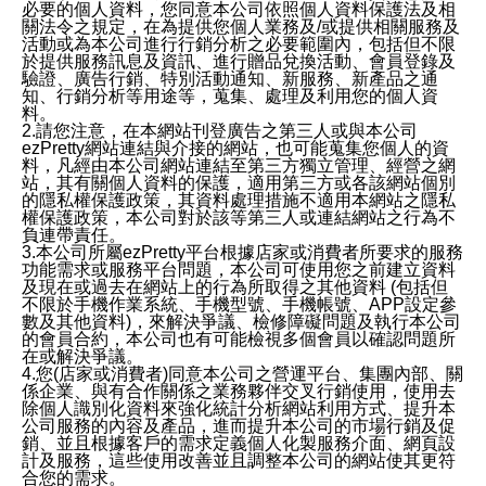
必要的個人資料，您同意本公司依照個人資料保護法及相
關法令之規定，在為提供您個人業務及/或提供相關服務及
活動或為本公司進行行銷分析之必要範圍內，包括但不限
於提供服務訊息及資訊、進行贈品兌換活動、會員登錄及
驗證、廣告行銷、特別活動通知、新服務、新產品之通
知、行銷分析等用途等，蒐集、處理及利用您的個人資
料。
2.請您注意，在本網站刊登廣告之第三人或與本公司
ezPretty網站連結與介接的網站，也可能蒐集您個人的資
料，凡經由本公司網站連結至第三方獨立管理、經營之網
站，其有關個人資料的保護，適用第三方或各該網站個別
的隱私權保護政策，其資料處理措施不適用本網站之隱私
權保護政策，本公司對於該等第三人或連結網站之行為不
負連帶責任。
3.本公司所屬ezPretty平台根據店家或消費者所要求的服務
功能需求或服務平台問題，本公司可使用您之前建立資料
及現在或過去在網站上的行為所取得之其他資料 (包括但
不限於手機作業系統、手機型號、手機帳號、APP設定參
數及其他資料)，來解決爭議、檢修障礙問題及執行本公司
的會員合約，本公司也有可能檢視多個會員以確認問題所
在或解決爭議。
4.您(店家或消費者)同意本公司之營運平台、集團內部、關
係企業、與有合作關係之業務夥伴交叉行銷使用，使用去
除個人識別化資料來強化統計分析網站利用方式、提升本
公司服務的內容及產品，進而提升本公司的市場行銷及促
銷、並且根據客戶的需求定義個人化製服務介面、網頁設
計及服務，這些使用改善並且調整本公司的網站使其更符
合您的需求。