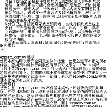
有合作關係之業務夥伴使用您的去識別化個人資料與您您
聯絡，並傳送那些可能符合您興趣的訊息給您，例如特定
標題廣告、優惠內容、行政通知、產品內容及有關您使用
網站的訊息。透過接受會員合約及隱私權政策，您明示同
意收取此項訊息。如不願意,可以利用電子郵件和服務人員
聯絡請客服取消功能。
6.針對已註冊認證店家或是消費者，當執行預約或是線上
支付，平台營運需求將會使用 email，姓名，手機，授權
之通訊帳號，來推播系統資訊或提醒訊息，以提升服務體
驗價值。如不願意,可以利用電子郵件和服務人員聯絡請客
服取消功能。
7.店家端服務人員資料 (舉例拍照或是地理資訊) 同意僅提
服務條款
供所屬店家管理人員可以使用消費者的作品集資料和員工
×
打卡個人圖像行為。本公司及ezPretty平台不會做任何使
用。
ezpretty.com.tw 聲明
三、本公司對您個人資料的揭露
使用本網站即表示完全同意無條件接受，使用並遵守本網站所有
1.基於現有服務平台的監管環境，預約科技保證不會揭露
條款。您與預約科技行銷股份有限公司之網站 ezPretty 網站
任何店家的營運資訊，且預約科技和店家均不能洩露消費
（以下皆稱 ezpretty.com.tw ）訂此合約(下稱本條款)，這些條款
者的個人資料。然而，在某些情況下，本公司可能會因受
將規範詳列於下。如未閱讀或不接受此規範請勿使用本網站，一
政府要求或法律規定，而被迫向政府或第三方提供資料。
旦使用本網站的全部或任何一部份，表示同ezpretty.com.tw意接
第三方也可能非法地攔截或存取傳輸的私人通訊，或會員
受本網站所有規範的約束。
可能濫用或誤用從本公司網站獲得的您的資料。因此，儘
免責規範
管本公司使用企業標準的保護措施來保護您的隱私，本公
您要注意，ezpretty.com.tw 不保證本網站上所發佈的資訊均無
司並未承諾您的個人識別資料或私人通訊將永遠保密。
誤，在使用本網站時，您要意識到本網站上所發佈的有關預約店
2.根據本公司的政策，本公司不會將涉及您的個人識別資
家的詳細資訊，以及與預訂服務相關資訊在內的其他各種資訊，
料出租或出售給第三方。
均可能不準確或是存在拼寫錯誤。您在本網站上所進行的所有預
3. 本公司、所屬集團、關係企業或與其合作行銷之第三方
訂服務均是與相關的店家之間交易，而非 ezpretty.com.tw。
業務合作公司會在您同意之情形下，始得利用您的個人資
ezpretty.com.tw僅是便於您能夠通過我們，預訂相對應的服務。