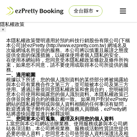
隱私權政策
×
本隱私權政策聲明適用於預約科技行銷股份有限公司(下稱
本公司)於ezPretty (http://www.ezpretty.com.tw) 網域名及
次級網域名所提供的服務。本公司將以慎重且嚴謹之態度
提供全面的保護措施，以確保使用者個人隱私的安全。
在使用本網站時，您同意受本隱私權政策條款及條件所拘
束，如果您不同意，請不要使用或取得本公司所提供的服
務。
一、適用範圍
根據以下所述，您的個人識別資料的某些部分將被揭露給
與本公司有業務合作之第三方，並可能被本公司及第三方
使用。通過註冊並同意隱私權政策和會員合約，您明確同
意本公司使用和揭露您的個人識別資料。本隱私權政策已
合併並與會員合約的條款相一致。 如果用戶對於ezPretty
網站的隱私權聲明或與個人資料相關的任何事項有疑問，
歡迎透過電子郵件與本公司的服務人員聯絡，ezPretty網
站將盡快回覆並進行解釋說明。
二、您同意本公司蒐集、處理及利用您的個人資料
1.當您與本公司網站洽辦業務、使用服務或參與本公司網
站各項活動，本公司將視業務、服務或活動性質請您提供
必要的個人資料，您同意本公司依照個人資料保護法及相