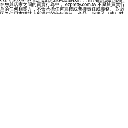
料於行銷活動資訊、商品訊息或新服務等相關行銷，且於
在您與店家之間的買賣行為中， ezpretty.com.tw 不屬於買賣行
首次行銷時，將提供您表示拒絕行銷之方式，本公司不會
為的任何相關方，不會承擔任何直接或間接責任或義務。 對於
向您索取相關費用。如您拒絕接受行銷服務或嗣後欲拒絕
因為使用本網站上所提供的任何資訊、產品、服務及（或）材
時，均可隨時通知本公司，本公司、所屬集團、關係企業
料，而產生或導致的任何損失或損害，ezpretty.com.tw 及其管
或與其合作行銷之第三方業務合作公司或第三方業務合作
理人員、員工或代表人均對此不承擔任何責任。 儘管
公司將立即停止利用您的個人資料行銷。
ezpretty.com.tw 已經盡了適當努力確保本網站上所列的服務符
四、個人資料利用之期間、地區、對象及方式如下
合合理的標準，仍不得將本網站內所列出的任何服務視為
1.期間：您同意於本公司存續期間或依法令之資料保存期
ezpretty.com.tw 推薦的服務，或是認為其代表該服務將會適用
間內，以及您的個人資料蒐集之目的消失或期限屆滿時，
於該用戶。如果該服務不適用於您，ezpretty.com.tw 將對此不
本公司得繼續保存、處理或利用您的個人資料。
承擔任何責任。
2.地區：就中華民國領域內。
網站使用者的守法義務及承諾
3.對象：本公司所屬公司(本公司)及其分公司、本公司之關
本條款構成您與 ezPretty 間之有效契約。 本條款中如有一部無
係企業、其他與本公司有業務往來或合作之機構。
效時，不影響其他條款之效力。 本條款如有未盡之處，雙方均
4.方式：以電話、簡訊、電子郵件、紙本或其他合於當時
應依誠實信用、平等互惠原則，共商解決之道。
科技之適當方式作個人資料之利用，(包括任何依法得利用
年齡和責任
之方式，但不限於使用於本網站或與外部合作之行銷)並於
你向 ezpretty.com.tw您確認您已經達到使用本網站的合法年
法令容許之範圍內，為行銷建檔、揭露、轉介或交互運用
齡。可以針對您在使用本網站時產生的任何責任，形成有約束力
予本公司及其合作對象。
的法律責任。您理解使用本網站時及他人使用您的登錄資訊使用
五、個人資料之類別
本網站時所產生的交易責任。
本聲明所指之個人資料類別如下:
網站連結
1.您提供之資料，包括您的姓名、性別、連絡方式(包括但
本網站可能包含有通往ezpretty.com.tw以外的其他方所運營網站
不限於電話、E-MAIL及地址等)、服務單位、職稱、為完
的超連結。此類超連結僅提供用於參考。此類網站不是由
成收款或付款所需之資料、IＰ位址、及其他得以直接或間
ezpretty.com.tw 控制，我們對其內容不承擔任何責任。在本網
接識別使用者身分之個人資料，及執行職務或業務之必要
站上加入通往此類網站的超連結，並非暗示我們贊同此類網站上
範圍內所需蒐集、處理及利用的個人資料。
的材料或是與其經營人之間存在任何聯繫。
2.為提升服務品質，本公司會依照所提供服務之性質，記
智慧財產權聲明
錄使用者的IP位址、以及在本公司內的瀏覽活動(例如，使
本網站上的所有資訊、內容、圖片、文字、聲音、圖像22、按
用者所使用的軟硬體、所點選的網頁)等資料，但是這些資
鈕、商標、服務標章及商品名稱均受中華民國國家法律及國際條