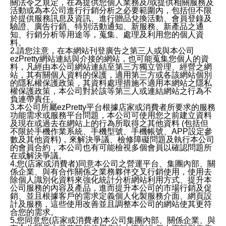
關法令之規定，在為提供您個人業務及/或提供相關服務及
活動或為本公司進行行銷分析之必要範圍內，包括但不限
於提供服務訊息及資訊、進行贈品兌換活動、會員登錄及
驗證、廣告行銷、特別活動通知、新服務、新產品之通
知、行銷分析等用途等，蒐集、處理及利用您的個人資
料。
2.請您注意，在本網站刊登廣告之第三人或與本公司
ezPretty網站連結與介接的網站，也可能蒐集您個人的資
料，凡經由本公司網站連結至第三方獨立管理、經營之網
站，其有關個人資料的保護，適用第三方或各該網站個別
的隱私權保護政策，其資料處理措施不適用本網站之隱私
權保護政策，本公司對於該等第三人或連結網站之行為不
負連帶責任。
3.本公司所屬ezPretty平台根據店家或消費者所要求的服務
功能需求或服務平台問題，本公司可使用您之前建立資料
及現在或過去在網站上的行為所取得之其他資料 (包括但
不限於手機作業系統、手機型號、手機帳號、APP設定參
數及其他資料)，來解決爭議、檢修障礙問題及執行本公司
的會員合約，本公司也有可能檢視多個會員以確認問題所
在或解決爭議。
4.您(店家或消費者)同意本公司之營運平台、集團內部、關
係企業、與有合作關係之業務夥伴交叉行銷使用，使用去
除個人識別化資料來強化統計分析網站利用方式、提升本
公司服務的內容及產品，進而提升本公司的市場行銷及促
銷、並且根據客戶的需求定義個人化製服務介面、網頁設
計及服務，這些使用改善並且調整本公司的網站使其更符
合您的需求。
5.您同意您(店家或消費者)本公司集團內部、關係企業、與