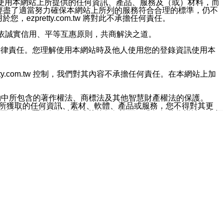
對於因為使用本網站上所提供的任何資訊、產品、服務及（或）材料，而
m.tw 已經盡了適當努力確保本網站上所列的服務符合合理的標準，仍不
ezpretty.com.tw 將對此不承擔任何責任。
均應依誠實信用、平等互惠原則，共商解決之道。
力的法律責任。您理解使用本網站時及他人使用您的登錄資訊使用本
ty.com.tw 控制，我們對其內容不承擔任何責任。在本網站上加
約中所包含的著作權法、商標法及其他智慧財產權法的保護。
網站上所獲取的任何資訊、素材、軟體、產品或服務，您不得對其更
不應被解釋為任何暗示或其他任何許可，或任何著作權法、商標
違反此規定，我們將追究其法律責任。
任何損失、責任及協力廠商的任何索賠或要求（包括律師費），將由
站而獲取到的資訊，而導致您遭受的任何風險或損失，將由您自
用本網站而造成的任何損失負責，同時，您會在此放棄有關此損失的所有及
伺服器不會發生缺陷，其中包括但不僅限於病毒或其他有害元素。對於
w 控制範圍的任何病毒感染、BUG、篡改、技術故障、錯誤、遺
有明示、暗示或法定及其他聲明、保證和條款均予以最大限度的排除，
定目的等。 ezpretty.com.tw 不能持續或在某階段
方便目的，其不應影響這些條款的範圍或意義，或是產生其他的
或任何協力廠商承擔任何責任。 在每次訪問網站時，您應檢查一下這