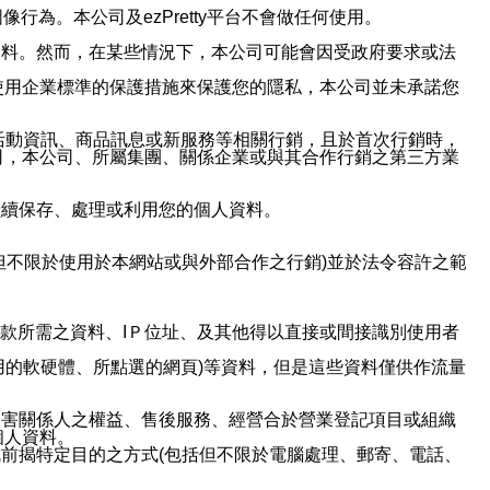
行為。本公司及ezPretty平台不會做任何使用。
資料。然而，在某些情況下，本公司可能會因受政府要求或法
使用企業標準的保護措施來保護您的隱私，本公司並未承諾您
活動資訊、商品訊息或新服務等相關行銷，且於首次行銷時，
司，本公司、所屬集團、關係企業或與其合作行銷之第三方業
繼續保存、處理或利用您的個人資料。
但不限於使用於本網站或與外部合作之行銷)並於法令容許之範
或付款所需之資料、IＰ位址、及其他得以直接或間接識別使用者
用的軟硬體、所點選的網頁)等資料，但是這些資料僅供作流量
利害關係人之權益、售後服務、經營合於營業登記項目或組織
個人資料。
前揭特定目的之方式(包括但不限於電腦處理、郵寄、電話、