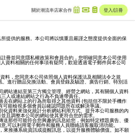
關於潮流串
店家合作
登入/註冊
域名及次級網域名所提供的服務。本公司將以慎重且嚴謹之態度提供全面的保
過註冊並同意隱私權政策和會員合約，您明確同意本公司使用
與個人資料相關的任何事項有疑問，歡迎透過電子郵件與本公司
人資料，您同意本公司依照個人資料保護法及相關法令之規
訊、進行贈品兌換活動、會員登錄及驗證、廣告行銷、特別活
本公司網站連結至第三方獨立管理、經營之網站，其有關個人資料
第三人或連結網站之行為不負連帶責任。
或過去在網站上的行為所取得之其他資料 (包括但不限於手機作
也有可能檢視多個會員以確認問題所在或解決爭議。
識別化資料來強化統計分析網站利用方式、提升本公司服務的內
善並且調整本公司的網站使其更符合您的需求。
並傳送那些可能符合您興趣的訊息給您，例如特定標題廣告、優
意,可以利用電子郵件和服務人員聯絡請客服取消功能。
帳號，來推播系統資訊或提醒訊息，以提升服務體驗價值。如不願