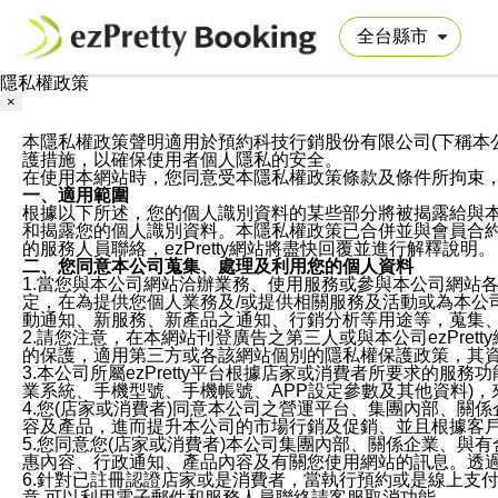
隱私權政策
×
本隱私權政策聲明適用於預約科技行銷股份有限公司(下稱本公司)於ezP
護措施，以確保使用者個人隱私的安全。
在使用本網站時，您同意受本隱私權政策條款及條件所拘束
一、適用範圍
根據以下所述，您的個人識別資料的某些部分將被揭露給與
和揭露您的個人識別資料。本隱私權政策已合併並與會員合約的
的服務人員聯絡，ezPretty網站將盡快回覆並進行解釋說明。
二、您同意本公司蒐集、處理及利用您的個人資料
1.當您與本公司網站洽辦業務、使用服務或參與本公司網站
定，在為提供您個人業務及/或提供相關服務及活動或為本
動通知、新服務、新產品之通知、行銷分析等用途等，蒐集
2.請您注意，在本網站刊登廣告之第三人或與本公司ezPr
的保護，適用第三方或各該網站個別的隱私權保護政策，其
3.本公司所屬ezPretty平台根據店家或消費者所要求的
業系統、手機型號、手機帳號、APP設定參數及其他資料)
4.您(店家或消費者)同意本公司之營運平台、集團內部、
容及產品，進而提升本公司的市場行銷及促銷、並且根據客
5.您同意您(店家或消費者)本公司集團內部、關係企業、
惠內容、行政通知、產品內容及有關您使用網站的訊息。透過
6.針對已註冊認證店家或是消費者，當執行預約或是線上支付
意,可以利用電子郵件和服務人員聯絡請客服取消功能。