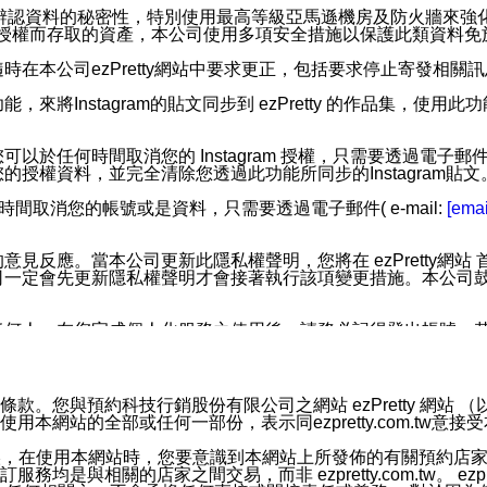
您個人辨認資料的秘密性，特別使用最高等級亞馬遜機房及防火牆來
失及未經授權而存取的資產，本公司使用多項安全措施以保護此類資料
在本公司ezPretty網站中要求更正，包括要求停止寄發相關
步功能，來將Instagram的貼文同步到 ezPretty 的作品集，使
步功能，您可以於任何時間取消您的 Instagram 授權，只需要
授權資料，並完全清除您透過此功能所同步的Instagram貼文
時間取消您的帳號或是資料，只需要透過電子郵件( e-mail:
[emai
應。當本公司更新此隱私權聲明，您將在 ezPretty網站 首頁
定會先更新隱私權聲明才會接著執行該項變更措施。本公司鼓勵您定
任何人。在您完成個人化服務之使用後，請務必記得登出帳號。
區。
並傳送或宣傳本網站各項服務之資料或電子郵件供您參考。您能
預約科技行銷股份有限公司之網站 ezPretty 網站 （以下皆稱 
網站的全部或任何一部份，表示同ezpretty.com.tw意
入本公司/本服務好友，您仍可接收到通知型訊息。
限，以廣告或其他目的的訊息皆不會被傳送。滿足以下三個條件
的資訊均無誤，在使用本網站時，您要意識到本網站上所發佈的有關預
號碼比對相符。
相關的店家之間交易，而非 ezpretty.com.tw。 ezpr
息。