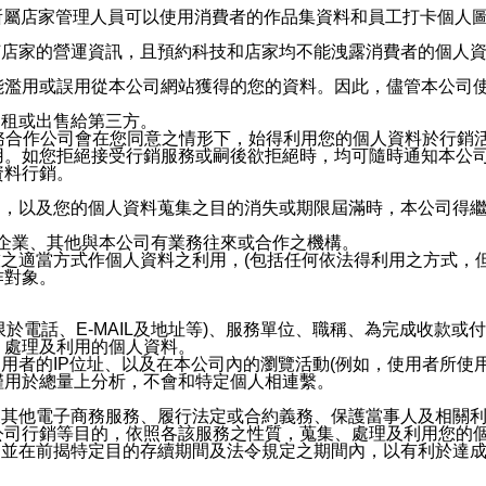
供所屬店家管理人員可以使用消費者的作品集資料和員工打卡個人圖像
何店家的營運資訊，且預約科技和店家均不能洩露消費者的個人
能濫用或誤用從本公司網站獲得的您的資料。因此，儘管本公司
出租或出售給第三方。
業務合作公司會在您同意之情形下，始得利用您的個人資料於行銷
用。如您拒絕接受行銷服務或嗣後欲拒絕時，均可隨時通知本公
資料行銷。
內，以及您的個人資料蒐集之目的消失或期限屆滿時，本公司得
係企業、其他與本公司有業務往來或合作之機構。
技之適當方式作個人資料之利用，(包括任何依法得利用之方式，
作對象。
限於電話、E-MAIL及地址等)、服務單位、職稱、為完成收款
、處理及利用的個人資料。
使用者的IP位址、以及在本公司內的瀏覽活動(例如，使用者所使
僅用於總量上分析，不會和特定個人相連繫。
及其他電子商務服務、履行法定或合約義務、保護當事人及相關
公司行銷等目的，依照各該服務之性質，蒐集、處理及利用您的
，並在前揭特定目的存續期間及法令規定之期間內，以有利於達成
。