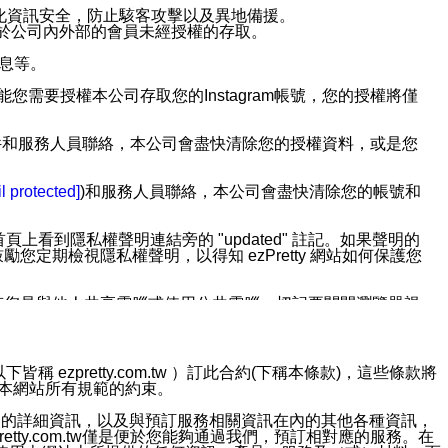
強化資訊安全，防止駭客攻擊以及異地備援。
免於公司內外部的會員未經授權的存取。
訊息等。
用此功能您需要授權本公司存取您的Instagram帳號，您的授權將僅
透過電子郵件和服務人員聯絡，本公司會盡快清除您的授權資料，或是您
。
l protected]
)和服務人員聯絡，本公司會盡快清除您的帳號和
上看到隱私權聲明連結旁的 "updated" 註記。如果聲明的
期檢視隱私權聲明，以得知 ezPretty 網站如何保護您
若您是與他人共享電腦或使用公共電腦，切記要關閉瀏覽器視
依照該資料或電子郵件所指示之方法、說明或功能連結，隨時
ezpretty.com.tw ）訂此合約(下稱本條款)，這些條款將
接受本網站所有規範的約束。
者，將可收到通知型訊息。
約店家的詳細資訊，以及與預訂服務相關資訊在內的其他各種資訊，
etty.com.tw僅是便於您能夠通過我們，預訂相對應的服務。在