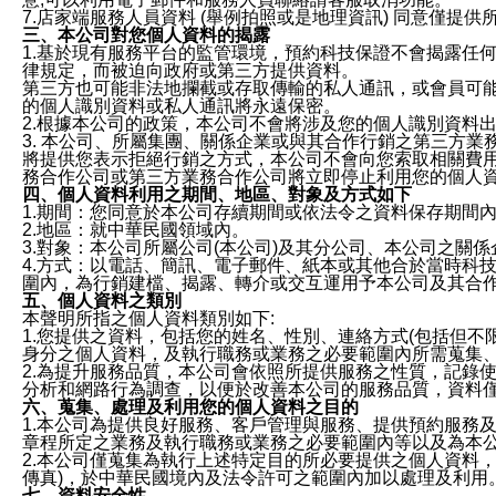
7.店家端服務人員資料 (舉例拍照或是地理資訊) 同意僅提
三、本公司對您個人資料的揭露
1.基於現有服務平台的監管環境，預約科技保證不會揭露任
律規定，而被迫向政府或第三方提供資料。
第三方也可能非法地攔截或存取傳輸的私人通訊，或會員可
的個人識別資料或私人通訊將永遠保密。
2.根據本公司的政策，本公司不會將涉及您的個人識別資料
3. 本公司、所屬集團、關係企業或與其合作行銷之第三方
將提供您表示拒絕行銷之方式，本公司不會向您索取相關費
務合作公司或第三方業務合作公司將立即停止利用您的個人
四、個人資料利用之期間、地區、對象及方式如下
1.期間：您同意於本公司存續期間或依法令之資料保存期間
2.地區：就中華民國領域內。
3.對象：本公司所屬公司(本公司)及其分公司、本公司之關
4.方式：以電話、簡訊、電子郵件、紙本或其他合於當時科
圍內，為行銷建檔、揭露、轉介或交互運用予本公司及其合
五、個人資料之類別
本聲明所指之個人資料類別如下:
1.您提供之資料，包括您的姓名、性別、連絡方式(包括但不
身分之個人資料，及執行職務或業務之必要範圍內所需蒐集
2.為提升服務品質，本公司會依照所提供服務之性質，記錄
分析和網路行為調查，以便於改善本公司的服務品質，資料
六、蒐集、處理及利用您的個人資料之目的
1.本公司為提供良好服務、客戶管理與服務、提供預約服務
章程所定之業務及執行職務或業務之必要範圍內等以及為本
2.本公司僅蒐集為執行上述特定目的所必要提供之個人資料
傳真)，於中華民國境內及法令許可之範圍內加以處理及利用
七、資料安全性