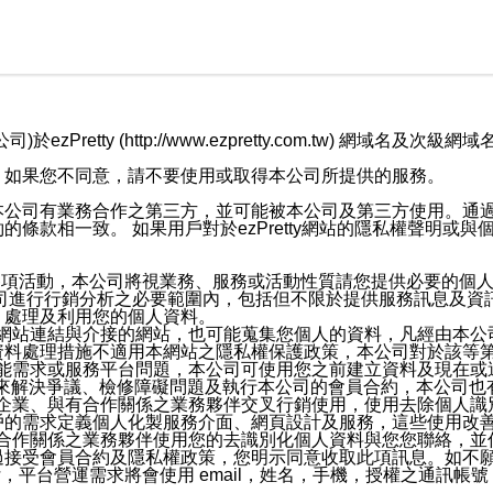
retty (http://www.ezpretty.com.tw) 網
，如果您不同意，請不要使用或取得本公司所提供的服務。
本公司有業務合作之第三方，並可能被本公司及第三方使用。通
條款相一致。 如果用戶對於ezPretty網站的隱私權聲明或
各項活動，本公司將視業務、服務或活動性質請您提供必要的個
公司進行行銷分析之必要範圍內，包括但不限於提供服務訊息及資
、處理及利用您的個人資料。
etty網站連結與介接的網站，也可能蒐集您個人的資料，凡經由
資料處理措施不適用本網站之隱私權保護政策，本公司對於該等
服務功能需求或服務平台問題，本公司可使用您之前建立資料及現在
，來解決爭議、檢修障礙問題及執行本公司的會員合約，本公司
關係企業、與有合作關係之業務夥伴交叉行銷使用，使用去除個人
戶的需求定義個人化製服務介面、網頁設計及服務，這些使用改
與有合作關係之業務夥伴使用您的去識別化個人資料與您您聯絡，
接受會員合約及隱私權政策，您明示同意收取此項訊息。如不願
，平台營運需求將會使用 email，姓名，手機，授權之通訊