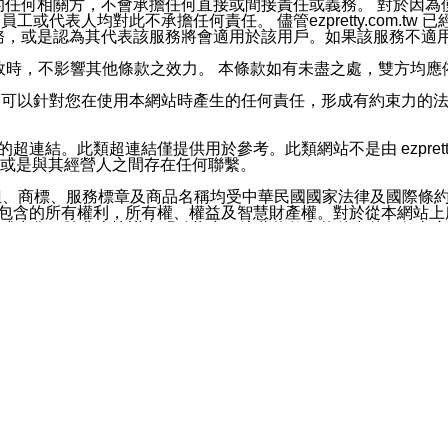
屬於買賣行為的任何相關方，不會承擔任何直接或間接責任或義務。 
人員、員工或代表人均對此不承擔任何責任。 儘管ezpretty.co
薦的服務，或是認為其代表該服務將會適用於該用戶。如果該服務不適用於您，
有一部無效時，不影響其他條款之效力。 本條款如有未盡之處，雙方
的合法年齡。可以針對您在使用本網站時產生的任何責任，形成有約束
官方帳號或認證官方帳號的通知型訊息。
網站的超連結。此類超連結僅提供用於參考。此類網站不是由 ezpret
或是與其經營人之間存在任何聯繫。
鈕、商標、服務標章及商品名稱均受中華民國國家法律及國際條
這些素材中所包含的所有權利，所有權、權益及智慧財產權。對於從本
或出售。除非本協議中明確指出，這些條款和條件中的任何內容
或任何協力廠商的業主權益中規定的任何權利的推斷結果。 如有任何人
其分公司、所屬機構、管理人員、代理人及其他合作夥伴和員工遭受的
構、管理人員、代理人及其他合作夥伴和員工不受損失。
依賴本網站上所提供的資訊、產品、服務或素材或通過使用本網
etty.com.tw提供電信及網路服務的提供商不會因您使用或不能使
etty.com.tw 不聲明、保證或承諾本網站或支持該網站的
影響本網站任何部分正常運行，且超出ezpretty.com.t
com.tw 不承擔任何責任。 在適用法律許可的最大範圍內，所
諾，其中包括但不僅限於其精確性、完整性或適銷性、品質或適用於特
些條款或是這些條款相關的權利。這些條款中使用的標題僅為了
款之內容及本網站上內容而不另行通知，同時，不對您、其他任何用戶