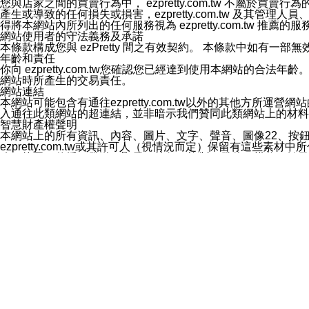
您與店家之間的買賣行為中， ezpretty.com.tw 不
3.LINE 帳號未封鎖傳送訊息之 LINE 官方帳號。
產生或導致的任何損失或損害，ezpretty.com.tw 及其管理
欲變更通知型訊息的設定，操作如下：
得將本網站內所列出的任何服務視為 ezpretty.com.tw 推
1.點選「主頁」＞「設定」
網站使用者的守法義務及承諾
2.點選「隱私設定」
本條款構成您與 ezPretty 間之有效契約。 本條款中如
3.點選「提供使用資料」
年齡和責任
4.點選「LINE通知型訊息」
你向 ezpretty.com.tw您確認您已經達到使用本網站
5.開關「接收LINE通知型訊息」
網站時所產生的交易責任。
❗️關閉「接收通知型訊息」後，將不會接收到來自任何企業
網站連結
本網站可能包含有通往ezpretty.com.tw以外的其他方所運營
入通往此類網站的超連結，並非暗示我們贊同此類網站上的材料
智慧財產權聲明
本網站上的所有資訊、內容、圖片、文字、聲音、圖像22、按
ezpretty.com.tw或其許可人（視情況而定）保留有
改、拷貝、傳播、發送、顯示、執行、複製、發佈、模仿、轉發
法或其他智慧財產權或 ezpretty.com.tw、其許可人
賠償
您同意因您使用本網站，而導致 ezpretty.com.tw、
您承擔賠償並保證 ezpretty.com.tw、其分公司、所屬機
免責聲明
您對本網站的所有使用均由您自擔風險。 因下載使用、參考或
己承擔全部責任。您同意 ezpretty.com.tw 及向ezpr
全部的索賠權利，無論是基於合約、侵權行為或其他依據。 ezpr
那些可損害或影響本網站管理、安全性、公正性和完整性，或是損害或
漏、中斷、刪除、缺陷、延遲或任何事件或事故，ezpretty.
其中包括但不僅限於有關本網站上服務、資訊及（或）聲明的保證或承
時間內對任一條款或多條條款的強制實施，不得將此視為放棄這
法律效應。 ezpretty.com.tw有權隨時變更本使用條