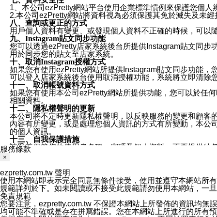
1、本公司ezPretty網站平台使用企業標準慣例來保護
2.本公司ezPretty網站將資料視為必須保護其免於滅
八、查詢或更正的方式
用戶個人資料有變更、或發現個人資料不正確的時候，可以隨時
九、Instagram貼文同步功能
您可以透過ezPretty店家系統後台所提供Instagram貼文同
用於同步您的貼文至店家系統。
十、取消Instagram授權方式
如果您有使用ezPretty網站所提供Instagram貼文同
可以登入店家系統後台使用取消授權功能，系統將立即清除您的
十一、取消帳號資料方式
如果您有使用本公司ezPretty網站所提供功能，您可以於任何
相關資料。
十二、隱私權聲明的更新
本公司將不定時更新隱私權聲明，以反映服務的變更和顧客的意見反
內容有所變更，或是處理您個人資訊的方式有所變動，本公司一
的個人資訊。
十三、自我保護措施
請妥善保管您的使用者名稱、密碼及個人資料，不要提供給
服務條款
窗，以防止他人讀取您的個人資料、信件或進入所機關管理
×
十四、傳送宣傳本站資訊或電子郵件之政策
您同意本公司網站，透過您所提供的郵件地址與您取得聯絡
ezpretty.com.tw 聲明
停止接收這些資料或電子郵件。
使用本網站即表示完全同意無條件接受，使用並遵守本網站所有條款。您與
十五、訊息通知
規範詳列於下。如未閱讀或不接受此規範請勿使用本網站，一旦使用本
本公司/本服務將以通知型訊息傳送重要訊息給您。即使未加
免責規範
本公司/本服務傳送之通知型訊息以對您有效且重要的訊息為
您要注意，ezpretty.com.tw 不保證本網站上所發佈
1.LINE 帳號設定的電話號碼與本公司/本服務所傳來的電話
均可能不準確或是存在拼寫錯誤。您在本網站上所進行的所有預訂服務均是與
2.該 LINE 帳號已在 LINE APP 設定中，同意接收通知型訊