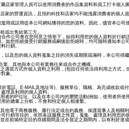
供所屬店家管理人員可以使用消費者的作品集資料和員工打卡個人圖像
何店家的營運資訊，且預約科技和店家均不能洩露消費者的個人
能濫用或誤用從本公司網站獲得的您的資料。因此，儘管本公司
出租或出售給第三方。
業務合作公司會在您同意之情形下，始得利用您的個人資料於行銷
用。如您拒絕接受行銷服務或嗣後欲拒絕時，均可隨時通知本公
資料行銷。
內，以及您的個人資料蒐集之目的消失或期限屆滿時，本公司得
係企業、其他與本公司有業務往來或合作之機構。
技之適當方式作個人資料之利用，(包括任何依法得利用之方式，
作對象。
限於電話、E-MAIL及地址等)、服務單位、職稱、為完成收款
、處理及利用的個人資料。
使用者的IP位址、以及在本公司內的瀏覽活動(例如，使用者所使
僅用於總量上分析，不會和特定個人相連繫。
及其他電子商務服務、履行法定或合約義務、保護當事人及相關
公司行銷等目的，依照各該服務之性質，蒐集、處理及利用您的
，並在前揭特定目的存續期間及法令規定之期間內，以有利於達成
。