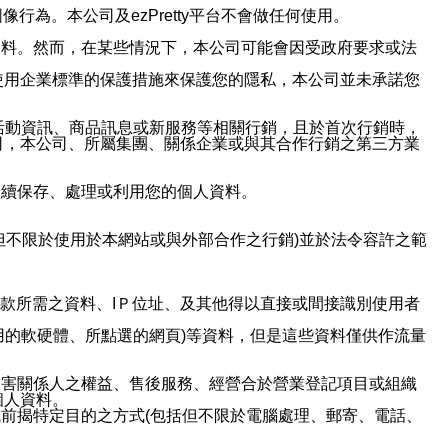
行為。本公司及ezPretty平台不會做任何使用。
資料。然而，在某些情況下，本公司可能會因受政府要求或法
使用企業標準的保護措施來保護您的隱私，本公司並未承諾您
活動資訊、商品訊息或新服務等相關行銷，且於首次行銷時，
司，本公司、所屬集團、關係企業或與其合作行銷之第三方業
繼續保存、處理或利用您的個人資料。
但不限於使用於本網站或與外部合作之行銷)並於法令容許之範
或付款所需之資料、IＰ位址、及其他得以直接或間接識別使用者
用的軟硬體、所點選的網頁)等資料，但是這些資料僅供作流量
利害關係人之權益、售後服務、經營合於營業登記項目或組織
個人資料。
前揭特定目的之方式(包括但不限於電腦處理、郵寄、電話、