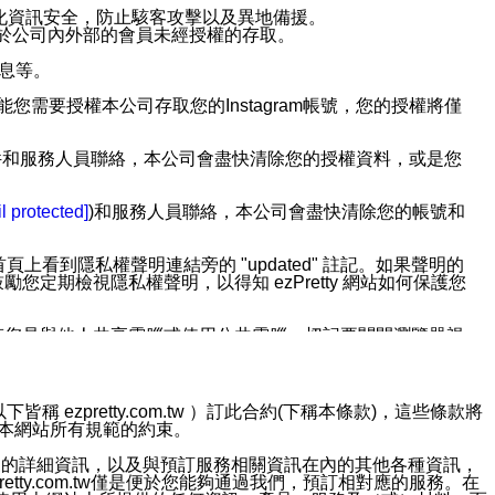
強化資訊安全，防止駭客攻擊以及異地備援。
免於公司內外部的會員未經授權的存取。
訊息等。
用此功能您需要授權本公司存取您的Instagram帳號，您的授權將僅
透過電子郵件和服務人員聯絡，本公司會盡快清除您的授權資料，或是您
。
l protected]
)和服務人員聯絡，本公司會盡快清除您的帳號和
上看到隱私權聲明連結旁的 "updated" 註記。如果聲明的
期檢視隱私權聲明，以得知 ezPretty 網站如何保護您
若您是與他人共享電腦或使用公共電腦，切記要關閉瀏覽器視
依照該資料或電子郵件所指示之方法、說明或功能連結，隨時
ezpretty.com.tw ）訂此合約(下稱本條款)，這些條款將
接受本網站所有規範的約束。
者，將可收到通知型訊息。
約店家的詳細資訊，以及與預訂服務相關資訊在內的其他各種資訊，
etty.com.tw僅是便於您能夠通過我們，預訂相對應的服務。在