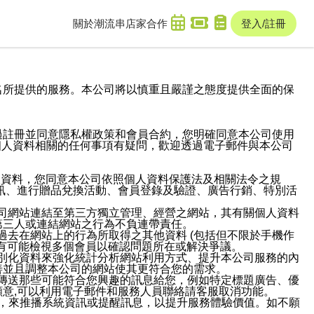
關於潮流串
店家合作
登入/註冊
域名及次級網域名所提供的服務。本公司將以慎重且嚴謹之態度提供全面的保
過註冊並同意隱私權政策和會員合約，您明確同意本公司使用
與個人資料相關的任何事項有疑問，歡迎透過電子郵件與本公司
人資料，您同意本公司依照個人資料保護法及相關法令之規
訊、進行贈品兌換活動、會員登錄及驗證、廣告行銷、特別活
本公司網站連結至第三方獨立管理、經營之網站，其有關個人資料
第三人或連結網站之行為不負連帶責任。
或過去在網站上的行為所取得之其他資料 (包括但不限於手機作
也有可能檢視多個會員以確認問題所在或解決爭議。
識別化資料來強化統計分析網站利用方式、提升本公司服務的內
善並且調整本公司的網站使其更符合您的需求。
並傳送那些可能符合您興趣的訊息給您，例如特定標題廣告、優
意,可以利用電子郵件和服務人員聯絡請客服取消功能。
帳號，來推播系統資訊或提醒訊息，以提升服務體驗價值。如不願