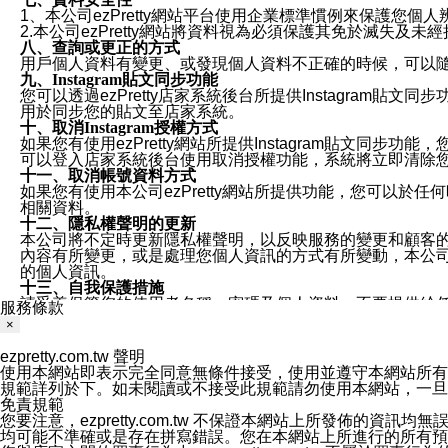
1、本公司ezPretty網站平台使用企業標準慣例來保護
2.本公司ezPretty網站將資料視為必須保護其免於滅
八、查詢或更正的方式
用戶個人資料有變更、或發現個人資料不正確的時候，可以隨時
九、Instagram貼文同步功能
您可以透過ezPretty店家系統後台所提供Instagram貼文同
用於同步您的貼文至店家系統。
十、取消Instagram授權方式
如果您有使用ezPretty網站所提供Instagram貼文同
可以登入店家系統後台使用取消授權功能，系統將立即清除您的
十一、取消帳號資料方式
如果您有使用本公司ezPretty網站所提供功能，您可以於任何
相關資料。
十二、隱私權聲明的更新
本公司將不定時更新隱私權聲明，以反映服務的變更和顧客的意見反
內容有所變更，或是處理您個人資訊的方式有所變動，本公司一
的個人資訊。
十三、自我保護措施
請妥善保管您的使用者名稱、密碼及個人資料，不要提供給
服務條款
窗，以防止他人讀取您的個人資料、信件或進入所機關管理
×
十四、傳送宣傳本站資訊或電子郵件之政策
您同意本公司網站，透過您所提供的郵件地址與您取得聯絡
ezpretty.com.tw 聲明
停止接收這些資料或電子郵件。
使用本網站即表示完全同意無條件接受，使用並遵守本網站所有條款。您與
十五、訊息通知
規範詳列於下。如未閱讀或不接受此規範請勿使用本網站，一旦使用本
本公司/本服務將以通知型訊息傳送重要訊息給您。即使未加
免責規範
本公司/本服務傳送之通知型訊息以對您有效且重要的訊息為
您要注意，ezpretty.com.tw 不保證本網站上所發佈
1.LINE 帳號設定的電話號碼與本公司/本服務所傳來的電話
均可能不準確或是存在拼寫錯誤。您在本網站上所進行的所有預訂服務均是與
2.該 LINE 帳號已在 LINE APP 設定中，同意接收通知型訊