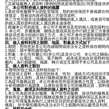
7.店家端服務人員資料 (舉例拍照或是地理資訊) 同意僅提
三、本公司對您個人資料的揭露
1.基於現有服務平台的監管環境，預約科技保證不會揭露任
律規定，而被迫向政府或第三方提供資料。
第三方也可能非法地攔截或存取傳輸的私人通訊，或會員可
的個人識別資料或私人通訊將永遠保密。
2.根據本公司的政策，本公司不會將涉及您的個人識別資料
3. 本公司、所屬集團、關係企業或與其合作行銷之第三方
將提供您表示拒絕行銷之方式，本公司不會向您索取相關費
務合作公司或第三方業務合作公司將立即停止利用您的個人
四、個人資料利用之期間、地區、對象及方式如下
1.期間：您同意於本公司存續期間或依法令之資料保存期間
2.地區：就中華民國領域內。
3.對象：本公司所屬公司(本公司)及其分公司、本公司之關
4.方式：以電話、簡訊、電子郵件、紙本或其他合於當時科
圍內，為行銷建檔、揭露、轉介或交互運用予本公司及其合
五、個人資料之類別
本聲明所指之個人資料類別如下:
1.您提供之資料，包括您的姓名、性別、連絡方式(包括但不
身分之個人資料，及執行職務或業務之必要範圍內所需蒐集
2.為提升服務品質，本公司會依照所提供服務之性質，記錄
分析和網路行為調查，以便於改善本公司的服務品質，資料
六、蒐集、處理及利用您的個人資料之目的
1.本公司為提供良好服務、客戶管理與服務、提供預約服務
章程所定之業務及執行職務或業務之必要範圍內等以及為本
2.本公司僅蒐集為執行上述特定目的所必要提供之個人資料
傳真)，於中華民國境內及法令許可之範圍內加以處理及利用
七、資料安全性