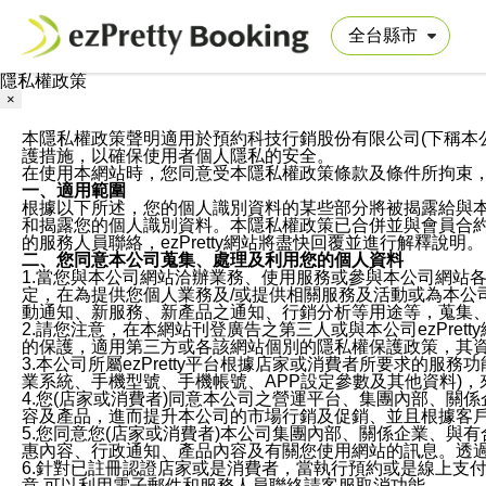
隱私權政策
×
本隱私權政策聲明適用於預約科技行銷股份有限公司(下稱本公司)於ezP
護措施，以確保使用者個人隱私的安全。
在使用本網站時，您同意受本隱私權政策條款及條件所拘束
一、適用範圍
根據以下所述，您的個人識別資料的某些部分將被揭露給與
和揭露您的個人識別資料。本隱私權政策已合併並與會員合約的
的服務人員聯絡，ezPretty網站將盡快回覆並進行解釋說明。
二、您同意本公司蒐集、處理及利用您的個人資料
1.當您與本公司網站洽辦業務、使用服務或參與本公司網站
定，在為提供您個人業務及/或提供相關服務及活動或為本
動通知、新服務、新產品之通知、行銷分析等用途等，蒐集
2.請您注意，在本網站刊登廣告之第三人或與本公司ezPr
的保護，適用第三方或各該網站個別的隱私權保護政策，其
3.本公司所屬ezPretty平台根據店家或消費者所要求的
業系統、手機型號、手機帳號、APP設定參數及其他資料)
4.您(店家或消費者)同意本公司之營運平台、集團內部、
容及產品，進而提升本公司的市場行銷及促銷、並且根據客
5.您同意您(店家或消費者)本公司集團內部、關係企業、
惠內容、行政通知、產品內容及有關您使用網站的訊息。透過
6.針對已註冊認證店家或是消費者，當執行預約或是線上支付
意,可以利用電子郵件和服務人員聯絡請客服取消功能。