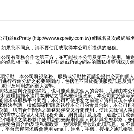
retty (http://www.ezpretty.com.tw) 網
，如果您不同意，請不要使用或取得本公司所提供的服務。
本公司有業務合作之第三方，並可能被本公司及第三方使用。通
條款相一致。 如果用戶對於ezPretty網站的隱私權聲明或
各項活動，本公司將視業務、服務或活動性質請您提供必要的個
公司進行行銷分析之必要範圍內，包括但不限於提供服務訊息及資
、處理及利用您的個人資料。
etty網站連結與介接的網站，也可能蒐集您個人的資料，凡經由
資料處理措施不適用本網站之隱私權保護政策，本公司對於該等
服務功能需求或服務平台問題，本公司可使用您之前建立資料及現在
，來解決爭議、檢修障礙問題及執行本公司的會員合約，本公司
關係企業、與有合作關係之業務夥伴交叉行銷使用，使用去除個人
戶的需求定義個人化製服務介面、網頁設計及服務，這些使用改
與有合作關係之業務夥伴使用您的去識別化個人資料與您您聯絡，
接受會員合約及隱私權政策，您明示同意收取此項訊息。如不願
，平台營運需求將會使用 email，姓名，手機，授權之通訊