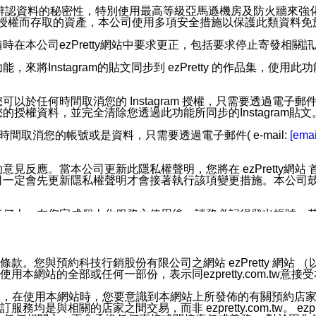
您個人辨認資料的秘密性，特別使用最高等級亞馬遜機房及防火牆來
失及未經授權而存取的資產，本公司使用多項安全措施以保護此類資料
在本公司ezPretty網站中要求更正，包括要求停止寄發相關
步功能，來將Instagram的貼文同步到 ezPretty 的作品集，使
步功能，您可以於任何時間取消您的 Instagram 授權，只需要
授權資料，並完全清除您透過此功能所同步的Instagram貼文
時間取消您的帳號或是資料，只需要透過電子郵件( e-mail:
[emai
應。當本公司更新此隱私權聲明，您將在 ezPretty網站 首頁
定會先更新隱私權聲明才會接著執行該項變更措施。本公司鼓勵您定
任何人。在您完成個人化服務之使用後，請務必記得登出帳號。
區。
並傳送或宣傳本網站各項服務之資料或電子郵件供您參考。您能
預約科技行銷股份有限公司之網站 ezPretty 網站 （以下皆稱 
網站的全部或任何一部份，表示同ezpretty.com.tw意
入本公司/本服務好友，您仍可接收到通知型訊息。
限，以廣告或其他目的的訊息皆不會被傳送。滿足以下三個條件
的資訊均無誤，在使用本網站時，您要意識到本網站上所發佈的有關預
號碼比對相符。
相關的店家之間交易，而非 ezpretty.com.tw。 ezpr
息。