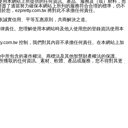
對於因為使用本網站上所提供的任何資訊、產品、服務及（或）材料，而
m.tw 已經盡了適當努力確保本網站上所列的服務符合合理的標準，仍不
ezpretty.com.tw 將對此不承擔任何責任。
均應依誠實信用、平等互惠原則，共商解決之道。
力的法律責任。您理解使用本網站時及他人使用您的登錄資訊使用本
ty.com.tw 控制，我們對其內容不承擔任何責任。在本網站上加
約中所包含的著作權法、商標法及其他智慧財產權法的保護。
網站上所獲取的任何資訊、素材、軟體、產品或服務，您不得對其更
不應被解釋為任何暗示或其他任何許可，或任何著作權法、商標
違反此規定，我們將追究其法律責任。
任何損失、責任及協力廠商的任何索賠或要求（包括律師費），將由
站而獲取到的資訊，而導致您遭受的任何風險或損失，將由您自
用本網站而造成的任何損失負責，同時，您會在此放棄有關此損失的所有及
伺服器不會發生缺陷，其中包括但不僅限於病毒或其他有害元素。對於
w 控制範圍的任何病毒感染、BUG、篡改、技術故障、錯誤、遺
有明示、暗示或法定及其他聲明、保證和條款均予以最大限度的排除，
定目的等。 ezpretty.com.tw 不能持續或在某階段
方便目的，其不應影響這些條款的範圍或意義，或是產生其他的
或任何協力廠商承擔任何責任。 在每次訪問網站時，您應檢查一下這