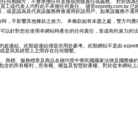
屬於買賣行為的任何相關方，不會承擔任何直接或間接責任或義務。 
人員、員工或代表人均對此不承擔任何責任。 儘管ezpretty.co
薦的服務，或是認為其代表該服務將會適用於該用戶。如果該服務不適用於您，
有一部無效時，不影響其他條款之效力。 本條款如有未盡之處，雙方
的合法年齡。可以針對您在使用本網站時產生的任何責任，形成有約束
官方帳號或認證官方帳號的通知型訊息。
網站的超連結。此類超連結僅提供用於參考。此類網站不是由 ezpret
或是與其經營人之間存在任何聯繫。
鈕、商標、服務標章及商品名稱均受中華民國國家法律及國際條
這些素材中所包含的所有權利，所有權、權益及智慧財產權。對於從本
或出售。除非本協議中明確指出，這些條款和條件中的任何內容
或任何協力廠商的業主權益中規定的任何權利的推斷結果。 如有任何人
其分公司、所屬機構、管理人員、代理人及其他合作夥伴和員工遭受的
構、管理人員、代理人及其他合作夥伴和員工不受損失。
依賴本網站上所提供的資訊、產品、服務或素材或通過使用本網
etty.com.tw提供電信及網路服務的提供商不會因您使用或不能使
etty.com.tw 不聲明、保證或承諾本網站或支持該網站的
影響本網站任何部分正常運行，且超出ezpretty.com.t
com.tw 不承擔任何責任。 在適用法律許可的最大範圍內，所
諾，其中包括但不僅限於其精確性、完整性或適銷性、品質或適用於特
些條款或是這些條款相關的權利。這些條款中使用的標題僅為了
款之內容及本網站上內容而不另行通知，同時，不對您、其他任何用戶