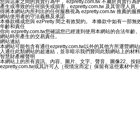
您與店家之間的買賣行為中， ezpretty.com.tw 不
3.LINE 帳號未封鎖傳送訊息之 LINE 官方帳號。
產生或導致的任何損失或損害，ezpretty.com.tw 及其管理
欲變更通知型訊息的設定，操作如下：
得將本網站內所列出的任何服務視為 ezpretty.com.tw 推
1.點選「主頁」＞「設定」
網站使用者的守法義務及承諾
2.點選「隱私設定」
本條款構成您與 ezPretty 間之有效契約。 本條款中如
3.點選「提供使用資料」
年齡和責任
4.點選「LINE通知型訊息」
你向 ezpretty.com.tw您確認您已經達到使用本網站
5.開關「接收LINE通知型訊息」
網站時所產生的交易責任。
❗️關閉「接收通知型訊息」後，將不會接收到來自任何企業
網站連結
本網站可能包含有通往ezpretty.com.tw以外的其他方所運營
入通往此類網站的超連結，並非暗示我們贊同此類網站上的材料
智慧財產權聲明
本網站上的所有資訊、內容、圖片、文字、聲音、圖像22、按
ezpretty.com.tw或其許可人（視情況而定）保留有
改、拷貝、傳播、發送、顯示、執行、複製、發佈、模仿、轉發
法或其他智慧財產權或 ezpretty.com.tw、其許可人
賠償
您同意因您使用本網站，而導致 ezpretty.com.tw、
您承擔賠償並保證 ezpretty.com.tw、其分公司、所屬機
免責聲明
您對本網站的所有使用均由您自擔風險。 因下載使用、參考或
己承擔全部責任。您同意 ezpretty.com.tw 及向ezpr
全部的索賠權利，無論是基於合約、侵權行為或其他依據。 ezpr
那些可損害或影響本網站管理、安全性、公正性和完整性，或是損害或
漏、中斷、刪除、缺陷、延遲或任何事件或事故，ezpretty.
其中包括但不僅限於有關本網站上服務、資訊及（或）聲明的保證或承
時間內對任一條款或多條條款的強制實施，不得將此視為放棄這
法律效應。 ezpretty.com.tw有權隨時變更本使用條