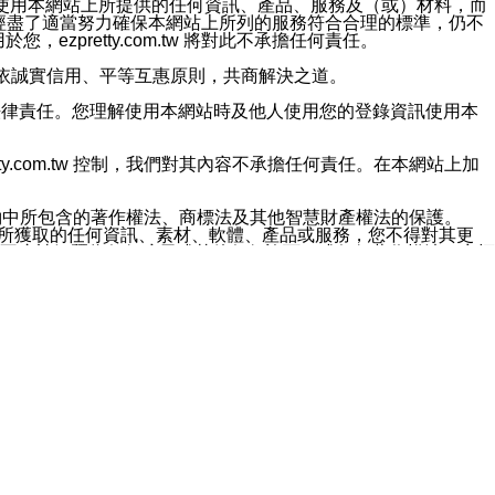
對於因為使用本網站上所提供的任何資訊、產品、服務及（或）材料，而
m.tw 已經盡了適當努力確保本網站上所列的服務符合合理的標準，仍不
ezpretty.com.tw 將對此不承擔任何責任。
均應依誠實信用、平等互惠原則，共商解決之道。
力的法律責任。您理解使用本網站時及他人使用您的登錄資訊使用本
ty.com.tw 控制，我們對其內容不承擔任何責任。在本網站上加
約中所包含的著作權法、商標法及其他智慧財產權法的保護。
網站上所獲取的任何資訊、素材、軟體、產品或服務，您不得對其更
不應被解釋為任何暗示或其他任何許可，或任何著作權法、商標
違反此規定，我們將追究其法律責任。
任何損失、責任及協力廠商的任何索賠或要求（包括律師費），將由
站而獲取到的資訊，而導致您遭受的任何風險或損失，將由您自
用本網站而造成的任何損失負責，同時，您會在此放棄有關此損失的所有及
伺服器不會發生缺陷，其中包括但不僅限於病毒或其他有害元素。對於
w 控制範圍的任何病毒感染、BUG、篡改、技術故障、錯誤、遺
有明示、暗示或法定及其他聲明、保證和條款均予以最大限度的排除，
定目的等。 ezpretty.com.tw 不能持續或在某階段
方便目的，其不應影響這些條款的範圍或意義，或是產生其他的
或任何協力廠商承擔任何責任。 在每次訪問網站時，您應檢查一下這