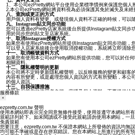
1、本公司ezPretty網站平台使用企業標準慣例來保護
2.本公司ezPretty網站將資料視為必須保護其免於滅
八、查詢或更正的方式
用戶個人資料有變更、或發現個人資料不正確的時候，可以隨時
九、Instagram貼文同步功能
您可以透過ezPretty店家系統後台所提供Instagram貼文同
用於同步您的貼文至店家系統。
十、取消Instagram授權方式
如果您有使用ezPretty網站所提供Instagram貼文同
可以登入店家系統後台使用取消授權功能，系統將立即清除您的
十一、取消帳號資料方式
如果您有使用本公司ezPretty網站所提供功能，您可以於任何
相關資料。
十二、隱私權聲明的更新
本公司將不定時更新隱私權聲明，以反映服務的變更和顧客的意見反
內容有所變更，或是處理您個人資訊的方式有所變動，本公司一
的個人資訊。
十三、自我保護措施
請妥善保管您的使用者名稱、密碼及個人資料，不要提供給
服務條款
窗，以防止他人讀取您的個人資料、信件或進入所機關管理
×
十四、傳送宣傳本站資訊或電子郵件之政策
您同意本公司網站，透過您所提供的郵件地址與您取得聯絡
ezpretty.com.tw 聲明
停止接收這些資料或電子郵件。
使用本網站即表示完全同意無條件接受，使用並遵守本網站所有條款。您與
十五、訊息通知
規範詳列於下。如未閱讀或不接受此規範請勿使用本網站，一旦使用本
本公司/本服務將以通知型訊息傳送重要訊息給您。即使未加
免責規範
本公司/本服務傳送之通知型訊息以對您有效且重要的訊息為
您要注意，ezpretty.com.tw 不保證本網站上所發佈
1.LINE 帳號設定的電話號碼與本公司/本服務所傳來的電話
均可能不準確或是存在拼寫錯誤。您在本網站上所進行的所有預訂服務均是與
2.該 LINE 帳號已在 LINE APP 設定中，同意接收通知型訊