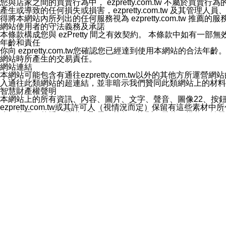
您與店家之間的買賣行為中， ezpretty.com.tw 不
3.LINE 帳號未封鎖傳送訊息之 LINE 官方帳號。
產生或導致的任何損失或損害，ezpretty.com.tw 及其管理
欲變更通知型訊息的設定，操作如下：
得將本網站內所列出的任何服務視為 ezpretty.com.tw 推
1.點選「主頁」＞「設定」
網站使用者的守法義務及承諾
2.點選「隱私設定」
本條款構成您與 ezPretty 間之有效契約。 本條款中如
3.點選「提供使用資料」
年齡和責任
4.點選「LINE通知型訊息」
你向 ezpretty.com.tw您確認您已經達到使用本網站
5.開關「接收LINE通知型訊息」
網站時所產生的交易責任。
❗️關閉「接收通知型訊息」後，將不會接收到來自任何企業
網站連結
本網站可能包含有通往ezpretty.com.tw以外的其他方所運營
入通往此類網站的超連結，並非暗示我們贊同此類網站上的材料
智慧財產權聲明
本網站上的所有資訊、內容、圖片、文字、聲音、圖像22、按
ezpretty.com.tw或其許可人（視情況而定）保留有
改、拷貝、傳播、發送、顯示、執行、複製、發佈、模仿、轉發
法或其他智慧財產權或 ezpretty.com.tw、其許可人
賠償
您同意因您使用本網站，而導致 ezpretty.com.tw、
您承擔賠償並保證 ezpretty.com.tw、其分公司、所屬機
免責聲明
您對本網站的所有使用均由您自擔風險。 因下載使用、參考或
己承擔全部責任。您同意 ezpretty.com.tw 及向ezpr
全部的索賠權利，無論是基於合約、侵權行為或其他依據。 ezpr
那些可損害或影響本網站管理、安全性、公正性和完整性，或是損害或
漏、中斷、刪除、缺陷、延遲或任何事件或事故，ezpretty.
其中包括但不僅限於有關本網站上服務、資訊及（或）聲明的保證或承
時間內對任一條款或多條條款的強制實施，不得將此視為放棄這
法律效應。 ezpretty.com.tw有權隨時變更本使用條