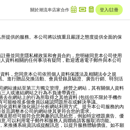
關於潮流串
店家合作
登入/註冊
域名及次級網域名所提供的服務。本公司將以慎重且嚴謹之態度提供全面的保
過註冊並同意隱私權政策和會員合約，您明確同意本公司使用
與個人資料相關的任何事項有疑問，歡迎透過電子郵件與本公司
人資料，您同意本公司依照個人資料保護法及相關法令之規
訊、進行贈品兌換活動、會員登錄及驗證、廣告行銷、特別活
本公司網站連結至第三方獨立管理、經營之網站，其有關個人資料
第三人或連結網站之行為不負連帶責任。
或過去在網站上的行為所取得之其他資料 (包括但不限於手機作
也有可能檢視多個會員以確認問題所在或解決爭議。
識別化資料來強化統計分析網站利用方式、提升本公司服務的內
善並且調整本公司的網站使其更符合您的需求。
並傳送那些可能符合您興趣的訊息給您，例如特定標題廣告、優
意,可以利用電子郵件和服務人員聯絡請客服取消功能。
帳號，來推播系統資訊或提醒訊息，以提升服務體驗價值。如不願