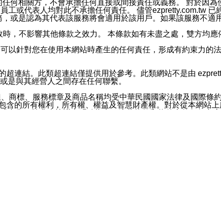
屬於買賣行為的任何相關方，不會承擔任何直接或間接責任或義務。 
人員、員工或代表人均對此不承擔任何責任。 儘管ezpretty.co
薦的服務，或是認為其代表該服務將會適用於該用戶。如果該服務不適用於您，
有一部無效時，不影響其他條款之效力。 本條款如有未盡之處，雙方
的合法年齡。可以針對您在使用本網站時產生的任何責任，形成有約束
官方帳號或認證官方帳號的通知型訊息。
網站的超連結。此類超連結僅提供用於參考。此類網站不是由 ezpret
或是與其經營人之間存在任何聯繫。
鈕、商標、服務標章及商品名稱均受中華民國國家法律及國際條
這些素材中所包含的所有權利，所有權、權益及智慧財產權。對於從本
或出售。除非本協議中明確指出，這些條款和條件中的任何內容
或任何協力廠商的業主權益中規定的任何權利的推斷結果。 如有任何人
其分公司、所屬機構、管理人員、代理人及其他合作夥伴和員工遭受的
構、管理人員、代理人及其他合作夥伴和員工不受損失。
依賴本網站上所提供的資訊、產品、服務或素材或通過使用本網
etty.com.tw提供電信及網路服務的提供商不會因您使用或不能使
etty.com.tw 不聲明、保證或承諾本網站或支持該網站的
影響本網站任何部分正常運行，且超出ezpretty.com.t
com.tw 不承擔任何責任。 在適用法律許可的最大範圍內，所
諾，其中包括但不僅限於其精確性、完整性或適銷性、品質或適用於特
些條款或是這些條款相關的權利。這些條款中使用的標題僅為了
款之內容及本網站上內容而不另行通知，同時，不對您、其他任何用戶