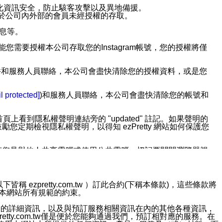
強化資訊安全，防止駭客攻擊以及異地備援。
免於公司內外部的會員未經授權的存取。
訊息等。
用此功能您需要授權本公司存取您的Instagram帳號，您的授權將僅
透過電子郵件和服務人員聯絡，本公司會盡快清除您的授權資料，或是您
。
l protected]
)和服務人員聯絡，本公司會盡快清除您的帳號和
上看到隱私權聲明連結旁的 "updated" 註記。如果聲明的
期檢視隱私權聲明，以得知 ezPretty 網站如何保護您
若您是與他人共享電腦或使用公共電腦，切記要關閉瀏覽器視
依照該資料或電子郵件所指示之方法、說明或功能連結，隨時
ezpretty.com.tw ）訂此合約(下稱本條款)，這些條款將
接受本網站所有規範的約束。
者，將可收到通知型訊息。
約店家的詳細資訊，以及與預訂服務相關資訊在內的其他各種資訊，
etty.com.tw僅是便於您能夠通過我們，預訂相對應的服務。在