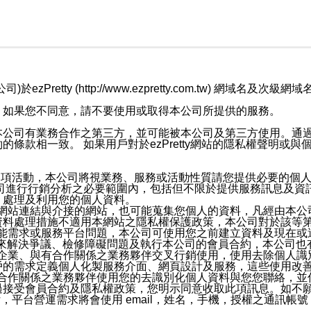
retty (http://www.ezpretty.com.tw) 網
，如果您不同意，請不要使用或取得本公司所提供的服務。
本公司有業務合作之第三方，並可能被本公司及第三方使用。通
條款相一致。 如果用戶對於ezPretty網站的隱私權聲明或
各項活動，本公司將視業務、服務或活動性質請您提供必要的個
公司進行行銷分析之必要範圍內，包括但不限於提供服務訊息及資
、處理及利用您的個人資料。
etty網站連結與介接的網站，也可能蒐集您個人的資料，凡經由
資料處理措施不適用本網站之隱私權保護政策，本公司對於該等
服務功能需求或服務平台問題，本公司可使用您之前建立資料及現在
，來解決爭議、檢修障礙問題及執行本公司的會員合約，本公司
關係企業、與有合作關係之業務夥伴交叉行銷使用，使用去除個人
戶的需求定義個人化製服務介面、網頁設計及服務，這些使用改
與有合作關係之業務夥伴使用您的去識別化個人資料與您您聯絡，
接受會員合約及隱私權政策，您明示同意收取此項訊息。如不願
，平台營運需求將會使用 email，姓名，手機，授權之通訊