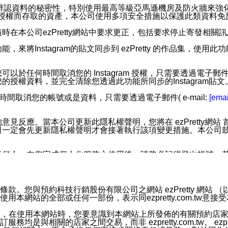
您個人辨認資料的秘密性，特別使用最高等級亞馬遜機房及防火牆來
失及未經授權而存取的資產，本公司使用多項安全措施以保護此類資料
在本公司ezPretty網站中要求更正，包括要求停止寄發相關
步功能，來將Instagram的貼文同步到 ezPretty 的作品集，使
步功能，您可以於任何時間取消您的 Instagram 授權，只需要
授權資料，並完全清除您透過此功能所同步的Instagram貼文
時間取消您的帳號或是資料，只需要透過電子郵件( e-mail:
[emai
應。當本公司更新此隱私權聲明，您將在 ezPretty網站 首頁
定會先更新隱私權聲明才會接著執行該項變更措施。本公司鼓勵您定
任何人。在您完成個人化服務之使用後，請務必記得登出帳號。
區。
並傳送或宣傳本網站各項服務之資料或電子郵件供您參考。您能
預約科技行銷股份有限公司之網站 ezPretty 網站 （以下皆稱 
網站的全部或任何一部份，表示同ezpretty.com.tw意
入本公司/本服務好友，您仍可接收到通知型訊息。
限，以廣告或其他目的的訊息皆不會被傳送。滿足以下三個條件
的資訊均無誤，在使用本網站時，您要意識到本網站上所發佈的有關預
號碼比對相符。
相關的店家之間交易，而非 ezpretty.com.tw。 ezpr
息。