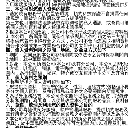
7.店家端服務人員資料 (舉例拍照或是地理資訊) 同意僅提
三、本公司對您個人資料的揭露
1.基於現有服務平台的監管環境，預約科技保證不會揭露任
律規定，而被迫向政府或第三方提供資料。
第三方也可能非法地攔截或存取傳輸的私人通訊，或會員可
的個人識別資料或私人通訊將永遠保密。
2.根據本公司的政策，本公司不會將涉及您的個人識別資料
3. 本公司、所屬集團、關係企業或與其合作行銷之第三方
將提供您表示拒絕行銷之方式，本公司不會向您索取相關費
務合作公司或第三方業務合作公司將立即停止利用您的個人
四、個人資料利用之期間、地區、對象及方式如下
1.期間：您同意於本公司存續期間或依法令之資料保存期間
2.地區：就中華民國領域內。
3.對象：本公司所屬公司(本公司)及其分公司、本公司之關
4.方式：以電話、簡訊、電子郵件、紙本或其他合於當時科
圍內，為行銷建檔、揭露、轉介或交互運用予本公司及其合
五、個人資料之類別
本聲明所指之個人資料類別如下:
1.您提供之資料，包括您的姓名、性別、連絡方式(包括但不
身分之個人資料，及執行職務或業務之必要範圍內所需蒐集
2.為提升服務品質，本公司會依照所提供服務之性質，記錄
分析和網路行為調查，以便於改善本公司的服務品質，資料
六、蒐集、處理及利用您的個人資料之目的
1.本公司為提供良好服務、客戶管理與服務、提供預約服務
章程所定之業務及執行職務或業務之必要範圍內等以及為本
2.本公司僅蒐集為執行上述特定目的所必要提供之個人資料
傳真)，於中華民國境內及法令許可之範圍內加以處理及利用
七、資料安全性