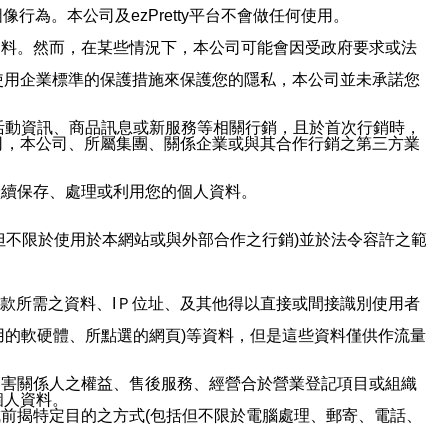
行為。本公司及ezPretty平台不會做任何使用。
資料。然而，在某些情況下，本公司可能會因受政府要求或法
使用企業標準的保護措施來保護您的隱私，本公司並未承諾您
活動資訊、商品訊息或新服務等相關行銷，且於首次行銷時，
司，本公司、所屬集團、關係企業或與其合作行銷之第三方業
繼續保存、處理或利用您的個人資料。
但不限於使用於本網站或與外部合作之行銷)並於法令容許之範
或付款所需之資料、IＰ位址、及其他得以直接或間接識別使用者
用的軟硬體、所點選的網頁)等資料，但是這些資料僅供作流量
利害關係人之權益、售後服務、經營合於營業登記項目或組織
個人資料。
前揭特定目的之方式(包括但不限於電腦處理、郵寄、電話、