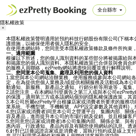
隱私權政策
×
本隱私權政策聲明適用於預約科技行銷股份有限公司(下稱本公司)於ezP
護措施，以確保使用者個人隱私的安全。
在使用本網站時，您同意受本隱私權政策條款及條件所拘束
一、適用範圍
根據以下所述，您的個人識別資料的某些部分將被揭露給與
和揭露您的個人識別資料。本隱私權政策已合併並與會員合約的
的服務人員聯絡，ezPretty網站將盡快回覆並進行解釋說明。
二、您同意本公司蒐集、處理及利用您的個人資料
1.當您與本公司網站洽辦業務、使用服務或參與本公司網站
定，在為提供您個人業務及/或提供相關服務及活動或為本
動通知、新服務、新產品之通知、行銷分析等用途等，蒐集
2.請您注意，在本網站刊登廣告之第三人或與本公司ezPr
的保護，適用第三方或各該網站個別的隱私權保護政策，其
3.本公司所屬ezPretty平台根據店家或消費者所要求的
業系統、手機型號、手機帳號、APP設定參數及其他資料)
4.您(店家或消費者)同意本公司之營運平台、集團內部、
容及產品，進而提升本公司的市場行銷及促銷、並且根據客
5.您同意您(店家或消費者)本公司集團內部、關係企業、
惠內容、行政通知、產品內容及有關您使用網站的訊息。透過
6.針對已註冊認證店家或是消費者，當執行預約或是線上支付
意,可以利用電子郵件和服務人員聯絡請客服取消功能。