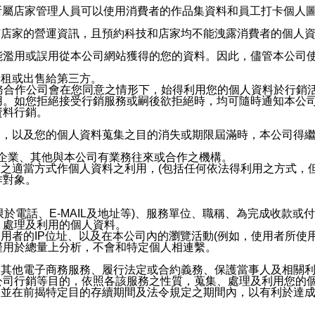
供所屬店家管理人員可以使用消費者的作品集資料和員工打卡個人圖像
何店家的營運資訊，且預約科技和店家均不能洩露消費者的個人
能濫用或誤用從本公司網站獲得的您的資料。因此，儘管本公司
出租或出售給第三方。
業務合作公司會在您同意之情形下，始得利用您的個人資料於行銷
用。如您拒絕接受行銷服務或嗣後欲拒絕時，均可隨時通知本公
資料行銷。
內，以及您的個人資料蒐集之目的消失或期限屆滿時，本公司得
係企業、其他與本公司有業務往來或合作之機構。
技之適當方式作個人資料之利用，(包括任何依法得利用之方式，
作對象。
限於電話、E-MAIL及地址等)、服務單位、職稱、為完成收款
、處理及利用的個人資料。
使用者的IP位址、以及在本公司內的瀏覽活動(例如，使用者所使
僅用於總量上分析，不會和特定個人相連繫。
及其他電子商務服務、履行法定或合約義務、保護當事人及相關
公司行銷等目的，依照各該服務之性質，蒐集、處理及利用您的
，並在前揭特定目的存續期間及法令規定之期間內，以有利於達成
。