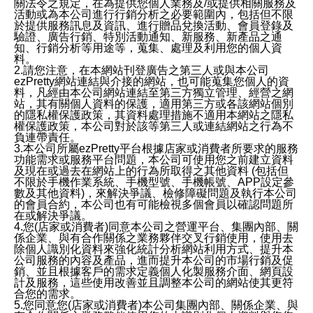
關法令之規定，在為提供您個人業務及/或提供相關服務及
活動或為本公司進行行銷分析之必要範圍內，包括但不限
於提供服務訊息及資訊、進行贈品兌換活動、會員登錄及
驗證、廣告行銷、特別活動通知、新服務、新產品之通
知、行銷分析等用途等，蒐集、處理及利用您的個人資
料。
2.請您注意，在本網站刊登廣告之第三人或與本公司
ezPretty網站連結與介接的網站，也可能蒐集您個人的資
料，凡經由本公司網站連結至第三方獨立管理、經營之網
站，其有關個人資料的保護，適用第三方或各該網站個別
的隱私權保護政策，其資料處理措施不適用本網站之隱私
權保護政策，本公司對於該等第三人或連結網站之行為不
負連帶責任。
3.本公司所屬ezPretty平台根據店家或消費者所要求的服務
功能需求或服務平台問題，本公司可使用您之前建立資料
及現在或過去在網站上的行為所取得之其他資料 (包括但
不限於手機作業系統、手機型號、手機帳號、APP設定參
數及其他資料)，來解決爭議、檢修障礙問題及執行本公司
的會員合約，本公司也有可能檢視多個會員以確認問題所
在或解決爭議。
4.您(店家或消費者)同意本公司之營運平台、集團內部、關
係企業、與有合作關係之業務夥伴交叉行銷使用，使用去
除個人識別化資料來強化統計分析網站利用方式、提升本
公司服務的內容及產品，進而提升本公司的市場行銷及促
銷、並且根據客戶的需求定義個人化製服務介面、網頁設
計及服務，這些使用改善並且調整本公司的網站使其更符
合您的需求。
5.您同意您(店家或消費者)本公司集團內部、關係企業、與