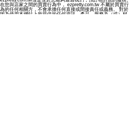
料於行銷活動資訊、商品訊息或新服務等相關行銷，且於
在您與店家之間的買賣行為中， ezpretty.com.tw 不屬於買賣行
首次行銷時，將提供您表示拒絕行銷之方式，本公司不會
為的任何相關方，不會承擔任何直接或間接責任或義務。 對於
向您索取相關費用。如您拒絕接受行銷服務或嗣後欲拒絕
因為使用本網站上所提供的任何資訊、產品、服務及（或）材
時，均可隨時通知本公司，本公司、所屬集團、關係企業
料，而產生或導致的任何損失或損害，ezpretty.com.tw 及其管
或與其合作行銷之第三方業務合作公司或第三方業務合作
理人員、員工或代表人均對此不承擔任何責任。 儘管
公司將立即停止利用您的個人資料行銷。
ezpretty.com.tw 已經盡了適當努力確保本網站上所列的服務符
四、個人資料利用之期間、地區、對象及方式如下
合合理的標準，仍不得將本網站內所列出的任何服務視為
1.期間：您同意於本公司存續期間或依法令之資料保存期
ezpretty.com.tw 推薦的服務，或是認為其代表該服務將會適用
間內，以及您的個人資料蒐集之目的消失或期限屆滿時，
於該用戶。如果該服務不適用於您，ezpretty.com.tw 將對此不
本公司得繼續保存、處理或利用您的個人資料。
承擔任何責任。
2.地區：就中華民國領域內。
網站使用者的守法義務及承諾
3.對象：本公司所屬公司(本公司)及其分公司、本公司之關
本條款構成您與 ezPretty 間之有效契約。 本條款中如有一部無
係企業、其他與本公司有業務往來或合作之機構。
效時，不影響其他條款之效力。 本條款如有未盡之處，雙方均
4.方式：以電話、簡訊、電子郵件、紙本或其他合於當時
應依誠實信用、平等互惠原則，共商解決之道。
科技之適當方式作個人資料之利用，(包括任何依法得利用
年齡和責任
之方式，但不限於使用於本網站或與外部合作之行銷)並於
你向 ezpretty.com.tw您確認您已經達到使用本網站的合法年
法令容許之範圍內，為行銷建檔、揭露、轉介或交互運用
齡。可以針對您在使用本網站時產生的任何責任，形成有約束力
予本公司及其合作對象。
的法律責任。您理解使用本網站時及他人使用您的登錄資訊使用
五、個人資料之類別
本網站時所產生的交易責任。
本聲明所指之個人資料類別如下:
網站連結
1.您提供之資料，包括您的姓名、性別、連絡方式(包括但
本網站可能包含有通往ezpretty.com.tw以外的其他方所運營網站
不限於電話、E-MAIL及地址等)、服務單位、職稱、為完
的超連結。此類超連結僅提供用於參考。此類網站不是由
成收款或付款所需之資料、IＰ位址、及其他得以直接或間
ezpretty.com.tw 控制，我們對其內容不承擔任何責任。在本網
接識別使用者身分之個人資料，及執行職務或業務之必要
站上加入通往此類網站的超連結，並非暗示我們贊同此類網站上
範圍內所需蒐集、處理及利用的個人資料。
的材料或是與其經營人之間存在任何聯繫。
2.為提升服務品質，本公司會依照所提供服務之性質，記
智慧財產權聲明
錄使用者的IP位址、以及在本公司內的瀏覽活動(例如，使
本網站上的所有資訊、內容、圖片、文字、聲音、圖像22、按
用者所使用的軟硬體、所點選的網頁)等資料，但是這些資
鈕、商標、服務標章及商品名稱均受中華民國國家法律及國際條