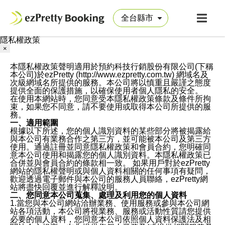
隱私權政策
×
本隱私權政策聲明適用於預約科技行銷股份有限公司(下稱
本公司)於ezPretty (http://www.ezpretty.com.tw) 網域名及
次級網域名所提供的服務。本公司將以慎重且嚴謹之態度
提供全面的保護措施，以確保使用者個人隱私的安全。
在使用本網站時，您同意受本隱私權政策條款及條件所拘
束，如果您不同意，請不要使用或取得本公司所提供的服
務。
一、適用範圍
根據以下所述，您的個人識別資料的某些部分將被揭露給
與本公司有業務合作之第三方，並可能被本公司及第三方
使用。通過註冊並同意隱私權政策和會員合約，您明確同
意本公司使用和揭露您的個人識別資料。本隱私權政策已
合併並與會員合約的條款相一致。 如果用戶對於ezPretty
網站的隱私權聲明或與個人資料相關的任何事項有疑問，
歡迎透過電子郵件與本公司的服務人員聯絡，ezPretty網
站將盡快回覆並進行解釋說明。
二、您同意本公司蒐集、處理及利用您的個人資料
1.當您與本公司網站洽辦業務、使用服務或參與本公司網
站各項活動，本公司將視業務、服務或活動性質請您提供
必要的個人資料，您同意本公司依照個人資料保護法及相