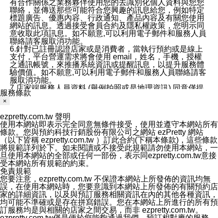
有合作關係之業務夥伴使用您的去識別化個人資料與您您
聯絡，並傳送那些可能符合您興趣的訊息給您，例如特定
標題廣告、優惠內容、行政通知、產品內容及有關您使用
網站的訊息。透過接受會員合約及隱私權政策，您明示同
意收取此項訊息。如不願意,可以利用電子郵件和服務人員
聯絡請客服取消功能。
6.針對已註冊認證店家或是消費者，當執行預約或是線上
支付，平台營運需求將會使用 email，姓名，手機，授權
之通訊帳號，來推播系統資訊或提醒訊息，以提升服務體
驗價值。如不願意,可以利用電子郵件和服務人員聯絡請客
服取消功能。
7.店家端服務人員資料 (舉例拍照或是地理資訊) 同意僅提
服務條款
供所屬店家管理人員可以使用消費者的作品集資料和員工
×
打卡個人圖像行為。本公司及ezPretty平台不會做任何使
用。
ezpretty.com.tw 聲明
三、本公司對您個人資料的揭露
使用本網站即表示完全同意無條件接受，使用並遵守本網站所有
1.基於現有服務平台的監管環境，預約科技保證不會揭露
條款。您與預約科技行銷股份有限公司之網站 ezPretty 網站
任何店家的營運資訊，且預約科技和店家均不能洩露消費
（以下皆稱 ezpretty.com.tw ）訂此合約(下稱本條款)，這些條款
者的個人資料。然而，在某些情況下，本公司可能會因受
將規範詳列於下。如未閱讀或不接受此規範請勿使用本網站，一
政府要求或法律規定，而被迫向政府或第三方提供資料。
旦使用本網站的全部或任何一部份，表示同ezpretty.com.tw意接
第三方也可能非法地攔截或存取傳輸的私人通訊，或會員
受本網站所有規範的約束。
可能濫用或誤用從本公司網站獲得的您的資料。因此，儘
免責規範
管本公司使用企業標準的保護措施來保護您的隱私，本公
您要注意，ezpretty.com.tw 不保證本網站上所發佈的資訊均無
司並未承諾您的個人識別資料或私人通訊將永遠保密。
誤，在使用本網站時，您要意識到本網站上所發佈的有關預約店
2.根據本公司的政策，本公司不會將涉及您的個人識別資
家的詳細資訊，以及與預訂服務相關資訊在內的其他各種資訊，
料出租或出售給第三方。
均可能不準確或是存在拼寫錯誤。您在本網站上所進行的所有預
3. 本公司、所屬集團、關係企業或與其合作行銷之第三方
訂服務均是與相關的店家之間交易，而非 ezpretty.com.tw。
業務合作公司會在您同意之情形下，始得利用您的個人資
ezpretty.com.tw僅是便於您能夠通過我們，預訂相對應的服務。