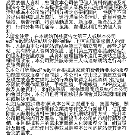
必要的個人資料，您同意本公司依照個人資料保護法及相
關法令之規定，在為提供您個人業務及/或提供相關服務及
活動或為本公司進行行銷分析之必要範圍內，包括但不限
於提供服務訊息及資訊、進行贈品兌換活動、會員登錄及
驗證、廣告行銷、特別活動通知、新服務、新產品之通
知、行銷分析等用途等，蒐集、處理及利用您的個人資
料。
2.請您注意，在本網站刊登廣告之第三人或與本公司
ezPretty網站連結與介接的網站，也可能蒐集您個人的資
料，凡經由本公司網站連結至第三方獨立管理、經營之網
站，其有關個人資料的保護，適用第三方或各該網站個別
的隱私權保護政策，其資料處理措施不適用本網站之隱私
權保護政策，本公司對於該等第三人或連結網站之行為不
負連帶責任。
3.本公司所屬ezPretty平台根據店家或消費者所要求的服務
功能需求或服務平台問題，本公司可使用您之前建立資料
及現在或過去在網站上的行為所取得之其他資料 (包括但
不限於手機作業系統、手機型號、手機帳號、APP設定參
數及其他資料)，來解決爭議、檢修障礙問題及執行本公司
的會員合約，本公司也有可能檢視多個會員以確認問題所
在或解決爭議。
4.您(店家或消費者)同意本公司之營運平台、集團內部、關
係企業、與有合作關係之業務夥伴交叉行銷使用，使用去
除個人識別化資料來強化統計分析網站利用方式、提升本
公司服務的內容及產品，進而提升本公司的市場行銷及促
銷、並且根據客戶的需求定義個人化製服務介面、網頁設
計及服務，這些使用改善並且調整本公司的網站使其更符
合您的需求。