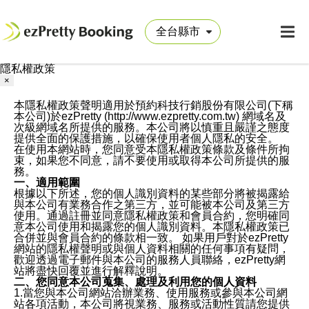
隱私權政策
×
本隱私權政策聲明適用於預約科技行銷股份有限公司(下稱
本公司)於ezPretty (http://www.ezpretty.com.tw) 網域名及
次級網域名所提供的服務。本公司將以慎重且嚴謹之態度
提供全面的保護措施，以確保使用者個人隱私的安全。
在使用本網站時，您同意受本隱私權政策條款及條件所拘
束，如果您不同意，請不要使用或取得本公司所提供的服
務。
一、適用範圍
根據以下所述，您的個人識別資料的某些部分將被揭露給
與本公司有業務合作之第三方，並可能被本公司及第三方
使用。通過註冊並同意隱私權政策和會員合約，您明確同
意本公司使用和揭露您的個人識別資料。本隱私權政策已
合併並與會員合約的條款相一致。 如果用戶對於ezPretty
網站的隱私權聲明或與個人資料相關的任何事項有疑問，
歡迎透過電子郵件與本公司的服務人員聯絡，ezPretty網
站將盡快回覆並進行解釋說明。
二、您同意本公司蒐集、處理及利用您的個人資料
1.當您與本公司網站洽辦業務、使用服務或參與本公司網
站各項活動，本公司將視業務、服務或活動性質請您提供