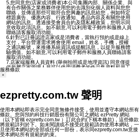
5.您同意您(店家或消費者)本公司集團內部、關係企業、與
有合作關係之業務夥伴使用您的去識別化個人資料與您您
聯絡，並傳送那些可能符合您興趣的訊息給您，例如特定
標題廣告、優惠內容、行政通知、產品內容及有關您使用
網站的訊息。透過接受會員合約及隱私權政策，您明示同
意收取此項訊息。如不願意,可以利用電子郵件和服務人員
聯絡請客服取消功能。
6.針對已註冊認證店家或是消費者，當執行預約或是線上
支付，平台營運需求將會使用 email，姓名，手機，授權
之通訊帳號，來推播系統資訊或提醒訊息，以提升服務體
驗價值。如不願意,可以利用電子郵件和服務人員聯絡請客
服取消功能。
7.店家端服務人員資料 (舉例拍照或是地理資訊) 同意僅提
供所屬店家管理人員可以使用消費者的作品集資料和員工
服務條款
打卡個人圖像行為。本公司及ezPretty平台不會做任何使
×
用。
三、本公司對您個人資料的揭露
1.基於現有服務平台的監管環境，預約科技保證不會揭露
ezpretty.com.tw 聲明
任何店家的營運資訊，且預約科技和店家均不能洩露消費
者的個人資料。然而，在某些情況下，本公司可能會因受
政府要求或法律規定，而被迫向政府或第三方提供資料。
第三方也可能非法地攔截或存取傳輸的私人通訊，或會員
使用本網站即表示完全同意無條件接受，使用並遵守本網站所有
可能濫用或誤用從本公司網站獲得的您的資料。因此，儘
條款。您與預約科技行銷股份有限公司之網站 ezPretty 網站
管本公司使用企業標準的保護措施來保護您的隱私，本公
（以下皆稱 ezpretty.com.tw ）訂此合約(下稱本條款)，這些條款
司並未承諾您的個人識別資料或私人通訊將永遠保密。
將規範詳列於下。如未閱讀或不接受此規範請勿使用本網站，一
2.根據本公司的政策，本公司不會將涉及您的個人識別資
旦使用本網站的全部或任何一部份，表示同ezpretty.com.tw意接
料出租或出售給第三方。
受本網站所有規範的約束。
3. 本公司、所屬集團、關係企業或與其合作行銷之第三方