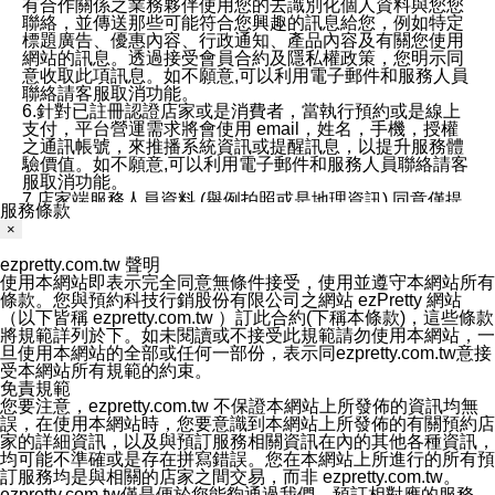
有合作關係之業務夥伴使用您的去識別化個人資料與您您
聯絡，並傳送那些可能符合您興趣的訊息給您，例如特定
標題廣告、優惠內容、行政通知、產品內容及有關您使用
網站的訊息。透過接受會員合約及隱私權政策，您明示同
意收取此項訊息。如不願意,可以利用電子郵件和服務人員
聯絡請客服取消功能。
6.針對已註冊認證店家或是消費者，當執行預約或是線上
支付，平台營運需求將會使用 email，姓名，手機，授權
之通訊帳號，來推播系統資訊或提醒訊息，以提升服務體
驗價值。如不願意,可以利用電子郵件和服務人員聯絡請客
服取消功能。
7.店家端服務人員資料 (舉例拍照或是地理資訊) 同意僅提
服務條款
供所屬店家管理人員可以使用消費者的作品集資料和員工
×
打卡個人圖像行為。本公司及ezPretty平台不會做任何使
用。
ezpretty.com.tw 聲明
三、本公司對您個人資料的揭露
使用本網站即表示完全同意無條件接受，使用並遵守本網站所有
1.基於現有服務平台的監管環境，預約科技保證不會揭露
條款。您與預約科技行銷股份有限公司之網站 ezPretty 網站
任何店家的營運資訊，且預約科技和店家均不能洩露消費
（以下皆稱 ezpretty.com.tw ）訂此合約(下稱本條款)，這些條款
者的個人資料。然而，在某些情況下，本公司可能會因受
將規範詳列於下。如未閱讀或不接受此規範請勿使用本網站，一
政府要求或法律規定，而被迫向政府或第三方提供資料。
旦使用本網站的全部或任何一部份，表示同ezpretty.com.tw意接
第三方也可能非法地攔截或存取傳輸的私人通訊，或會員
受本網站所有規範的約束。
可能濫用或誤用從本公司網站獲得的您的資料。因此，儘
免責規範
管本公司使用企業標準的保護措施來保護您的隱私，本公
您要注意，ezpretty.com.tw 不保證本網站上所發佈的資訊均無
司並未承諾您的個人識別資料或私人通訊將永遠保密。
誤，在使用本網站時，您要意識到本網站上所發佈的有關預約店
2.根據本公司的政策，本公司不會將涉及您的個人識別資
家的詳細資訊，以及與預訂服務相關資訊在內的其他各種資訊，
料出租或出售給第三方。
均可能不準確或是存在拼寫錯誤。您在本網站上所進行的所有預
3. 本公司、所屬集團、關係企業或與其合作行銷之第三方
訂服務均是與相關的店家之間交易，而非 ezpretty.com.tw。
業務合作公司會在您同意之情形下，始得利用您的個人資
ezpretty.com.tw僅是便於您能夠通過我們，預訂相對應的服務。