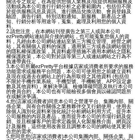
關法令之規定，在為提供您個人業務及/或提供相關服務及
活動或為本公司進行行銷分析之必要範圍內，包括但不限
於提供服務訊息及資訊、進行贈品兌換活動、會員登錄及
驗證、廣告行銷、特別活動通知、新服務、新產品之通
知、行銷分析等用途等，蒐集、處理及利用您的個人資
料。
2.請您注意，在本網站刊登廣告之第三人或與本公司
ezPretty網站連結與介接的網站，也可能蒐集您個人的資
料，凡經由本公司網站連結至第三方獨立管理、經營之網
站，其有關個人資料的保護，適用第三方或各該網站個別
的隱私權保護政策，其資料處理措施不適用本網站之隱私
權保護政策，本公司對於該等第三人或連結網站之行為不
負連帶責任。
3.本公司所屬ezPretty平台根據店家或消費者所要求的服務
功能需求或服務平台問題，本公司可使用您之前建立資料
及現在或過去在網站上的行為所取得之其他資料 (包括但
不限於手機作業系統、手機型號、手機帳號、APP設定參
數及其他資料)，來解決爭議、檢修障礙問題及執行本公司
的會員合約，本公司也有可能檢視多個會員以確認問題所
在或解決爭議。
4.您(店家或消費者)同意本公司之營運平台、集團內部、關
係企業、與有合作關係之業務夥伴交叉行銷使用，使用去
除個人識別化資料來強化統計分析網站利用方式、提升本
公司服務的內容及產品，進而提升本公司的市場行銷及促
銷、並且根據客戶的需求定義個人化製服務介面、網頁設
計及服務，這些使用改善並且調整本公司的網站使其更符
合您的需求。
5.您同意您(店家或消費者)本公司集團內部、關係企業、與