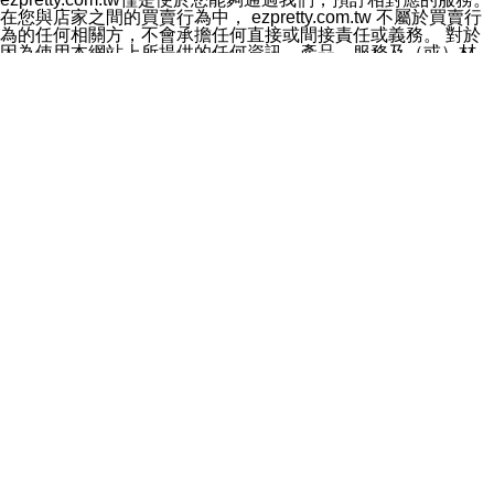
料於行銷活動資訊、商品訊息或新服務等相關行銷，且於
在您與店家之間的買賣行為中， ezpretty.com.tw 不屬於買賣行
首次行銷時，將提供您表示拒絕行銷之方式，本公司不會
為的任何相關方，不會承擔任何直接或間接責任或義務。 對於
向您索取相關費用。如您拒絕接受行銷服務或嗣後欲拒絕
因為使用本網站上所提供的任何資訊、產品、服務及（或）材
時，均可隨時通知本公司，本公司、所屬集團、關係企業
料，而產生或導致的任何損失或損害，ezpretty.com.tw 及其管
或與其合作行銷之第三方業務合作公司或第三方業務合作
理人員、員工或代表人均對此不承擔任何責任。 儘管
公司將立即停止利用您的個人資料行銷。
ezpretty.com.tw 已經盡了適當努力確保本網站上所列的服務符
四、個人資料利用之期間、地區、對象及方式如下
合合理的標準，仍不得將本網站內所列出的任何服務視為
1.期間：您同意於本公司存續期間或依法令之資料保存期
ezpretty.com.tw 推薦的服務，或是認為其代表該服務將會適用
間內，以及您的個人資料蒐集之目的消失或期限屆滿時，
於該用戶。如果該服務不適用於您，ezpretty.com.tw 將對此不
本公司得繼續保存、處理或利用您的個人資料。
承擔任何責任。
2.地區：就中華民國領域內。
網站使用者的守法義務及承諾
3.對象：本公司所屬公司(本公司)及其分公司、本公司之關
本條款構成您與 ezPretty 間之有效契約。 本條款中如有一部無
係企業、其他與本公司有業務往來或合作之機構。
效時，不影響其他條款之效力。 本條款如有未盡之處，雙方均
4.方式：以電話、簡訊、電子郵件、紙本或其他合於當時
應依誠實信用、平等互惠原則，共商解決之道。
科技之適當方式作個人資料之利用，(包括任何依法得利用
年齡和責任
之方式，但不限於使用於本網站或與外部合作之行銷)並於
你向 ezpretty.com.tw您確認您已經達到使用本網站的合法年
法令容許之範圍內，為行銷建檔、揭露、轉介或交互運用
齡。可以針對您在使用本網站時產生的任何責任，形成有約束力
予本公司及其合作對象。
的法律責任。您理解使用本網站時及他人使用您的登錄資訊使用
五、個人資料之類別
本網站時所產生的交易責任。
本聲明所指之個人資料類別如下:
網站連結
1.您提供之資料，包括您的姓名、性別、連絡方式(包括但
本網站可能包含有通往ezpretty.com.tw以外的其他方所運營網站
不限於電話、E-MAIL及地址等)、服務單位、職稱、為完
的超連結。此類超連結僅提供用於參考。此類網站不是由
成收款或付款所需之資料、IＰ位址、及其他得以直接或間
ezpretty.com.tw 控制，我們對其內容不承擔任何責任。在本網
接識別使用者身分之個人資料，及執行職務或業務之必要
站上加入通往此類網站的超連結，並非暗示我們贊同此類網站上
範圍內所需蒐集、處理及利用的個人資料。
的材料或是與其經營人之間存在任何聯繫。
2.為提升服務品質，本公司會依照所提供服務之性質，記
智慧財產權聲明
錄使用者的IP位址、以及在本公司內的瀏覽活動(例如，使
本網站上的所有資訊、內容、圖片、文字、聲音、圖像22、按
用者所使用的軟硬體、所點選的網頁)等資料，但是這些資
鈕、商標、服務標章及商品名稱均受中華民國國家法律及國際條