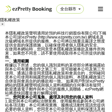
隱私權政策
×
本隱私權政策聲明適用於預約科技行銷股份有限公司(下稱
本公司)於ezPretty (http://www.ezpretty.com.tw) 網域名及
次級網域名所提供的服務。本公司將以慎重且嚴謹之態度
提供全面的保護措施，以確保使用者個人隱私的安全。
在使用本網站時，您同意受本隱私權政策條款及條件所拘
束，如果您不同意，請不要使用或取得本公司所提供的服
務。
一、適用範圍
根據以下所述，您的個人識別資料的某些部分將被揭露給
與本公司有業務合作之第三方，並可能被本公司及第三方
使用。通過註冊並同意隱私權政策和會員合約，您明確同
意本公司使用和揭露您的個人識別資料。本隱私權政策已
合併並與會員合約的條款相一致。 如果用戶對於ezPretty
網站的隱私權聲明或與個人資料相關的任何事項有疑問，
歡迎透過電子郵件與本公司的服務人員聯絡，ezPretty網
站將盡快回覆並進行解釋說明。
二、您同意本公司蒐集、處理及利用您的個人資料
1.當您與本公司網站洽辦業務、使用服務或參與本公司網
站各項活動，本公司將視業務、服務或活動性質請您提供
必要的個人資料，您同意本公司依照個人資料保護法及相