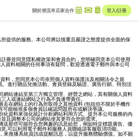
關於潮流串
店家合作
登入/註冊
域名及次級網域名所提供的服務。本公司將以慎重且嚴謹之態度提供全面的保
過註冊並同意隱私權政策和會員合約，您明確同意本公司使用
與個人資料相關的任何事項有疑問，歡迎透過電子郵件與本公司
人資料，您同意本公司依照個人資料保護法及相關法令之規
訊、進行贈品兌換活動、會員登錄及驗證、廣告行銷、特別活
本公司網站連結至第三方獨立管理、經營之網站，其有關個人資料
第三人或連結網站之行為不負連帶責任。
或過去在網站上的行為所取得之其他資料 (包括但不限於手機作
也有可能檢視多個會員以確認問題所在或解決爭議。
識別化資料來強化統計分析網站利用方式、提升本公司服務的內
善並且調整本公司的網站使其更符合您的需求。
並傳送那些可能符合您興趣的訊息給您，例如特定標題廣告、優
意,可以利用電子郵件和服務人員聯絡請客服取消功能。
帳號，來推播系統資訊或提醒訊息，以提升服務體驗價值。如不願