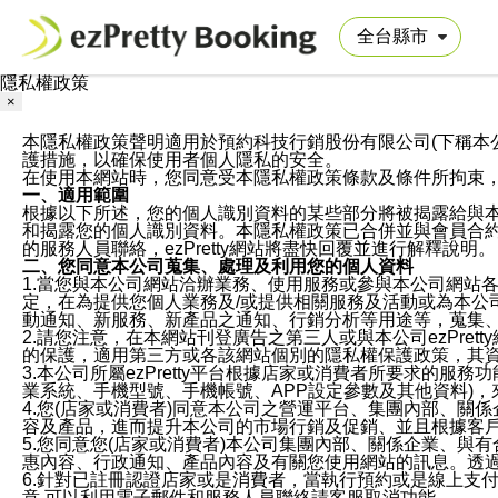
隱私權政策
×
本隱私權政策聲明適用於預約科技行銷股份有限公司(下稱本公司)於ezP
護措施，以確保使用者個人隱私的安全。
在使用本網站時，您同意受本隱私權政策條款及條件所拘束
一、適用範圍
根據以下所述，您的個人識別資料的某些部分將被揭露給與
和揭露您的個人識別資料。本隱私權政策已合併並與會員合約的
的服務人員聯絡，ezPretty網站將盡快回覆並進行解釋說明。
二、您同意本公司蒐集、處理及利用您的個人資料
1.當您與本公司網站洽辦業務、使用服務或參與本公司網站
定，在為提供您個人業務及/或提供相關服務及活動或為本
動通知、新服務、新產品之通知、行銷分析等用途等，蒐集
2.請您注意，在本網站刊登廣告之第三人或與本公司ezPr
的保護，適用第三方或各該網站個別的隱私權保護政策，其
3.本公司所屬ezPretty平台根據店家或消費者所要求的
業系統、手機型號、手機帳號、APP設定參數及其他資料)
4.您(店家或消費者)同意本公司之營運平台、集團內部、
容及產品，進而提升本公司的市場行銷及促銷、並且根據客
5.您同意您(店家或消費者)本公司集團內部、關係企業、
惠內容、行政通知、產品內容及有關您使用網站的訊息。透過
6.針對已註冊認證店家或是消費者，當執行預約或是線上支付
意,可以利用電子郵件和服務人員聯絡請客服取消功能。