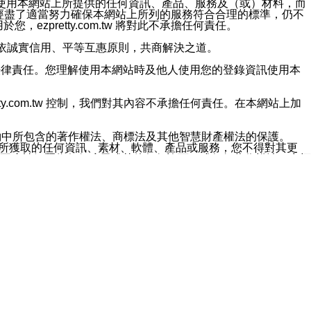
對於因為使用本網站上所提供的任何資訊、產品、服務及（或）材料，而
m.tw 已經盡了適當努力確保本網站上所列的服務符合合理的標準，仍不
ezpretty.com.tw 將對此不承擔任何責任。
均應依誠實信用、平等互惠原則，共商解決之道。
力的法律責任。您理解使用本網站時及他人使用您的登錄資訊使用本
ty.com.tw 控制，我們對其內容不承擔任何責任。在本網站上加
約中所包含的著作權法、商標法及其他智慧財產權法的保護。
網站上所獲取的任何資訊、素材、軟體、產品或服務，您不得對其更
不應被解釋為任何暗示或其他任何許可，或任何著作權法、商標
違反此規定，我們將追究其法律責任。
任何損失、責任及協力廠商的任何索賠或要求（包括律師費），將由
站而獲取到的資訊，而導致您遭受的任何風險或損失，將由您自
用本網站而造成的任何損失負責，同時，您會在此放棄有關此損失的所有及
伺服器不會發生缺陷，其中包括但不僅限於病毒或其他有害元素。對於
w 控制範圍的任何病毒感染、BUG、篡改、技術故障、錯誤、遺
有明示、暗示或法定及其他聲明、保證和條款均予以最大限度的排除，
定目的等。 ezpretty.com.tw 不能持續或在某階段
方便目的，其不應影響這些條款的範圍或意義，或是產生其他的
或任何協力廠商承擔任何責任。 在每次訪問網站時，您應檢查一下這