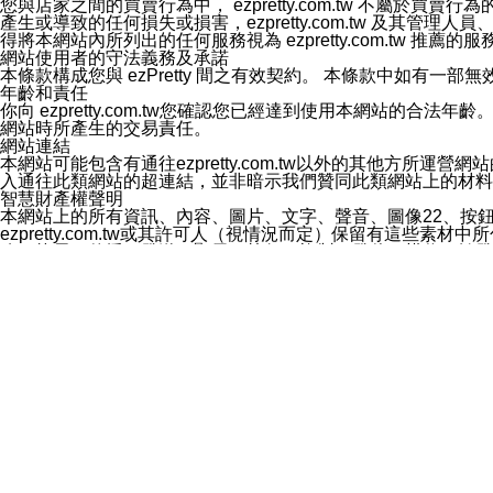
您與店家之間的買賣行為中， ezpretty.com.tw 不
3.LINE 帳號未封鎖傳送訊息之 LINE 官方帳號。
產生或導致的任何損失或損害，ezpretty.com.tw 及其管理
欲變更通知型訊息的設定，操作如下：
得將本網站內所列出的任何服務視為 ezpretty.com.tw 推
1.點選「主頁」＞「設定」
網站使用者的守法義務及承諾
2.點選「隱私設定」
本條款構成您與 ezPretty 間之有效契約。 本條款中如
3.點選「提供使用資料」
年齡和責任
4.點選「LINE通知型訊息」
你向 ezpretty.com.tw您確認您已經達到使用本網站
5.開關「接收LINE通知型訊息」
網站時所產生的交易責任。
❗️關閉「接收通知型訊息」後，將不會接收到來自任何企業
網站連結
本網站可能包含有通往ezpretty.com.tw以外的其他方所運營
入通往此類網站的超連結，並非暗示我們贊同此類網站上的材料
智慧財產權聲明
本網站上的所有資訊、內容、圖片、文字、聲音、圖像22、按
ezpretty.com.tw或其許可人（視情況而定）保留有
改、拷貝、傳播、發送、顯示、執行、複製、發佈、模仿、轉發
法或其他智慧財產權或 ezpretty.com.tw、其許可人
賠償
您同意因您使用本網站，而導致 ezpretty.com.tw、
您承擔賠償並保證 ezpretty.com.tw、其分公司、所屬機
免責聲明
您對本網站的所有使用均由您自擔風險。 因下載使用、參考或
己承擔全部責任。您同意 ezpretty.com.tw 及向ezpr
全部的索賠權利，無論是基於合約、侵權行為或其他依據。 ezpr
那些可損害或影響本網站管理、安全性、公正性和完整性，或是損害或
漏、中斷、刪除、缺陷、延遲或任何事件或事故，ezpretty.
其中包括但不僅限於有關本網站上服務、資訊及（或）聲明的保證或承
時間內對任一條款或多條條款的強制實施，不得將此視為放棄這
法律效應。 ezpretty.com.tw有權隨時變更本使用條