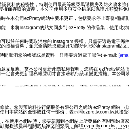
您個人辨認資料的秘密性，特別使用最高等級亞馬遜機房及防火牆來
失及未經授權而存取的資產，本公司使用多項安全措施以保護此類資料
在本公司ezPretty網站中要求更正，包括要求停止寄發相關
步功能，來將Instagram的貼文同步到 ezPretty 的作品集，使
步功能，您可以於任何時間取消您的 Instagram 授權，只需要
授權資料，並完全清除您透過此功能所同步的Instagram貼文
時間取消您的帳號或是資料，只需要透過電子郵件( e-mail:
[emai
應。當本公司更新此隱私權聲明，您將在 ezPretty網站 首頁
定會先更新隱私權聲明才會接著執行該項變更措施。本公司鼓勵您定
任何人。在您完成個人化服務之使用後，請務必記得登出帳號。
區。
並傳送或宣傳本網站各項服務之資料或電子郵件供您參考。您能
預約科技行銷股份有限公司之網站 ezPretty 網站 （以下皆稱 
網站的全部或任何一部份，表示同ezpretty.com.tw意
入本公司/本服務好友，您仍可接收到通知型訊息。
限，以廣告或其他目的的訊息皆不會被傳送。滿足以下三個條件
的資訊均無誤，在使用本網站時，您要意識到本網站上所發佈的有關預
號碼比對相符。
相關的店家之間交易，而非 ezpretty.com.tw。 ezpr
息。