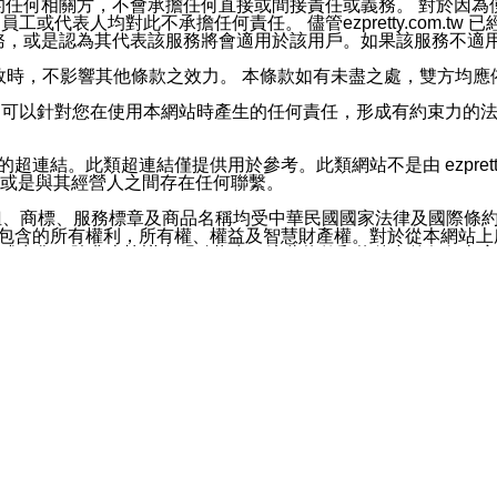
屬於買賣行為的任何相關方，不會承擔任何直接或間接責任或義務。 
人員、員工或代表人均對此不承擔任何責任。 儘管ezpretty.co
薦的服務，或是認為其代表該服務將會適用於該用戶。如果該服務不適用於您，
有一部無效時，不影響其他條款之效力。 本條款如有未盡之處，雙方
的合法年齡。可以針對您在使用本網站時產生的任何責任，形成有約束
官方帳號或認證官方帳號的通知型訊息。
網站的超連結。此類超連結僅提供用於參考。此類網站不是由 ezpret
或是與其經營人之間存在任何聯繫。
鈕、商標、服務標章及商品名稱均受中華民國國家法律及國際條
這些素材中所包含的所有權利，所有權、權益及智慧財產權。對於從本
或出售。除非本協議中明確指出，這些條款和條件中的任何內容
或任何協力廠商的業主權益中規定的任何權利的推斷結果。 如有任何人
其分公司、所屬機構、管理人員、代理人及其他合作夥伴和員工遭受的
構、管理人員、代理人及其他合作夥伴和員工不受損失。
依賴本網站上所提供的資訊、產品、服務或素材或通過使用本網
etty.com.tw提供電信及網路服務的提供商不會因您使用或不能使
etty.com.tw 不聲明、保證或承諾本網站或支持該網站的
影響本網站任何部分正常運行，且超出ezpretty.com.t
com.tw 不承擔任何責任。 在適用法律許可的最大範圍內，所
諾，其中包括但不僅限於其精確性、完整性或適銷性、品質或適用於特
些條款或是這些條款相關的權利。這些條款中使用的標題僅為了
款之內容及本網站上內容而不另行通知，同時，不對您、其他任何用戶