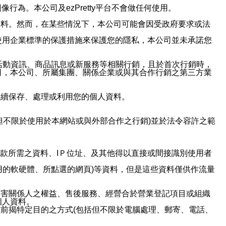
行為。本公司及ezPretty平台不會做任何使用。
資料。然而，在某些情況下，本公司可能會因受政府要求或法
使用企業標準的保護措施來保護您的隱私，本公司並未承諾您
活動資訊、商品訊息或新服務等相關行銷，且於首次行銷時，
司，本公司、所屬集團、關係企業或與其合作行銷之第三方業
繼續保存、處理或利用您的個人資料。
但不限於使用於本網站或與外部合作之行銷)並於法令容許之範
或付款所需之資料、IＰ位址、及其他得以直接或間接識別使用者
用的軟硬體、所點選的網頁)等資料，但是這些資料僅供作流量
利害關係人之權益、售後服務、經營合於營業登記項目或組織
個人資料。
前揭特定目的之方式(包括但不限於電腦處理、郵寄、電話、