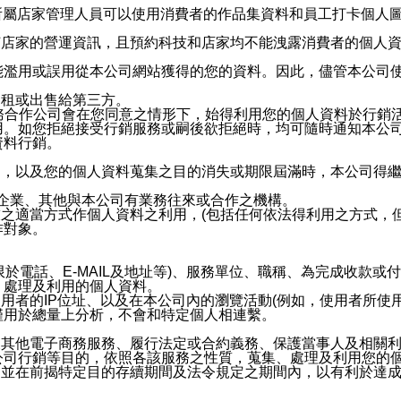
供所屬店家管理人員可以使用消費者的作品集資料和員工打卡個人圖像
何店家的營運資訊，且預約科技和店家均不能洩露消費者的個人
能濫用或誤用從本公司網站獲得的您的資料。因此，儘管本公司
出租或出售給第三方。
業務合作公司會在您同意之情形下，始得利用您的個人資料於行銷
用。如您拒絕接受行銷服務或嗣後欲拒絕時，均可隨時通知本公
資料行銷。
內，以及您的個人資料蒐集之目的消失或期限屆滿時，本公司得
係企業、其他與本公司有業務往來或合作之機構。
技之適當方式作個人資料之利用，(包括任何依法得利用之方式，
作對象。
限於電話、E-MAIL及地址等)、服務單位、職稱、為完成收款
、處理及利用的個人資料。
使用者的IP位址、以及在本公司內的瀏覽活動(例如，使用者所使
僅用於總量上分析，不會和特定個人相連繫。
及其他電子商務服務、履行法定或合約義務、保護當事人及相關
公司行銷等目的，依照各該服務之性質，蒐集、處理及利用您的
，並在前揭特定目的存續期間及法令規定之期間內，以有利於達成
。