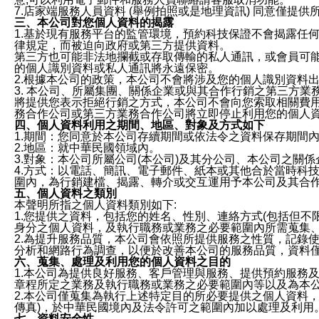
7.店家端服務人員資料 (舉例拍照或是地理資訊) 同意僅提
三、本公司對您個人資料的揭露
1.基於現有服務平台的監管環境，預約科技保證不會揭露任
律規定，而被迫向政府或第三方提供資料。
第三方也可能非法地攔截或存取傳輸的私人通訊，或會員可
的個人識別資料或私人通訊將永遠保密。
2.根據本公司的政策，本公司不會將涉及您的個人識別資料
3. 本公司、所屬集團、關係企業或與其合作行銷之第三方
將提供您表示拒絕行銷之方式，本公司不會向您索取相關費
務合作公司或第三方業務合作公司將立即停止利用您的個人
四、個人資料利用之期間、地區、對象及方式如下
1.期間：您同意於本公司存續期間或依法令之資料保存期間
2.地區：就中華民國領域內。
3.對象：本公司所屬公司(本公司)及其分公司、本公司之關
4.方式：以電話、簡訊、電子郵件、紙本或其他合於當時科
圍內，為行銷建檔、揭露、轉介或交互運用予本公司及其合
五、個人資料之類別
本聲明所指之個人資料類別如下:
1.您提供之資料，包括您的姓名、性別、連絡方式(包括但不
身分之個人資料，及執行職務或業務之必要範圍內所需蒐集
2.為提升服務品質，本公司會依照所提供服務之性質，記錄
分析和網路行為調查，以便於改善本公司的服務品質，資料
六、蒐集、處理及利用您的個人資料之目的
1.本公司為提供良好服務、客戶管理與服務、提供預約服務
章程所定之業務及執行職務或業務之必要範圍內等以及為本
2.本公司僅蒐集為執行上述特定目的所必要提供之個人資料
傳真)，於中華民國境內及法令許可之範圍內加以處理及利用
七、資料安全性