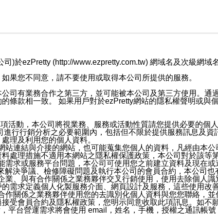
retty (http://www.ezpretty.com.tw) 網
，如果您不同意，請不要使用或取得本公司所提供的服務。
本公司有業務合作之第三方，並可能被本公司及第三方使用。通
條款相一致。 如果用戶對於ezPretty網站的隱私權聲明或
各項活動，本公司將視業務、服務或活動性質請您提供必要的個
公司進行行銷分析之必要範圍內，包括但不限於提供服務訊息及資
、處理及利用您的個人資料。
etty網站連結與介接的網站，也可能蒐集您個人的資料，凡經由
資料處理措施不適用本網站之隱私權保護政策，本公司對於該等
服務功能需求或服務平台問題，本公司可使用您之前建立資料及現在
，來解決爭議、檢修障礙問題及執行本公司的會員合約，本公司
關係企業、與有合作關係之業務夥伴交叉行銷使用，使用去除個人
戶的需求定義個人化製服務介面、網頁設計及服務，這些使用改
與有合作關係之業務夥伴使用您的去識別化個人資料與您您聯絡，
接受會員合約及隱私權政策，您明示同意收取此項訊息。如不願
，平台營運需求將會使用 email，姓名，手機，授權之通訊