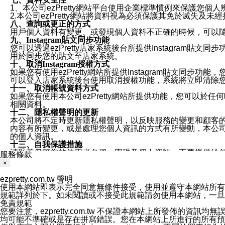
1、本公司ezPretty網站平台使用企業標準慣例來保護
2.本公司ezPretty網站將資料視為必須保護其免於滅
八、查詢或更正的方式
用戶個人資料有變更、或發現個人資料不正確的時候，可以隨時
九、Instagram貼文同步功能
您可以透過ezPretty店家系統後台所提供Instagram貼文同
用於同步您的貼文至店家系統。
十、取消Instagram授權方式
如果您有使用ezPretty網站所提供Instagram貼文同
可以登入店家系統後台使用取消授權功能，系統將立即清除您的
十一、取消帳號資料方式
如果您有使用本公司ezPretty網站所提供功能，您可以於任何
相關資料。
十二、隱私權聲明的更新
本公司將不定時更新隱私權聲明，以反映服務的變更和顧客的意見反
內容有所變更，或是處理您個人資訊的方式有所變動，本公司一
的個人資訊。
十三、自我保護措施
請妥善保管您的使用者名稱、密碼及個人資料，不要提供給
服務條款
窗，以防止他人讀取您的個人資料、信件或進入所機關管理
×
十四、傳送宣傳本站資訊或電子郵件之政策
您同意本公司網站，透過您所提供的郵件地址與您取得聯絡
ezpretty.com.tw 聲明
停止接收這些資料或電子郵件。
使用本網站即表示完全同意無條件接受，使用並遵守本網站所有條款。您與
十五、訊息通知
規範詳列於下。如未閱讀或不接受此規範請勿使用本網站，一旦使用本
本公司/本服務將以通知型訊息傳送重要訊息給您。即使未加
免責規範
本公司/本服務傳送之通知型訊息以對您有效且重要的訊息為
您要注意，ezpretty.com.tw 不保證本網站上所發佈
1.LINE 帳號設定的電話號碼與本公司/本服務所傳來的電話
均可能不準確或是存在拼寫錯誤。您在本網站上所進行的所有預訂服務均是與
2.該 LINE 帳號已在 LINE APP 設定中，同意接收通知型訊