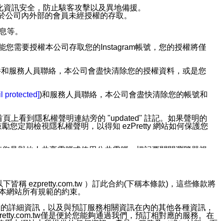
強化資訊安全，防止駭客攻擊以及異地備援。
免於公司內外部的會員未經授權的存取。
訊息等。
用此功能您需要授權本公司存取您的Instagram帳號，您的授權將僅
透過電子郵件和服務人員聯絡，本公司會盡快清除您的授權資料，或是您
。
l protected]
)和服務人員聯絡，本公司會盡快清除您的帳號和
上看到隱私權聲明連結旁的 "updated" 註記。如果聲明的
期檢視隱私權聲明，以得知 ezPretty 網站如何保護您
若您是與他人共享電腦或使用公共電腦，切記要關閉瀏覽器視
依照該資料或電子郵件所指示之方法、說明或功能連結，隨時
ezpretty.com.tw ）訂此合約(下稱本條款)，這些條款將
接受本網站所有規範的約束。
者，將可收到通知型訊息。
約店家的詳細資訊，以及與預訂服務相關資訊在內的其他各種資訊，
etty.com.tw僅是便於您能夠通過我們，預訂相對應的服務。在