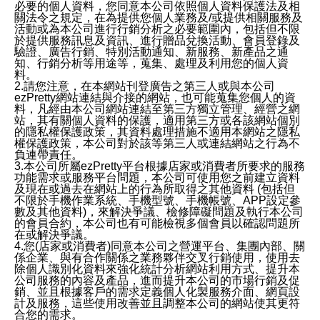
必要的個人資料，您同意本公司依照個人資料保護法及相
關法令之規定，在為提供您個人業務及/或提供相關服務及
活動或為本公司進行行銷分析之必要範圍內，包括但不限
於提供服務訊息及資訊、進行贈品兌換活動、會員登錄及
驗證、廣告行銷、特別活動通知、新服務、新產品之通
知、行銷分析等用途等，蒐集、處理及利用您的個人資
料。
2.請您注意，在本網站刊登廣告之第三人或與本公司
ezPretty網站連結與介接的網站，也可能蒐集您個人的資
料，凡經由本公司網站連結至第三方獨立管理、經營之網
站，其有關個人資料的保護，適用第三方或各該網站個別
的隱私權保護政策，其資料處理措施不適用本網站之隱私
權保護政策，本公司對於該等第三人或連結網站之行為不
負連帶責任。
3.本公司所屬ezPretty平台根據店家或消費者所要求的服務
功能需求或服務平台問題，本公司可使用您之前建立資料
及現在或過去在網站上的行為所取得之其他資料 (包括但
不限於手機作業系統、手機型號、手機帳號、APP設定參
數及其他資料)，來解決爭議、檢修障礙問題及執行本公司
的會員合約，本公司也有可能檢視多個會員以確認問題所
在或解決爭議。
4.您(店家或消費者)同意本公司之營運平台、集團內部、關
係企業、與有合作關係之業務夥伴交叉行銷使用，使用去
除個人識別化資料來強化統計分析網站利用方式、提升本
公司服務的內容及產品，進而提升本公司的市場行銷及促
銷、並且根據客戶的需求定義個人化製服務介面、網頁設
計及服務，這些使用改善並且調整本公司的網站使其更符
合您的需求。