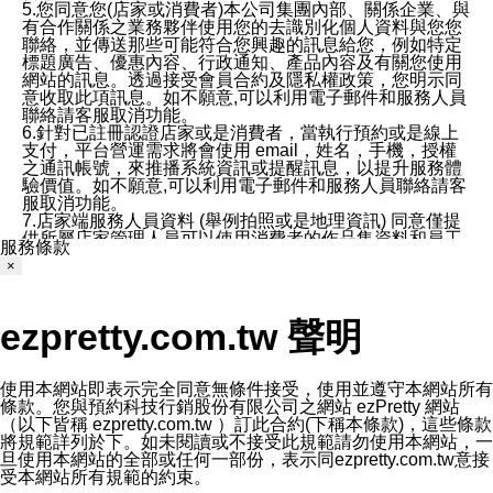
5.您同意您(店家或消費者)本公司集團內部、關係企業、與
有合作關係之業務夥伴使用您的去識別化個人資料與您您
聯絡，並傳送那些可能符合您興趣的訊息給您，例如特定
標題廣告、優惠內容、行政通知、產品內容及有關您使用
網站的訊息。透過接受會員合約及隱私權政策，您明示同
意收取此項訊息。如不願意,可以利用電子郵件和服務人員
聯絡請客服取消功能。
6.針對已註冊認證店家或是消費者，當執行預約或是線上
支付，平台營運需求將會使用 email，姓名，手機，授權
之通訊帳號，來推播系統資訊或提醒訊息，以提升服務體
驗價值。如不願意,可以利用電子郵件和服務人員聯絡請客
服取消功能。
7.店家端服務人員資料 (舉例拍照或是地理資訊) 同意僅提
供所屬店家管理人員可以使用消費者的作品集資料和員工
服務條款
打卡個人圖像行為。本公司及ezPretty平台不會做任何使
×
用。
三、本公司對您個人資料的揭露
1.基於現有服務平台的監管環境，預約科技保證不會揭露
ezpretty.com.tw 聲明
任何店家的營運資訊，且預約科技和店家均不能洩露消費
者的個人資料。然而，在某些情況下，本公司可能會因受
政府要求或法律規定，而被迫向政府或第三方提供資料。
第三方也可能非法地攔截或存取傳輸的私人通訊，或會員
使用本網站即表示完全同意無條件接受，使用並遵守本網站所有
可能濫用或誤用從本公司網站獲得的您的資料。因此，儘
條款。您與預約科技行銷股份有限公司之網站 ezPretty 網站
管本公司使用企業標準的保護措施來保護您的隱私，本公
（以下皆稱 ezpretty.com.tw ）訂此合約(下稱本條款)，這些條款
司並未承諾您的個人識別資料或私人通訊將永遠保密。
將規範詳列於下。如未閱讀或不接受此規範請勿使用本網站，一
2.根據本公司的政策，本公司不會將涉及您的個人識別資
旦使用本網站的全部或任何一部份，表示同ezpretty.com.tw意接
料出租或出售給第三方。
受本網站所有規範的約束。
3. 本公司、所屬集團、關係企業或與其合作行銷之第三方