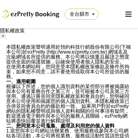
隱私權政策
×
本隱私權政策聲明適用於預約科技行銷股份有限公司(下稱
本公司)於ezPretty (http://www.ezpretty.com.tw) 網域名及
次級網域名所提供的服務。本公司將以慎重且嚴謹之態度
提供全面的保護措施，以確保使用者個人隱私的安全。
在使用本網站時，您同意受本隱私權政策條款及條件所拘
束，如果您不同意，請不要使用或取得本公司所提供的服
務。
一、適用範圍
根據以下所述，您的個人識別資料的某些部分將被揭露給
與本公司有業務合作之第三方，並可能被本公司及第三方
使用。通過註冊並同意隱私權政策和會員合約，您明確同
意本公司使用和揭露您的個人識別資料。本隱私權政策已
合併並與會員合約的條款相一致。 如果用戶對於ezPretty
網站的隱私權聲明或與個人資料相關的任何事項有疑問，
歡迎透過電子郵件與本公司的服務人員聯絡，ezPretty網
站將盡快回覆並進行解釋說明。
二、您同意本公司蒐集、處理及利用您的個人資料
1.當您與本公司網站洽辦業務、使用服務或參與本公司網
站各項活動，本公司將視業務、服務或活動性質請您提供