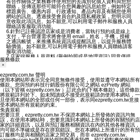
有合作關係之業務夥伴使用您的去識別化個人資料與您您
聯絡，並傳送那些可能符合您興趣的訊息給您，例如特定
標題廣告、優惠內容、行政通知、產品內容及有關您使用
網站的訊息。透過接受會員合約及隱私權政策，您明示同
意收取此項訊息。如不願意,可以利用電子郵件和服務人員
聯絡請客服取消功能。
6.針對已註冊認證店家或是消費者，當執行預約或是線上
支付，平台營運需求將會使用 email，姓名，手機，授權
之通訊帳號，來推播系統資訊或提醒訊息，以提升服務體
驗價值。如不願意,可以利用電子郵件和服務人員聯絡請客
服取消功能。
7.店家端服務人員資料 (舉例拍照或是地理資訊) 同意僅提
服務條款
供所屬店家管理人員可以使用消費者的作品集資料和員工
×
打卡個人圖像行為。本公司及ezPretty平台不會做任何使
用。
ezpretty.com.tw 聲明
三、本公司對您個人資料的揭露
使用本網站即表示完全同意無條件接受，使用並遵守本網站所有
1.基於現有服務平台的監管環境，預約科技保證不會揭露
條款。您與預約科技行銷股份有限公司之網站 ezPretty 網站
任何店家的營運資訊，且預約科技和店家均不能洩露消費
（以下皆稱 ezpretty.com.tw ）訂此合約(下稱本條款)，這些條款
者的個人資料。然而，在某些情況下，本公司可能會因受
將規範詳列於下。如未閱讀或不接受此規範請勿使用本網站，一
政府要求或法律規定，而被迫向政府或第三方提供資料。
旦使用本網站的全部或任何一部份，表示同ezpretty.com.tw意接
第三方也可能非法地攔截或存取傳輸的私人通訊，或會員
受本網站所有規範的約束。
可能濫用或誤用從本公司網站獲得的您的資料。因此，儘
免責規範
管本公司使用企業標準的保護措施來保護您的隱私，本公
您要注意，ezpretty.com.tw 不保證本網站上所發佈的資訊均無
司並未承諾您的個人識別資料或私人通訊將永遠保密。
誤，在使用本網站時，您要意識到本網站上所發佈的有關預約店
2.根據本公司的政策，本公司不會將涉及您的個人識別資
家的詳細資訊，以及與預訂服務相關資訊在內的其他各種資訊，
料出租或出售給第三方。
均可能不準確或是存在拼寫錯誤。您在本網站上所進行的所有預
3. 本公司、所屬集團、關係企業或與其合作行銷之第三方
訂服務均是與相關的店家之間交易，而非 ezpretty.com.tw。
業務合作公司會在您同意之情形下，始得利用您的個人資
ezpretty.com.tw僅是便於您能夠通過我們，預訂相對應的服務。