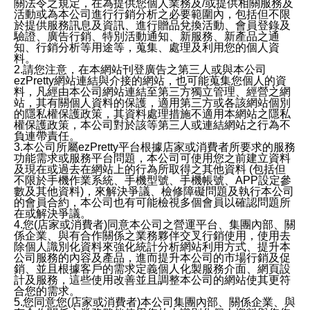
關法令之規定，在為提供您個人業務及/或提供相關服務及
活動或為本公司進行行銷分析之必要範圍內，包括但不限
於提供服務訊息及資訊、進行贈品兌換活動、會員登錄及
驗證、廣告行銷、特別活動通知、新服務、新產品之通
知、行銷分析等用途等，蒐集、處理及利用您的個人資
料。
2.請您注意，在本網站刊登廣告之第三人或與本公司
ezPretty網站連結與介接的網站，也可能蒐集您個人的資
料，凡經由本公司網站連結至第三方獨立管理、經營之網
站，其有關個人資料的保護，適用第三方或各該網站個別
的隱私權保護政策，其資料處理措施不適用本網站之隱私
權保護政策，本公司對於該等第三人或連結網站之行為不
負連帶責任。
3.本公司所屬ezPretty平台根據店家或消費者所要求的服務
功能需求或服務平台問題，本公司可使用您之前建立資料
及現在或過去在網站上的行為所取得之其他資料 (包括但
不限於手機作業系統、手機型號、手機帳號、APP設定參
數及其他資料)，來解決爭議、檢修障礙問題及執行本公司
的會員合約，本公司也有可能檢視多個會員以確認問題所
在或解決爭議。
4.您(店家或消費者)同意本公司之營運平台、集團內部、關
係企業、與有合作關係之業務夥伴交叉行銷使用，使用去
除個人識別化資料來強化統計分析網站利用方式、提升本
公司服務的內容及產品，進而提升本公司的市場行銷及促
銷、並且根據客戶的需求定義個人化製服務介面、網頁設
計及服務，這些使用改善並且調整本公司的網站使其更符
合您的需求。
5.您同意您(店家或消費者)本公司集團內部、關係企業、與