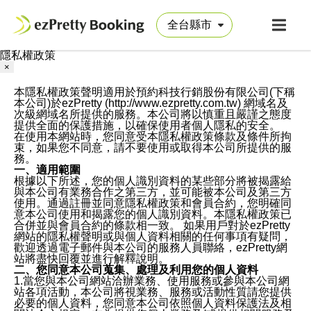
隱私權政策
×
本隱私權政策聲明適用於預約科技行銷股份有限公司(下稱
本公司)於ezPretty (http://www.ezpretty.com.tw) 網域名及
次級網域名所提供的服務。本公司將以慎重且嚴謹之態度
提供全面的保護措施，以確保使用者個人隱私的安全。
在使用本網站時，您同意受本隱私權政策條款及條件所拘
束，如果您不同意，請不要使用或取得本公司所提供的服
務。
一、適用範圍
根據以下所述，您的個人識別資料的某些部分將被揭露給
與本公司有業務合作之第三方，並可能被本公司及第三方
使用。通過註冊並同意隱私權政策和會員合約，您明確同
意本公司使用和揭露您的個人識別資料。本隱私權政策已
合併並與會員合約的條款相一致。 如果用戶對於ezPretty
網站的隱私權聲明或與個人資料相關的任何事項有疑問，
歡迎透過電子郵件與本公司的服務人員聯絡，ezPretty網
站將盡快回覆並進行解釋說明。
二、您同意本公司蒐集、處理及利用您的個人資料
1.當您與本公司網站洽辦業務、使用服務或參與本公司網
站各項活動，本公司將視業務、服務或活動性質請您提供
必要的個人資料，您同意本公司依照個人資料保護法及相