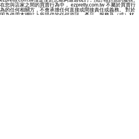
料於行銷活動資訊、商品訊息或新服務等相關行銷，且於
在您與店家之間的買賣行為中， ezpretty.com.tw 不屬於買賣行
首次行銷時，將提供您表示拒絕行銷之方式，本公司不會
為的任何相關方，不會承擔任何直接或間接責任或義務。 對於
向您索取相關費用。如您拒絕接受行銷服務或嗣後欲拒絕
因為使用本網站上所提供的任何資訊、產品、服務及（或）材
時，均可隨時通知本公司，本公司、所屬集團、關係企業
料，而產生或導致的任何損失或損害，ezpretty.com.tw 及其管
或與其合作行銷之第三方業務合作公司或第三方業務合作
理人員、員工或代表人均對此不承擔任何責任。 儘管
公司將立即停止利用您的個人資料行銷。
ezpretty.com.tw 已經盡了適當努力確保本網站上所列的服務符
四、個人資料利用之期間、地區、對象及方式如下
合合理的標準，仍不得將本網站內所列出的任何服務視為
1.期間：您同意於本公司存續期間或依法令之資料保存期
ezpretty.com.tw 推薦的服務，或是認為其代表該服務將會適用
間內，以及您的個人資料蒐集之目的消失或期限屆滿時，
於該用戶。如果該服務不適用於您，ezpretty.com.tw 將對此不
本公司得繼續保存、處理或利用您的個人資料。
承擔任何責任。
2.地區：就中華民國領域內。
網站使用者的守法義務及承諾
3.對象：本公司所屬公司(本公司)及其分公司、本公司之關
本條款構成您與 ezPretty 間之有效契約。 本條款中如有一部無
係企業、其他與本公司有業務往來或合作之機構。
效時，不影響其他條款之效力。 本條款如有未盡之處，雙方均
4.方式：以電話、簡訊、電子郵件、紙本或其他合於當時
應依誠實信用、平等互惠原則，共商解決之道。
科技之適當方式作個人資料之利用，(包括任何依法得利用
年齡和責任
之方式，但不限於使用於本網站或與外部合作之行銷)並於
你向 ezpretty.com.tw您確認您已經達到使用本網站的合法年
法令容許之範圍內，為行銷建檔、揭露、轉介或交互運用
齡。可以針對您在使用本網站時產生的任何責任，形成有約束力
予本公司及其合作對象。
的法律責任。您理解使用本網站時及他人使用您的登錄資訊使用
五、個人資料之類別
本網站時所產生的交易責任。
本聲明所指之個人資料類別如下:
網站連結
1.您提供之資料，包括您的姓名、性別、連絡方式(包括但
本網站可能包含有通往ezpretty.com.tw以外的其他方所運營網站
不限於電話、E-MAIL及地址等)、服務單位、職稱、為完
的超連結。此類超連結僅提供用於參考。此類網站不是由
成收款或付款所需之資料、IＰ位址、及其他得以直接或間
ezpretty.com.tw 控制，我們對其內容不承擔任何責任。在本網
接識別使用者身分之個人資料，及執行職務或業務之必要
站上加入通往此類網站的超連結，並非暗示我們贊同此類網站上
範圍內所需蒐集、處理及利用的個人資料。
的材料或是與其經營人之間存在任何聯繫。
2.為提升服務品質，本公司會依照所提供服務之性質，記
智慧財產權聲明
錄使用者的IP位址、以及在本公司內的瀏覽活動(例如，使
本網站上的所有資訊、內容、圖片、文字、聲音、圖像22、按
用者所使用的軟硬體、所點選的網頁)等資料，但是這些資
鈕、商標、服務標章及商品名稱均受中華民國國家法律及國際條