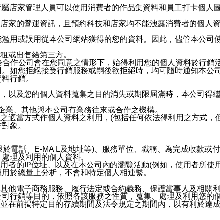
供所屬店家管理人員可以使用消費者的作品集資料和員工打卡個人圖像
何店家的營運資訊，且預約科技和店家均不能洩露消費者的個人
能濫用或誤用從本公司網站獲得的您的資料。因此，儘管本公司
出租或出售給第三方。
業務合作公司會在您同意之情形下，始得利用您的個人資料於行銷
用。如您拒絕接受行銷服務或嗣後欲拒絕時，均可隨時通知本公
資料行銷。
內，以及您的個人資料蒐集之目的消失或期限屆滿時，本公司得
係企業、其他與本公司有業務往來或合作之機構。
技之適當方式作個人資料之利用，(包括任何依法得利用之方式，
作對象。
限於電話、E-MAIL及地址等)、服務單位、職稱、為完成收款
、處理及利用的個人資料。
使用者的IP位址、以及在本公司內的瀏覽活動(例如，使用者所使
僅用於總量上分析，不會和特定個人相連繫。
及其他電子商務服務、履行法定或合約義務、保護當事人及相關
公司行銷等目的，依照各該服務之性質，蒐集、處理及利用您的
，並在前揭特定目的存續期間及法令規定之期間內，以有利於達成
。