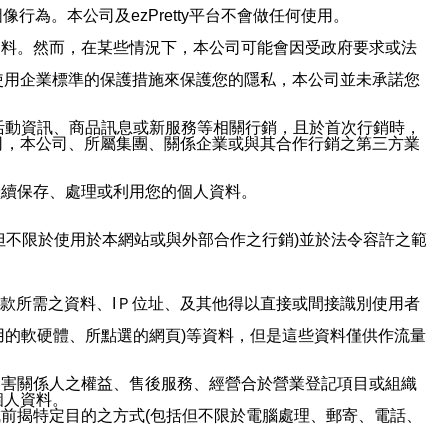
行為。本公司及ezPretty平台不會做任何使用。
資料。然而，在某些情況下，本公司可能會因受政府要求或法
使用企業標準的保護措施來保護您的隱私，本公司並未承諾您
活動資訊、商品訊息或新服務等相關行銷，且於首次行銷時，
司，本公司、所屬集團、關係企業或與其合作行銷之第三方業
繼續保存、處理或利用您的個人資料。
但不限於使用於本網站或與外部合作之行銷)並於法令容許之範
或付款所需之資料、IＰ位址、及其他得以直接或間接識別使用者
用的軟硬體、所點選的網頁)等資料，但是這些資料僅供作流量
利害關係人之權益、售後服務、經營合於營業登記項目或組織
個人資料。
前揭特定目的之方式(包括但不限於電腦處理、郵寄、電話、