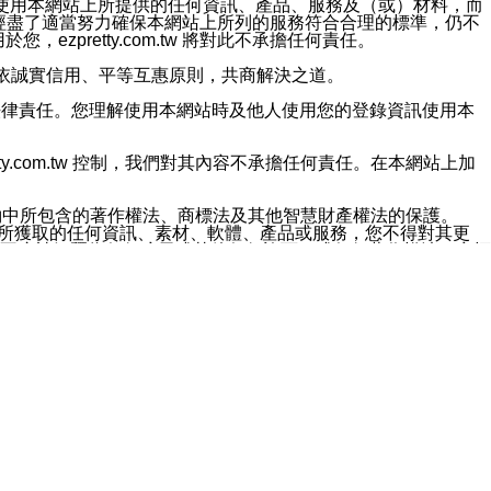
對於因為使用本網站上所提供的任何資訊、產品、服務及（或）材料，而
m.tw 已經盡了適當努力確保本網站上所列的服務符合合理的標準，仍不
ezpretty.com.tw 將對此不承擔任何責任。
均應依誠實信用、平等互惠原則，共商解決之道。
力的法律責任。您理解使用本網站時及他人使用您的登錄資訊使用本
ty.com.tw 控制，我們對其內容不承擔任何責任。在本網站上加
約中所包含的著作權法、商標法及其他智慧財產權法的保護。
網站上所獲取的任何資訊、素材、軟體、產品或服務，您不得對其更
不應被解釋為任何暗示或其他任何許可，或任何著作權法、商標
違反此規定，我們將追究其法律責任。
任何損失、責任及協力廠商的任何索賠或要求（包括律師費），將由
站而獲取到的資訊，而導致您遭受的任何風險或損失，將由您自
用本網站而造成的任何損失負責，同時，您會在此放棄有關此損失的所有及
伺服器不會發生缺陷，其中包括但不僅限於病毒或其他有害元素。對於
w 控制範圍的任何病毒感染、BUG、篡改、技術故障、錯誤、遺
有明示、暗示或法定及其他聲明、保證和條款均予以最大限度的排除，
定目的等。 ezpretty.com.tw 不能持續或在某階段
方便目的，其不應影響這些條款的範圍或意義，或是產生其他的
或任何協力廠商承擔任何責任。 在每次訪問網站時，您應檢查一下這