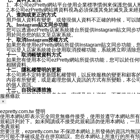
1、本公司ezPretty網站平台使用企業標準慣例來保護
2.本公司ezPretty網站將資料視為必須保護其免於滅
八、查詢或更正的方式
用戶個人資料有變更、或發現個人資料不正確的時候，可以隨時
九、Instagram貼文同步功能
您可以透過ezPretty店家系統後台所提供Instagram貼文同
用於同步您的貼文至店家系統。
十、取消Instagram授權方式
如果您有使用ezPretty網站所提供Instagram貼文同
可以登入店家系統後台使用取消授權功能，系統將立即清除您的
十一、取消帳號資料方式
如果您有使用本公司ezPretty網站所提供功能，您可以於任何
相關資料。
十二、隱私權聲明的更新
本公司將不定時更新隱私權聲明，以反映服務的變更和顧客的意見反
內容有所變更，或是處理您個人資訊的方式有所變動，本公司一
的個人資訊。
十三、自我保護措施
請妥善保管您的使用者名稱、密碼及個人資料，不要提供給
服務條款
窗，以防止他人讀取您的個人資料、信件或進入所機關管理
×
十四、傳送宣傳本站資訊或電子郵件之政策
您同意本公司網站，透過您所提供的郵件地址與您取得聯絡
ezpretty.com.tw 聲明
停止接收這些資料或電子郵件。
使用本網站即表示完全同意無條件接受，使用並遵守本網站所有條款。您與
十五、訊息通知
規範詳列於下。如未閱讀或不接受此規範請勿使用本網站，一旦使用本
本公司/本服務將以通知型訊息傳送重要訊息給您。即使未加
免責規範
本公司/本服務傳送之通知型訊息以對您有效且重要的訊息為
您要注意，ezpretty.com.tw 不保證本網站上所發佈
1.LINE 帳號設定的電話號碼與本公司/本服務所傳來的電話
均可能不準確或是存在拼寫錯誤。您在本網站上所進行的所有預訂服務均是與
2.該 LINE 帳號已在 LINE APP 設定中，同意接收通知型訊