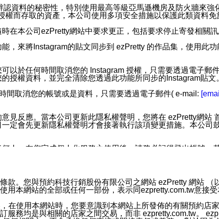
您個人辨認資料的秘密性，特別使用最高等級亞馬遜機房及防火牆來
失及未經授權而存取的資產，本公司使用多項安全措施以保護此類資料
在本公司ezPretty網站中要求更正，包括要求停止寄發相關
步功能，來將Instagram的貼文同步到 ezPretty 的作品集，使
步功能，您可以於任何時間取消您的 Instagram 授權，只需要
授權資料，並完全清除您透過此功能所同步的Instagram貼文
時間取消您的帳號或是資料，只需要透過電子郵件( e-mail:
[emai
應。當本公司更新此隱私權聲明，您將在 ezPretty網站 首頁
定會先更新隱私權聲明才會接著執行該項變更措施。本公司鼓勵您定
任何人。在您完成個人化服務之使用後，請務必記得登出帳號。
區。
並傳送或宣傳本網站各項服務之資料或電子郵件供您參考。您能
預約科技行銷股份有限公司之網站 ezPretty 網站 （以下皆稱 
網站的全部或任何一部份，表示同ezpretty.com.tw意
入本公司/本服務好友，您仍可接收到通知型訊息。
限，以廣告或其他目的的訊息皆不會被傳送。滿足以下三個條件
的資訊均無誤，在使用本網站時，您要意識到本網站上所發佈的有關預
號碼比對相符。
相關的店家之間交易，而非 ezpretty.com.tw。 ezpr
息。