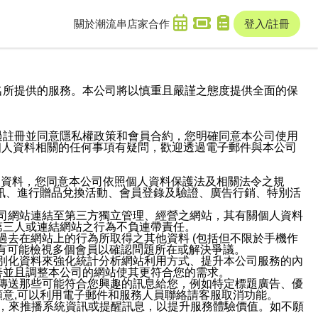
關於潮流串
店家合作
登入/註冊
域名及次級網域名所提供的服務。本公司將以慎重且嚴謹之態度提供全面的保
過註冊並同意隱私權政策和會員合約，您明確同意本公司使用
與個人資料相關的任何事項有疑問，歡迎透過電子郵件與本公司
人資料，您同意本公司依照個人資料保護法及相關法令之規
訊、進行贈品兌換活動、會員登錄及驗證、廣告行銷、特別活
本公司網站連結至第三方獨立管理、經營之網站，其有關個人資料
第三人或連結網站之行為不負連帶責任。
或過去在網站上的行為所取得之其他資料 (包括但不限於手機作
也有可能檢視多個會員以確認問題所在或解決爭議。
識別化資料來強化統計分析網站利用方式、提升本公司服務的內
善並且調整本公司的網站使其更符合您的需求。
並傳送那些可能符合您興趣的訊息給您，例如特定標題廣告、優
意,可以利用電子郵件和服務人員聯絡請客服取消功能。
帳號，來推播系統資訊或提醒訊息，以提升服務體驗價值。如不願