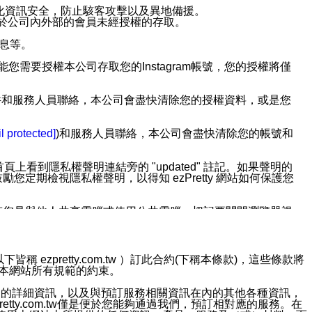
強化資訊安全，防止駭客攻擊以及異地備援。
免於公司內外部的會員未經授權的存取。
訊息等。
用此功能您需要授權本公司存取您的Instagram帳號，您的授權將僅
透過電子郵件和服務人員聯絡，本公司會盡快清除您的授權資料，或是您
。
l protected]
)和服務人員聯絡，本公司會盡快清除您的帳號和
上看到隱私權聲明連結旁的 "updated" 註記。如果聲明的
期檢視隱私權聲明，以得知 ezPretty 網站如何保護您
若您是與他人共享電腦或使用公共電腦，切記要關閉瀏覽器視
依照該資料或電子郵件所指示之方法、說明或功能連結，隨時
ezpretty.com.tw ）訂此合約(下稱本條款)，這些條款將
接受本網站所有規範的約束。
者，將可收到通知型訊息。
約店家的詳細資訊，以及與預訂服務相關資訊在內的其他各種資訊，
etty.com.tw僅是便於您能夠通過我們，預訂相對應的服務。在