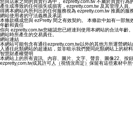
您與店家之間的買賣行為中， ezpretty.com.tw 不
3.LINE 帳號未封鎖傳送訊息之 LINE 官方帳號。
產生或導致的任何損失或損害，ezpretty.com.tw 及其管理
欲變更通知型訊息的設定，操作如下：
得將本網站內所列出的任何服務視為 ezpretty.com.tw 推
1.點選「主頁」＞「設定」
網站使用者的守法義務及承諾
2.點選「隱私設定」
本條款構成您與 ezPretty 間之有效契約。 本條款中如
3.點選「提供使用資料」
年齡和責任
4.點選「LINE通知型訊息」
你向 ezpretty.com.tw您確認您已經達到使用本網站
5.開關「接收LINE通知型訊息」
網站時所產生的交易責任。
❗️關閉「接收通知型訊息」後，將不會接收到來自任何企業
網站連結
本網站可能包含有通往ezpretty.com.tw以外的其他方所運營
入通往此類網站的超連結，並非暗示我們贊同此類網站上的材料
智慧財產權聲明
本網站上的所有資訊、內容、圖片、文字、聲音、圖像22、按
ezpretty.com.tw或其許可人（視情況而定）保留有
改、拷貝、傳播、發送、顯示、執行、複製、發佈、模仿、轉發
法或其他智慧財產權或 ezpretty.com.tw、其許可人
賠償
您同意因您使用本網站，而導致 ezpretty.com.tw、
您承擔賠償並保證 ezpretty.com.tw、其分公司、所屬機
免責聲明
您對本網站的所有使用均由您自擔風險。 因下載使用、參考或
己承擔全部責任。您同意 ezpretty.com.tw 及向ezpr
全部的索賠權利，無論是基於合約、侵權行為或其他依據。 ezpr
那些可損害或影響本網站管理、安全性、公正性和完整性，或是損害或
漏、中斷、刪除、缺陷、延遲或任何事件或事故，ezpretty.
其中包括但不僅限於有關本網站上服務、資訊及（或）聲明的保證或承
時間內對任一條款或多條條款的強制實施，不得將此視為放棄這
法律效應。 ezpretty.com.tw有權隨時變更本使用條