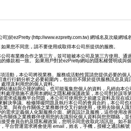
retty (http://www.ezpretty.com.tw) 網
，如果您不同意，請不要使用或取得本公司所提供的服務。
本公司有業務合作之第三方，並可能被本公司及第三方使用。通
條款相一致。 如果用戶對於ezPretty網站的隱私權聲明或
各項活動，本公司將視業務、服務或活動性質請您提供必要的個
公司進行行銷分析之必要範圍內，包括但不限於提供服務訊息及資
、處理及利用您的個人資料。
etty網站連結與介接的網站，也可能蒐集您個人的資料，凡經由
資料處理措施不適用本網站之隱私權保護政策，本公司對於該等
服務功能需求或服務平台問題，本公司可使用您之前建立資料及現在
，來解決爭議、檢修障礙問題及執行本公司的會員合約，本公司
關係企業、與有合作關係之業務夥伴交叉行銷使用，使用去除個人
戶的需求定義個人化製服務介面、網頁設計及服務，這些使用改
與有合作關係之業務夥伴使用您的去識別化個人資料與您您聯絡，
接受會員合約及隱私權政策，您明示同意收取此項訊息。如不願
，平台營運需求將會使用 email，姓名，手機，授權之通訊