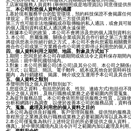
7.店家端服務人員資料 (舉例拍照或是地理資訊) 同意僅提
三、本公司對您個人資料的揭露
1.基於現有服務平台的監管環境，預約科技保證不會揭露任
律規定，而被迫向政府或第三方提供資料。
第三方也可能非法地攔截或存取傳輸的私人通訊，或會員可
的個人識別資料或私人通訊將永遠保密。
2.根據本公司的政策，本公司不會將涉及您的個人識別資料
3. 本公司、所屬集團、關係企業或與其合作行銷之第三方
將提供您表示拒絕行銷之方式，本公司不會向您索取相關費
務合作公司或第三方業務合作公司將立即停止利用您的個人
四、個人資料利用之期間、地區、對象及方式如下
1.期間：您同意於本公司存續期間或依法令之資料保存期間
2.地區：就中華民國領域內。
3.對象：本公司所屬公司(本公司)及其分公司、本公司之關
4.方式：以電話、簡訊、電子郵件、紙本或其他合於當時科
圍內，為行銷建檔、揭露、轉介或交互運用予本公司及其合
五、個人資料之類別
本聲明所指之個人資料類別如下:
1.您提供之資料，包括您的姓名、性別、連絡方式(包括但不
身分之個人資料，及執行職務或業務之必要範圍內所需蒐集
2.為提升服務品質，本公司會依照所提供服務之性質，記錄
分析和網路行為調查，以便於改善本公司的服務品質，資料
六、蒐集、處理及利用您的個人資料之目的
1.本公司為提供良好服務、客戶管理與服務、提供預約服務
章程所定之業務及執行職務或業務之必要範圍內等以及為本
2.本公司僅蒐集為執行上述特定目的所必要提供之個人資料
傳真)，於中華民國境內及法令許可之範圍內加以處理及利用
七、資料安全性