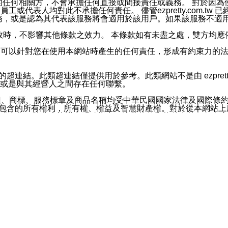
屬於買賣行為的任何相關方，不會承擔任何直接或間接責任或義務。 
人員、員工或代表人均對此不承擔任何責任。 儘管ezpretty.co
薦的服務，或是認為其代表該服務將會適用於該用戶。如果該服務不適用於您，
有一部無效時，不影響其他條款之效力。 本條款如有未盡之處，雙方
的合法年齡。可以針對您在使用本網站時產生的任何責任，形成有約束
官方帳號或認證官方帳號的通知型訊息。
網站的超連結。此類超連結僅提供用於參考。此類網站不是由 ezpret
或是與其經營人之間存在任何聯繫。
鈕、商標、服務標章及商品名稱均受中華民國國家法律及國際條
這些素材中所包含的所有權利，所有權、權益及智慧財產權。對於從本
或出售。除非本協議中明確指出，這些條款和條件中的任何內容
或任何協力廠商的業主權益中規定的任何權利的推斷結果。 如有任何人
其分公司、所屬機構、管理人員、代理人及其他合作夥伴和員工遭受的
構、管理人員、代理人及其他合作夥伴和員工不受損失。
依賴本網站上所提供的資訊、產品、服務或素材或通過使用本網
etty.com.tw提供電信及網路服務的提供商不會因您使用或不能使
etty.com.tw 不聲明、保證或承諾本網站或支持該網站的
影響本網站任何部分正常運行，且超出ezpretty.com.t
com.tw 不承擔任何責任。 在適用法律許可的最大範圍內，所
諾，其中包括但不僅限於其精確性、完整性或適銷性、品質或適用於特
些條款或是這些條款相關的權利。這些條款中使用的標題僅為了
款之內容及本網站上內容而不另行通知，同時，不對您、其他任何用戶