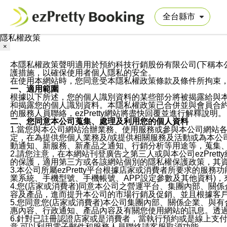
隱私權政策
×
本隱私權政策聲明適用於預約科技行銷股份有限公司(下稱本公司)於ezP
護措施，以確保使用者個人隱私的安全。
在使用本網站時，您同意受本隱私權政策條款及條件所拘束
一、適用範圍
根據以下所述，您的個人識別資料的某些部分將被揭露給與
和揭露您的個人識別資料。本隱私權政策已合併並與會員合約的
的服務人員聯絡，ezPretty網站將盡快回覆並進行解釋說明。
二、您同意本公司蒐集、處理及利用您的個人資料
1.當您與本公司網站洽辦業務、使用服務或參與本公司網站
定，在為提供您個人業務及/或提供相關服務及活動或為本
動通知、新服務、新產品之通知、行銷分析等用途等，蒐集
2.請您注意，在本網站刊登廣告之第三人或與本公司ezPr
的保護，適用第三方或各該網站個別的隱私權保護政策，其
3.本公司所屬ezPretty平台根據店家或消費者所要求的
業系統、手機型號、手機帳號、APP設定參數及其他資料)
4.您(店家或消費者)同意本公司之營運平台、集團內部、
容及產品，進而提升本公司的市場行銷及促銷、並且根據客
5.您同意您(店家或消費者)本公司集團內部、關係企業、
惠內容、行政通知、產品內容及有關您使用網站的訊息。透過
6.針對已註冊認證店家或是消費者，當執行預約或是線上支付
意,可以利用電子郵件和服務人員聯絡請客服取消功能。