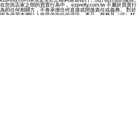
料於行銷活動資訊、商品訊息或新服務等相關行銷，且於
在您與店家之間的買賣行為中， ezpretty.com.tw 不屬於買賣行
首次行銷時，將提供您表示拒絕行銷之方式，本公司不會
為的任何相關方，不會承擔任何直接或間接責任或義務。 對於
向您索取相關費用。如您拒絕接受行銷服務或嗣後欲拒絕
因為使用本網站上所提供的任何資訊、產品、服務及（或）材
時，均可隨時通知本公司，本公司、所屬集團、關係企業
料，而產生或導致的任何損失或損害，ezpretty.com.tw 及其管
或與其合作行銷之第三方業務合作公司或第三方業務合作
理人員、員工或代表人均對此不承擔任何責任。 儘管
公司將立即停止利用您的個人資料行銷。
ezpretty.com.tw 已經盡了適當努力確保本網站上所列的服務符
四、個人資料利用之期間、地區、對象及方式如下
合合理的標準，仍不得將本網站內所列出的任何服務視為
1.期間：您同意於本公司存續期間或依法令之資料保存期
ezpretty.com.tw 推薦的服務，或是認為其代表該服務將會適用
間內，以及您的個人資料蒐集之目的消失或期限屆滿時，
於該用戶。如果該服務不適用於您，ezpretty.com.tw 將對此不
本公司得繼續保存、處理或利用您的個人資料。
承擔任何責任。
2.地區：就中華民國領域內。
網站使用者的守法義務及承諾
3.對象：本公司所屬公司(本公司)及其分公司、本公司之關
本條款構成您與 ezPretty 間之有效契約。 本條款中如有一部無
係企業、其他與本公司有業務往來或合作之機構。
效時，不影響其他條款之效力。 本條款如有未盡之處，雙方均
4.方式：以電話、簡訊、電子郵件、紙本或其他合於當時
應依誠實信用、平等互惠原則，共商解決之道。
科技之適當方式作個人資料之利用，(包括任何依法得利用
年齡和責任
之方式，但不限於使用於本網站或與外部合作之行銷)並於
你向 ezpretty.com.tw您確認您已經達到使用本網站的合法年
法令容許之範圍內，為行銷建檔、揭露、轉介或交互運用
齡。可以針對您在使用本網站時產生的任何責任，形成有約束力
予本公司及其合作對象。
的法律責任。您理解使用本網站時及他人使用您的登錄資訊使用
五、個人資料之類別
本網站時所產生的交易責任。
本聲明所指之個人資料類別如下:
網站連結
1.您提供之資料，包括您的姓名、性別、連絡方式(包括但
本網站可能包含有通往ezpretty.com.tw以外的其他方所運營網站
不限於電話、E-MAIL及地址等)、服務單位、職稱、為完
的超連結。此類超連結僅提供用於參考。此類網站不是由
成收款或付款所需之資料、IＰ位址、及其他得以直接或間
ezpretty.com.tw 控制，我們對其內容不承擔任何責任。在本網
接識別使用者身分之個人資料，及執行職務或業務之必要
站上加入通往此類網站的超連結，並非暗示我們贊同此類網站上
範圍內所需蒐集、處理及利用的個人資料。
的材料或是與其經營人之間存在任何聯繫。
2.為提升服務品質，本公司會依照所提供服務之性質，記
智慧財產權聲明
錄使用者的IP位址、以及在本公司內的瀏覽活動(例如，使
本網站上的所有資訊、內容、圖片、文字、聲音、圖像22、按
用者所使用的軟硬體、所點選的網頁)等資料，但是這些資
鈕、商標、服務標章及商品名稱均受中華民國國家法律及國際條