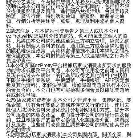
關法令之規定，在為提供您個人業務及/或提供相關服務及
活動或為本公司進行行銷分析之必要範圍內，包括但不限
於提供服務訊息及資訊、進行贈品兌換活動、會員登錄及
驗證、廣告行銷、特別活動通知、新服務、新產品之通
知、行銷分析等用途等，蒐集、處理及利用您的個人資
料。
2.請您注意，在本網站刊登廣告之第三人或與本公司
ezPretty網站連結與介接的網站，也可能蒐集您個人的資
料，凡經由本公司網站連結至第三方獨立管理、經營之網
站，其有關個人資料的保護，適用第三方或各該網站個別
的隱私權保護政策，其資料處理措施不適用本網站之隱私
權保護政策，本公司對於該等第三人或連結網站之行為不
負連帶責任。
3.本公司所屬ezPretty平台根據店家或消費者所要求的服務
功能需求或服務平台問題，本公司可使用您之前建立資料
及現在或過去在網站上的行為所取得之其他資料 (包括但
不限於手機作業系統、手機型號、手機帳號、APP設定參
數及其他資料)，來解決爭議、檢修障礙問題及執行本公司
的會員合約，本公司也有可能檢視多個會員以確認問題所
在或解決爭議。
4.您(店家或消費者)同意本公司之營運平台、集團內部、關
係企業、與有合作關係之業務夥伴交叉行銷使用，使用去
除個人識別化資料來強化統計分析網站利用方式、提升本
公司服務的內容及產品，進而提升本公司的市場行銷及促
銷、並且根據客戶的需求定義個人化製服務介面、網頁設
計及服務，這些使用改善並且調整本公司的網站使其更符
合您的需求。
5.您同意您(店家或消費者)本公司集團內部、關係企業、與