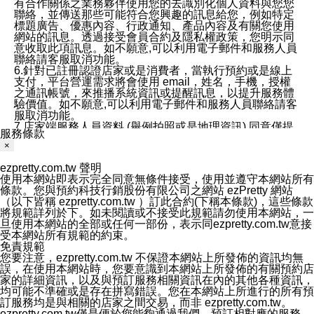
有合作關係之業務夥伴使用您的去識別化個人資料與您您
聯絡，並傳送那些可能符合您興趣的訊息給您，例如特定
標題廣告、優惠內容、行政通知、產品內容及有關您使用
網站的訊息。透過接受會員合約及隱私權政策，您明示同
意收取此項訊息。如不願意,可以利用電子郵件和服務人員
聯絡請客服取消功能。
6.針對已註冊認證店家或是消費者，當執行預約或是線上
支付，平台營運需求將會使用 email，姓名，手機，授權
之通訊帳號，來推播系統資訊或提醒訊息，以提升服務體
驗價值。如不願意,可以利用電子郵件和服務人員聯絡請客
服取消功能。
7.店家端服務人員資料 (舉例拍照或是地理資訊) 同意僅提
服務條款
供所屬店家管理人員可以使用消費者的作品集資料和員工
×
打卡個人圖像行為。本公司及ezPretty平台不會做任何使
用。
ezpretty.com.tw 聲明
三、本公司對您個人資料的揭露
使用本網站即表示完全同意無條件接受，使用並遵守本網站所有
1.基於現有服務平台的監管環境，預約科技保證不會揭露
條款。您與預約科技行銷股份有限公司之網站 ezPretty 網站
任何店家的營運資訊，且預約科技和店家均不能洩露消費
（以下皆稱 ezpretty.com.tw ）訂此合約(下稱本條款)，這些條款
者的個人資料。然而，在某些情況下，本公司可能會因受
將規範詳列於下。如未閱讀或不接受此規範請勿使用本網站，一
政府要求或法律規定，而被迫向政府或第三方提供資料。
旦使用本網站的全部或任何一部份，表示同ezpretty.com.tw意接
第三方也可能非法地攔截或存取傳輸的私人通訊，或會員
受本網站所有規範的約束。
可能濫用或誤用從本公司網站獲得的您的資料。因此，儘
免責規範
管本公司使用企業標準的保護措施來保護您的隱私，本公
您要注意，ezpretty.com.tw 不保證本網站上所發佈的資訊均無
司並未承諾您的個人識別資料或私人通訊將永遠保密。
誤，在使用本網站時，您要意識到本網站上所發佈的有關預約店
2.根據本公司的政策，本公司不會將涉及您的個人識別資
家的詳細資訊，以及與預訂服務相關資訊在內的其他各種資訊，
料出租或出售給第三方。
均可能不準確或是存在拼寫錯誤。您在本網站上所進行的所有預
3. 本公司、所屬集團、關係企業或與其合作行銷之第三方
訂服務均是與相關的店家之間交易，而非 ezpretty.com.tw。
業務合作公司會在您同意之情形下，始得利用您的個人資
ezpretty.com.tw僅是便於您能夠通過我們，預訂相對應的服務。