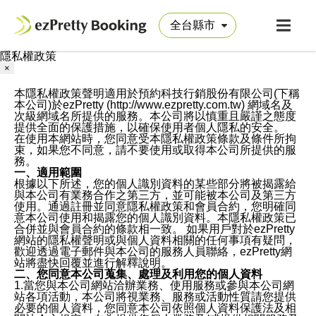
隱私權政策
×
本隱私權政策聲明適用於預約科技行銷股份有限公司(下稱
本公司)於ezPretty (http://www.ezpretty.com.tw) 網域名及
次級網域名所提供的服務。本公司將以慎重且嚴謹之態度
提供全面的保護措施，以確保使用者個人隱私的安全。
在使用本網站時，您同意受本隱私權政策條款及條件所拘
束，如果您不同意，請不要使用或取得本公司所提供的服
務。
一、適用範圍
根據以下所述，您的個人識別資料的某些部分將被揭露給
與本公司有業務合作之第三方，並可能被本公司及第三方
使用。通過註冊並同意隱私權政策和會員合約，您明確同
意本公司使用和揭露您的個人識別資料。本隱私權政策已
合併並與會員合約的條款相一致。 如果用戶對於ezPretty
網站的隱私權聲明或與個人資料相關的任何事項有疑問，
歡迎透過電子郵件與本公司的服務人員聯絡，ezPretty網
站將盡快回覆並進行解釋說明。
二、您同意本公司蒐集、處理及利用您的個人資料
1.當您與本公司網站洽辦業務、使用服務或參與本公司網
站各項活動，本公司將視業務、服務或活動性質請您提供
必要的個人資料，您同意本公司依照個人資料保護法及相