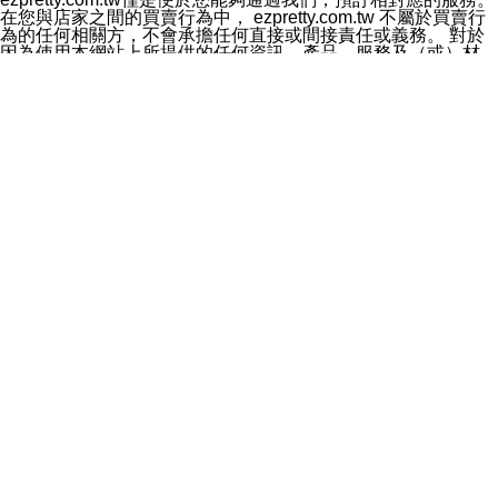
料於行銷活動資訊、商品訊息或新服務等相關行銷，且於
在您與店家之間的買賣行為中， ezpretty.com.tw 不屬於買賣行
首次行銷時，將提供您表示拒絕行銷之方式，本公司不會
為的任何相關方，不會承擔任何直接或間接責任或義務。 對於
向您索取相關費用。如您拒絕接受行銷服務或嗣後欲拒絕
因為使用本網站上所提供的任何資訊、產品、服務及（或）材
時，均可隨時通知本公司，本公司、所屬集團、關係企業
料，而產生或導致的任何損失或損害，ezpretty.com.tw 及其管
或與其合作行銷之第三方業務合作公司或第三方業務合作
理人員、員工或代表人均對此不承擔任何責任。 儘管
公司將立即停止利用您的個人資料行銷。
ezpretty.com.tw 已經盡了適當努力確保本網站上所列的服務符
四、個人資料利用之期間、地區、對象及方式如下
合合理的標準，仍不得將本網站內所列出的任何服務視為
1.期間：您同意於本公司存續期間或依法令之資料保存期
ezpretty.com.tw 推薦的服務，或是認為其代表該服務將會適用
間內，以及您的個人資料蒐集之目的消失或期限屆滿時，
於該用戶。如果該服務不適用於您，ezpretty.com.tw 將對此不
本公司得繼續保存、處理或利用您的個人資料。
承擔任何責任。
2.地區：就中華民國領域內。
網站使用者的守法義務及承諾
3.對象：本公司所屬公司(本公司)及其分公司、本公司之關
本條款構成您與 ezPretty 間之有效契約。 本條款中如有一部無
係企業、其他與本公司有業務往來或合作之機構。
效時，不影響其他條款之效力。 本條款如有未盡之處，雙方均
4.方式：以電話、簡訊、電子郵件、紙本或其他合於當時
應依誠實信用、平等互惠原則，共商解決之道。
科技之適當方式作個人資料之利用，(包括任何依法得利用
年齡和責任
之方式，但不限於使用於本網站或與外部合作之行銷)並於
你向 ezpretty.com.tw您確認您已經達到使用本網站的合法年
法令容許之範圍內，為行銷建檔、揭露、轉介或交互運用
齡。可以針對您在使用本網站時產生的任何責任，形成有約束力
予本公司及其合作對象。
的法律責任。您理解使用本網站時及他人使用您的登錄資訊使用
五、個人資料之類別
本網站時所產生的交易責任。
本聲明所指之個人資料類別如下:
網站連結
1.您提供之資料，包括您的姓名、性別、連絡方式(包括但
本網站可能包含有通往ezpretty.com.tw以外的其他方所運營網站
不限於電話、E-MAIL及地址等)、服務單位、職稱、為完
的超連結。此類超連結僅提供用於參考。此類網站不是由
成收款或付款所需之資料、IＰ位址、及其他得以直接或間
ezpretty.com.tw 控制，我們對其內容不承擔任何責任。在本網
接識別使用者身分之個人資料，及執行職務或業務之必要
站上加入通往此類網站的超連結，並非暗示我們贊同此類網站上
範圍內所需蒐集、處理及利用的個人資料。
的材料或是與其經營人之間存在任何聯繫。
2.為提升服務品質，本公司會依照所提供服務之性質，記
智慧財產權聲明
錄使用者的IP位址、以及在本公司內的瀏覽活動(例如，使
本網站上的所有資訊、內容、圖片、文字、聲音、圖像22、按
用者所使用的軟硬體、所點選的網頁)等資料，但是這些資
鈕、商標、服務標章及商品名稱均受中華民國國家法律及國際條