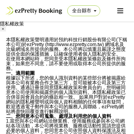
隱私權政策
×
本隱私權政策聲明適用於預約科技行銷股份有限公司(下稱
本公司)於ezPretty (http://www.ezpretty.com.tw) 網域名及
次級網域名所提供的服務。本公司將以慎重且嚴謹之態度
提供全面的保護措施，以確保使用者個人隱私的安全。
在使用本網站時，您同意受本隱私權政策條款及條件所拘
束，如果您不同意，請不要使用或取得本公司所提供的服
務。
一、適用範圍
根據以下所述，您的個人識別資料的某些部分將被揭露給
與本公司有業務合作之第三方，並可能被本公司及第三方
使用。通過註冊並同意隱私權政策和會員合約，您明確同
意本公司使用和揭露您的個人識別資料。本隱私權政策已
合併並與會員合約的條款相一致。 如果用戶對於ezPretty
網站的隱私權聲明或與個人資料相關的任何事項有疑問，
歡迎透過電子郵件與本公司的服務人員聯絡，ezPretty網
站將盡快回覆並進行解釋說明。
二、您同意本公司蒐集、處理及利用您的個人資料
1.當您與本公司網站洽辦業務、使用服務或參與本公司網
站各項活動，本公司將視業務、服務或活動性質請您提供
必要的個人資料，您同意本公司依照個人資料保護法及相