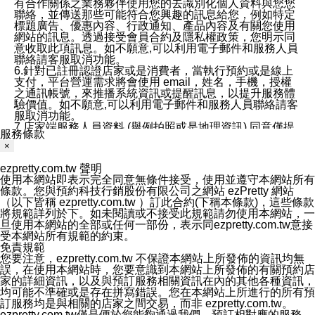
有合作關係之業務夥伴使用您的去識別化個人資料與您您
聯絡，並傳送那些可能符合您興趣的訊息給您，例如特定
標題廣告、優惠內容、行政通知、產品內容及有關您使用
網站的訊息。透過接受會員合約及隱私權政策，您明示同
意收取此項訊息。如不願意,可以利用電子郵件和服務人員
聯絡請客服取消功能。
6.針對已註冊認證店家或是消費者，當執行預約或是線上
支付，平台營運需求將會使用 email，姓名，手機，授權
之通訊帳號，來推播系統資訊或提醒訊息，以提升服務體
驗價值。如不願意,可以利用電子郵件和服務人員聯絡請客
服取消功能。
7.店家端服務人員資料 (舉例拍照或是地理資訊) 同意僅提
服務條款
供所屬店家管理人員可以使用消費者的作品集資料和員工
×
打卡個人圖像行為。本公司及ezPretty平台不會做任何使
用。
ezpretty.com.tw 聲明
三、本公司對您個人資料的揭露
使用本網站即表示完全同意無條件接受，使用並遵守本網站所有
1.基於現有服務平台的監管環境，預約科技保證不會揭露
條款。您與預約科技行銷股份有限公司之網站 ezPretty 網站
任何店家的營運資訊，且預約科技和店家均不能洩露消費
（以下皆稱 ezpretty.com.tw ）訂此合約(下稱本條款)，這些條款
者的個人資料。然而，在某些情況下，本公司可能會因受
將規範詳列於下。如未閱讀或不接受此規範請勿使用本網站，一
政府要求或法律規定，而被迫向政府或第三方提供資料。
旦使用本網站的全部或任何一部份，表示同ezpretty.com.tw意接
第三方也可能非法地攔截或存取傳輸的私人通訊，或會員
受本網站所有規範的約束。
可能濫用或誤用從本公司網站獲得的您的資料。因此，儘
免責規範
管本公司使用企業標準的保護措施來保護您的隱私，本公
您要注意，ezpretty.com.tw 不保證本網站上所發佈的資訊均無
司並未承諾您的個人識別資料或私人通訊將永遠保密。
誤，在使用本網站時，您要意識到本網站上所發佈的有關預約店
2.根據本公司的政策，本公司不會將涉及您的個人識別資
家的詳細資訊，以及與預訂服務相關資訊在內的其他各種資訊，
料出租或出售給第三方。
均可能不準確或是存在拼寫錯誤。您在本網站上所進行的所有預
3. 本公司、所屬集團、關係企業或與其合作行銷之第三方
訂服務均是與相關的店家之間交易，而非 ezpretty.com.tw。
業務合作公司會在您同意之情形下，始得利用您的個人資
ezpretty.com.tw僅是便於您能夠通過我們，預訂相對應的服務。