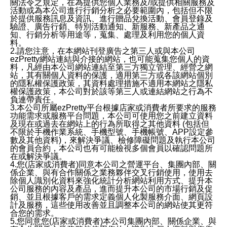
關法令之規定，在為提供您個人業務及/或提供相關服務及
活動或為本公司進行行銷分析之必要範圍內，包括但不限
於提供服務訊息及資訊、進行贈品兌換活動、會員登錄及
驗證、廣告行銷、特別活動通知、新服務、新產品之通
知、行銷分析等用途等，蒐集、處理及利用您的個人資
料。
2.請您注意，在本網站刊登廣告之第三人或與本公司
ezPretty網站連結與介接的網站，也可能蒐集您個人的資
料，凡經由本公司網站連結至第三方獨立管理、經營之網
站，其有關個人資料的保護，適用第三方或各該網站個別
的隱私權保護政策，其資料處理措施不適用本網站之隱私
權保護政策，本公司對於該等第三人或連結網站之行為不
負連帶責任。
3.本公司所屬ezPretty平台根據店家或消費者所要求的服務
功能需求或服務平台問題，本公司可使用您之前建立資料
及現在或過去在網站上的行為所取得之其他資料 (包括但
不限於手機作業系統、手機型號、手機帳號、APP設定參
數及其他資料)，來解決爭議、檢修障礙問題及執行本公司
的會員合約，本公司也有可能檢視多個會員以確認問題所
在或解決爭議。
4.您(店家或消費者)同意本公司之營運平台、集團內部、關
係企業、與有合作關係之業務夥伴交叉行銷使用，使用去
除個人識別化資料來強化統計分析網站利用方式、提升本
公司服務的內容及產品，進而提升本公司的市場行銷及促
銷、並且根據客戶的需求定義個人化製服務介面、網頁設
計及服務，這些使用改善並且調整本公司的網站使其更符
合您的需求。
5.您同意您(店家或消費者)本公司集團內部、關係企業、與