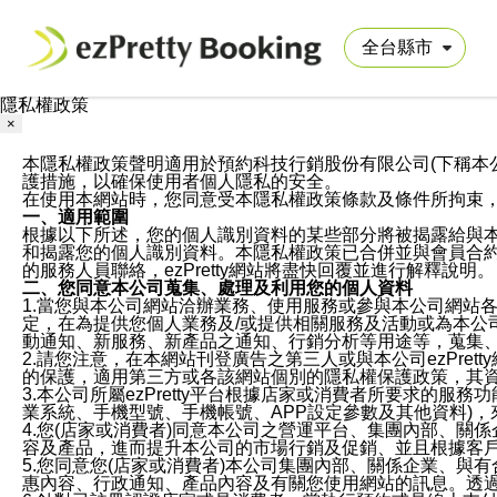
隱私權政策
×
本隱私權政策聲明適用於預約科技行銷股份有限公司(下稱本公司)於ezP
護措施，以確保使用者個人隱私的安全。
在使用本網站時，您同意受本隱私權政策條款及條件所拘束
一、適用範圍
根據以下所述，您的個人識別資料的某些部分將被揭露給與
和揭露您的個人識別資料。本隱私權政策已合併並與會員合約的
的服務人員聯絡，ezPretty網站將盡快回覆並進行解釋說明。
二、您同意本公司蒐集、處理及利用您的個人資料
1.當您與本公司網站洽辦業務、使用服務或參與本公司網站
定，在為提供您個人業務及/或提供相關服務及活動或為本
動通知、新服務、新產品之通知、行銷分析等用途等，蒐集
2.請您注意，在本網站刊登廣告之第三人或與本公司ezPr
的保護，適用第三方或各該網站個別的隱私權保護政策，其
3.本公司所屬ezPretty平台根據店家或消費者所要求的
業系統、手機型號、手機帳號、APP設定參數及其他資料)
4.您(店家或消費者)同意本公司之營運平台、集團內部、
容及產品，進而提升本公司的市場行銷及促銷、並且根據客
5.您同意您(店家或消費者)本公司集團內部、關係企業、
惠內容、行政通知、產品內容及有關您使用網站的訊息。透過