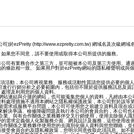
retty (http://www.ezpretty.com.tw) 網
，如果您不同意，請不要使用或取得本公司所提供的服務。
本公司有業務合作之第三方，並可能被本公司及第三方使用。通
條款相一致。 如果用戶對於ezPretty網站的隱私權聲明或
各項活動，本公司將視業務、服務或活動性質請您提供必要的個
公司進行行銷分析之必要範圍內，包括但不限於提供服務訊息及資
、處理及利用您的個人資料。
etty網站連結與介接的網站，也可能蒐集您個人的資料，凡經由
資料處理措施不適用本網站之隱私權保護政策，本公司對於該等
服務功能需求或服務平台問題，本公司可使用您之前建立資料及現在
，來解決爭議、檢修障礙問題及執行本公司的會員合約，本公司
關係企業、與有合作關係之業務夥伴交叉行銷使用，使用去除個人
戶的需求定義個人化製服務介面、網頁設計及服務，這些使用改
與有合作關係之業務夥伴使用您的去識別化個人資料與您您聯絡，
接受會員合約及隱私權政策，您明示同意收取此項訊息。如不願