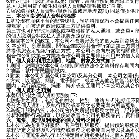
6.針對已註冊認證店家或是消費者，當執行預約或是線上支付
意,可以利用電子郵件和服務人員聯絡請客服取消功能。
7.店家端服務人員資料 (舉例拍照或是地理資訊) 同意僅提
三、本公司對您個人資料的揭露
1.基於現有服務平台的監管環境，預約科技保證不會揭露任
律規定，而被迫向政府或第三方提供資料。
第三方也可能非法地攔截或存取傳輸的私人通訊，或會員可
的個人識別資料或私人通訊將永遠保密。
2.根據本公司的政策，本公司不會將涉及您的個人識別資料
3. 本公司、所屬集團、關係企業或與其合作行銷之第三方
將提供您表示拒絕行銷之方式，本公司不會向您索取相關費
務合作公司或第三方業務合作公司將立即停止利用您的個人
四、個人資料利用之期間、地區、對象及方式如下
1.期間：您同意於本公司存續期間或依法令之資料保存期間
2.地區：就中華民國領域內。
3.對象：本公司所屬公司(本公司)及其分公司、本公司之關
4.方式：以電話、簡訊、電子郵件、紙本或其他合於當時科
圍內，為行銷建檔、揭露、轉介或交互運用予本公司及其合
五、個人資料之類別
本聲明所指之個人資料類別如下:
1.您提供之資料，包括您的姓名、性別、連絡方式(包括但不
身分之個人資料，及執行職務或業務之必要範圍內所需蒐集
2.為提升服務品質，本公司會依照所提供服務之性質，記錄
分析和網路行為調查，以便於改善本公司的服務品質，資料
六、蒐集、處理及利用您的個人資料之目的
1.本公司為提供良好服務、客戶管理與服務、提供預約服務
章程所定之業務及執行職務或業務之必要範圍內等以及為本
2.本公司僅蒐集為執行上述特定目的所必要提供之個人資料