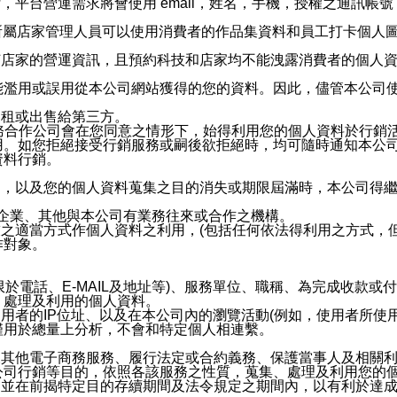
，平台營運需求將會使用 email，姓名，手機，授權之通訊
供所屬店家管理人員可以使用消費者的作品集資料和員工打卡個人圖像
何店家的營運資訊，且預約科技和店家均不能洩露消費者的個人
能濫用或誤用從本公司網站獲得的您的資料。因此，儘管本公司
出租或出售給第三方。
業務合作公司會在您同意之情形下，始得利用您的個人資料於行銷
用。如您拒絕接受行銷服務或嗣後欲拒絕時，均可隨時通知本公
資料行銷。
內，以及您的個人資料蒐集之目的消失或期限屆滿時，本公司得
係企業、其他與本公司有業務往來或合作之機構。
技之適當方式作個人資料之利用，(包括任何依法得利用之方式，
作對象。
限於電話、E-MAIL及地址等)、服務單位、職稱、為完成收款
、處理及利用的個人資料。
使用者的IP位址、以及在本公司內的瀏覽活動(例如，使用者所使
僅用於總量上分析，不會和特定個人相連繫。
及其他電子商務服務、履行法定或合約義務、保護當事人及相關
公司行銷等目的，依照各該服務之性質，蒐集、處理及利用您的
，並在前揭特定目的存續期間及法令規定之期間內，以有利於達成