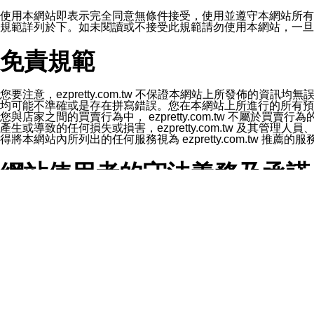
1.LINE 帳號設定的電話號碼與本公司/本服務所傳來的電話
2.該 LINE 帳號已在 LINE APP 設定中，同意接收通知型訊
使用本網站即表示完全同意無條件接受，使用並遵守本網站所有條款。您與
3.LINE 帳號未封鎖傳送訊息之 LINE 官方帳號。
規範詳列於下。如未閱讀或不接受此規範請勿使用本網站，一旦使用本
欲變更通知型訊息的設定，操作如下：
1.點選「主頁」＞「設定」
免責規範
2.點選「隱私設定」
3.點選「提供使用資料」
4.點選「LINE通知型訊息」
5.開關「接收LINE通知型訊息」
您要注意，ezpretty.com.tw 不保證本網站上所發佈
❗️關閉「接收通知型訊息」後，將不會接收到來自任何企業
均可能不準確或是存在拼寫錯誤。您在本網站上所進行的所有預訂服務均是與
您與店家之間的買賣行為中， ezpretty.com.tw 不
產生或導致的任何損失或損害，ezpretty.com.tw 及其管理
得將本網站內所列出的任何服務視為 ezpretty.com.tw 推
網站使用者的守法義務及承諾
本條款構成您與 ezPretty 間之有效契約。 本條款中如
年齡和責任
你向 ezpretty.com.tw您確認您已經達到使用本網站
網站時所產生的交易責任。