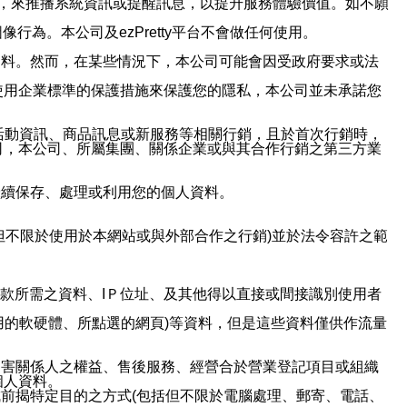
帳號，來推播系統資訊或提醒訊息，以提升服務體驗價值。如不願
行為。本公司及ezPretty平台不會做任何使用。
資料。然而，在某些情況下，本公司可能會因受政府要求或法
使用企業標準的保護措施來保護您的隱私，本公司並未承諾您
活動資訊、商品訊息或新服務等相關行銷，且於首次行銷時，
司，本公司、所屬集團、關係企業或與其合作行銷之第三方業
繼續保存、處理或利用您的個人資料。
但不限於使用於本網站或與外部合作之行銷)並於法令容許之範
或付款所需之資料、IＰ位址、及其他得以直接或間接識別使用者
用的軟硬體、所點選的網頁)等資料，但是這些資料僅供作流量
利害關係人之權益、售後服務、經營合於營業登記項目或組織
個人資料。
前揭特定目的之方式(包括但不限於電腦處理、郵寄、電話、