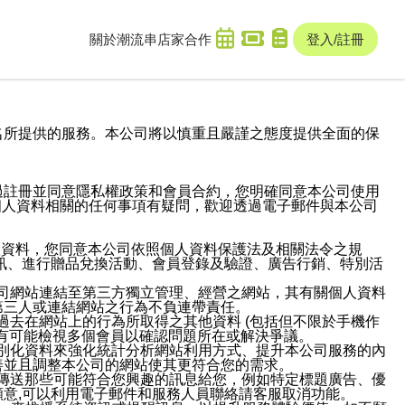
關於潮流串
店家合作
登入/註冊
域名及次級網域名所提供的服務。本公司將以慎重且嚴謹之態度提供全面的保
過註冊並同意隱私權政策和會員合約，您明確同意本公司使用
與個人資料相關的任何事項有疑問，歡迎透過電子郵件與本公司
人資料，您同意本公司依照個人資料保護法及相關法令之規
訊、進行贈品兌換活動、會員登錄及驗證、廣告行銷、特別活
本公司網站連結至第三方獨立管理、經營之網站，其有關個人資料
第三人或連結網站之行為不負連帶責任。
或過去在網站上的行為所取得之其他資料 (包括但不限於手機作
也有可能檢視多個會員以確認問題所在或解決爭議。
識別化資料來強化統計分析網站利用方式、提升本公司服務的內
善並且調整本公司的網站使其更符合您的需求。
並傳送那些可能符合您興趣的訊息給您，例如特定標題廣告、優
意,可以利用電子郵件和服務人員聯絡請客服取消功能。