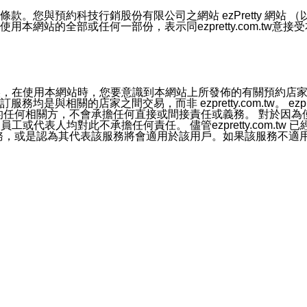
號碼比對相符。
息。
預約科技行銷股份有限公司之網站 ezPretty 網站 （以下皆稱 
網站的全部或任何一部份，表示同ezpretty.com.tw意
的資訊均無誤，在使用本網站時，您要意識到本網站上所發佈的有關預
官方帳號或認證官方帳號的通知型訊息。
相關的店家之間交易，而非 ezpretty.com.tw。 ezpr
屬於買賣行為的任何相關方，不會承擔任何直接或間接責任或義務。 
人員、員工或代表人均對此不承擔任何責任。 儘管ezpretty.co
薦的服務，或是認為其代表該服務將會適用於該用戶。如果該服務不適用於您，
有一部無效時，不影響其他條款之效力。 本條款如有未盡之處，雙方
的合法年齡。可以針對您在使用本網站時產生的任何責任，形成有約束