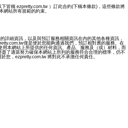
ezpretty.com.tw ）訂此合約(下稱本條款)，這些條款將
接受本網站所有規範的約束。
約店家的詳細資訊，以及與預訂服務相關資訊在內的其他各種資訊，
etty.com.tw僅是便於您能夠通過我們，預訂相對應的服務。在
對於因為使用本網站上所提供的任何資訊、產品、服務及（或）材料，而
m.tw 已經盡了適當努力確保本網站上所列的服務符合合理的標準，仍不
ezpretty.com.tw 將對此不承擔任何責任。
均應依誠實信用、平等互惠原則，共商解決之道。
力的法律責任。您理解使用本網站時及他人使用您的登錄資訊使用本