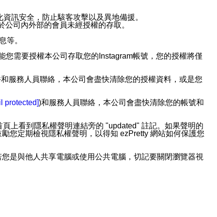
強化資訊安全，防止駭客攻擊以及異地備援。
免於公司內外部的會員未經授權的存取。
訊息等。
用此功能您需要授權本公司存取您的Instagram帳號，您的授權將僅
透過電子郵件和服務人員聯絡，本公司會盡快清除您的授權資料，或是您
。
l protected]
)和服務人員聯絡，本公司會盡快清除您的帳號和
上看到隱私權聲明連結旁的 "updated" 註記。如果聲明的
期檢視隱私權聲明，以得知 ezPretty 網站如何保護您
若您是與他人共享電腦或使用公共電腦，切記要關閉瀏覽器視
依照該資料或電子郵件所指示之方法、說明或功能連結，隨時
者，將可收到通知型訊息。