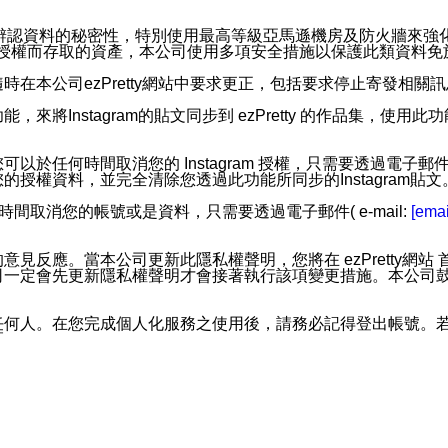
。
您個人辨認資料的秘密性，特別使用最高等級亞馬遜機房及防火牆來
失及未經授權而存取的資產，本公司使用多項安全措施以保護此類資料
在本公司ezPretty網站中要求更正，包括要求停止寄發相關
步功能，來將Instagram的貼文同步到 ezPretty 的作品集，使
步功能，您可以於任何時間取消您的 Instagram 授權，只需要
授權資料，並完全清除您透過此功能所同步的Instagram貼文
時間取消您的帳號或是資料，只需要透過電子郵件( e-mail:
[emai
應。當本公司更新此隱私權聲明，您將在 ezPretty網站 首頁
定會先更新隱私權聲明才會接著執行該項變更措施。本公司鼓勵您定
任何人。在您完成個人化服務之使用後，請務必記得登出帳號。
區。
並傳送或宣傳本網站各項服務之資料或電子郵件供您參考。您能
入本公司/本服務好友，您仍可接收到通知型訊息。
限，以廣告或其他目的的訊息皆不會被傳送。滿足以下三個條件