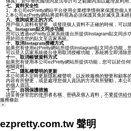
傳真)，於中華民國境內及法令許可之範圍內加以處理及利用
七、資料安全性
1、本公司ezPretty網站平台使用企業標準慣例來保護
2.本公司ezPretty網站將資料視為必須保護其免於滅
八、查詢或更正的方式
用戶個人資料有變更、或發現個人資料不正確的時候，可以隨時
九、Instagram貼文同步功能
您可以透過ezPretty店家系統後台所提供Instagram貼文同
用於同步您的貼文至店家系統。
十、取消Instagram授權方式
如果您有使用ezPretty網站所提供Instagram貼文同
可以登入店家系統後台使用取消授權功能，系統將立即清除您的
十一、取消帳號資料方式
如果您有使用本公司ezPretty網站所提供功能，您可以於任何
相關資料。
十二、隱私權聲明的更新
本公司將不定時更新隱私權聲明，以反映服務的變更和顧客的意見反
內容有所變更，或是處理您個人資訊的方式有所變動，本公司一
的個人資訊。
十三、自我保護措施
請妥善保管您的使用者名稱、密碼及個人資料，不要提供給
窗，以防止他人讀取您的個人資料、信件或進入所機關管理
服務條款
十四、傳送宣傳本站資訊或電子郵件之政策
×
您同意本公司網站，透過您所提供的郵件地址與您取得聯絡
停止接收這些資料或電子郵件。
十五、訊息通知
ezpretty.com.tw 聲明
本公司/本服務將以通知型訊息傳送重要訊息給您。即使未加
本公司/本服務傳送之通知型訊息以對您有效且重要的訊息為