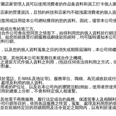
供所屬店家管理人員可以使用消費者的作品集資料和員工打卡個人圖像
何店家的營運資訊，且預約科技和店家均不能洩露消費者的個人
能濫用或誤用從本公司網站獲得的您的資料。因此，儘管本公司
出租或出售給第三方。
業務合作公司會在您同意之情形下，始得利用您的個人資料於行銷
用。如您拒絕接受行銷服務或嗣後欲拒絕時，均可隨時通知本公
資料行銷。
內，以及您的個人資料蒐集之目的消失或期限屆滿時，本公司得
係企業、其他與本公司有業務往來或合作之機構。
技之適當方式作個人資料之利用，(包括任何依法得利用之方式，
作對象。
限於電話、E-MAIL及地址等)、服務單位、職稱、為完成收款
、處理及利用的個人資料。
使用者的IP位址、以及在本公司內的瀏覽活動(例如，使用者所使
僅用於總量上分析，不會和特定個人相連繫。
及其他電子商務服務、履行法定或合約義務、保護當事人及相關
公司行銷等目的，依照各該服務之性質，蒐集、處理及利用您的
，並在前揭特定目的存續期間及法令規定之期間內，以有利於達成
。