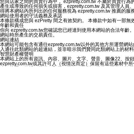
您與店家之間的買賣行為中， ezpretty.com.tw 不
3.LINE 帳號未封鎖傳送訊息之 LINE 官方帳號。
產生或導致的任何損失或損害，ezpretty.com.tw 及其管理
欲變更通知型訊息的設定，操作如下：
得將本網站內所列出的任何服務視為 ezpretty.com.tw 推
1.點選「主頁」＞「設定」
網站使用者的守法義務及承諾
2.點選「隱私設定」
本條款構成您與 ezPretty 間之有效契約。 本條款中如
3.點選「提供使用資料」
年齡和責任
4.點選「LINE通知型訊息」
你向 ezpretty.com.tw您確認您已經達到使用本網站
5.開關「接收LINE通知型訊息」
網站時所產生的交易責任。
❗️關閉「接收通知型訊息」後，將不會接收到來自任何企業
網站連結
本網站可能包含有通往ezpretty.com.tw以外的其他方所運營
入通往此類網站的超連結，並非暗示我們贊同此類網站上的材料
智慧財產權聲明
本網站上的所有資訊、內容、圖片、文字、聲音、圖像22、按
ezpretty.com.tw或其許可人（視情況而定）保留有
改、拷貝、傳播、發送、顯示、執行、複製、發佈、模仿、轉發
法或其他智慧財產權或 ezpretty.com.tw、其許可人
賠償
您同意因您使用本網站，而導致 ezpretty.com.tw、
您承擔賠償並保證 ezpretty.com.tw、其分公司、所屬機
免責聲明
您對本網站的所有使用均由您自擔風險。 因下載使用、參考或
己承擔全部責任。您同意 ezpretty.com.tw 及向ezpr
全部的索賠權利，無論是基於合約、侵權行為或其他依據。 ezpr
那些可損害或影響本網站管理、安全性、公正性和完整性，或是損害或
漏、中斷、刪除、缺陷、延遲或任何事件或事故，ezpretty.
其中包括但不僅限於有關本網站上服務、資訊及（或）聲明的保證或承
時間內對任一條款或多條條款的強制實施，不得將此視為放棄這
法律效應。 ezpretty.com.tw有權隨時變更本使用條