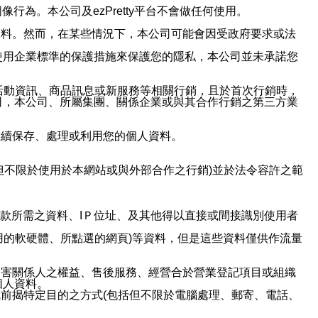
行為。本公司及ezPretty平台不會做任何使用。
資料。然而，在某些情況下，本公司可能會因受政府要求或法
使用企業標準的保護措施來保護您的隱私，本公司並未承諾您
活動資訊、商品訊息或新服務等相關行銷，且於首次行銷時，
司，本公司、所屬集團、關係企業或與其合作行銷之第三方業
繼續保存、處理或利用您的個人資料。
但不限於使用於本網站或與外部合作之行銷)並於法令容許之範
或付款所需之資料、IＰ位址、及其他得以直接或間接識別使用者
用的軟硬體、所點選的網頁)等資料，但是這些資料僅供作流量
利害關係人之權益、售後服務、經營合於營業登記項目或組織
個人資料。
前揭特定目的之方式(包括但不限於電腦處理、郵寄、電話、