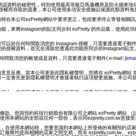
您個人辨認資料的秘密性，特別使用最高等級亞馬遜機房及防火牆來
失及未經授權而存取的資產，本公司使用多項安全措施以保護此類資料
在本公司ezPretty網站中要求更正，包括要求停止寄發相關
步功能，來將Instagram的貼文同步到 ezPretty 的作品集，使
步功能，您可以於任何時間取消您的 Instagram 授權，只需要
授權資料，並完全清除您透過此功能所同步的Instagram貼文
時間取消您的帳號或是資料，只需要透過電子郵件( e-mail:
[emai
應。當本公司更新此隱私權聲明，您將在 ezPretty網站 首頁
定會先更新隱私權聲明才會接著執行該項變更措施。本公司鼓勵您定
任何人。在您完成個人化服務之使用後，請務必記得登出帳號。
區。
並傳送或宣傳本網站各項服務之資料或電子郵件供您參考。您能
預約科技行銷股份有限公司之網站 ezPretty 網站 （以下皆稱 
網站的全部或任何一部份，表示同ezpretty.com.tw意
入本公司/本服務好友，您仍可接收到通知型訊息。
限，以廣告或其他目的的訊息皆不會被傳送。滿足以下三個條件
的資訊均無誤，在使用本網站時，您要意識到本網站上所發佈的有關預
號碼比對相符。
相關的店家之間交易，而非 ezpretty.com.tw。 ezpr
息。