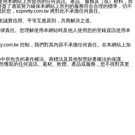
對於因為使用本網站上所提供的任何資訊、產品、服務及（或）材料，而
m.tw 已經盡了適當努力確保本網站上所列的服務符合合理的標準，仍不
ezpretty.com.tw 將對此不承擔任何責任。
均應依誠實信用、平等互惠原則，共商解決之道。
力的法律責任。您理解使用本網站時及他人使用您的登錄資訊使用本
ty.com.tw 控制，我們對其內容不承擔任何責任。在本網站上加
約中所包含的著作權法、商標法及其他智慧財產權法的保護。
網站上所獲取的任何資訊、素材、軟體、產品或服務，您不得對其更
不應被解釋為任何暗示或其他任何許可，或任何著作權法、商標
違反此規定，我們將追究其法律責任。
任何損失、責任及協力廠商的任何索賠或要求（包括律師費），將由
站而獲取到的資訊，而導致您遭受的任何風險或損失，將由您自
用本網站而造成的任何損失負責，同時，您會在此放棄有關此損失的所有及
伺服器不會發生缺陷，其中包括但不僅限於病毒或其他有害元素。對於
w 控制範圍的任何病毒感染、BUG、篡改、技術故障、錯誤、遺
有明示、暗示或法定及其他聲明、保證和條款均予以最大限度的排除，
定目的等。 ezpretty.com.tw 不能持續或在某階段
方便目的，其不應影響這些條款的範圍或意義，或是產生其他的
或任何協力廠商承擔任何責任。 在每次訪問網站時，您應檢查一下這