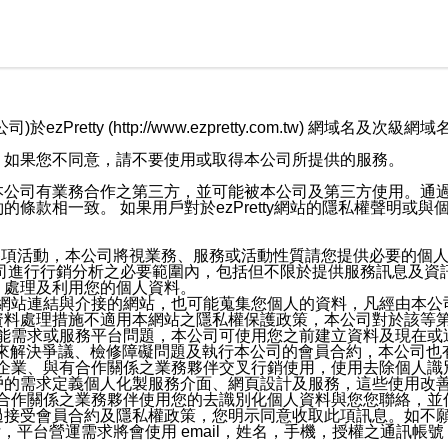
retty (http://www.ezpretty.com.tw) 網
，如果您不同意，請不要使用或取得本公司所提供的服務。
本公司有業務合作之第三方，並可能被本公司及第三方使用。通
條款相一致。 如果用戶對於ezPretty網站的隱私權聲明或
各項活動，本公司將視業務、服務或活動性質請您提供必要的個
公司進行行銷分析之必要範圍內，包括但不限於提供服務訊息及資
、處理及利用您的個人資料。
etty網站連結與介接的網站，也可能蒐集您個人的資料，凡經由
資料處理措施不適用本網站之隱私權保護政策，本公司對於該等
服務功能需求或服務平台問題，本公司可使用您之前建立資料及現在
，來解決爭議、檢修障礙問題及執行本公司的會員合約，本公司
關係企業、與有合作關係之業務夥伴交叉行銷使用，使用去除個人
戶的需求定義個人化製服務介面、網頁設計及服務，這些使用改
與有合作關係之業務夥伴使用您的去識別化個人資料與您您聯絡，
接受會員合約及隱私權政策，您明示同意收取此項訊息。如不願
，平台營運需求將會使用 email，姓名，手機，授權之通訊