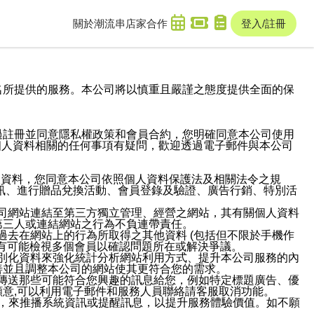
關於潮流串
店家合作
登入/註冊
域名及次級網域名所提供的服務。本公司將以慎重且嚴謹之態度提供全面的保
過註冊並同意隱私權政策和會員合約，您明確同意本公司使用
與個人資料相關的任何事項有疑問，歡迎透過電子郵件與本公司
人資料，您同意本公司依照個人資料保護法及相關法令之規
訊、進行贈品兌換活動、會員登錄及驗證、廣告行銷、特別活
本公司網站連結至第三方獨立管理、經營之網站，其有關個人資料
第三人或連結網站之行為不負連帶責任。
或過去在網站上的行為所取得之其他資料 (包括但不限於手機作
也有可能檢視多個會員以確認問題所在或解決爭議。
識別化資料來強化統計分析網站利用方式、提升本公司服務的內
善並且調整本公司的網站使其更符合您的需求。
並傳送那些可能符合您興趣的訊息給您，例如特定標題廣告、優
意,可以利用電子郵件和服務人員聯絡請客服取消功能。
帳號，來推播系統資訊或提醒訊息，以提升服務體驗價值。如不願