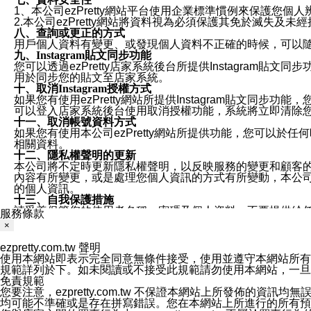
1、本公司ezPretty網站平台使用企業標準慣例來保護
2.本公司ezPretty網站將資料視為必須保護其免於滅
八、查詢或更正的方式
用戶個人資料有變更、或發現個人資料不正確的時候，可以隨時
九、Instagram貼文同步功能
您可以透過ezPretty店家系統後台所提供Instagram貼文同
用於同步您的貼文至店家系統。
十、取消Instagram授權方式
如果您有使用ezPretty網站所提供Instagram貼文同
可以登入店家系統後台使用取消授權功能，系統將立即清除您的
十一、取消帳號資料方式
如果您有使用本公司ezPretty網站所提供功能，您可以於任何
相關資料。
十二、隱私權聲明的更新
本公司將不定時更新隱私權聲明，以反映服務的變更和顧客的意見反
內容有所變更，或是處理您個人資訊的方式有所變動，本公司一
的個人資訊。
十三、自我保護措施
請妥善保管您的使用者名稱、密碼及個人資料，不要提供給
服務條款
窗，以防止他人讀取您的個人資料、信件或進入所機關管理
×
十四、傳送宣傳本站資訊或電子郵件之政策
您同意本公司網站，透過您所提供的郵件地址與您取得聯絡
ezpretty.com.tw 聲明
停止接收這些資料或電子郵件。
使用本網站即表示完全同意無條件接受，使用並遵守本網站所有條款。您與
十五、訊息通知
規範詳列於下。如未閱讀或不接受此規範請勿使用本網站，一旦使用本
本公司/本服務將以通知型訊息傳送重要訊息給您。即使未加
免責規範
本公司/本服務傳送之通知型訊息以對您有效且重要的訊息為
您要注意，ezpretty.com.tw 不保證本網站上所發佈
1.LINE 帳號設定的電話號碼與本公司/本服務所傳來的電話
均可能不準確或是存在拼寫錯誤。您在本網站上所進行的所有預訂服務均是與
2.該 LINE 帳號已在 LINE APP 設定中，同意接收通知型訊