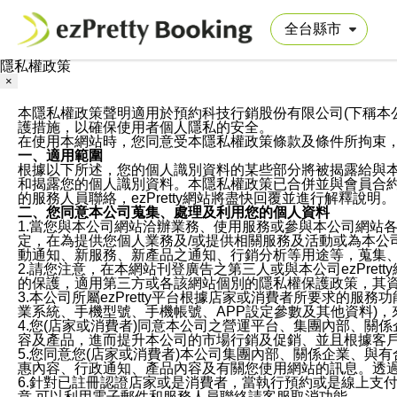
隱私權政策
×
本隱私權政策聲明適用於預約科技行銷股份有限公司(下稱本公司)於ezP
護措施，以確保使用者個人隱私的安全。
在使用本網站時，您同意受本隱私權政策條款及條件所拘束
一、適用範圍
根據以下所述，您的個人識別資料的某些部分將被揭露給與
和揭露您的個人識別資料。本隱私權政策已合併並與會員合約的
的服務人員聯絡，ezPretty網站將盡快回覆並進行解釋說明。
二、您同意本公司蒐集、處理及利用您的個人資料
1.當您與本公司網站洽辦業務、使用服務或參與本公司網站
定，在為提供您個人業務及/或提供相關服務及活動或為本
動通知、新服務、新產品之通知、行銷分析等用途等，蒐集
2.請您注意，在本網站刊登廣告之第三人或與本公司ezPr
的保護，適用第三方或各該網站個別的隱私權保護政策，其
3.本公司所屬ezPretty平台根據店家或消費者所要求的
業系統、手機型號、手機帳號、APP設定參數及其他資料)
4.您(店家或消費者)同意本公司之營運平台、集團內部、
容及產品，進而提升本公司的市場行銷及促銷、並且根據客
5.您同意您(店家或消費者)本公司集團內部、關係企業、
惠內容、行政通知、產品內容及有關您使用網站的訊息。透過
6.針對已註冊認證店家或是消費者，當執行預約或是線上支付
意,可以利用電子郵件和服務人員聯絡請客服取消功能。