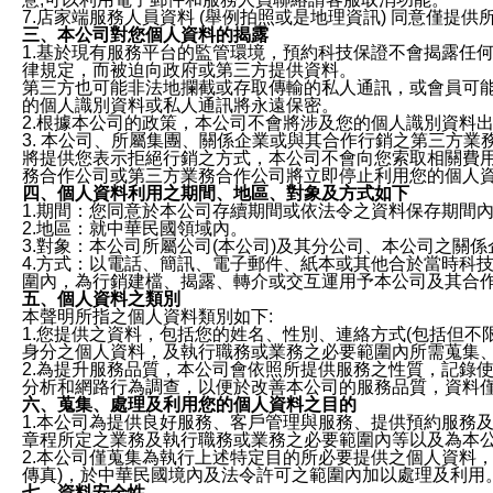
7.店家端服務人員資料 (舉例拍照或是地理資訊) 同意僅提
三、本公司對您個人資料的揭露
1.基於現有服務平台的監管環境，預約科技保證不會揭露任
律規定，而被迫向政府或第三方提供資料。
第三方也可能非法地攔截或存取傳輸的私人通訊，或會員可
的個人識別資料或私人通訊將永遠保密。
2.根據本公司的政策，本公司不會將涉及您的個人識別資料
3. 本公司、所屬集團、關係企業或與其合作行銷之第三方
將提供您表示拒絕行銷之方式，本公司不會向您索取相關費
務合作公司或第三方業務合作公司將立即停止利用您的個人
四、個人資料利用之期間、地區、對象及方式如下
1.期間：您同意於本公司存續期間或依法令之資料保存期間
2.地區：就中華民國領域內。
3.對象：本公司所屬公司(本公司)及其分公司、本公司之關
4.方式：以電話、簡訊、電子郵件、紙本或其他合於當時科
圍內，為行銷建檔、揭露、轉介或交互運用予本公司及其合
五、個人資料之類別
本聲明所指之個人資料類別如下:
1.您提供之資料，包括您的姓名、性別、連絡方式(包括但不
身分之個人資料，及執行職務或業務之必要範圍內所需蒐集
2.為提升服務品質，本公司會依照所提供服務之性質，記錄
分析和網路行為調查，以便於改善本公司的服務品質，資料
六、蒐集、處理及利用您的個人資料之目的
1.本公司為提供良好服務、客戶管理與服務、提供預約服務
章程所定之業務及執行職務或業務之必要範圍內等以及為本
2.本公司僅蒐集為執行上述特定目的所必要提供之個人資料
傳真)，於中華民國境內及法令許可之範圍內加以處理及利用
七、資料安全性