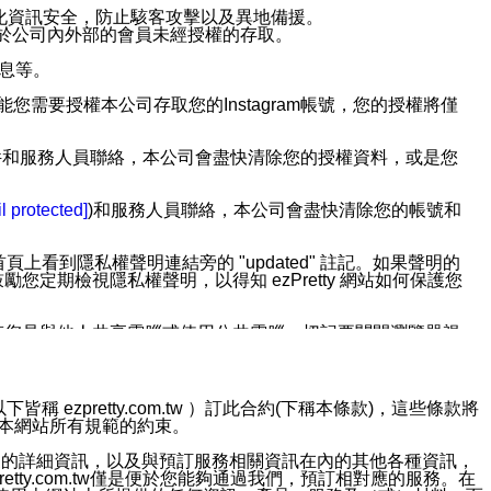
強化資訊安全，防止駭客攻擊以及異地備援。
免於公司內外部的會員未經授權的存取。
訊息等。
用此功能您需要授權本公司存取您的Instagram帳號，您的授權將僅
透過電子郵件和服務人員聯絡，本公司會盡快清除您的授權資料，或是您
。
l protected]
)和服務人員聯絡，本公司會盡快清除您的帳號和
上看到隱私權聲明連結旁的 "updated" 註記。如果聲明的
期檢視隱私權聲明，以得知 ezPretty 網站如何保護您
若您是與他人共享電腦或使用公共電腦，切記要關閉瀏覽器視
依照該資料或電子郵件所指示之方法、說明或功能連結，隨時
ezpretty.com.tw ）訂此合約(下稱本條款)，這些條款將
接受本網站所有規範的約束。
者，將可收到通知型訊息。
約店家的詳細資訊，以及與預訂服務相關資訊在內的其他各種資訊，
etty.com.tw僅是便於您能夠通過我們，預訂相對應的服務。在