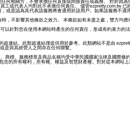
屬於買賣行為的任何相關方，不會承擔任何直接或間接責任或義務。 
人員、員工或代表人均對此不承擔任何責任。 儘管ezpretty.co
薦的服務，或是認為其代表該服務將會適用於該用戶。如果該服務不適用於您，
有一部無效時，不影響其他條款之效力。 本條款如有未盡之處，雙方
的合法年齡。可以針對您在使用本網站時產生的任何責任，形成有約束
官方帳號或認證官方帳號的通知型訊息。
網站的超連結。此類超連結僅提供用於參考。此類網站不是由 ezpret
或是與其經營人之間存在任何聯繫。
鈕、商標、服務標章及商品名稱均受中華民國國家法律及國際條
這些素材中所包含的所有權利，所有權、權益及智慧財產權。對於從本
或出售。除非本協議中明確指出，這些條款和條件中的任何內容
或任何協力廠商的業主權益中規定的任何權利的推斷結果。 如有任何人
其分公司、所屬機構、管理人員、代理人及其他合作夥伴和員工遭受的
構、管理人員、代理人及其他合作夥伴和員工不受損失。
依賴本網站上所提供的資訊、產品、服務或素材或通過使用本網
etty.com.tw提供電信及網路服務的提供商不會因您使用或不能使
etty.com.tw 不聲明、保證或承諾本網站或支持該網站的
影響本網站任何部分正常運行，且超出ezpretty.com.t
com.tw 不承擔任何責任。 在適用法律許可的最大範圍內，所
諾，其中包括但不僅限於其精確性、完整性或適銷性、品質或適用於特
些條款或是這些條款相關的權利。這些條款中使用的標題僅為了
款之內容及本網站上內容而不另行通知，同時，不對您、其他任何用戶