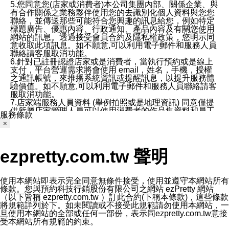
5.您同意您(店家或消費者)本公司集團內部、關係企業、與
有合作關係之業務夥伴使用您的去識別化個人資料與您您
聯絡，並傳送那些可能符合您興趣的訊息給您，例如特定
標題廣告、優惠內容、行政通知、產品內容及有關您使用
網站的訊息。透過接受會員合約及隱私權政策，您明示同
意收取此項訊息。如不願意,可以利用電子郵件和服務人員
聯絡請客服取消功能。
6.針對已註冊認證店家或是消費者，當執行預約或是線上
支付，平台營運需求將會使用 email，姓名，手機，授權
之通訊帳號，來推播系統資訊或提醒訊息，以提升服務體
驗價值。如不願意,可以利用電子郵件和服務人員聯絡請客
服取消功能。
7.店家端服務人員資料 (舉例拍照或是地理資訊) 同意僅提
供所屬店家管理人員可以使用消費者的作品集資料和員工
服務條款
打卡個人圖像行為。本公司及ezPretty平台不會做任何使
×
用。
三、本公司對您個人資料的揭露
1.基於現有服務平台的監管環境，預約科技保證不會揭露
ezpretty.com.tw 聲明
任何店家的營運資訊，且預約科技和店家均不能洩露消費
者的個人資料。然而，在某些情況下，本公司可能會因受
政府要求或法律規定，而被迫向政府或第三方提供資料。
第三方也可能非法地攔截或存取傳輸的私人通訊，或會員
使用本網站即表示完全同意無條件接受，使用並遵守本網站所有
可能濫用或誤用從本公司網站獲得的您的資料。因此，儘
條款。您與預約科技行銷股份有限公司之網站 ezPretty 網站
管本公司使用企業標準的保護措施來保護您的隱私，本公
（以下皆稱 ezpretty.com.tw ）訂此合約(下稱本條款)，這些條款
司並未承諾您的個人識別資料或私人通訊將永遠保密。
將規範詳列於下。如未閱讀或不接受此規範請勿使用本網站，一
2.根據本公司的政策，本公司不會將涉及您的個人識別資
旦使用本網站的全部或任何一部份，表示同ezpretty.com.tw意接
料出租或出售給第三方。
受本網站所有規範的約束。
3. 本公司、所屬集團、關係企業或與其合作行銷之第三方