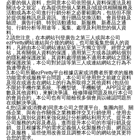
必要的個人資料，您同意本公司依照個人資料保護法及相
關法令之規定，在為提供您個人業務及/或提供相關服務及
活動或為本公司進行行銷分析之必要範圍內，包括但不限
於提供服務訊息及資訊、進行贈品兌換活動、會員登錄及
驗證、廣告行銷、特別活動通知、新服務、新產品之通
知、行銷分析等用途等，蒐集、處理及利用您的個人資
料。
2.請您注意，在本網站刊登廣告之第三人或與本公司
ezPretty網站連結與介接的網站，也可能蒐集您個人的資
料，凡經由本公司網站連結至第三方獨立管理、經營之網
站，其有關個人資料的保護，適用第三方或各該網站個別
的隱私權保護政策，其資料處理措施不適用本網站之隱私
權保護政策，本公司對於該等第三人或連結網站之行為不
負連帶責任。
3.本公司所屬ezPretty平台根據店家或消費者所要求的服務
功能需求或服務平台問題，本公司可使用您之前建立資料
及現在或過去在網站上的行為所取得之其他資料 (包括但
不限於手機作業系統、手機型號、手機帳號、APP設定參
數及其他資料)，來解決爭議、檢修障礙問題及執行本公司
的會員合約，本公司也有可能檢視多個會員以確認問題所
在或解決爭議。
4.您(店家或消費者)同意本公司之營運平台、集團內部、關
係企業、與有合作關係之業務夥伴交叉行銷使用，使用去
除個人識別化資料來強化統計分析網站利用方式、提升本
公司服務的內容及產品，進而提升本公司的市場行銷及促
銷、並且根據客戶的需求定義個人化製服務介面、網頁設
計及服務，這些使用改善並且調整本公司的網站使其更符
合您的需求。