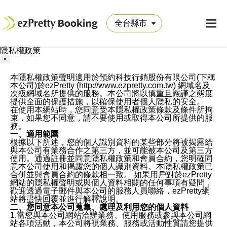
隱私權政策
×
本隱私權政策聲明適用於預約科技行銷股份有限公司(下稱
本公司)於ezPretty (http://www.ezpretty.com.tw) 網域名及
次級網域名所提供的服務。本公司將以慎重且嚴謹之態度
提供全面的保護措施，以確保使用者個人隱私的安全。
在使用本網站時，您同意受本隱私權政策條款及條件所拘
束，如果您不同意，請不要使用或取得本公司所提供的服
務。
一、適用範圍
根據以下所述，您的個人識別資料的某些部分將被揭露給
與本公司有業務合作之第三方，並可能被本公司及第三方
使用。通過註冊並同意隱私權政策和會員合約，您明確同
意本公司使用和揭露您的個人識別資料。本隱私權政策已
合併並與會員合約的條款相一致。 如果用戶對於ezPretty
網站的隱私權聲明或與個人資料相關的任何事項有疑問，
歡迎透過電子郵件與本公司的服務人員聯絡，ezPretty網
站將盡快回覆並進行解釋說明。
二、您同意本公司蒐集、處理及利用您的個人資料
1.當您與本公司網站洽辦業務、使用服務或參與本公司網
站各項活動，本公司將視業務、服務或活動性質請您提供