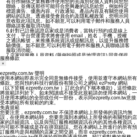
有合作關係之業務夥伴使用您的去識別化個人資料與您您
聯絡，並傳送那些可能符合您興趣的訊息給您，例如特定
標題廣告、優惠內容、行政通知、產品內容及有關您使用
網站的訊息。透過接受會員合約及隱私權政策，您明示同
意收取此項訊息。如不願意,可以利用電子郵件和服務人員
聯絡請客服取消功能。
6.針對已註冊認證店家或是消費者，當執行預約或是線上
支付，平台營運需求將會使用 email，姓名，手機，授權
之通訊帳號，來推播系統資訊或提醒訊息，以提升服務體
驗價值。如不願意,可以利用電子郵件和服務人員聯絡請客
服取消功能。
7.店家端服務人員資料 (舉例拍照或是地理資訊) 同意僅提
服務條款
供所屬店家管理人員可以使用消費者的作品集資料和員工
×
打卡個人圖像行為。本公司及ezPretty平台不會做任何使
用。
ezpretty.com.tw 聲明
三、本公司對您個人資料的揭露
使用本網站即表示完全同意無條件接受，使用並遵守本網站所有
1.基於現有服務平台的監管環境，預約科技保證不會揭露
條款。您與預約科技行銷股份有限公司之網站 ezPretty 網站
任何店家的營運資訊，且預約科技和店家均不能洩露消費
（以下皆稱 ezpretty.com.tw ）訂此合約(下稱本條款)，這些條款
者的個人資料。然而，在某些情況下，本公司可能會因受
將規範詳列於下。如未閱讀或不接受此規範請勿使用本網站，一
政府要求或法律規定，而被迫向政府或第三方提供資料。
旦使用本網站的全部或任何一部份，表示同ezpretty.com.tw意接
第三方也可能非法地攔截或存取傳輸的私人通訊，或會員
受本網站所有規範的約束。
可能濫用或誤用從本公司網站獲得的您的資料。因此，儘
免責規範
管本公司使用企業標準的保護措施來保護您的隱私，本公
您要注意，ezpretty.com.tw 不保證本網站上所發佈的資訊均無
司並未承諾您的個人識別資料或私人通訊將永遠保密。
誤，在使用本網站時，您要意識到本網站上所發佈的有關預約店
2.根據本公司的政策，本公司不會將涉及您的個人識別資
家的詳細資訊，以及與預訂服務相關資訊在內的其他各種資訊，
料出租或出售給第三方。
均可能不準確或是存在拼寫錯誤。您在本網站上所進行的所有預
3. 本公司、所屬集團、關係企業或與其合作行銷之第三方
訂服務均是與相關的店家之間交易，而非 ezpretty.com.tw。
業務合作公司會在您同意之情形下，始得利用您的個人資
ezpretty.com.tw僅是便於您能夠通過我們，預訂相對應的服務。