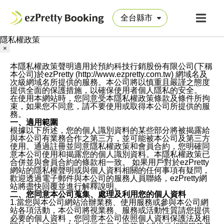
隱私權政策
×
本隱私權政策聲明適用於預約科技行銷股份有限公司(下稱
本公司)於ezPretty (http://www.ezpretty.com.tw) 網域名及
次級網域名所提供的服務。本公司將以慎重且嚴謹之態度
提供全面的保護措施，以確保使用者個人隱私的安全。
在使用本網站時，您同意受本隱私權政策條款及條件所拘
束，如果您不同意，請不要使用或取得本公司所提供的服
務。
一、適用範圍
根據以下所述，您的個人識別資料的某些部分將被揭露給
與本公司有業務合作之第三方，並可能被本公司及第三方
使用。通過註冊並同意隱私權政策和會員合約，您明確同
意本公司使用和揭露您的個人識別資料。本隱私權政策已
合併並與會員合約的條款相一致。 如果用戶對於ezPretty
網站的隱私權聲明或與個人資料相關的任何事項有疑問，
歡迎透過電子郵件與本公司的服務人員聯絡，ezPretty網
站將盡快回覆並進行解釋說明。
二、您同意本公司蒐集、處理及利用您的個人資料
1.當您與本公司網站洽辦業務、使用服務或參與本公司網
站各項活動，本公司將視業務、服務或活動性質請您提供
必要的個人資料，您同意本公司依照個人資料保護法及相