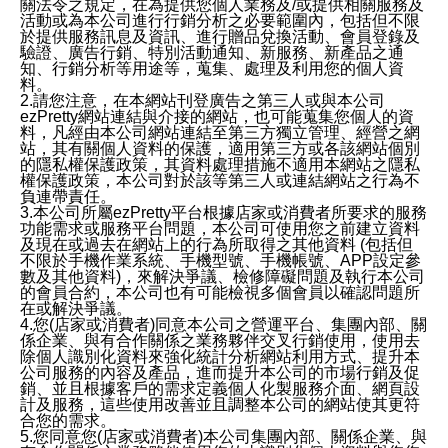
關法令之規定，在為提供您個人業務及/或提供相關服務及
活動或為本公司進行行銷分析之必要範圍內，包括但不限
於提供服務訊息及資訊、進行贈品兌換活動、會員登錄及
驗證、廣告行銷、特別活動通知、新服務、新產品之通
知、行銷分析等用途等，蒐集、處理及利用您的個人資
料。
2.請您注意，在本網站刊登廣告之第三人或與本公司
ezPretty網站連結與介接的網站，也可能蒐集您個人的資
料，凡經由本公司網站連結至第三方獨立管理、經營之網
站，其有關個人資料的保護，適用第三方或各該網站個別
的隱私權保護政策，其資料處理措施不適用本網站之隱私
權保護政策，本公司對於該等第三人或連結網站之行為不
負連帶責任。
3.本公司所屬ezPretty平台根據店家或消費者所要求的服務
功能需求或服務平台問題，本公司可使用您之前建立資料
及現在或過去在網站上的行為所取得之其他資料 (包括但
不限於手機作業系統、手機型號、手機帳號、APP設定參
數及其他資料)，來解決爭議、檢修障礙問題及執行本公司
的會員合約，本公司也有可能檢視多個會員以確認問題所
在或解決爭議。
4.您(店家或消費者)同意本公司之營運平台、集團內部、關
係企業、與有合作關係之業務夥伴交叉行銷使用，使用去
除個人識別化資料來強化統計分析網站利用方式、提升本
公司服務的內容及產品，進而提升本公司的市場行銷及促
銷、並且根據客戶的需求定義個人化製服務介面、網頁設
計及服務，這些使用改善並且調整本公司的網站使其更符
合您的需求。
5.您同意您(店家或消費者)本公司集團內部、關係企業、與