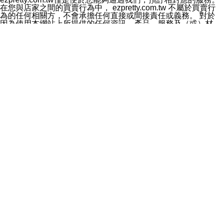
料於行銷活動資訊、商品訊息或新服務等相關行銷，且於
在您與店家之間的買賣行為中， ezpretty.com.tw 不屬於買賣行
首次行銷時，將提供您表示拒絕行銷之方式，本公司不會
為的任何相關方，不會承擔任何直接或間接責任或義務。 對於
向您索取相關費用。如您拒絕接受行銷服務或嗣後欲拒絕
因為使用本網站上所提供的任何資訊、產品、服務及（或）材
時，均可隨時通知本公司，本公司、所屬集團、關係企業
料，而產生或導致的任何損失或損害，ezpretty.com.tw 及其管
或與其合作行銷之第三方業務合作公司或第三方業務合作
理人員、員工或代表人均對此不承擔任何責任。 儘管
公司將立即停止利用您的個人資料行銷。
ezpretty.com.tw 已經盡了適當努力確保本網站上所列的服務符
四、個人資料利用之期間、地區、對象及方式如下
合合理的標準，仍不得將本網站內所列出的任何服務視為
1.期間：您同意於本公司存續期間或依法令之資料保存期
ezpretty.com.tw 推薦的服務，或是認為其代表該服務將會適用
間內，以及您的個人資料蒐集之目的消失或期限屆滿時，
於該用戶。如果該服務不適用於您，ezpretty.com.tw 將對此不
本公司得繼續保存、處理或利用您的個人資料。
承擔任何責任。
2.地區：就中華民國領域內。
網站使用者的守法義務及承諾
3.對象：本公司所屬公司(本公司)及其分公司、本公司之關
本條款構成您與 ezPretty 間之有效契約。 本條款中如有一部無
係企業、其他與本公司有業務往來或合作之機構。
效時，不影響其他條款之效力。 本條款如有未盡之處，雙方均
4.方式：以電話、簡訊、電子郵件、紙本或其他合於當時
應依誠實信用、平等互惠原則，共商解決之道。
科技之適當方式作個人資料之利用，(包括任何依法得利用
年齡和責任
之方式，但不限於使用於本網站或與外部合作之行銷)並於
你向 ezpretty.com.tw您確認您已經達到使用本網站的合法年
法令容許之範圍內，為行銷建檔、揭露、轉介或交互運用
齡。可以針對您在使用本網站時產生的任何責任，形成有約束力
予本公司及其合作對象。
的法律責任。您理解使用本網站時及他人使用您的登錄資訊使用
五、個人資料之類別
本網站時所產生的交易責任。
本聲明所指之個人資料類別如下:
網站連結
1.您提供之資料，包括您的姓名、性別、連絡方式(包括但
本網站可能包含有通往ezpretty.com.tw以外的其他方所運營網站
不限於電話、E-MAIL及地址等)、服務單位、職稱、為完
的超連結。此類超連結僅提供用於參考。此類網站不是由
成收款或付款所需之資料、IＰ位址、及其他得以直接或間
ezpretty.com.tw 控制，我們對其內容不承擔任何責任。在本網
接識別使用者身分之個人資料，及執行職務或業務之必要
站上加入通往此類網站的超連結，並非暗示我們贊同此類網站上
範圍內所需蒐集、處理及利用的個人資料。
的材料或是與其經營人之間存在任何聯繫。
2.為提升服務品質，本公司會依照所提供服務之性質，記
智慧財產權聲明
錄使用者的IP位址、以及在本公司內的瀏覽活動(例如，使
本網站上的所有資訊、內容、圖片、文字、聲音、圖像22、按
用者所使用的軟硬體、所點選的網頁)等資料，但是這些資
鈕、商標、服務標章及商品名稱均受中華民國國家法律及國際條