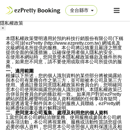
隱私權政策
×
本隱私權政策聲明適用於預約科技行銷股份有限公司(下稱
本公司)於ezPretty (http://www.ezpretty.com.tw) 網域名及
次級網域名所提供的服務。本公司將以慎重且嚴謹之態度
提供全面的保護措施，以確保使用者個人隱私的安全。
在使用本網站時，您同意受本隱私權政策條款及條件所拘
束，如果您不同意，請不要使用或取得本公司所提供的服
務。
一、適用範圍
根據以下所述，您的個人識別資料的某些部分將被揭露給
與本公司有業務合作之第三方，並可能被本公司及第三方
使用。通過註冊並同意隱私權政策和會員合約，您明確同
意本公司使用和揭露您的個人識別資料。本隱私權政策已
合併並與會員合約的條款相一致。 如果用戶對於ezPretty
網站的隱私權聲明或與個人資料相關的任何事項有疑問，
歡迎透過電子郵件與本公司的服務人員聯絡，ezPretty網
站將盡快回覆並進行解釋說明。
二、您同意本公司蒐集、處理及利用您的個人資料
1.當您與本公司網站洽辦業務、使用服務或參與本公司網
站各項活動，本公司將視業務、服務或活動性質請您提供
必要的個人資料，您同意本公司依照個人資料保護法及相