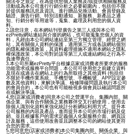
關法令之規定，在為提供您個人業務及/或提供相關服務及
活動或為本公司進行行銷分析之必要範圍內，包括但不限
於提供服務訊息及資訊、進行贈品兌換活動、會員登錄及
驗證、廣告行銷、特別活動通知、新服務、新產品之通
知、行銷分析等用途等，蒐集、處理及利用您的個人資
料。
2.請您注意，在本網站刊登廣告之第三人或與本公司
ezPretty網站連結與介接的網站，也可能蒐集您個人的資
料，凡經由本公司網站連結至第三方獨立管理、經營之網
站，其有關個人資料的保護，適用第三方或各該網站個別
的隱私權保護政策，其資料處理措施不適用本網站之隱私
權保護政策，本公司對於該等第三人或連結網站之行為不
負連帶責任。
3.本公司所屬ezPretty平台根據店家或消費者所要求的服務
功能需求或服務平台問題，本公司可使用您之前建立資料
及現在或過去在網站上的行為所取得之其他資料 (包括但
不限於手機作業系統、手機型號、手機帳號、APP設定參
數及其他資料)，來解決爭議、檢修障礙問題及執行本公司
的會員合約，本公司也有可能檢視多個會員以確認問題所
在或解決爭議。
4.您(店家或消費者)同意本公司之營運平台、集團內部、關
係企業、與有合作關係之業務夥伴交叉行銷使用，使用去
除個人識別化資料來強化統計分析網站利用方式、提升本
公司服務的內容及產品，進而提升本公司的市場行銷及促
銷、並且根據客戶的需求定義個人化製服務介面、網頁設
計及服務，這些使用改善並且調整本公司的網站使其更符
合您的需求。
5.您同意您(店家或消費者)本公司集團內部、關係企業、與