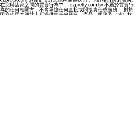
料於行銷活動資訊、商品訊息或新服務等相關行銷，且於
在您與店家之間的買賣行為中， ezpretty.com.tw 不屬於買賣行
首次行銷時，將提供您表示拒絕行銷之方式，本公司不會
為的任何相關方，不會承擔任何直接或間接責任或義務。 對於
向您索取相關費用。如您拒絕接受行銷服務或嗣後欲拒絕
因為使用本網站上所提供的任何資訊、產品、服務及（或）材
時，均可隨時通知本公司，本公司、所屬集團、關係企業
料，而產生或導致的任何損失或損害，ezpretty.com.tw 及其管
或與其合作行銷之第三方業務合作公司或第三方業務合作
理人員、員工或代表人均對此不承擔任何責任。 儘管
公司將立即停止利用您的個人資料行銷。
ezpretty.com.tw 已經盡了適當努力確保本網站上所列的服務符
四、個人資料利用之期間、地區、對象及方式如下
合合理的標準，仍不得將本網站內所列出的任何服務視為
1.期間：您同意於本公司存續期間或依法令之資料保存期
ezpretty.com.tw 推薦的服務，或是認為其代表該服務將會適用
間內，以及您的個人資料蒐集之目的消失或期限屆滿時，
於該用戶。如果該服務不適用於您，ezpretty.com.tw 將對此不
本公司得繼續保存、處理或利用您的個人資料。
承擔任何責任。
2.地區：就中華民國領域內。
網站使用者的守法義務及承諾
3.對象：本公司所屬公司(本公司)及其分公司、本公司之關
本條款構成您與 ezPretty 間之有效契約。 本條款中如有一部無
係企業、其他與本公司有業務往來或合作之機構。
效時，不影響其他條款之效力。 本條款如有未盡之處，雙方均
4.方式：以電話、簡訊、電子郵件、紙本或其他合於當時
應依誠實信用、平等互惠原則，共商解決之道。
科技之適當方式作個人資料之利用，(包括任何依法得利用
年齡和責任
之方式，但不限於使用於本網站或與外部合作之行銷)並於
你向 ezpretty.com.tw您確認您已經達到使用本網站的合法年
法令容許之範圍內，為行銷建檔、揭露、轉介或交互運用
齡。可以針對您在使用本網站時產生的任何責任，形成有約束力
予本公司及其合作對象。
的法律責任。您理解使用本網站時及他人使用您的登錄資訊使用
五、個人資料之類別
本網站時所產生的交易責任。
本聲明所指之個人資料類別如下:
網站連結
1.您提供之資料，包括您的姓名、性別、連絡方式(包括但
本網站可能包含有通往ezpretty.com.tw以外的其他方所運營網站
不限於電話、E-MAIL及地址等)、服務單位、職稱、為完
的超連結。此類超連結僅提供用於參考。此類網站不是由
成收款或付款所需之資料、IＰ位址、及其他得以直接或間
ezpretty.com.tw 控制，我們對其內容不承擔任何責任。在本網
接識別使用者身分之個人資料，及執行職務或業務之必要
站上加入通往此類網站的超連結，並非暗示我們贊同此類網站上
範圍內所需蒐集、處理及利用的個人資料。
的材料或是與其經營人之間存在任何聯繫。
2.為提升服務品質，本公司會依照所提供服務之性質，記
智慧財產權聲明
錄使用者的IP位址、以及在本公司內的瀏覽活動(例如，使
本網站上的所有資訊、內容、圖片、文字、聲音、圖像22、按
用者所使用的軟硬體、所點選的網頁)等資料，但是這些資
鈕、商標、服務標章及商品名稱均受中華民國國家法律及國際條