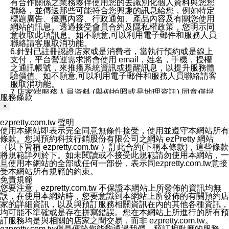
有合作關係之業務夥伴使用您的去識別化個人資料與您您
聯絡，並傳送那些可能符合您興趣的訊息給您，例如特定
標題廣告、優惠內容、行政通知、產品內容及有關您使用
網站的訊息。透過接受會員合約及隱私權政策，您明示同
意收取此項訊息。如不願意,可以利用電子郵件和服務人員
聯絡請客服取消功能。
6.針對已註冊認證店家或是消費者，當執行預約或是線上
支付，平台營運需求將會使用 email，姓名，手機，授權
之通訊帳號，來推播系統資訊或提醒訊息，以提升服務體
驗價值。如不願意,可以利用電子郵件和服務人員聯絡請客
服取消功能。
7.店家端服務人員資料 (舉例拍照或是地理資訊) 同意僅提
服務條款
供所屬店家管理人員可以使用消費者的作品集資料和員工
×
打卡個人圖像行為。本公司及ezPretty平台不會做任何使
用。
ezpretty.com.tw 聲明
三、本公司對您個人資料的揭露
使用本網站即表示完全同意無條件接受，使用並遵守本網站所有
1.基於現有服務平台的監管環境，預約科技保證不會揭露
條款。您與預約科技行銷股份有限公司之網站 ezPretty 網站
任何店家的營運資訊，且預約科技和店家均不能洩露消費
（以下皆稱 ezpretty.com.tw ）訂此合約(下稱本條款)，這些條款
者的個人資料。然而，在某些情況下，本公司可能會因受
將規範詳列於下。如未閱讀或不接受此規範請勿使用本網站，一
政府要求或法律規定，而被迫向政府或第三方提供資料。
旦使用本網站的全部或任何一部份，表示同ezpretty.com.tw意接
第三方也可能非法地攔截或存取傳輸的私人通訊，或會員
受本網站所有規範的約束。
可能濫用或誤用從本公司網站獲得的您的資料。因此，儘
免責規範
管本公司使用企業標準的保護措施來保護您的隱私，本公
您要注意，ezpretty.com.tw 不保證本網站上所發佈的資訊均無
司並未承諾您的個人識別資料或私人通訊將永遠保密。
誤，在使用本網站時，您要意識到本網站上所發佈的有關預約店
2.根據本公司的政策，本公司不會將涉及您的個人識別資
家的詳細資訊，以及與預訂服務相關資訊在內的其他各種資訊，
料出租或出售給第三方。
均可能不準確或是存在拼寫錯誤。您在本網站上所進行的所有預
3. 本公司、所屬集團、關係企業或與其合作行銷之第三方
訂服務均是與相關的店家之間交易，而非 ezpretty.com.tw。
業務合作公司會在您同意之情形下，始得利用您的個人資
ezpretty.com.tw僅是便於您能夠通過我們，預訂相對應的服務。