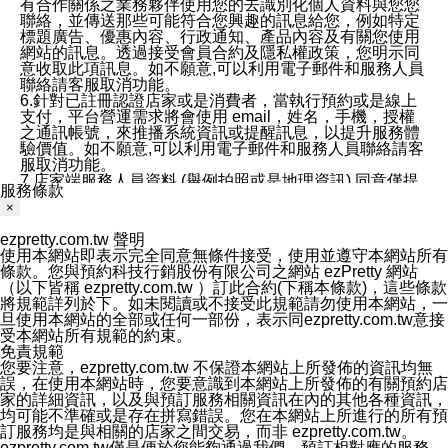
有合作關係之業務夥伴使用您的去識別化個人資料與您您
聯絡，並傳送那些可能符合您興趣的訊息給您，例如特定
標題廣告、優惠內容、行政通知、產品內容及有關您使用
網站的訊息。透過接受會員合約及隱私權政策，您明示同
意收取此項訊息。如不願意,可以利用電子郵件和服務人員
聯絡請客服取消功能。
6.針對已註冊認證店家或是消費者，當執行預約或是線上
支付，平台營運需求將會使用 email，姓名，手機，授權
之通訊帳號，來推播系統資訊或提醒訊息，以提升服務體
驗價值。如不願意,可以利用電子郵件和服務人員聯絡請客
服取消功能。
7.店家端服務人員資料 (舉例拍照或是地理資訊) 同意僅提
服務條款
供所屬店家管理人員可以使用消費者的作品集資料和員工
×
打卡個人圖像行為。本公司及ezPretty平台不會做任何使
用。
ezpretty.com.tw 聲明
三、本公司對您個人資料的揭露
使用本網站即表示完全同意無條件接受，使用並遵守本網站所有
1.基於現有服務平台的監管環境，預約科技保證不會揭露
條款。您與預約科技行銷股份有限公司之網站 ezPretty 網站
任何店家的營運資訊，且預約科技和店家均不能洩露消費
（以下皆稱 ezpretty.com.tw ）訂此合約(下稱本條款)，這些條款
者的個人資料。然而，在某些情況下，本公司可能會因受
將規範詳列於下。如未閱讀或不接受此規範請勿使用本網站，一
政府要求或法律規定，而被迫向政府或第三方提供資料。
旦使用本網站的全部或任何一部份，表示同ezpretty.com.tw意接
第三方也可能非法地攔截或存取傳輸的私人通訊，或會員
受本網站所有規範的約束。
可能濫用或誤用從本公司網站獲得的您的資料。因此，儘
免責規範
管本公司使用企業標準的保護措施來保護您的隱私，本公
您要注意，ezpretty.com.tw 不保證本網站上所發佈的資訊均無
司並未承諾您的個人識別資料或私人通訊將永遠保密。
誤，在使用本網站時，您要意識到本網站上所發佈的有關預約店
2.根據本公司的政策，本公司不會將涉及您的個人識別資
家的詳細資訊，以及與預訂服務相關資訊在內的其他各種資訊，
料出租或出售給第三方。
均可能不準確或是存在拼寫錯誤。您在本網站上所進行的所有預
3. 本公司、所屬集團、關係企業或與其合作行銷之第三方
訂服務均是與相關的店家之間交易，而非 ezpretty.com.tw。
業務合作公司會在您同意之情形下，始得利用您的個人資
ezpretty.com.tw僅是便於您能夠通過我們，預訂相對應的服務。