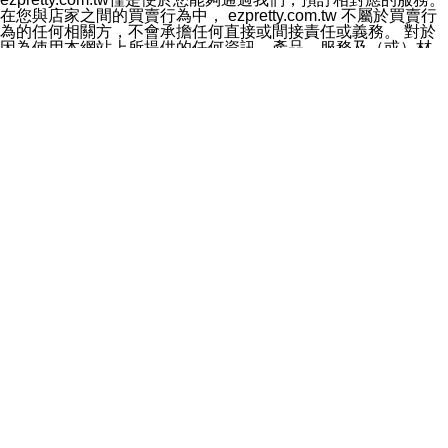
料於行銷活動資訊、商品訊息或新服務等相關行銷，且於
在您與店家之間的買賣行為中， ezpretty.com.tw 不屬於買賣行
首次行銷時，將提供您表示拒絕行銷之方式，本公司不會
為的任何相關方，不會承擔任何直接或間接責任或義務。 對於
向您索取相關費用。如您拒絕接受行銷服務或嗣後欲拒絕
因為使用本網站上所提供的任何資訊、產品、服務及（或）材
時，均可隨時通知本公司，本公司、所屬集團、關係企業
料，而產生或導致的任何損失或損害，ezpretty.com.tw 及其管
或與其合作行銷之第三方業務合作公司或第三方業務合作
理人員、員工或代表人均對此不承擔任何責任。 儘管
公司將立即停止利用您的個人資料行銷。
ezpretty.com.tw 已經盡了適當努力確保本網站上所列的服務符
四、個人資料利用之期間、地區、對象及方式如下
合合理的標準，仍不得將本網站內所列出的任何服務視為
1.期間：您同意於本公司存續期間或依法令之資料保存期
ezpretty.com.tw 推薦的服務，或是認為其代表該服務將會適用
間內，以及您的個人資料蒐集之目的消失或期限屆滿時，
於該用戶。如果該服務不適用於您，ezpretty.com.tw 將對此不
本公司得繼續保存、處理或利用您的個人資料。
承擔任何責任。
2.地區：就中華民國領域內。
網站使用者的守法義務及承諾
3.對象：本公司所屬公司(本公司)及其分公司、本公司之關
本條款構成您與 ezPretty 間之有效契約。 本條款中如有一部無
係企業、其他與本公司有業務往來或合作之機構。
效時，不影響其他條款之效力。 本條款如有未盡之處，雙方均
4.方式：以電話、簡訊、電子郵件、紙本或其他合於當時
應依誠實信用、平等互惠原則，共商解決之道。
科技之適當方式作個人資料之利用，(包括任何依法得利用
年齡和責任
之方式，但不限於使用於本網站或與外部合作之行銷)並於
你向 ezpretty.com.tw您確認您已經達到使用本網站的合法年
法令容許之範圍內，為行銷建檔、揭露、轉介或交互運用
齡。可以針對您在使用本網站時產生的任何責任，形成有約束力
予本公司及其合作對象。
的法律責任。您理解使用本網站時及他人使用您的登錄資訊使用
五、個人資料之類別
本網站時所產生的交易責任。
本聲明所指之個人資料類別如下:
網站連結
1.您提供之資料，包括您的姓名、性別、連絡方式(包括但
本網站可能包含有通往ezpretty.com.tw以外的其他方所運營網站
不限於電話、E-MAIL及地址等)、服務單位、職稱、為完
的超連結。此類超連結僅提供用於參考。此類網站不是由
成收款或付款所需之資料、IＰ位址、及其他得以直接或間
ezpretty.com.tw 控制，我們對其內容不承擔任何責任。在本網
接識別使用者身分之個人資料，及執行職務或業務之必要
站上加入通往此類網站的超連結，並非暗示我們贊同此類網站上
範圍內所需蒐集、處理及利用的個人資料。
的材料或是與其經營人之間存在任何聯繫。
2.為提升服務品質，本公司會依照所提供服務之性質，記
智慧財產權聲明
錄使用者的IP位址、以及在本公司內的瀏覽活動(例如，使
本網站上的所有資訊、內容、圖片、文字、聲音、圖像22、按
用者所使用的軟硬體、所點選的網頁)等資料，但是這些資
鈕、商標、服務標章及商品名稱均受中華民國國家法律及國際條