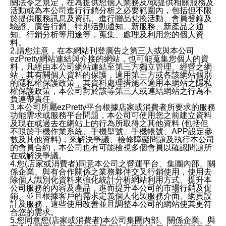
關法令之規定，在為提供您個人業務及/或提供相關服務及
活動或為本公司進行行銷分析之必要範圍內，包括但不限
於提供服務訊息及資訊、進行贈品兌換活動、會員登錄及
驗證、廣告行銷、特別活動通知、新服務、新產品之通
知、行銷分析等用途等，蒐集、處理及利用您的個人資
料。
2.請您注意，在本網站刊登廣告之第三人或與本公司
ezPretty網站連結與介接的網站，也可能蒐集您個人的資
料，凡經由本公司網站連結至第三方獨立管理、經營之網
站，其有關個人資料的保護，適用第三方或各該網站個別
的隱私權保護政策，其資料處理措施不適用本網站之隱私
權保護政策，本公司對於該等第三人或連結網站之行為不
負連帶責任。
3.本公司所屬ezPretty平台根據店家或消費者所要求的服務
功能需求或服務平台問題，本公司可使用您之前建立資料
及現在或過去在網站上的行為所取得之其他資料 (包括但
不限於手機作業系統、手機型號、手機帳號、APP設定參
數及其他資料)，來解決爭議、檢修障礙問題及執行本公司
的會員合約，本公司也有可能檢視多個會員以確認問題所
在或解決爭議。
4.您(店家或消費者)同意本公司之營運平台、集團內部、關
係企業、與有合作關係之業務夥伴交叉行銷使用，使用去
除個人識別化資料來強化統計分析網站利用方式、提升本
公司服務的內容及產品，進而提升本公司的市場行銷及促
銷、並且根據客戶的需求定義個人化製服務介面、網頁設
計及服務，這些使用改善並且調整本公司的網站使其更符
合您的需求。
5.您同意您(店家或消費者)本公司集團內部、關係企業、與