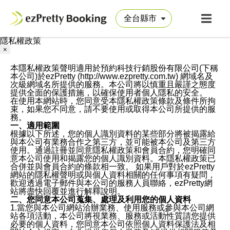
隱私權政策
×
本隱私權政策聲明適用於預約科技行銷股份有限公司(下稱
本公司)於ezPretty (http://www.ezpretty.com.tw) 網域名及
次級網域名所提供的服務。本公司將以慎重且嚴謹之態度
提供全面的保護措施，以確保使用者個人隱私的安全。
在使用本網站時，您同意受本隱私權政策條款及條件所拘
束，如果您不同意，請不要使用或取得本公司所提供的服
務。
一、適用範圍
根據以下所述，您的個人識別資料的某些部分將被揭露給
與本公司有業務合作之第三方，並可能被本公司及第三方
使用。通過註冊並同意隱私權政策和會員合約，您明確同
意本公司使用和揭露您的個人識別資料。本隱私權政策已
合併並與會員合約的條款相一致。 如果用戶對於ezPretty
網站的隱私權聲明或與個人資料相關的任何事項有疑問，
歡迎透過電子郵件與本公司的服務人員聯絡，ezPretty網
站將盡快回覆並進行解釋說明。
二、您同意本公司蒐集、處理及利用您的個人資料
1.當您與本公司網站洽辦業務、使用服務或參與本公司網
站各項活動，本公司將視業務、服務或活動性質請您提供
必要的個人資料，您同意本公司依照個人資料保護法及相