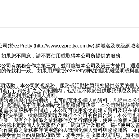
retty (http://www.ezpretty.com.tw) 網
，如果您不同意，請不要使用或取得本公司所提供的服務。
本公司有業務合作之第三方，並可能被本公司及第三方使用。通
條款相一致。 如果用戶對於ezPretty網站的隱私權聲明或
各項活動，本公司將視業務、服務或活動性質請您提供必要的個
公司進行行銷分析之必要範圍內，包括但不限於提供服務訊息及資
、處理及利用您的個人資料。
etty網站連結與介接的網站，也可能蒐集您個人的資料，凡經由
資料處理措施不適用本網站之隱私權保護政策，本公司對於該等
服務功能需求或服務平台問題，本公司可使用您之前建立資料及現在
，來解決爭議、檢修障礙問題及執行本公司的會員合約，本公司
關係企業、與有合作關係之業務夥伴交叉行銷使用，使用去除個人
戶的需求定義個人化製服務介面、網頁設計及服務，這些使用改
與有合作關係之業務夥伴使用您的去識別化個人資料與您您聯絡，
接受會員合約及隱私權政策，您明示同意收取此項訊息。如不願