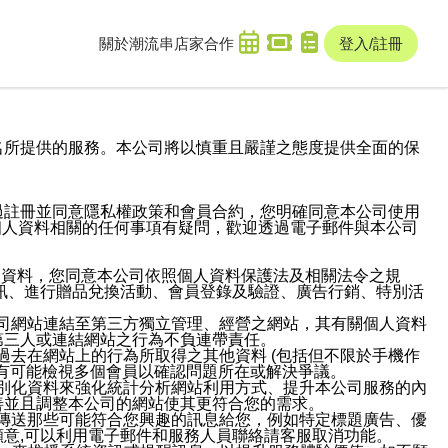
關於潮流串
店家合作
登入/註冊
域名及次級網域名所提供的服務。本公司將以慎重且嚴謹之態度提供全面的保
過註冊並同意隱私權政策和會員合約，您明確同意本公司使用
與個人資料相關的任何事項有疑問，歡迎透過電子郵件與本公司
人資料，您同意本公司依照個人資料保護法及相關法令之規
訊、進行贈品兌換活動、會員登錄及驗證、廣告行銷、特別活
本公司網站連結至第三方獨立管理、經營之網站，其有關個人資料
第三人或連結網站之行為不負連帶責任。
或過去在網站上的行為所取得之其他資料 (包括但不限於手機作
也有可能檢視多個會員以確認問題所在或解決爭議。
識別化資料來強化統計分析網站利用方式、提升本公司服務的內
善並且調整本公司的網站使其更符合您的需求。
並傳送那些可能符合您興趣的訊息給您，例如特定標題廣告、優
意,可以利用電子郵件和服務人員聯絡請客服取消功能。