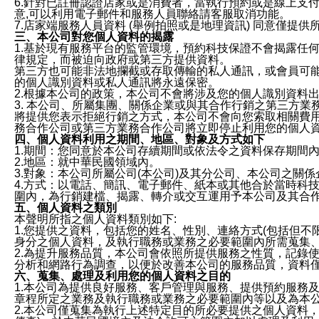
6.針對已註冊認證店家或是消費者，當執行預約或是線上支付
意,可以利用電子郵件和服務人員聯絡請客服取消功能。
7.店家端服務人員資料 (舉例拍照或是地理資訊) 同意僅提
三、本公司對您個人資料的揭露
1.基於現有服務平台的監管環境，預約科技保證不會揭露任
律規定，而被迫向政府或第三方提供資料。
第三方也可能非法地攔截或存取傳輸的私人通訊，或會員可
的個人識別資料或私人通訊將永遠保密。
2.根據本公司的政策，本公司不會將涉及您的個人識別資料
3. 本公司、所屬集團、關係企業或與其合作行銷之第三方
將提供您表示拒絕行銷之方式，本公司不會向您索取相關費
務合作公司或第三方業務合作公司將立即停止利用您的個人
四、個人資料利用之期間、地區、對象及方式如下
1.期間：您同意於本公司存續期間或依法令之資料保存期間
2.地區：就中華民國領域內。
3.對象：本公司所屬公司(本公司)及其分公司、本公司之關
4.方式：以電話、簡訊、電子郵件、紙本或其他合於當時科
圍內，為行銷建檔、揭露、轉介或交互運用予本公司及其合
五、個人資料之類別
本聲明所指之個人資料類別如下:
1.您提供之資料，包括您的姓名、性別、連絡方式(包括但不
身分之個人資料，及執行職務或業務之必要範圍內所需蒐集
2.為提升服務品質，本公司會依照所提供服務之性質，記錄
分析和網路行為調查，以便於改善本公司的服務品質，資料
六、蒐集、處理及利用您的個人資料之目的
1.本公司為提供良好服務、客戶管理與服務、提供預約服務
章程所定之業務及執行職務或業務之必要範圍內等以及為本
2.本公司僅蒐集為執行上述特定目的所必要提供之個人資料