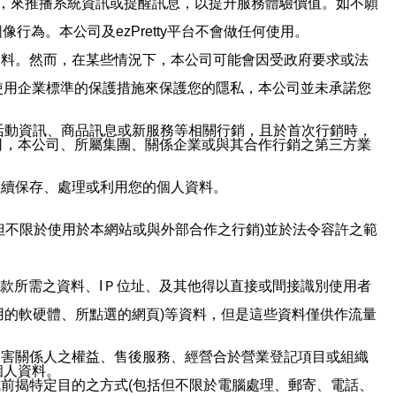
帳號，來推播系統資訊或提醒訊息，以提升服務體驗價值。如不願
行為。本公司及ezPretty平台不會做任何使用。
資料。然而，在某些情況下，本公司可能會因受政府要求或法
使用企業標準的保護措施來保護您的隱私，本公司並未承諾您
活動資訊、商品訊息或新服務等相關行銷，且於首次行銷時，
司，本公司、所屬集團、關係企業或與其合作行銷之第三方業
繼續保存、處理或利用您的個人資料。
但不限於使用於本網站或與外部合作之行銷)並於法令容許之範
或付款所需之資料、IＰ位址、及其他得以直接或間接識別使用者
用的軟硬體、所點選的網頁)等資料，但是這些資料僅供作流量
利害關係人之權益、售後服務、經營合於營業登記項目或組織
個人資料。
前揭特定目的之方式(包括但不限於電腦處理、郵寄、電話、