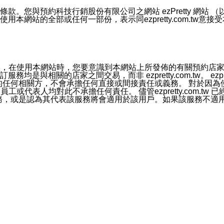
號碼比對相符。
息。
預約科技行銷股份有限公司之網站 ezPretty 網站 （以下皆稱 
網站的全部或任何一部份，表示同ezpretty.com.tw意
的資訊均無誤，在使用本網站時，您要意識到本網站上所發佈的有關預
官方帳號或認證官方帳號的通知型訊息。
相關的店家之間交易，而非 ezpretty.com.tw。 ezpr
屬於買賣行為的任何相關方，不會承擔任何直接或間接責任或義務。 
人員、員工或代表人均對此不承擔任何責任。 儘管ezpretty.co
薦的服務，或是認為其代表該服務將會適用於該用戶。如果該服務不適用於您，
有一部無效時，不影響其他條款之效力。 本條款如有未盡之處，雙方
的合法年齡。可以針對您在使用本網站時產生的任何責任，形成有約束