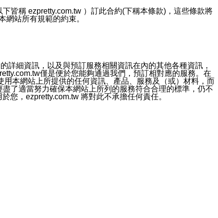
ezpretty.com.tw ）訂此合約(下稱本條款)，這些條款將
接受本網站所有規範的約束。
約店家的詳細資訊，以及與預訂服務相關資訊在內的其他各種資訊，
etty.com.tw僅是便於您能夠通過我們，預訂相對應的服務。在
對於因為使用本網站上所提供的任何資訊、產品、服務及（或）材料，而
m.tw 已經盡了適當努力確保本網站上所列的服務符合合理的標準，仍不
ezpretty.com.tw 將對此不承擔任何責任。
均應依誠實信用、平等互惠原則，共商解決之道。
力的法律責任。您理解使用本網站時及他人使用您的登錄資訊使用本