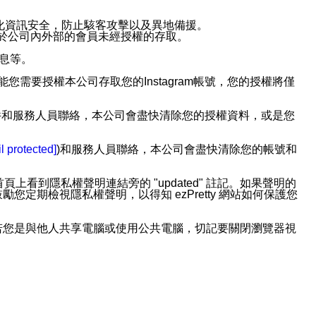
強化資訊安全，防止駭客攻擊以及異地備援。
免於公司內外部的會員未經授權的存取。
訊息等。
用此功能您需要授權本公司存取您的Instagram帳號，您的授權將僅
透過電子郵件和服務人員聯絡，本公司會盡快清除您的授權資料，或是您
。
l protected]
)和服務人員聯絡，本公司會盡快清除您的帳號和
上看到隱私權聲明連結旁的 "updated" 註記。如果聲明的
期檢視隱私權聲明，以得知 ezPretty 網站如何保護您
若您是與他人共享電腦或使用公共電腦，切記要關閉瀏覽器視
依照該資料或電子郵件所指示之方法、說明或功能連結，隨時
者，將可收到通知型訊息。