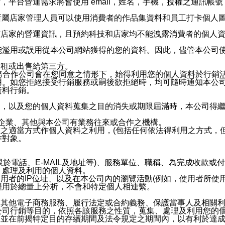
，平台營運需求將會使用 email，姓名，手機，授權之通訊
供所屬店家管理人員可以使用消費者的作品集資料和員工打卡個人圖像
何店家的營運資訊，且預約科技和店家均不能洩露消費者的個人
能濫用或誤用從本公司網站獲得的您的資料。因此，儘管本公司
出租或出售給第三方。
業務合作公司會在您同意之情形下，始得利用您的個人資料於行銷
用。如您拒絕接受行銷服務或嗣後欲拒絕時，均可隨時通知本公
資料行銷。
內，以及您的個人資料蒐集之目的消失或期限屆滿時，本公司得
係企業、其他與本公司有業務往來或合作之機構。
技之適當方式作個人資料之利用，(包括任何依法得利用之方式，
作對象。
限於電話、E-MAIL及地址等)、服務單位、職稱、為完成收款
、處理及利用的個人資料。
使用者的IP位址、以及在本公司內的瀏覽活動(例如，使用者所使
僅用於總量上分析，不會和特定個人相連繫。
及其他電子商務服務、履行法定或合約義務、保護當事人及相關
公司行銷等目的，依照各該服務之性質，蒐集、處理及利用您的
，並在前揭特定目的存續期間及法令規定之期間內，以有利於達成