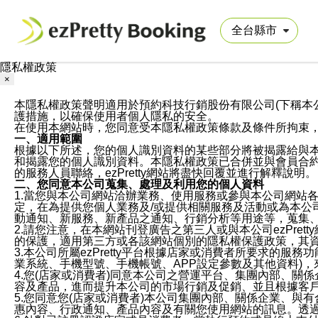
隱私權政策
×
本隱私權政策聲明適用於預約科技行銷股份有限公司(下稱本公司)於ezP
護措施，以確保使用者個人隱私的安全。
在使用本網站時，您同意受本隱私權政策條款及條件所拘束
一、適用範圍
根據以下所述，您的個人識別資料的某些部分將被揭露給與
和揭露您的個人識別資料。本隱私權政策已合併並與會員合約的
的服務人員聯絡，ezPretty網站將盡快回覆並進行解釋說明。
二、您同意本公司蒐集、處理及利用您的個人資料
1.當您與本公司網站洽辦業務、使用服務或參與本公司網站
定，在為提供您個人業務及/或提供相關服務及活動或為本
動通知、新服務、新產品之通知、行銷分析等用途等，蒐集
2.請您注意，在本網站刊登廣告之第三人或與本公司ezPr
的保護，適用第三方或各該網站個別的隱私權保護政策，其
3.本公司所屬ezPretty平台根據店家或消費者所要求的
業系統、手機型號、手機帳號、APP設定參數及其他資料)
4.您(店家或消費者)同意本公司之營運平台、集團內部、
容及產品，進而提升本公司的市場行銷及促銷、並且根據客
5.您同意您(店家或消費者)本公司集團內部、關係企業、
惠內容、行政通知、產品內容及有關您使用網站的訊息。透過