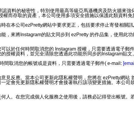
。
您個人辨認資料的秘密性，特別使用最高等級亞馬遜機房及防火牆來
失及未經授權而存取的資產，本公司使用多項安全措施以保護此類資料
在本公司ezPretty網站中要求更正，包括要求停止寄發相關
步功能，來將Instagram的貼文同步到 ezPretty 的作品集，使
步功能，您可以於任何時間取消您的 Instagram 授權，只需要
授權資料，並完全清除您透過此功能所同步的Instagram貼文
時間取消您的帳號或是資料，只需要透過電子郵件( e-mail:
[emai
應。當本公司更新此隱私權聲明，您將在 ezPretty網站 首頁
定會先更新隱私權聲明才會接著執行該項變更措施。本公司鼓勵您定
任何人。在您完成個人化服務之使用後，請務必記得登出帳號。
區。
並傳送或宣傳本網站各項服務之資料或電子郵件供您參考。您能
入本公司/本服務好友，您仍可接收到通知型訊息。
限，以廣告或其他目的的訊息皆不會被傳送。滿足以下三個條件