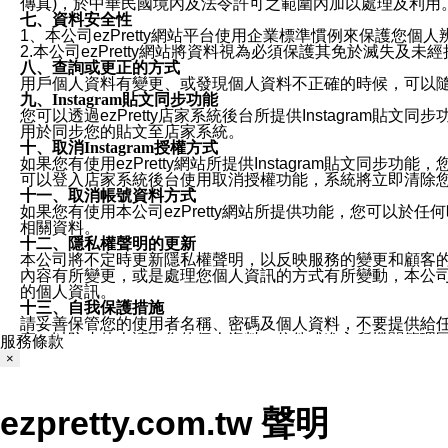
傳真)，於中華民國境內及法令許可之範圍內加以處理及利用
七、資料安全性
1、本公司ezPretty網站平台使用企業標準慣例來保護
2.本公司ezPretty網站將資料視為必須保護其免於滅
八、查詢或更正的方式
用戶個人資料有變更、或發現個人資料不正確的時候，可以隨時
九、Instagram貼文同步功能
您可以透過ezPretty店家系統後台所提供Instagram貼文同
用於同步您的貼文至店家系統。
十、取消Instagram授權方式
如果您有使用ezPretty網站所提供Instagram貼文同
可以登入店家系統後台使用取消授權功能，系統將立即清除您的
十一、取消帳號資料方式
如果您有使用本公司ezPretty網站所提供功能，您可以於任何
相關資料。
十二、隱私權聲明的更新
本公司將不定時更新隱私權聲明，以反映服務的變更和顧客的意見反
內容有所變更，或是處理您個人資訊的方式有所變動，本公司一
的個人資訊。
十三、自我保護措施
請妥善保管您的使用者名稱、密碼及個人資料，不要提供給
窗，以防止他人讀取您的個人資料、信件或進入所機關管理
服務條款
十四、傳送宣傳本站資訊或電子郵件之政策
×
您同意本公司網站，透過您所提供的郵件地址與您取得聯絡
停止接收這些資料或電子郵件。
十五、訊息通知
ezpretty.com.tw 聲明
本公司/本服務將以通知型訊息傳送重要訊息給您。即使未加
本公司/本服務傳送之通知型訊息以對您有效且重要的訊息為