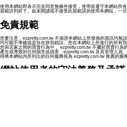
1.LINE 帳號設定的電話號碼與本公司/本服務所傳來的電話
2.該 LINE 帳號已在 LINE APP 設定中，同意接收通知型訊
使用本網站即表示完全同意無條件接受，使用並遵守本網站所有條款。您與
3.LINE 帳號未封鎖傳送訊息之 LINE 官方帳號。
規範詳列於下。如未閱讀或不接受此規範請勿使用本網站，一旦使用本
欲變更通知型訊息的設定，操作如下：
1.點選「主頁」＞「設定」
免責規範
2.點選「隱私設定」
3.點選「提供使用資料」
4.點選「LINE通知型訊息」
5.開關「接收LINE通知型訊息」
您要注意，ezpretty.com.tw 不保證本網站上所發佈
❗️關閉「接收通知型訊息」後，將不會接收到來自任何企業
均可能不準確或是存在拼寫錯誤。您在本網站上所進行的所有預訂服務均是與
您與店家之間的買賣行為中， ezpretty.com.tw 不
產生或導致的任何損失或損害，ezpretty.com.tw 及其管理
得將本網站內所列出的任何服務視為 ezpretty.com.tw 推
網站使用者的守法義務及承諾
本條款構成您與 ezPretty 間之有效契約。 本條款中如
年齡和責任
你向 ezpretty.com.tw您確認您已經達到使用本網站
網站時所產生的交易責任。