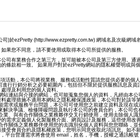
retty (http://www.ezpretty.com.tw) 網
，如果您不同意，請不要使用或取得本公司所提供的服務。
本公司有業務合作之第三方，並可能被本公司及第三方使用。通
條款相一致。 如果用戶對於ezPretty網站的隱私權聲明或
各項活動，本公司將視業務、服務或活動性質請您提供必要的個
公司進行行銷分析之必要範圍內，包括但不限於提供服務訊息及資
、處理及利用您的個人資料。
etty網站連結與介接的網站，也可能蒐集您個人的資料，凡經由
資料處理措施不適用本網站之隱私權保護政策，本公司對於該等
服務功能需求或服務平台問題，本公司可使用您之前建立資料及現在
，來解決爭議、檢修障礙問題及執行本公司的會員合約，本公司
關係企業、與有合作關係之業務夥伴交叉行銷使用，使用去除個人
戶的需求定義個人化製服務介面、網頁設計及服務，這些使用改
與有合作關係之業務夥伴使用您的去識別化個人資料與您您聯絡，
接受會員合約及隱私權政策，您明示同意收取此項訊息。如不願
，平台營運需求將會使用 email，姓名，手機，授權之通訊