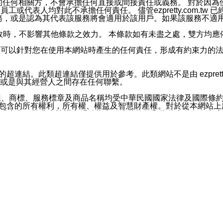
屬於買賣行為的任何相關方，不會承擔任何直接或間接責任或義務。 
人員、員工或代表人均對此不承擔任何責任。 儘管ezpretty.co
薦的服務，或是認為其代表該服務將會適用於該用戶。如果該服務不適用於您，
有一部無效時，不影響其他條款之效力。 本條款如有未盡之處，雙方
的合法年齡。可以針對您在使用本網站時產生的任何責任，形成有約束
官方帳號或認證官方帳號的通知型訊息。
網站的超連結。此類超連結僅提供用於參考。此類網站不是由 ezpret
或是與其經營人之間存在任何聯繫。
鈕、商標、服務標章及商品名稱均受中華民國國家法律及國際條
這些素材中所包含的所有權利，所有權、權益及智慧財產權。對於從本
或出售。除非本協議中明確指出，這些條款和條件中的任何內容
或任何協力廠商的業主權益中規定的任何權利的推斷結果。 如有任何人
其分公司、所屬機構、管理人員、代理人及其他合作夥伴和員工遭受的
構、管理人員、代理人及其他合作夥伴和員工不受損失。
依賴本網站上所提供的資訊、產品、服務或素材或通過使用本網
etty.com.tw提供電信及網路服務的提供商不會因您使用或不能使
etty.com.tw 不聲明、保證或承諾本網站或支持該網站的
影響本網站任何部分正常運行，且超出ezpretty.com.t
com.tw 不承擔任何責任。 在適用法律許可的最大範圍內，所
諾，其中包括但不僅限於其精確性、完整性或適銷性、品質或適用於特
些條款或是這些條款相關的權利。這些條款中使用的標題僅為了
款之內容及本網站上內容而不另行通知，同時，不對您、其他任何用戶