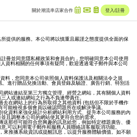
關於潮流串
店家合作
登入/註冊
域名及次級網域名所提供的服務。本公司將以慎重且嚴謹之態度提供全面的保
過註冊並同意隱私權政策和會員合約，您明確同意本公司使用
與個人資料相關的任何事項有疑問，歡迎透過電子郵件與本公司
人資料，您同意本公司依照個人資料保護法及相關法令之規
訊、進行贈品兌換活動、會員登錄及驗證、廣告行銷、特別活
本公司網站連結至第三方獨立管理、經營之網站，其有關個人資料
第三人或連結網站之行為不負連帶責任。
或過去在網站上的行為所取得之其他資料 (包括但不限於手機作
也有可能檢視多個會員以確認問題所在或解決爭議。
識別化資料來強化統計分析網站利用方式、提升本公司服務的內
善並且調整本公司的網站使其更符合您的需求。
並傳送那些可能符合您興趣的訊息給您，例如特定標題廣告、優
意,可以利用電子郵件和服務人員聯絡請客服取消功能。
帳號，來推播系統資訊或提醒訊息，以提升服務體驗價值。如不願