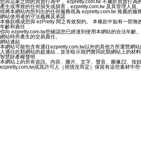
您與店家之間的買賣行為中， ezpretty.com.tw 不
3.LINE 帳號未封鎖傳送訊息之 LINE 官方帳號。
產生或導致的任何損失或損害，ezpretty.com.tw 及其管理
欲變更通知型訊息的設定，操作如下：
得將本網站內所列出的任何服務視為 ezpretty.com.tw 推
1.點選「主頁」＞「設定」
網站使用者的守法義務及承諾
2.點選「隱私設定」
本條款構成您與 ezPretty 間之有效契約。 本條款中如
3.點選「提供使用資料」
年齡和責任
4.點選「LINE通知型訊息」
你向 ezpretty.com.tw您確認您已經達到使用本網站
5.開關「接收LINE通知型訊息」
網站時所產生的交易責任。
❗️關閉「接收通知型訊息」後，將不會接收到來自任何企業
網站連結
本網站可能包含有通往ezpretty.com.tw以外的其他方所運營
入通往此類網站的超連結，並非暗示我們贊同此類網站上的材料
智慧財產權聲明
本網站上的所有資訊、內容、圖片、文字、聲音、圖像22、按
ezpretty.com.tw或其許可人（視情況而定）保留有
改、拷貝、傳播、發送、顯示、執行、複製、發佈、模仿、轉發
法或其他智慧財產權或 ezpretty.com.tw、其許可人
賠償
您同意因您使用本網站，而導致 ezpretty.com.tw、
您承擔賠償並保證 ezpretty.com.tw、其分公司、所屬機
免責聲明
您對本網站的所有使用均由您自擔風險。 因下載使用、參考或
己承擔全部責任。您同意 ezpretty.com.tw 及向ezpr
全部的索賠權利，無論是基於合約、侵權行為或其他依據。 ezpr
那些可損害或影響本網站管理、安全性、公正性和完整性，或是損害或
漏、中斷、刪除、缺陷、延遲或任何事件或事故，ezpretty.
其中包括但不僅限於有關本網站上服務、資訊及（或）聲明的保證或承
時間內對任一條款或多條條款的強制實施，不得將此視為放棄這
法律效應。 ezpretty.com.tw有權隨時變更本使用條