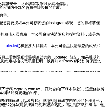
強化資訊安全，防止駭客攻擊以及異地備援。
免於公司內外部的會員未經授權的存取。
訊息等。
用此功能您需要授權本公司存取您的Instagram帳號，您的授權將僅
透過電子郵件和服務人員聯絡，本公司會盡快清除您的授權資料，或是您
。
l protected]
)和服務人員聯絡，本公司會盡快清除您的帳號和
上看到隱私權聲明連結旁的 "updated" 註記。如果聲明的
期檢視隱私權聲明，以得知 ezPretty 網站如何保護您
若您是與他人共享電腦或使用公共電腦，切記要關閉瀏覽器視
依照該資料或電子郵件所指示之方法、說明或功能連結，隨時
ezpretty.com.tw ）訂此合約(下稱本條款)，這些條款將
接受本網站所有規範的約束。
者，將可收到通知型訊息。
約店家的詳細資訊，以及與預訂服務相關資訊在內的其他各種資訊，
etty.com.tw僅是便於您能夠通過我們，預訂相對應的服務。在