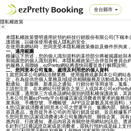
隱私權政策
×
本隱私權政策聲明適用於預約科技行銷股份有限公司(下稱本公司)於ezP
護措施，以確保使用者個人隱私的安全。
在使用本網站時，您同意受本隱私權政策條款及條件所拘束
一、適用範圍
根據以下所述，您的個人識別資料的某些部分將被揭露給與
和揭露您的個人識別資料。本隱私權政策已合併並與會員合約的
的服務人員聯絡，ezPretty網站將盡快回覆並進行解釋說明。
二、您同意本公司蒐集、處理及利用您的個人資料
1.當您與本公司網站洽辦業務、使用服務或參與本公司網站
定，在為提供您個人業務及/或提供相關服務及活動或為本
動通知、新服務、新產品之通知、行銷分析等用途等，蒐集
2.請您注意，在本網站刊登廣告之第三人或與本公司ezPr
的保護，適用第三方或各該網站個別的隱私權保護政策，其
3.本公司所屬ezPretty平台根據店家或消費者所要求的
業系統、手機型號、手機帳號、APP設定參數及其他資料)
4.您(店家或消費者)同意本公司之營運平台、集團內部、
容及產品，進而提升本公司的市場行銷及促銷、並且根據客
5.您同意您(店家或消費者)本公司集團內部、關係企業、
惠內容、行政通知、產品內容及有關您使用網站的訊息。透過
6.針對已註冊認證店家或是消費者，當執行預約或是線上支付
意,可以利用電子郵件和服務人員聯絡請客服取消功能。