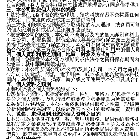
7.店家端服務人員資料 (舉例拍照或是地理資訊) 同意僅提
三、本公司對您個人資料的揭露
1.基於現有服務平台的監管環境，預約科技保證不會揭露任
律規定，而被迫向政府或第三方提供資料。
第三方也可能非法地攔截或存取傳輸的私人通訊，或會員可
的個人識別資料或私人通訊將永遠保密。
2.根據本公司的政策，本公司不會將涉及您的個人識別資料
3. 本公司、所屬集團、關係企業或與其合作行銷之第三方
將提供您表示拒絕行銷之方式，本公司不會向您索取相關費
務合作公司或第三方業務合作公司將立即停止利用您的個人
四、個人資料利用之期間、地區、對象及方式如下
1.期間：您同意於本公司存續期間或依法令之資料保存期間
2.地區：就中華民國領域內。
3.對象：本公司所屬公司(本公司)及其分公司、本公司之關
4.方式：以電話、簡訊、電子郵件、紙本或其他合於當時科
圍內，為行銷建檔、揭露、轉介或交互運用予本公司及其合
五、個人資料之類別
本聲明所指之個人資料類別如下:
1.您提供之資料，包括您的姓名、性別、連絡方式(包括但不
身分之個人資料，及執行職務或業務之必要範圍內所需蒐集
2.為提升服務品質，本公司會依照所提供服務之性質，記錄
分析和網路行為調查，以便於改善本公司的服務品質，資料
六、蒐集、處理及利用您的個人資料之目的
1.本公司為提供良好服務、客戶管理與服務、提供預約服務
章程所定之業務及執行職務或業務之必要範圍內等以及為本
2.本公司僅蒐集為執行上述特定目的所必要提供之個人資料
傳真)，於中華民國境內及法令許可之範圍內加以處理及利用
七、資料安全性