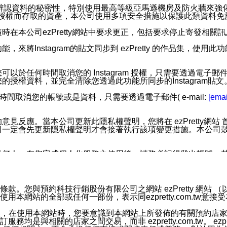
您個人辨認資料的秘密性，特別使用最高等級亞馬遜機房及防火牆來
失及未經授權而存取的資產，本公司使用多項安全措施以保護此類資料
在本公司ezPretty網站中要求更正，包括要求停止寄發相關
步功能，來將Instagram的貼文同步到 ezPretty 的作品集，使
步功能，您可以於任何時間取消您的 Instagram 授權，只需要
授權資料，並完全清除您透過此功能所同步的Instagram貼文
時間取消您的帳號或是資料，只需要透過電子郵件( e-mail:
[emai
應。當本公司更新此隱私權聲明，您將在 ezPretty網站 首頁
定會先更新隱私權聲明才會接著執行該項變更措施。本公司鼓勵您定
任何人。在您完成個人化服務之使用後，請務必記得登出帳號。
區。
並傳送或宣傳本網站各項服務之資料或電子郵件供您參考。您能
預約科技行銷股份有限公司之網站 ezPretty 網站 （以下皆稱 
網站的全部或任何一部份，表示同ezpretty.com.tw意
入本公司/本服務好友，您仍可接收到通知型訊息。
限，以廣告或其他目的的訊息皆不會被傳送。滿足以下三個條件
的資訊均無誤，在使用本網站時，您要意識到本網站上所發佈的有關預
號碼比對相符。
相關的店家之間交易，而非 ezpretty.com.tw。 ezpr
息。