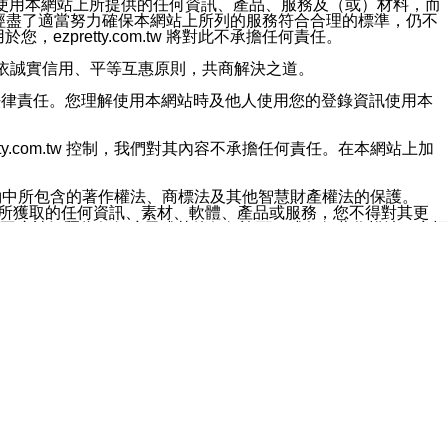
對於因為使用本網站上所提供的任何資訊、產品、服務及（或）材料，而
m.tw 已經盡了適當努力確保本網站上所列的服務符合合理的標準，仍不
ezpretty.com.tw 將對此不承擔任何責任。
均應依誠實信用、平等互惠原則，共商解決之道。
力的法律責任。您理解使用本網站時及他人使用您的登錄資訊使用本
ty.com.tw 控制，我們對其內容不承擔任何責任。在本網站上加
約中所包含的著作權法、商標法及其他智慧財產權法的保護。
網站上所獲取的任何資訊、素材、軟體、產品或服務，您不得對其更
不應被解釋為任何暗示或其他任何許可，或任何著作權法、商標
違反此規定，我們將追究其法律責任。
任何損失、責任及協力廠商的任何索賠或要求（包括律師費），將由
站而獲取到的資訊，而導致您遭受的任何風險或損失，將由您自
用本網站而造成的任何損失負責，同時，您會在此放棄有關此損失的所有及
伺服器不會發生缺陷，其中包括但不僅限於病毒或其他有害元素。對於
w 控制範圍的任何病毒感染、BUG、篡改、技術故障、錯誤、遺
有明示、暗示或法定及其他聲明、保證和條款均予以最大限度的排除，
定目的等。 ezpretty.com.tw 不能持續或在某階段
方便目的，其不應影響這些條款的範圍或意義，或是產生其他的
或任何協力廠商承擔任何責任。 在每次訪問網站時，您應檢查一下這