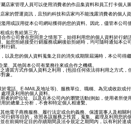
供所屬店家管理人員可以使用消費者的作品集資料和員工打卡個人圖像
何店家的營運資訊，且預約科技和店家均不能洩露消費者的個人
能濫用或誤用從本公司網站獲得的您的資料。因此，儘管本公司
出租或出售給第三方。
業務合作公司會在您同意之情形下，始得利用您的個人資料於行銷
用。如您拒絕接受行銷服務或嗣後欲拒絕時，均可隨時通知本公
資料行銷。
內，以及您的個人資料蒐集之目的消失或期限屆滿時，本公司得
係企業、其他與本公司有業務往來或合作之機構。
技之適當方式作個人資料之利用，(包括任何依法得利用之方式，
作對象。
限於電話、E-MAIL及地址等)、服務單位、職稱、為完成收款
、處理及利用的個人資料。
使用者的IP位址、以及在本公司內的瀏覽活動(例如，使用者所使
僅用於總量上分析，不會和特定個人相連繫。
及其他電子商務服務、履行法定或合約義務、保護當事人及相關
公司行銷等目的，依照各該服務之性質，蒐集、處理及利用您的
，並在前揭特定目的存續期間及法令規定之期間內，以有利於達成
。