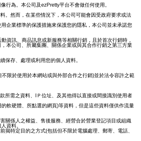
行為。本公司及ezPretty平台不會做任何使用。
資料。然而，在某些情況下，本公司可能會因受政府要求或法
使用企業標準的保護措施來保護您的隱私，本公司並未承諾您
活動資訊、商品訊息或新服務等相關行銷，且於首次行銷時，
司，本公司、所屬集團、關係企業或與其合作行銷之第三方業
繼續保存、處理或利用您的個人資料。
但不限於使用於本網站或與外部合作之行銷)並於法令容許之範
或付款所需之資料、IＰ位址、及其他得以直接或間接識別使用者
用的軟硬體、所點選的網頁)等資料，但是這些資料僅供作流量
利害關係人之權益、售後服務、經營合於營業登記項目或組織
個人資料。
前揭特定目的之方式(包括但不限於電腦處理、郵寄、電話、