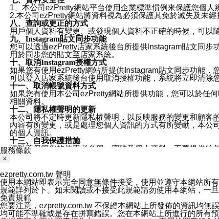
1、本公司ezPretty網站平台使用企業標準慣例來保護
2.本公司ezPretty網站將資料視為必須保護其免於滅
八、查詢或更正的方式
用戶個人資料有變更、或發現個人資料不正確的時候，可以隨時
九、Instagram貼文同步功能
您可以透過ezPretty店家系統後台所提供Instagram貼文同
用於同步您的貼文至店家系統。
十、取消Instagram授權方式
如果您有使用ezPretty網站所提供Instagram貼文同
可以登入店家系統後台使用取消授權功能，系統將立即清除您的
十一、取消帳號資料方式
如果您有使用本公司ezPretty網站所提供功能，您可以於任何
相關資料。
十二、隱私權聲明的更新
本公司將不定時更新隱私權聲明，以反映服務的變更和顧客的意見反
內容有所變更，或是處理您個人資訊的方式有所變動，本公司一
的個人資訊。
十三、自我保護措施
請妥善保管您的使用者名稱、密碼及個人資料，不要提供給
服務條款
窗，以防止他人讀取您的個人資料、信件或進入所機關管理
×
十四、傳送宣傳本站資訊或電子郵件之政策
您同意本公司網站，透過您所提供的郵件地址與您取得聯絡
ezpretty.com.tw 聲明
停止接收這些資料或電子郵件。
使用本網站即表示完全同意無條件接受，使用並遵守本網站所有條款。您與
十五、訊息通知
規範詳列於下。如未閱讀或不接受此規範請勿使用本網站，一旦使用本
本公司/本服務將以通知型訊息傳送重要訊息給您。即使未加
免責規範
本公司/本服務傳送之通知型訊息以對您有效且重要的訊息為
您要注意，ezpretty.com.tw 不保證本網站上所發佈
1.LINE 帳號設定的電話號碼與本公司/本服務所傳來的電話
均可能不準確或是存在拼寫錯誤。您在本網站上所進行的所有預訂服務均是與
2.該 LINE 帳號已在 LINE APP 設定中，同意接收通知型訊