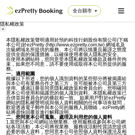
隱私權政策
×
本隱私權政策聲明適用於預約科技行銷股份有限公司(下稱
本公司)於ezPretty (http://www.ezpretty.com.tw) 網域名及
次級網域名所提供的服務。本公司將以慎重且嚴謹之態度
提供全面的保護措施，以確保使用者個人隱私的安全。
在使用本網站時，您同意受本隱私權政策條款及條件所拘
束，如果您不同意，請不要使用或取得本公司所提供的服
務。
一、適用範圍
根據以下所述，您的個人識別資料的某些部分將被揭露給
與本公司有業務合作之第三方，並可能被本公司及第三方
使用。通過註冊並同意隱私權政策和會員合約，您明確同
意本公司使用和揭露您的個人識別資料。本隱私權政策已
合併並與會員合約的條款相一致。 如果用戶對於ezPretty
網站的隱私權聲明或與個人資料相關的任何事項有疑問，
歡迎透過電子郵件與本公司的服務人員聯絡，ezPretty網
站將盡快回覆並進行解釋說明。
二、您同意本公司蒐集、處理及利用您的個人資料
1.當您與本公司網站洽辦業務、使用服務或參與本公司網
站各項活動，本公司將視業務、服務或活動性質請您提供
必要的個人資料，您同意本公司依照個人資料保護法及相