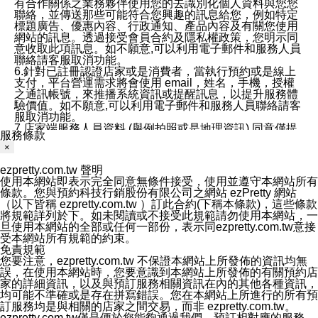
有合作關係之業務夥伴使用您的去識別化個人資料與您您
聯絡，並傳送那些可能符合您興趣的訊息給您，例如特定
標題廣告、優惠內容、行政通知、產品內容及有關您使用
網站的訊息。透過接受會員合約及隱私權政策，您明示同
意收取此項訊息。如不願意,可以利用電子郵件和服務人員
聯絡請客服取消功能。
6.針對已註冊認證店家或是消費者，當執行預約或是線上
支付，平台營運需求將會使用 email，姓名，手機，授權
之通訊帳號，來推播系統資訊或提醒訊息，以提升服務體
驗價值。如不願意,可以利用電子郵件和服務人員聯絡請客
服取消功能。
7.店家端服務人員資料 (舉例拍照或是地理資訊) 同意僅提
服務條款
供所屬店家管理人員可以使用消費者的作品集資料和員工
×
打卡個人圖像行為。本公司及ezPretty平台不會做任何使
用。
ezpretty.com.tw 聲明
三、本公司對您個人資料的揭露
使用本網站即表示完全同意無條件接受，使用並遵守本網站所有
1.基於現有服務平台的監管環境，預約科技保證不會揭露
條款。您與預約科技行銷股份有限公司之網站 ezPretty 網站
任何店家的營運資訊，且預約科技和店家均不能洩露消費
（以下皆稱 ezpretty.com.tw ）訂此合約(下稱本條款)，這些條款
者的個人資料。然而，在某些情況下，本公司可能會因受
將規範詳列於下。如未閱讀或不接受此規範請勿使用本網站，一
政府要求或法律規定，而被迫向政府或第三方提供資料。
旦使用本網站的全部或任何一部份，表示同ezpretty.com.tw意接
第三方也可能非法地攔截或存取傳輸的私人通訊，或會員
受本網站所有規範的約束。
可能濫用或誤用從本公司網站獲得的您的資料。因此，儘
免責規範
管本公司使用企業標準的保護措施來保護您的隱私，本公
您要注意，ezpretty.com.tw 不保證本網站上所發佈的資訊均無
司並未承諾您的個人識別資料或私人通訊將永遠保密。
誤，在使用本網站時，您要意識到本網站上所發佈的有關預約店
2.根據本公司的政策，本公司不會將涉及您的個人識別資
家的詳細資訊，以及與預訂服務相關資訊在內的其他各種資訊，
料出租或出售給第三方。
均可能不準確或是存在拼寫錯誤。您在本網站上所進行的所有預
3. 本公司、所屬集團、關係企業或與其合作行銷之第三方
訂服務均是與相關的店家之間交易，而非 ezpretty.com.tw。
業務合作公司會在您同意之情形下，始得利用您的個人資
ezpretty.com.tw僅是便於您能夠通過我們，預訂相對應的服務。