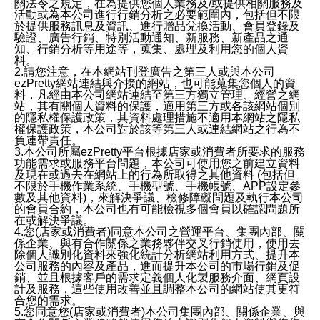
關法令之規定，在為提供您個人業務及/或提供相關服務及
活動或為本公司進行行銷分析之必要範圍內，包括但不限
於提供服務訊息及資訊、進行贈品兌換活動、會員登錄及
驗證、廣告行銷、特別活動通知、新服務、新產品之通
知、行銷分析等用途等，蒐集、處理及利用您的個人資
料。
2.請您注意，在本網站刊登廣告之第三人或與本公司
ezPretty網站連結與介接的網站，也可能蒐集您個人的資
料，凡經由本公司網站連結至第三方獨立管理、經營之網
站，其有關個人資料的保護，適用第三方或各該網站個別
的隱私權保護政策，其資料處理措施不適用本網站之隱私
權保護政策，本公司對於該等第三人或連結網站之行為不
負連帶責任。
3.本公司所屬ezPretty平台根據店家或消費者所要求的服務
功能需求或服務平台問題，本公司可使用您之前建立資料
及現在或過去在網站上的行為所取得之其他資料 (包括但
不限於手機作業系統、手機型號、手機帳號、APP設定參
數及其他資料)，來解決爭議、檢修障礙問題及執行本公司
的會員合約，本公司也有可能檢視多個會員以確認問題所
在或解決爭議。
4.您(店家或消費者)同意本公司之營運平台、集團內部、關
係企業、與有合作關係之業務夥伴交叉行銷使用，使用去
除個人識別化資料來強化統計分析網站利用方式、提升本
公司服務的內容及產品，進而提升本公司的市場行銷及促
銷、並且根據客戶的需求定義個人化製服務介面、網頁設
計及服務，這些使用改善並且調整本公司的網站使其更符
合您的需求。
5.您同意您(店家或消費者)本公司集團內部、關係企業、與