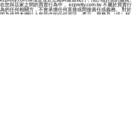
料於行銷活動資訊、商品訊息或新服務等相關行銷，且於
在您與店家之間的買賣行為中， ezpretty.com.tw 不屬於買賣行
首次行銷時，將提供您表示拒絕行銷之方式，本公司不會
為的任何相關方，不會承擔任何直接或間接責任或義務。 對於
向您索取相關費用。如您拒絕接受行銷服務或嗣後欲拒絕
因為使用本網站上所提供的任何資訊、產品、服務及（或）材
時，均可隨時通知本公司，本公司、所屬集團、關係企業
料，而產生或導致的任何損失或損害，ezpretty.com.tw 及其管
或與其合作行銷之第三方業務合作公司或第三方業務合作
理人員、員工或代表人均對此不承擔任何責任。 儘管
公司將立即停止利用您的個人資料行銷。
ezpretty.com.tw 已經盡了適當努力確保本網站上所列的服務符
四、個人資料利用之期間、地區、對象及方式如下
合合理的標準，仍不得將本網站內所列出的任何服務視為
1.期間：您同意於本公司存續期間或依法令之資料保存期
ezpretty.com.tw 推薦的服務，或是認為其代表該服務將會適用
間內，以及您的個人資料蒐集之目的消失或期限屆滿時，
於該用戶。如果該服務不適用於您，ezpretty.com.tw 將對此不
本公司得繼續保存、處理或利用您的個人資料。
承擔任何責任。
2.地區：就中華民國領域內。
網站使用者的守法義務及承諾
3.對象：本公司所屬公司(本公司)及其分公司、本公司之關
本條款構成您與 ezPretty 間之有效契約。 本條款中如有一部無
係企業、其他與本公司有業務往來或合作之機構。
效時，不影響其他條款之效力。 本條款如有未盡之處，雙方均
4.方式：以電話、簡訊、電子郵件、紙本或其他合於當時
應依誠實信用、平等互惠原則，共商解決之道。
科技之適當方式作個人資料之利用，(包括任何依法得利用
年齡和責任
之方式，但不限於使用於本網站或與外部合作之行銷)並於
你向 ezpretty.com.tw您確認您已經達到使用本網站的合法年
法令容許之範圍內，為行銷建檔、揭露、轉介或交互運用
齡。可以針對您在使用本網站時產生的任何責任，形成有約束力
予本公司及其合作對象。
的法律責任。您理解使用本網站時及他人使用您的登錄資訊使用
五、個人資料之類別
本網站時所產生的交易責任。
本聲明所指之個人資料類別如下:
網站連結
1.您提供之資料，包括您的姓名、性別、連絡方式(包括但
本網站可能包含有通往ezpretty.com.tw以外的其他方所運營網站
不限於電話、E-MAIL及地址等)、服務單位、職稱、為完
的超連結。此類超連結僅提供用於參考。此類網站不是由
成收款或付款所需之資料、IＰ位址、及其他得以直接或間
ezpretty.com.tw 控制，我們對其內容不承擔任何責任。在本網
接識別使用者身分之個人資料，及執行職務或業務之必要
站上加入通往此類網站的超連結，並非暗示我們贊同此類網站上
範圍內所需蒐集、處理及利用的個人資料。
的材料或是與其經營人之間存在任何聯繫。
2.為提升服務品質，本公司會依照所提供服務之性質，記
智慧財產權聲明
錄使用者的IP位址、以及在本公司內的瀏覽活動(例如，使
本網站上的所有資訊、內容、圖片、文字、聲音、圖像22、按
用者所使用的軟硬體、所點選的網頁)等資料，但是這些資
鈕、商標、服務標章及商品名稱均受中華民國國家法律及國際條