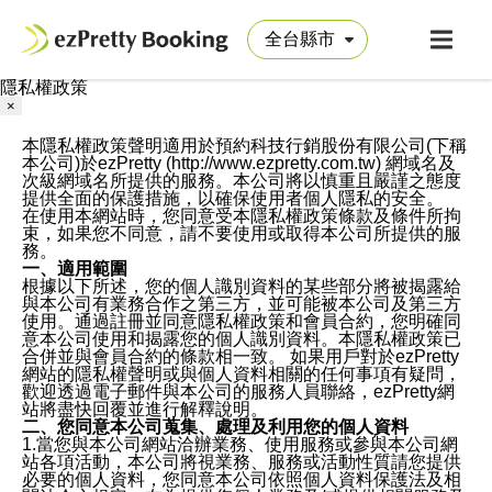
隱私權政策
×
本隱私權政策聲明適用於預約科技行銷股份有限公司(下稱
本公司)於ezPretty (http://www.ezpretty.com.tw) 網域名及
次級網域名所提供的服務。本公司將以慎重且嚴謹之態度
提供全面的保護措施，以確保使用者個人隱私的安全。
在使用本網站時，您同意受本隱私權政策條款及條件所拘
束，如果您不同意，請不要使用或取得本公司所提供的服
務。
一、適用範圍
根據以下所述，您的個人識別資料的某些部分將被揭露給
與本公司有業務合作之第三方，並可能被本公司及第三方
使用。通過註冊並同意隱私權政策和會員合約，您明確同
意本公司使用和揭露您的個人識別資料。本隱私權政策已
合併並與會員合約的條款相一致。 如果用戶對於ezPretty
網站的隱私權聲明或與個人資料相關的任何事項有疑問，
歡迎透過電子郵件與本公司的服務人員聯絡，ezPretty網
站將盡快回覆並進行解釋說明。
二、您同意本公司蒐集、處理及利用您的個人資料
1.當您與本公司網站洽辦業務、使用服務或參與本公司網
站各項活動，本公司將視業務、服務或活動性質請您提供
必要的個人資料，您同意本公司依照個人資料保護法及相