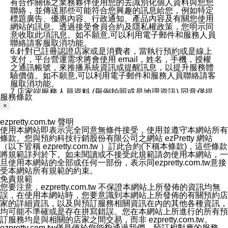
有合作關係之業務夥伴使用您的去識別化個人資料與您您
聯絡，並傳送那些可能符合您興趣的訊息給您，例如特定
標題廣告、優惠內容、行政通知、產品內容及有關您使用
網站的訊息。透過接受會員合約及隱私權政策，您明示同
意收取此項訊息。如不願意,可以利用電子郵件和服務人員
聯絡請客服取消功能。
6.針對已註冊認證店家或是消費者，當執行預約或是線上
支付，平台營運需求將會使用 email，姓名，手機，授權
之通訊帳號，來推播系統資訊或提醒訊息，以提升服務體
驗價值。如不願意,可以利用電子郵件和服務人員聯絡請客
服取消功能。
7.店家端服務人員資料 (舉例拍照或是地理資訊) 同意僅提
服務條款
供所屬店家管理人員可以使用消費者的作品集資料和員工
×
打卡個人圖像行為。本公司及ezPretty平台不會做任何使
用。
ezpretty.com.tw 聲明
三、本公司對您個人資料的揭露
使用本網站即表示完全同意無條件接受，使用並遵守本網站所有
1.基於現有服務平台的監管環境，預約科技保證不會揭露
條款。您與預約科技行銷股份有限公司之網站 ezPretty 網站
任何店家的營運資訊，且預約科技和店家均不能洩露消費
（以下皆稱 ezpretty.com.tw ）訂此合約(下稱本條款)，這些條款
者的個人資料。然而，在某些情況下，本公司可能會因受
將規範詳列於下。如未閱讀或不接受此規範請勿使用本網站，一
政府要求或法律規定，而被迫向政府或第三方提供資料。
旦使用本網站的全部或任何一部份，表示同ezpretty.com.tw意接
第三方也可能非法地攔截或存取傳輸的私人通訊，或會員
受本網站所有規範的約束。
可能濫用或誤用從本公司網站獲得的您的資料。因此，儘
免責規範
管本公司使用企業標準的保護措施來保護您的隱私，本公
您要注意，ezpretty.com.tw 不保證本網站上所發佈的資訊均無
司並未承諾您的個人識別資料或私人通訊將永遠保密。
誤，在使用本網站時，您要意識到本網站上所發佈的有關預約店
2.根據本公司的政策，本公司不會將涉及您的個人識別資
家的詳細資訊，以及與預訂服務相關資訊在內的其他各種資訊，
料出租或出售給第三方。
均可能不準確或是存在拼寫錯誤。您在本網站上所進行的所有預
3. 本公司、所屬集團、關係企業或與其合作行銷之第三方
訂服務均是與相關的店家之間交易，而非 ezpretty.com.tw。
業務合作公司會在您同意之情形下，始得利用您的個人資
ezpretty.com.tw僅是便於您能夠通過我們，預訂相對應的服務。