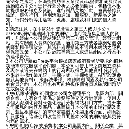
關法令之規定，在為提供您個人業務及/或提供相關服務及
活動或為本公司進行行銷分析之必要範圍內，包括但不限
於提供服務訊息及資訊、進行贈品兌換活動、會員登錄及
驗證、廣告行銷、特別活動通知、新服務、新產品之通
知、行銷分析等用途等，蒐集、處理及利用您的個人資
料。
2.請您注意，在本網站刊登廣告之第三人或與本公司
ezPretty網站連結與介接的網站，也可能蒐集您個人的資
料，凡經由本公司網站連結至第三方獨立管理、經營之網
站，其有關個人資料的保護，適用第三方或各該網站個別
的隱私權保護政策，其資料處理措施不適用本網站之隱私
權保護政策，本公司對於該等第三人或連結網站之行為不
負連帶責任。
3.本公司所屬ezPretty平台根據店家或消費者所要求的服務
功能需求或服務平台問題，本公司可使用您之前建立資料
及現在或過去在網站上的行為所取得之其他資料 (包括但
不限於手機作業系統、手機型號、手機帳號、APP設定參
數及其他資料)，來解決爭議、檢修障礙問題及執行本公司
的會員合約，本公司也有可能檢視多個會員以確認問題所
在或解決爭議。
4.您(店家或消費者)同意本公司之營運平台、集團內部、關
係企業、與有合作關係之業務夥伴交叉行銷使用，使用去
除個人識別化資料來強化統計分析網站利用方式、提升本
公司服務的內容及產品，進而提升本公司的市場行銷及促
銷、並且根據客戶的需求定義個人化製服務介面、網頁設
計及服務，這些使用改善並且調整本公司的網站使其更符
合您的需求。
5.您同意您(店家或消費者)本公司集團內部、關係企業、與