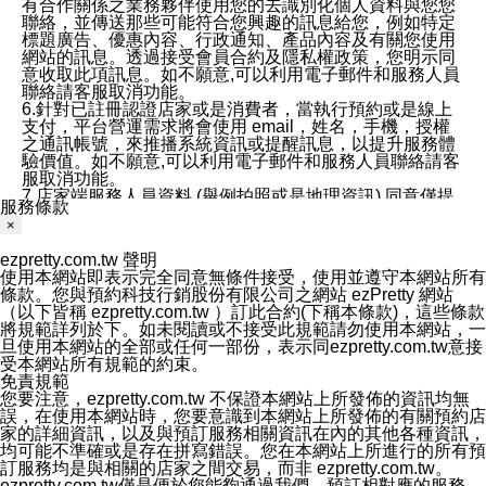
有合作關係之業務夥伴使用您的去識別化個人資料與您您
聯絡，並傳送那些可能符合您興趣的訊息給您，例如特定
標題廣告、優惠內容、行政通知、產品內容及有關您使用
網站的訊息。透過接受會員合約及隱私權政策，您明示同
意收取此項訊息。如不願意,可以利用電子郵件和服務人員
聯絡請客服取消功能。
6.針對已註冊認證店家或是消費者，當執行預約或是線上
支付，平台營運需求將會使用 email，姓名，手機，授權
之通訊帳號，來推播系統資訊或提醒訊息，以提升服務體
驗價值。如不願意,可以利用電子郵件和服務人員聯絡請客
服取消功能。
7.店家端服務人員資料 (舉例拍照或是地理資訊) 同意僅提
服務條款
供所屬店家管理人員可以使用消費者的作品集資料和員工
×
打卡個人圖像行為。本公司及ezPretty平台不會做任何使
用。
ezpretty.com.tw 聲明
三、本公司對您個人資料的揭露
使用本網站即表示完全同意無條件接受，使用並遵守本網站所有
1.基於現有服務平台的監管環境，預約科技保證不會揭露
條款。您與預約科技行銷股份有限公司之網站 ezPretty 網站
任何店家的營運資訊，且預約科技和店家均不能洩露消費
（以下皆稱 ezpretty.com.tw ）訂此合約(下稱本條款)，這些條款
者的個人資料。然而，在某些情況下，本公司可能會因受
將規範詳列於下。如未閱讀或不接受此規範請勿使用本網站，一
政府要求或法律規定，而被迫向政府或第三方提供資料。
旦使用本網站的全部或任何一部份，表示同ezpretty.com.tw意接
第三方也可能非法地攔截或存取傳輸的私人通訊，或會員
受本網站所有規範的約束。
可能濫用或誤用從本公司網站獲得的您的資料。因此，儘
免責規範
管本公司使用企業標準的保護措施來保護您的隱私，本公
您要注意，ezpretty.com.tw 不保證本網站上所發佈的資訊均無
司並未承諾您的個人識別資料或私人通訊將永遠保密。
誤，在使用本網站時，您要意識到本網站上所發佈的有關預約店
2.根據本公司的政策，本公司不會將涉及您的個人識別資
家的詳細資訊，以及與預訂服務相關資訊在內的其他各種資訊，
料出租或出售給第三方。
均可能不準確或是存在拼寫錯誤。您在本網站上所進行的所有預
3. 本公司、所屬集團、關係企業或與其合作行銷之第三方
訂服務均是與相關的店家之間交易，而非 ezpretty.com.tw。
業務合作公司會在您同意之情形下，始得利用您的個人資
ezpretty.com.tw僅是便於您能夠通過我們，預訂相對應的服務。