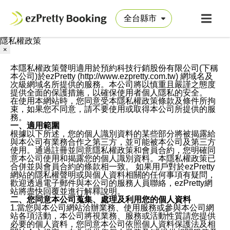
隱私權政策
×
本隱私權政策聲明適用於預約科技行銷股份有限公司(下稱
本公司)於ezPretty (http://www.ezpretty.com.tw) 網域名及
次級網域名所提供的服務。本公司將以慎重且嚴謹之態度
提供全面的保護措施，以確保使用者個人隱私的安全。
在使用本網站時，您同意受本隱私權政策條款及條件所拘
束，如果您不同意，請不要使用或取得本公司所提供的服
務。
一、適用範圍
根據以下所述，您的個人識別資料的某些部分將被揭露給
與本公司有業務合作之第三方，並可能被本公司及第三方
使用。通過註冊並同意隱私權政策和會員合約，您明確同
意本公司使用和揭露您的個人識別資料。本隱私權政策已
合併並與會員合約的條款相一致。 如果用戶對於ezPretty
網站的隱私權聲明或與個人資料相關的任何事項有疑問，
歡迎透過電子郵件與本公司的服務人員聯絡，ezPretty網
站將盡快回覆並進行解釋說明。
二、您同意本公司蒐集、處理及利用您的個人資料
1.當您與本公司網站洽辦業務、使用服務或參與本公司網
站各項活動，本公司將視業務、服務或活動性質請您提供
必要的個人資料，您同意本公司依照個人資料保護法及相