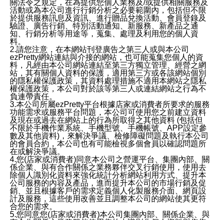
關法令之規定，在為提供您個人業務及/或提供相關服務及
活動或為本公司進行行銷分析之必要範圍內，包括但不限
於提供服務訊息及資訊、進行贈品兌換活動、會員登錄及
驗證、廣告行銷、特別活動通知、新服務、新產品之通
知、行銷分析等用途等，蒐集、處理及利用您的個人資
料。
2.請您注意，在本網站刊登廣告之第三人或與本公司
ezPretty網站連結與介接的網站，也可能蒐集您個人的資
料，凡經由本公司網站連結至第三方獨立管理、經營之網
站，其有關個人資料的保護，適用第三方或各該網站個別
的隱私權保護政策，其資料處理措施不適用本網站之隱私
權保護政策，本公司對於該等第三人或連結網站之行為不
負連帶責任。
3.本公司所屬ezPretty平台根據店家或消費者所要求的服務
功能需求或服務平台問題，本公司可使用您之前建立資料
及現在或過去在網站上的行為所取得之其他資料 (包括但
不限於手機作業系統、手機型號、手機帳號、APP設定參
數及其他資料)，來解決爭議、檢修障礙問題及執行本公司
的會員合約，本公司也有可能檢視多個會員以確認問題所
在或解決爭議。
4.您(店家或消費者)同意本公司之營運平台、集團內部、關
係企業、與有合作關係之業務夥伴交叉行銷使用，使用去
除個人識別化資料來強化統計分析網站利用方式、提升本
公司服務的內容及產品，進而提升本公司的市場行銷及促
銷、並且根據客戶的需求定義個人化製服務介面、網頁設
計及服務，這些使用改善並且調整本公司的網站使其更符
合您的需求。
5.您同意您(店家或消費者)本公司集團內部、關係企業、與