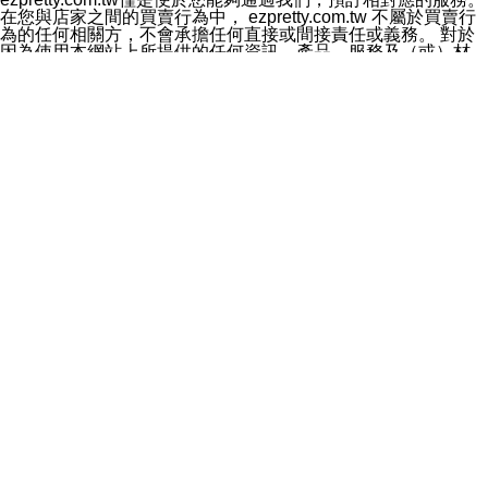
料於行銷活動資訊、商品訊息或新服務等相關行銷，且於
在您與店家之間的買賣行為中， ezpretty.com.tw 不屬於買賣行
首次行銷時，將提供您表示拒絕行銷之方式，本公司不會
為的任何相關方，不會承擔任何直接或間接責任或義務。 對於
向您索取相關費用。如您拒絕接受行銷服務或嗣後欲拒絕
因為使用本網站上所提供的任何資訊、產品、服務及（或）材
時，均可隨時通知本公司，本公司、所屬集團、關係企業
料，而產生或導致的任何損失或損害，ezpretty.com.tw 及其管
或與其合作行銷之第三方業務合作公司或第三方業務合作
理人員、員工或代表人均對此不承擔任何責任。 儘管
公司將立即停止利用您的個人資料行銷。
ezpretty.com.tw 已經盡了適當努力確保本網站上所列的服務符
四、個人資料利用之期間、地區、對象及方式如下
合合理的標準，仍不得將本網站內所列出的任何服務視為
1.期間：您同意於本公司存續期間或依法令之資料保存期
ezpretty.com.tw 推薦的服務，或是認為其代表該服務將會適用
間內，以及您的個人資料蒐集之目的消失或期限屆滿時，
於該用戶。如果該服務不適用於您，ezpretty.com.tw 將對此不
本公司得繼續保存、處理或利用您的個人資料。
承擔任何責任。
2.地區：就中華民國領域內。
網站使用者的守法義務及承諾
3.對象：本公司所屬公司(本公司)及其分公司、本公司之關
本條款構成您與 ezPretty 間之有效契約。 本條款中如有一部無
係企業、其他與本公司有業務往來或合作之機構。
效時，不影響其他條款之效力。 本條款如有未盡之處，雙方均
4.方式：以電話、簡訊、電子郵件、紙本或其他合於當時
應依誠實信用、平等互惠原則，共商解決之道。
科技之適當方式作個人資料之利用，(包括任何依法得利用
年齡和責任
之方式，但不限於使用於本網站或與外部合作之行銷)並於
你向 ezpretty.com.tw您確認您已經達到使用本網站的合法年
法令容許之範圍內，為行銷建檔、揭露、轉介或交互運用
齡。可以針對您在使用本網站時產生的任何責任，形成有約束力
予本公司及其合作對象。
的法律責任。您理解使用本網站時及他人使用您的登錄資訊使用
五、個人資料之類別
本網站時所產生的交易責任。
本聲明所指之個人資料類別如下:
網站連結
1.您提供之資料，包括您的姓名、性別、連絡方式(包括但
本網站可能包含有通往ezpretty.com.tw以外的其他方所運營網站
不限於電話、E-MAIL及地址等)、服務單位、職稱、為完
的超連結。此類超連結僅提供用於參考。此類網站不是由
成收款或付款所需之資料、IＰ位址、及其他得以直接或間
ezpretty.com.tw 控制，我們對其內容不承擔任何責任。在本網
接識別使用者身分之個人資料，及執行職務或業務之必要
站上加入通往此類網站的超連結，並非暗示我們贊同此類網站上
範圍內所需蒐集、處理及利用的個人資料。
的材料或是與其經營人之間存在任何聯繫。
2.為提升服務品質，本公司會依照所提供服務之性質，記
智慧財產權聲明
錄使用者的IP位址、以及在本公司內的瀏覽活動(例如，使
本網站上的所有資訊、內容、圖片、文字、聲音、圖像22、按
用者所使用的軟硬體、所點選的網頁)等資料，但是這些資
鈕、商標、服務標章及商品名稱均受中華民國國家法律及國際條