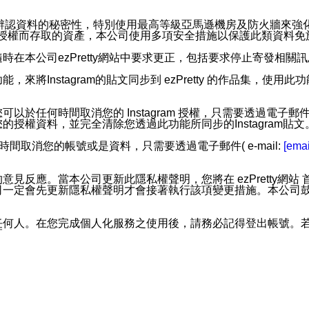
。
您個人辨認資料的秘密性，特別使用最高等級亞馬遜機房及防火牆來
失及未經授權而存取的資產，本公司使用多項安全措施以保護此類資料
在本公司ezPretty網站中要求更正，包括要求停止寄發相關
步功能，來將Instagram的貼文同步到 ezPretty 的作品集，使
步功能，您可以於任何時間取消您的 Instagram 授權，只需要
授權資料，並完全清除您透過此功能所同步的Instagram貼文
時間取消您的帳號或是資料，只需要透過電子郵件( e-mail:
[emai
應。當本公司更新此隱私權聲明，您將在 ezPretty網站 首頁
定會先更新隱私權聲明才會接著執行該項變更措施。本公司鼓勵您定
任何人。在您完成個人化服務之使用後，請務必記得登出帳號。
區。
並傳送或宣傳本網站各項服務之資料或電子郵件供您參考。您能
入本公司/本服務好友，您仍可接收到通知型訊息。
限，以廣告或其他目的的訊息皆不會被傳送。滿足以下三個條件