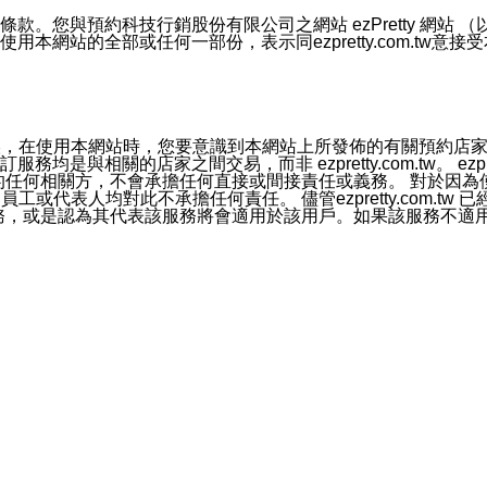
號碼比對相符。
息。
預約科技行銷股份有限公司之網站 ezPretty 網站 （以下皆稱 
網站的全部或任何一部份，表示同ezpretty.com.tw意
的資訊均無誤，在使用本網站時，您要意識到本網站上所發佈的有關預
官方帳號或認證官方帳號的通知型訊息。
相關的店家之間交易，而非 ezpretty.com.tw。 ezpr
屬於買賣行為的任何相關方，不會承擔任何直接或間接責任或義務。 
人員、員工或代表人均對此不承擔任何責任。 儘管ezpretty.co
薦的服務，或是認為其代表該服務將會適用於該用戶。如果該服務不適用於您，
有一部無效時，不影響其他條款之效力。 本條款如有未盡之處，雙方
的合法年齡。可以針對您在使用本網站時產生的任何責任，形成有約束