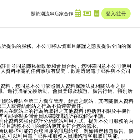
關於潮流串
店家合作
登入/註冊
域名及次級網域名所提供的服務。本公司將以慎重且嚴謹之態度提供全面的保
過註冊並同意隱私權政策和會員合約，您明確同意本公司使用
與個人資料相關的任何事項有疑問，歡迎透過電子郵件與本公司
人資料，您同意本公司依照個人資料保護法及相關法令之規
訊、進行贈品兌換活動、會員登錄及驗證、廣告行銷、特別活
本公司網站連結至第三方獨立管理、經營之網站，其有關個人資料
第三人或連結網站之行為不負連帶責任。
或過去在網站上的行為所取得之其他資料 (包括但不限於手機作
也有可能檢視多個會員以確認問題所在或解決爭議。
識別化資料來強化統計分析網站利用方式、提升本公司服務的內
善並且調整本公司的網站使其更符合您的需求。
並傳送那些可能符合您興趣的訊息給您，例如特定標題廣告、優
意,可以利用電子郵件和服務人員聯絡請客服取消功能。