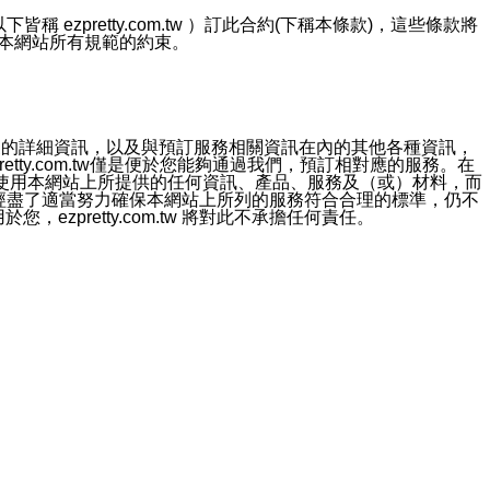
ezpretty.com.tw ）訂此合約(下稱本條款)，這些條款將
接受本網站所有規範的約束。
約店家的詳細資訊，以及與預訂服務相關資訊在內的其他各種資訊，
etty.com.tw僅是便於您能夠通過我們，預訂相對應的服務。在
對於因為使用本網站上所提供的任何資訊、產品、服務及（或）材料，而
m.tw 已經盡了適當努力確保本網站上所列的服務符合合理的標準，仍不
ezpretty.com.tw 將對此不承擔任何責任。
均應依誠實信用、平等互惠原則，共商解決之道。
力的法律責任。您理解使用本網站時及他人使用您的登錄資訊使用本