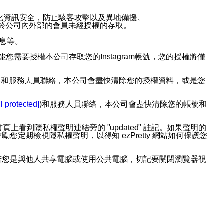
強化資訊安全，防止駭客攻擊以及異地備援。
免於公司內外部的會員未經授權的存取。
訊息等。
用此功能您需要授權本公司存取您的Instagram帳號，您的授權將僅
透過電子郵件和服務人員聯絡，本公司會盡快清除您的授權資料，或是您
。
l protected]
)和服務人員聯絡，本公司會盡快清除您的帳號和
上看到隱私權聲明連結旁的 "updated" 註記。如果聲明的
期檢視隱私權聲明，以得知 ezPretty 網站如何保護您
若您是與他人共享電腦或使用公共電腦，切記要關閉瀏覽器視
依照該資料或電子郵件所指示之方法、說明或功能連結，隨時
者，將可收到通知型訊息。