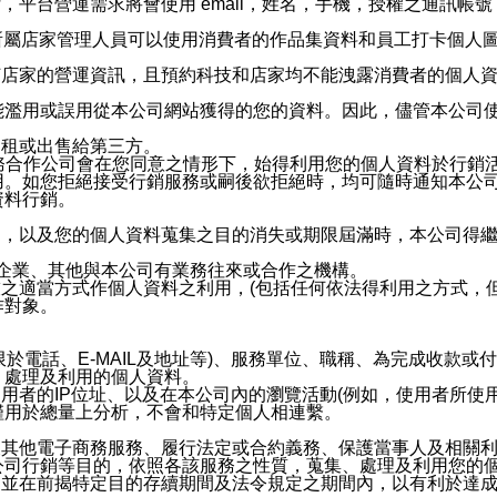
，平台營運需求將會使用 email，姓名，手機，授權之通訊
供所屬店家管理人員可以使用消費者的作品集資料和員工打卡個人圖像
何店家的營運資訊，且預約科技和店家均不能洩露消費者的個人
能濫用或誤用從本公司網站獲得的您的資料。因此，儘管本公司
出租或出售給第三方。
業務合作公司會在您同意之情形下，始得利用您的個人資料於行銷
用。如您拒絕接受行銷服務或嗣後欲拒絕時，均可隨時通知本公
資料行銷。
內，以及您的個人資料蒐集之目的消失或期限屆滿時，本公司得
係企業、其他與本公司有業務往來或合作之機構。
技之適當方式作個人資料之利用，(包括任何依法得利用之方式，
作對象。
限於電話、E-MAIL及地址等)、服務單位、職稱、為完成收款
、處理及利用的個人資料。
使用者的IP位址、以及在本公司內的瀏覽活動(例如，使用者所使
僅用於總量上分析，不會和特定個人相連繫。
及其他電子商務服務、履行法定或合約義務、保護當事人及相關
公司行銷等目的，依照各該服務之性質，蒐集、處理及利用您的
，並在前揭特定目的存續期間及法令規定之期間內，以有利於達成