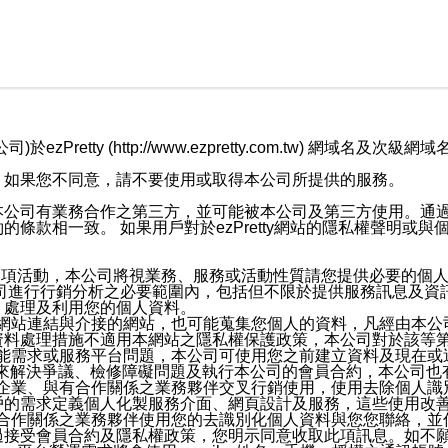
retty (http://www.ezpretty.com.tw) 網
，如果您不同意，請不要使用或取得本公司所提供的服務。
本公司有業務合作之第三方，並可能被本公司及第三方使用。通
條款相一致。 如果用戶對於ezPretty網站的隱私權聲明或
各項活動，本公司將視業務、服務或活動性質請您提供必要的個
公司進行行銷分析之必要範圍內，包括但不限於提供服務訊息及資
、處理及利用您的個人資料。
etty網站連結與介接的網站，也可能蒐集您個人的資料，凡經由
資料處理措施不適用本網站之隱私權保護政策，本公司對於該等
服務功能需求或服務平台問題，本公司可使用您之前建立資料及現在
，來解決爭議、檢修障礙問題及執行本公司的會員合約，本公司
關係企業、與有合作關係之業務夥伴交叉行銷使用，使用去除個人
戶的需求定義個人化製服務介面、網頁設計及服務，這些使用改
與有合作關係之業務夥伴使用您的去識別化個人資料與您您聯絡，
接受會員合約及隱私權政策，您明示同意收取此項訊息。如不願