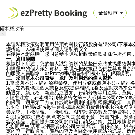
隱私權政策
×
本隱私權政策聲明適用於預約科技行銷股份有限公司(下稱本公司)於ezP
護措施，以確保使用者個人隱私的安全。
在使用本網站時，您同意受本隱私權政策條款及條件所拘束
一、適用範圍
根據以下所述，您的個人識別資料的某些部分將被揭露給與
和揭露您的個人識別資料。本隱私權政策已合併並與會員合約的
的服務人員聯絡，ezPretty網站將盡快回覆並進行解釋說明。
二、您同意本公司蒐集、處理及利用您的個人資料
1.當您與本公司網站洽辦業務、使用服務或參與本公司網站
定，在為提供您個人業務及/或提供相關服務及活動或為本
動通知、新服務、新產品之通知、行銷分析等用途等，蒐集
2.請您注意，在本網站刊登廣告之第三人或與本公司ezPr
的保護，適用第三方或各該網站個別的隱私權保護政策，其
3.本公司所屬ezPretty平台根據店家或消費者所要求的
業系統、手機型號、手機帳號、APP設定參數及其他資料)
4.您(店家或消費者)同意本公司之營運平台、集團內部、
容及產品，進而提升本公司的市場行銷及促銷、並且根據客
5.您同意您(店家或消費者)本公司集團內部、關係企業、
惠內容、行政通知、產品內容及有關您使用網站的訊息。透過