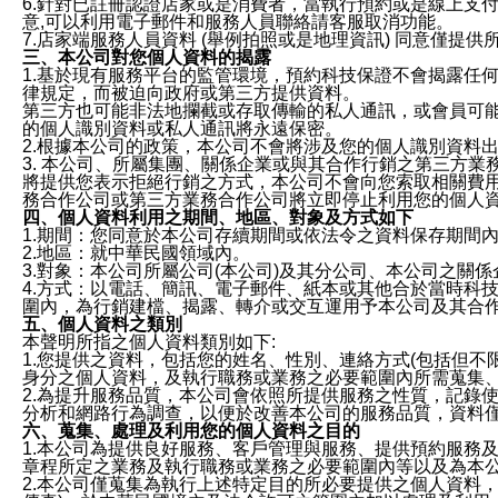
6.針對已註冊認證店家或是消費者，當執行預約或是線上支付
意,可以利用電子郵件和服務人員聯絡請客服取消功能。
7.店家端服務人員資料 (舉例拍照或是地理資訊) 同意僅提
三、本公司對您個人資料的揭露
1.基於現有服務平台的監管環境，預約科技保證不會揭露任
律規定，而被迫向政府或第三方提供資料。
第三方也可能非法地攔截或存取傳輸的私人通訊，或會員可
的個人識別資料或私人通訊將永遠保密。
2.根據本公司的政策，本公司不會將涉及您的個人識別資料
3. 本公司、所屬集團、關係企業或與其合作行銷之第三方
將提供您表示拒絕行銷之方式，本公司不會向您索取相關費
務合作公司或第三方業務合作公司將立即停止利用您的個人
四、個人資料利用之期間、地區、對象及方式如下
1.期間：您同意於本公司存續期間或依法令之資料保存期間
2.地區：就中華民國領域內。
3.對象：本公司所屬公司(本公司)及其分公司、本公司之關
4.方式：以電話、簡訊、電子郵件、紙本或其他合於當時科
圍內，為行銷建檔、揭露、轉介或交互運用予本公司及其合
五、個人資料之類別
本聲明所指之個人資料類別如下:
1.您提供之資料，包括您的姓名、性別、連絡方式(包括但不
身分之個人資料，及執行職務或業務之必要範圍內所需蒐集
2.為提升服務品質，本公司會依照所提供服務之性質，記錄
分析和網路行為調查，以便於改善本公司的服務品質，資料
六、蒐集、處理及利用您的個人資料之目的
1.本公司為提供良好服務、客戶管理與服務、提供預約服務
章程所定之業務及執行職務或業務之必要範圍內等以及為本
2.本公司僅蒐集為執行上述特定目的所必要提供之個人資料