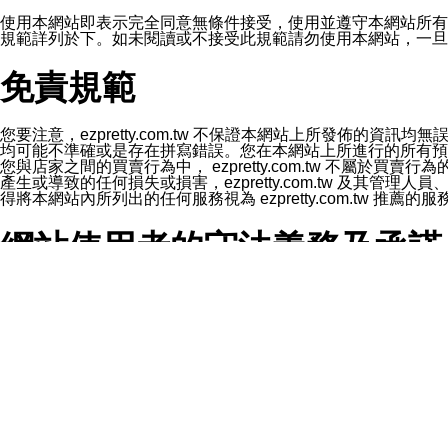
1.LINE 帳號設定的電話號碼與本公司/本服務所傳來的電話
2.該 LINE 帳號已在 LINE APP 設定中，同意接收通知型訊
使用本網站即表示完全同意無條件接受，使用並遵守本網站所有條款。您與
3.LINE 帳號未封鎖傳送訊息之 LINE 官方帳號。
規範詳列於下。如未閱讀或不接受此規範請勿使用本網站，一旦使用本
欲變更通知型訊息的設定，操作如下：
1.點選「主頁」＞「設定」
免責規範
2.點選「隱私設定」
3.點選「提供使用資料」
4.點選「LINE通知型訊息」
5.開關「接收LINE通知型訊息」
您要注意，ezpretty.com.tw 不保證本網站上所發佈
❗️關閉「接收通知型訊息」後，將不會接收到來自任何企業
均可能不準確或是存在拼寫錯誤。您在本網站上所進行的所有預訂服務均是與
您與店家之間的買賣行為中， ezpretty.com.tw 不
產生或導致的任何損失或損害，ezpretty.com.tw 及其管理
得將本網站內所列出的任何服務視為 ezpretty.com.tw 推
網站使用者的守法義務及承諾
本條款構成您與 ezPretty 間之有效契約。 本條款中如
年齡和責任
你向 ezpretty.com.tw您確認您已經達到使用本網站
網站時所產生的交易責任。