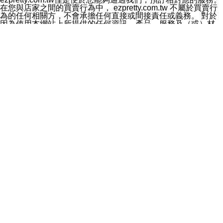
料於行銷活動資訊、商品訊息或新服務等相關行銷，且於
在您與店家之間的買賣行為中， ezpretty.com.tw 不屬於買賣行
首次行銷時，將提供您表示拒絕行銷之方式，本公司不會
為的任何相關方，不會承擔任何直接或間接責任或義務。 對於
向您索取相關費用。如您拒絕接受行銷服務或嗣後欲拒絕
因為使用本網站上所提供的任何資訊、產品、服務及（或）材
時，均可隨時通知本公司，本公司、所屬集團、關係企業
料，而產生或導致的任何損失或損害，ezpretty.com.tw 及其管
或與其合作行銷之第三方業務合作公司或第三方業務合作
理人員、員工或代表人均對此不承擔任何責任。 儘管
公司將立即停止利用您的個人資料行銷。
ezpretty.com.tw 已經盡了適當努力確保本網站上所列的服務符
四、個人資料利用之期間、地區、對象及方式如下
合合理的標準，仍不得將本網站內所列出的任何服務視為
1.期間：您同意於本公司存續期間或依法令之資料保存期
ezpretty.com.tw 推薦的服務，或是認為其代表該服務將會適用
間內，以及您的個人資料蒐集之目的消失或期限屆滿時，
於該用戶。如果該服務不適用於您，ezpretty.com.tw 將對此不
本公司得繼續保存、處理或利用您的個人資料。
承擔任何責任。
2.地區：就中華民國領域內。
網站使用者的守法義務及承諾
3.對象：本公司所屬公司(本公司)及其分公司、本公司之關
本條款構成您與 ezPretty 間之有效契約。 本條款中如有一部無
係企業、其他與本公司有業務往來或合作之機構。
效時，不影響其他條款之效力。 本條款如有未盡之處，雙方均
4.方式：以電話、簡訊、電子郵件、紙本或其他合於當時
應依誠實信用、平等互惠原則，共商解決之道。
科技之適當方式作個人資料之利用，(包括任何依法得利用
年齡和責任
之方式，但不限於使用於本網站或與外部合作之行銷)並於
你向 ezpretty.com.tw您確認您已經達到使用本網站的合法年
法令容許之範圍內，為行銷建檔、揭露、轉介或交互運用
齡。可以針對您在使用本網站時產生的任何責任，形成有約束力
予本公司及其合作對象。
的法律責任。您理解使用本網站時及他人使用您的登錄資訊使用
五、個人資料之類別
本網站時所產生的交易責任。
本聲明所指之個人資料類別如下:
網站連結
1.您提供之資料，包括您的姓名、性別、連絡方式(包括但
本網站可能包含有通往ezpretty.com.tw以外的其他方所運營網站
不限於電話、E-MAIL及地址等)、服務單位、職稱、為完
的超連結。此類超連結僅提供用於參考。此類網站不是由
成收款或付款所需之資料、IＰ位址、及其他得以直接或間
ezpretty.com.tw 控制，我們對其內容不承擔任何責任。在本網
接識別使用者身分之個人資料，及執行職務或業務之必要
站上加入通往此類網站的超連結，並非暗示我們贊同此類網站上
範圍內所需蒐集、處理及利用的個人資料。
的材料或是與其經營人之間存在任何聯繫。
2.為提升服務品質，本公司會依照所提供服務之性質，記
智慧財產權聲明
錄使用者的IP位址、以及在本公司內的瀏覽活動(例如，使
本網站上的所有資訊、內容、圖片、文字、聲音、圖像22、按
用者所使用的軟硬體、所點選的網頁)等資料，但是這些資
鈕、商標、服務標章及商品名稱均受中華民國國家法律及國際條