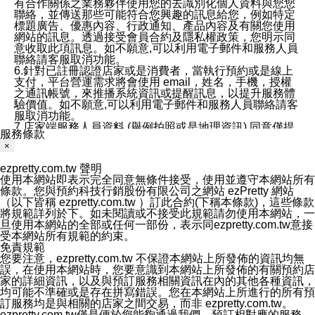
有合作關係之業務夥伴使用您的去識別化個人資料與您您
聯絡，並傳送那些可能符合您興趣的訊息給您，例如特定
標題廣告、優惠內容、行政通知、產品內容及有關您使用
網站的訊息。透過接受會員合約及隱私權政策，您明示同
意收取此項訊息。如不願意,可以利用電子郵件和服務人員
聯絡請客服取消功能。
6.針對已註冊認證店家或是消費者，當執行預約或是線上
支付，平台營運需求將會使用 email，姓名，手機，授權
之通訊帳號，來推播系統資訊或提醒訊息，以提升服務體
驗價值。如不願意,可以利用電子郵件和服務人員聯絡請客
服取消功能。
7.店家端服務人員資料 (舉例拍照或是地理資訊) 同意僅提
服務條款
供所屬店家管理人員可以使用消費者的作品集資料和員工
×
打卡個人圖像行為。本公司及ezPretty平台不會做任何使
用。
ezpretty.com.tw 聲明
三、本公司對您個人資料的揭露
使用本網站即表示完全同意無條件接受，使用並遵守本網站所有
1.基於現有服務平台的監管環境，預約科技保證不會揭露
條款。您與預約科技行銷股份有限公司之網站 ezPretty 網站
任何店家的營運資訊，且預約科技和店家均不能洩露消費
（以下皆稱 ezpretty.com.tw ）訂此合約(下稱本條款)，這些條款
者的個人資料。然而，在某些情況下，本公司可能會因受
將規範詳列於下。如未閱讀或不接受此規範請勿使用本網站，一
政府要求或法律規定，而被迫向政府或第三方提供資料。
旦使用本網站的全部或任何一部份，表示同ezpretty.com.tw意接
第三方也可能非法地攔截或存取傳輸的私人通訊，或會員
受本網站所有規範的約束。
可能濫用或誤用從本公司網站獲得的您的資料。因此，儘
免責規範
管本公司使用企業標準的保護措施來保護您的隱私，本公
您要注意，ezpretty.com.tw 不保證本網站上所發佈的資訊均無
司並未承諾您的個人識別資料或私人通訊將永遠保密。
誤，在使用本網站時，您要意識到本網站上所發佈的有關預約店
2.根據本公司的政策，本公司不會將涉及您的個人識別資
家的詳細資訊，以及與預訂服務相關資訊在內的其他各種資訊，
料出租或出售給第三方。
均可能不準確或是存在拼寫錯誤。您在本網站上所進行的所有預
3. 本公司、所屬集團、關係企業或與其合作行銷之第三方
訂服務均是與相關的店家之間交易，而非 ezpretty.com.tw。
業務合作公司會在您同意之情形下，始得利用您的個人資
ezpretty.com.tw僅是便於您能夠通過我們，預訂相對應的服務。