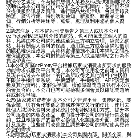
關法令之規定，在為提供您個人業務及/或提供相關服務及
活動或為本公司進行行銷分析之必要範圍內，包括但不限
於提供服務訊息及資訊、進行贈品兌換活動、會員登錄及
驗證、廣告行銷、特別活動通知、新服務、新產品之通
知、行銷分析等用途等，蒐集、處理及利用您的個人資
料。
2.請您注意，在本網站刊登廣告之第三人或與本公司
ezPretty網站連結與介接的網站，也可能蒐集您個人的資
料，凡經由本公司網站連結至第三方獨立管理、經營之網
站，其有關個人資料的保護，適用第三方或各該網站個別
的隱私權保護政策，其資料處理措施不適用本網站之隱私
權保護政策，本公司對於該等第三人或連結網站之行為不
負連帶責任。
3.本公司所屬ezPretty平台根據店家或消費者所要求的服務
功能需求或服務平台問題，本公司可使用您之前建立資料
及現在或過去在網站上的行為所取得之其他資料 (包括但
不限於手機作業系統、手機型號、手機帳號、APP設定參
數及其他資料)，來解決爭議、檢修障礙問題及執行本公司
的會員合約，本公司也有可能檢視多個會員以確認問題所
在或解決爭議。
4.您(店家或消費者)同意本公司之營運平台、集團內部、關
係企業、與有合作關係之業務夥伴交叉行銷使用，使用去
除個人識別化資料來強化統計分析網站利用方式、提升本
公司服務的內容及產品，進而提升本公司的市場行銷及促
銷、並且根據客戶的需求定義個人化製服務介面、網頁設
計及服務，這些使用改善並且調整本公司的網站使其更符
合您的需求。
5.您同意您(店家或消費者)本公司集團內部、關係企業、與