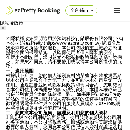
隱私權政策
×
本隱私權政策聲明適用於預約科技行銷股份有限公司(下稱
本公司)於ezPretty (http://www.ezpretty.com.tw) 網域名及
次級網域名所提供的服務。本公司將以慎重且嚴謹之態度
提供全面的保護措施，以確保使用者個人隱私的安全。
在使用本網站時，您同意受本隱私權政策條款及條件所拘
束，如果您不同意，請不要使用或取得本公司所提供的服
務。
一、適用範圍
根據以下所述，您的個人識別資料的某些部分將被揭露給
與本公司有業務合作之第三方，並可能被本公司及第三方
使用。通過註冊並同意隱私權政策和會員合約，您明確同
意本公司使用和揭露您的個人識別資料。本隱私權政策已
合併並與會員合約的條款相一致。 如果用戶對於ezPretty
網站的隱私權聲明或與個人資料相關的任何事項有疑問，
歡迎透過電子郵件與本公司的服務人員聯絡，ezPretty網
站將盡快回覆並進行解釋說明。
二、您同意本公司蒐集、處理及利用您的個人資料
1.當您與本公司網站洽辦業務、使用服務或參與本公司網
站各項活動，本公司將視業務、服務或活動性質請您提供
必要的個人資料，您同意本公司依照個人資料保護法及相