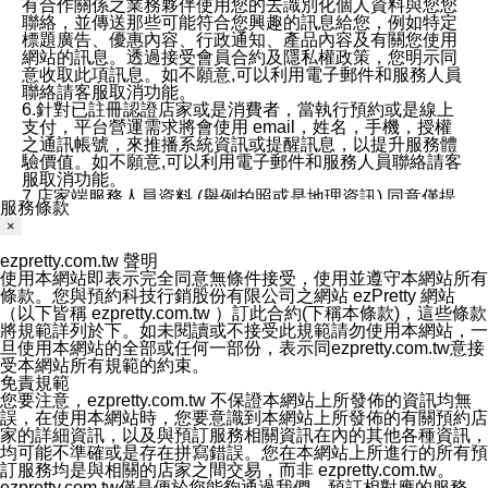
有合作關係之業務夥伴使用您的去識別化個人資料與您您
聯絡，並傳送那些可能符合您興趣的訊息給您，例如特定
標題廣告、優惠內容、行政通知、產品內容及有關您使用
網站的訊息。透過接受會員合約及隱私權政策，您明示同
意收取此項訊息。如不願意,可以利用電子郵件和服務人員
聯絡請客服取消功能。
6.針對已註冊認證店家或是消費者，當執行預約或是線上
支付，平台營運需求將會使用 email，姓名，手機，授權
之通訊帳號，來推播系統資訊或提醒訊息，以提升服務體
驗價值。如不願意,可以利用電子郵件和服務人員聯絡請客
服取消功能。
7.店家端服務人員資料 (舉例拍照或是地理資訊) 同意僅提
服務條款
供所屬店家管理人員可以使用消費者的作品集資料和員工
×
打卡個人圖像行為。本公司及ezPretty平台不會做任何使
用。
ezpretty.com.tw 聲明
三、本公司對您個人資料的揭露
使用本網站即表示完全同意無條件接受，使用並遵守本網站所有
1.基於現有服務平台的監管環境，預約科技保證不會揭露
條款。您與預約科技行銷股份有限公司之網站 ezPretty 網站
任何店家的營運資訊，且預約科技和店家均不能洩露消費
（以下皆稱 ezpretty.com.tw ）訂此合約(下稱本條款)，這些條款
者的個人資料。然而，在某些情況下，本公司可能會因受
將規範詳列於下。如未閱讀或不接受此規範請勿使用本網站，一
政府要求或法律規定，而被迫向政府或第三方提供資料。
旦使用本網站的全部或任何一部份，表示同ezpretty.com.tw意接
第三方也可能非法地攔截或存取傳輸的私人通訊，或會員
受本網站所有規範的約束。
可能濫用或誤用從本公司網站獲得的您的資料。因此，儘
免責規範
管本公司使用企業標準的保護措施來保護您的隱私，本公
您要注意，ezpretty.com.tw 不保證本網站上所發佈的資訊均無
司並未承諾您的個人識別資料或私人通訊將永遠保密。
誤，在使用本網站時，您要意識到本網站上所發佈的有關預約店
2.根據本公司的政策，本公司不會將涉及您的個人識別資
家的詳細資訊，以及與預訂服務相關資訊在內的其他各種資訊，
料出租或出售給第三方。
均可能不準確或是存在拼寫錯誤。您在本網站上所進行的所有預
3. 本公司、所屬集團、關係企業或與其合作行銷之第三方
訂服務均是與相關的店家之間交易，而非 ezpretty.com.tw。
業務合作公司會在您同意之情形下，始得利用您的個人資
ezpretty.com.tw僅是便於您能夠通過我們，預訂相對應的服務。