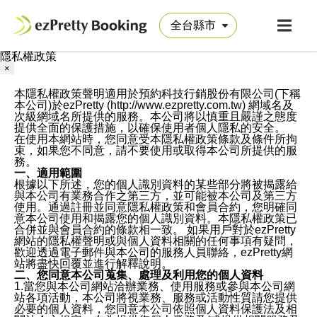
隱私權政策
×
本隱私權政策聲明適用於預約科技行銷股份有限公司(下稱
本公司)於ezPretty (http://www.ezpretty.com.tw) 網域名及
次級網域名所提供的服務。本公司將以慎重且嚴謹之態度
提供全面的保護措施，以確保使用者個人隱私的安全。
在使用本網站時，您同意受本隱私權政策條款及條件所拘
束，如果您不同意，請不要使用或取得本公司所提供的服
務。
一、適用範圍
根據以下所述，您的個人識別資料的某些部分將被揭露給
與本公司有業務合作之第三方，並可能被本公司及第三方
使用。通過註冊並同意隱私權政策和會員合約，您明確同
意本公司使用和揭露您的個人識別資料。本隱私權政策已
合併並與會員合約的條款相一致。 如果用戶對於ezPretty
網站的隱私權聲明或與個人資料相關的任何事項有疑問，
歡迎透過電子郵件與本公司的服務人員聯絡，ezPretty網
站將盡快回覆並進行解釋說明。
二、您同意本公司蒐集、處理及利用您的個人資料
1.當您與本公司網站洽辦業務、使用服務或參與本公司網
站各項活動，本公司將視業務、服務或活動性質請您提供
必要的個人資料，您同意本公司依照個人資料保護法及相