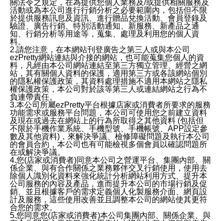
關法令之規定，在為提供您個人業務及/或提供相關服務及
活動或為本公司進行行銷分析之必要範圍內，包括但不限
於提供服務訊息及資訊、進行贈品兌換活動、會員登錄及
驗證、廣告行銷、特別活動通知、新服務、新產品之通
知、行銷分析等用途等，蒐集、處理及利用您的個人資
料。
2.請您注意，在本網站刊登廣告之第三人或與本公司
ezPretty網站連結與介接的網站，也可能蒐集您個人的資
料，凡經由本公司網站連結至第三方獨立管理、經營之網
站，其有關個人資料的保護，適用第三方或各該網站個別
的隱私權保護政策，其資料處理措施不適用本網站之隱私
權保護政策，本公司對於該等第三人或連結網站之行為不
負連帶責任。
3.本公司所屬ezPretty平台根據店家或消費者所要求的服務
功能需求或服務平台問題，本公司可使用您之前建立資料
及現在或過去在網站上的行為所取得之其他資料 (包括但
不限於手機作業系統、手機型號、手機帳號、APP設定參
數及其他資料)，來解決爭議、檢修障礙問題及執行本公司
的會員合約，本公司也有可能檢視多個會員以確認問題所
在或解決爭議。
4.您(店家或消費者)同意本公司之營運平台、集團內部、關
係企業、與有合作關係之業務夥伴交叉行銷使用，使用去
除個人識別化資料來強化統計分析網站利用方式、提升本
公司服務的內容及產品，進而提升本公司的市場行銷及促
銷、並且根據客戶的需求定義個人化製服務介面、網頁設
計及服務，這些使用改善並且調整本公司的網站使其更符
合您的需求。
5.您同意您(店家或消費者)本公司集團內部、關係企業、與