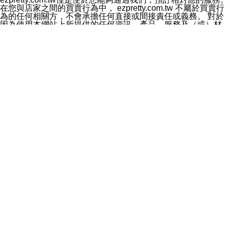
料於行銷活動資訊、商品訊息或新服務等相關行銷，且於
在您與店家之間的買賣行為中， ezpretty.com.tw 不屬於買賣行
首次行銷時，將提供您表示拒絕行銷之方式，本公司不會
為的任何相關方，不會承擔任何直接或間接責任或義務。 對於
向您索取相關費用。如您拒絕接受行銷服務或嗣後欲拒絕
因為使用本網站上所提供的任何資訊、產品、服務及（或）材
時，均可隨時通知本公司，本公司、所屬集團、關係企業
料，而產生或導致的任何損失或損害，ezpretty.com.tw 及其管
或與其合作行銷之第三方業務合作公司或第三方業務合作
理人員、員工或代表人均對此不承擔任何責任。 儘管
公司將立即停止利用您的個人資料行銷。
ezpretty.com.tw 已經盡了適當努力確保本網站上所列的服務符
四、個人資料利用之期間、地區、對象及方式如下
合合理的標準，仍不得將本網站內所列出的任何服務視為
1.期間：您同意於本公司存續期間或依法令之資料保存期
ezpretty.com.tw 推薦的服務，或是認為其代表該服務將會適用
間內，以及您的個人資料蒐集之目的消失或期限屆滿時，
於該用戶。如果該服務不適用於您，ezpretty.com.tw 將對此不
本公司得繼續保存、處理或利用您的個人資料。
承擔任何責任。
2.地區：就中華民國領域內。
網站使用者的守法義務及承諾
3.對象：本公司所屬公司(本公司)及其分公司、本公司之關
本條款構成您與 ezPretty 間之有效契約。 本條款中如有一部無
係企業、其他與本公司有業務往來或合作之機構。
效時，不影響其他條款之效力。 本條款如有未盡之處，雙方均
4.方式：以電話、簡訊、電子郵件、紙本或其他合於當時
應依誠實信用、平等互惠原則，共商解決之道。
科技之適當方式作個人資料之利用，(包括任何依法得利用
年齡和責任
之方式，但不限於使用於本網站或與外部合作之行銷)並於
你向 ezpretty.com.tw您確認您已經達到使用本網站的合法年
法令容許之範圍內，為行銷建檔、揭露、轉介或交互運用
齡。可以針對您在使用本網站時產生的任何責任，形成有約束力
予本公司及其合作對象。
的法律責任。您理解使用本網站時及他人使用您的登錄資訊使用
五、個人資料之類別
本網站時所產生的交易責任。
本聲明所指之個人資料類別如下:
網站連結
1.您提供之資料，包括您的姓名、性別、連絡方式(包括但
本網站可能包含有通往ezpretty.com.tw以外的其他方所運營網站
不限於電話、E-MAIL及地址等)、服務單位、職稱、為完
的超連結。此類超連結僅提供用於參考。此類網站不是由
成收款或付款所需之資料、IＰ位址、及其他得以直接或間
ezpretty.com.tw 控制，我們對其內容不承擔任何責任。在本網
接識別使用者身分之個人資料，及執行職務或業務之必要
站上加入通往此類網站的超連結，並非暗示我們贊同此類網站上
範圍內所需蒐集、處理及利用的個人資料。
的材料或是與其經營人之間存在任何聯繫。
2.為提升服務品質，本公司會依照所提供服務之性質，記
智慧財產權聲明
錄使用者的IP位址、以及在本公司內的瀏覽活動(例如，使
本網站上的所有資訊、內容、圖片、文字、聲音、圖像22、按
用者所使用的軟硬體、所點選的網頁)等資料，但是這些資
鈕、商標、服務標章及商品名稱均受中華民國國家法律及國際條