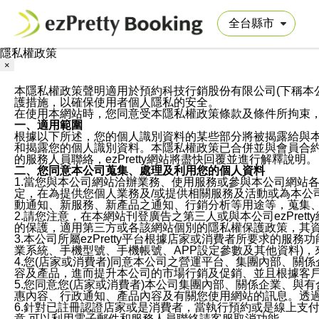
隱私權政策
×
本隱私權政策聲明適用於預約科技行銷股份有限公司(下稱本公司)於ezP
護措施，以確保使用者個人隱私的安全。
在使用本網站時，您同意受本隱私權政策條款及條件所拘束
一、適用範圍
根據以下所述，您的個人識別資料的某些部分將被揭露給與
和揭露您的個人識別資料。本隱私權政策已合併並與會員合約的
的服務人員聯絡，ezPretty網站將盡快回覆並進行解釋說明。
二、您同意本公司蒐集、處理及利用您的個人資料
1.當您與本公司網站洽辦業務、使用服務或參與本公司網站
定，在為提供您個人業務及/或提供相關服務及活動或為本
動通知、新服務、新產品之通知、行銷分析等用途等，蒐集
2.請您注意，在本網站刊登廣告之第三人或與本公司ezPr
的保護，適用第三方或各該網站個別的隱私權保護政策，其
3.本公司所屬ezPretty平台根據店家或消費者所要求的
業系統、手機型號、手機帳號、APP設定參數及其他資料)
4.您(店家或消費者)同意本公司之營運平台、集團內部、
容及產品，進而提升本公司的市場行銷及促銷、並且根據客
5.您同意您(店家或消費者)本公司集團內部、關係企業、
惠內容、行政通知、產品內容及有關您使用網站的訊息。透過
6.針對已註冊認證店家或是消費者，當執行預約或是線上支付
意,可以利用電子郵件和服務人員聯絡請客服取消功能。