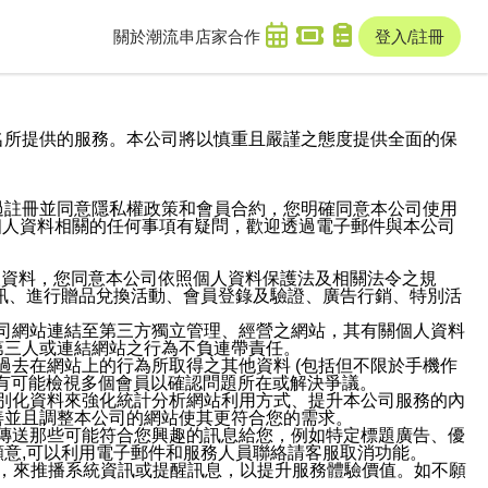
關於潮流串
店家合作
登入/註冊
域名及次級網域名所提供的服務。本公司將以慎重且嚴謹之態度提供全面的保
過註冊並同意隱私權政策和會員合約，您明確同意本公司使用
與個人資料相關的任何事項有疑問，歡迎透過電子郵件與本公司
人資料，您同意本公司依照個人資料保護法及相關法令之規
訊、進行贈品兌換活動、會員登錄及驗證、廣告行銷、特別活
本公司網站連結至第三方獨立管理、經營之網站，其有關個人資料
第三人或連結網站之行為不負連帶責任。
或過去在網站上的行為所取得之其他資料 (包括但不限於手機作
也有可能檢視多個會員以確認問題所在或解決爭議。
識別化資料來強化統計分析網站利用方式、提升本公司服務的內
善並且調整本公司的網站使其更符合您的需求。
並傳送那些可能符合您興趣的訊息給您，例如特定標題廣告、優
意,可以利用電子郵件和服務人員聯絡請客服取消功能。
帳號，來推播系統資訊或提醒訊息，以提升服務體驗價值。如不願