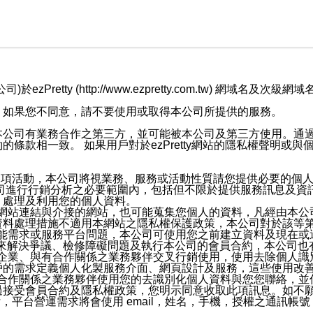
retty (http://www.ezpretty.com.tw) 網
，如果您不同意，請不要使用或取得本公司所提供的服務。
本公司有業務合作之第三方，並可能被本公司及第三方使用。通
條款相一致。 如果用戶對於ezPretty網站的隱私權聲明或
各項活動，本公司將視業務、服務或活動性質請您提供必要的個
公司進行行銷分析之必要範圍內，包括但不限於提供服務訊息及資
、處理及利用您的個人資料。
etty網站連結與介接的網站，也可能蒐集您個人的資料，凡經由
資料處理措施不適用本網站之隱私權保護政策，本公司對於該等
服務功能需求或服務平台問題，本公司可使用您之前建立資料及現在
，來解決爭議、檢修障礙問題及執行本公司的會員合約，本公司
關係企業、與有合作關係之業務夥伴交叉行銷使用，使用去除個人
戶的需求定義個人化製服務介面、網頁設計及服務，這些使用改
與有合作關係之業務夥伴使用您的去識別化個人資料與您您聯絡，
接受會員合約及隱私權政策，您明示同意收取此項訊息。如不願
，平台營運需求將會使用 email，姓名，手機，授權之通訊