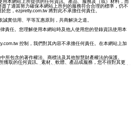
對於因為使用本網站上所提供的任何資訊、產品、服務及（或）材料，而
m.tw 已經盡了適當努力確保本網站上所列的服務符合合理的標準，仍不
ezpretty.com.tw 將對此不承擔任何責任。
均應依誠實信用、平等互惠原則，共商解決之道。
力的法律責任。您理解使用本網站時及他人使用您的登錄資訊使用本
ty.com.tw 控制，我們對其內容不承擔任何責任。在本網站上加
約中所包含的著作權法、商標法及其他智慧財產權法的保護。
網站上所獲取的任何資訊、素材、軟體、產品或服務，您不得對其更
不應被解釋為任何暗示或其他任何許可，或任何著作權法、商標
違反此規定，我們將追究其法律責任。
任何損失、責任及協力廠商的任何索賠或要求（包括律師費），將由
站而獲取到的資訊，而導致您遭受的任何風險或損失，將由您自
用本網站而造成的任何損失負責，同時，您會在此放棄有關此損失的所有及
伺服器不會發生缺陷，其中包括但不僅限於病毒或其他有害元素。對於
w 控制範圍的任何病毒感染、BUG、篡改、技術故障、錯誤、遺
有明示、暗示或法定及其他聲明、保證和條款均予以最大限度的排除，
定目的等。 ezpretty.com.tw 不能持續或在某階段
方便目的，其不應影響這些條款的範圍或意義，或是產生其他的
或任何協力廠商承擔任何責任。 在每次訪問網站時，您應檢查一下這