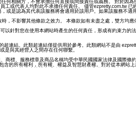
屬於買賣行為的任何相關方，不會承擔任何直接或間接責任或義務。 
人員、員工或代表人均對此不承擔任何責任。 儘管ezpretty.co
薦的服務，或是認為其代表該服務將會適用於該用戶。如果該服務不適用於您，
有一部無效時，不影響其他條款之效力。 本條款如有未盡之處，雙方
的合法年齡。可以針對您在使用本網站時產生的任何責任，形成有約束
官方帳號或認證官方帳號的通知型訊息。
網站的超連結。此類超連結僅提供用於參考。此類網站不是由 ezpret
或是與其經營人之間存在任何聯繫。
鈕、商標、服務標章及商品名稱均受中華民國國家法律及國際條
這些素材中所包含的所有權利，所有權、權益及智慧財產權。對於從本
或出售。除非本協議中明確指出，這些條款和條件中的任何內容
或任何協力廠商的業主權益中規定的任何權利的推斷結果。 如有任何人
其分公司、所屬機構、管理人員、代理人及其他合作夥伴和員工遭受的
構、管理人員、代理人及其他合作夥伴和員工不受損失。
依賴本網站上所提供的資訊、產品、服務或素材或通過使用本網
etty.com.tw提供電信及網路服務的提供商不會因您使用或不能使
etty.com.tw 不聲明、保證或承諾本網站或支持該網站的
影響本網站任何部分正常運行，且超出ezpretty.com.t
com.tw 不承擔任何責任。 在適用法律許可的最大範圍內，所
諾，其中包括但不僅限於其精確性、完整性或適銷性、品質或適用於特
些條款或是這些條款相關的權利。這些條款中使用的標題僅為了
款之內容及本網站上內容而不另行通知，同時，不對您、其他任何用戶