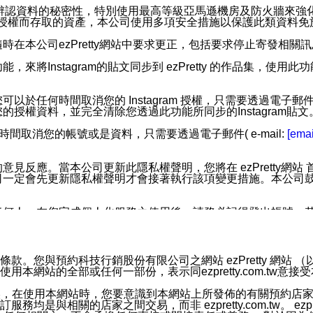
您個人辨認資料的秘密性，特別使用最高等級亞馬遜機房及防火牆來
失及未經授權而存取的資產，本公司使用多項安全措施以保護此類資料
在本公司ezPretty網站中要求更正，包括要求停止寄發相關
步功能，來將Instagram的貼文同步到 ezPretty 的作品集，使
步功能，您可以於任何時間取消您的 Instagram 授權，只需要
授權資料，並完全清除您透過此功能所同步的Instagram貼文
時間取消您的帳號或是資料，只需要透過電子郵件( e-mail:
[emai
應。當本公司更新此隱私權聲明，您將在 ezPretty網站 首頁
定會先更新隱私權聲明才會接著執行該項變更措施。本公司鼓勵您定
任何人。在您完成個人化服務之使用後，請務必記得登出帳號。
區。
並傳送或宣傳本網站各項服務之資料或電子郵件供您參考。您能
預約科技行銷股份有限公司之網站 ezPretty 網站 （以下皆稱 
網站的全部或任何一部份，表示同ezpretty.com.tw意
入本公司/本服務好友，您仍可接收到通知型訊息。
限，以廣告或其他目的的訊息皆不會被傳送。滿足以下三個條件
的資訊均無誤，在使用本網站時，您要意識到本網站上所發佈的有關預
號碼比對相符。
相關的店家之間交易，而非 ezpretty.com.tw。 ezpr
息。