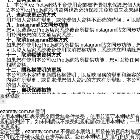
1、本公司ezPretty網站平台使用企業標準慣例來保護
2.本公司ezPretty網站將資料視為必須保護其免於滅
八、查詢或更正的方式
用戶個人資料有變更、或發現個人資料不正確的時候，可以隨時
九、Instagram貼文同步功能
您可以透過ezPretty店家系統後台所提供Instagram貼文同
用於同步您的貼文至店家系統。
十、取消Instagram授權方式
如果您有使用ezPretty網站所提供Instagram貼文同
可以登入店家系統後台使用取消授權功能，系統將立即清除您的
十一、取消帳號資料方式
如果您有使用本公司ezPretty網站所提供功能，您可以於任何
相關資料。
十二、隱私權聲明的更新
本公司將不定時更新隱私權聲明，以反映服務的變更和顧客的意見反
內容有所變更，或是處理您個人資訊的方式有所變動，本公司一
的個人資訊。
十三、自我保護措施
請妥善保管您的使用者名稱、密碼及個人資料，不要提供給
服務條款
窗，以防止他人讀取您的個人資料、信件或進入所機關管理
×
十四、傳送宣傳本站資訊或電子郵件之政策
您同意本公司網站，透過您所提供的郵件地址與您取得聯絡
ezpretty.com.tw 聲明
停止接收這些資料或電子郵件。
使用本網站即表示完全同意無條件接受，使用並遵守本網站所有條款。您與
十五、訊息通知
規範詳列於下。如未閱讀或不接受此規範請勿使用本網站，一旦使用本
本公司/本服務將以通知型訊息傳送重要訊息給您。即使未加
免責規範
本公司/本服務傳送之通知型訊息以對您有效且重要的訊息為
您要注意，ezpretty.com.tw 不保證本網站上所發佈
1.LINE 帳號設定的電話號碼與本公司/本服務所傳來的電話
均可能不準確或是存在拼寫錯誤。您在本網站上所進行的所有預訂服務均是與
2.該 LINE 帳號已在 LINE APP 設定中，同意接收通知型訊