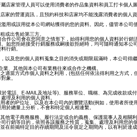
供所屬店家管理人員可以使用消費者的作品集資料和員工打卡個人圖像
何店家的營運資訊，且預約科技和店家均不能洩露消費者的個人
能濫用或誤用從本公司網站獲得的您的資料。因此，儘管本公司
出租或出售給第三方。
業務合作公司會在您同意之情形下，始得利用您的個人資料於行銷
用。如您拒絕接受行銷服務或嗣後欲拒絕時，均可隨時通知本公
資料行銷。
內，以及您的個人資料蒐集之目的消失或期限屆滿時，本公司得
係企業、其他與本公司有業務往來或合作之機構。
技之適當方式作個人資料之利用，(包括任何依法得利用之方式，
作對象。
限於電話、E-MAIL及地址等)、服務單位、職稱、為完成收款
、處理及利用的個人資料。
使用者的IP位址、以及在本公司內的瀏覽活動(例如，使用者所使
僅用於總量上分析，不會和特定個人相連繫。
及其他電子商務服務、履行法定或合約義務、保護當事人及相關
公司行銷等目的，依照各該服務之性質，蒐集、處理及利用您的
，並在前揭特定目的存續期間及法令規定之期間內，以有利於達成
。