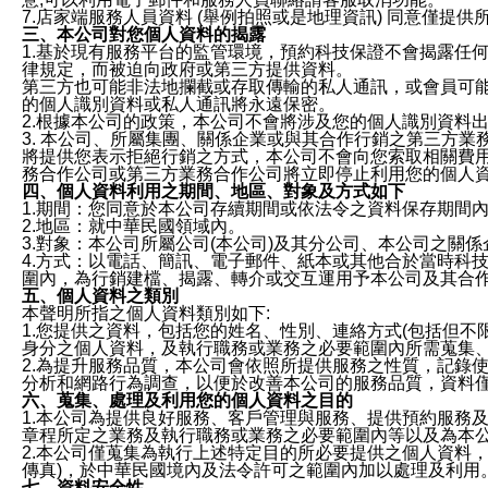
7.店家端服務人員資料 (舉例拍照或是地理資訊) 同意僅提
三、本公司對您個人資料的揭露
1.基於現有服務平台的監管環境，預約科技保證不會揭露任
律規定，而被迫向政府或第三方提供資料。
第三方也可能非法地攔截或存取傳輸的私人通訊，或會員可
的個人識別資料或私人通訊將永遠保密。
2.根據本公司的政策，本公司不會將涉及您的個人識別資料
3. 本公司、所屬集團、關係企業或與其合作行銷之第三方
將提供您表示拒絕行銷之方式，本公司不會向您索取相關費
務合作公司或第三方業務合作公司將立即停止利用您的個人
四、個人資料利用之期間、地區、對象及方式如下
1.期間：您同意於本公司存續期間或依法令之資料保存期間
2.地區：就中華民國領域內。
3.對象：本公司所屬公司(本公司)及其分公司、本公司之關
4.方式：以電話、簡訊、電子郵件、紙本或其他合於當時科
圍內，為行銷建檔、揭露、轉介或交互運用予本公司及其合
五、個人資料之類別
本聲明所指之個人資料類別如下:
1.您提供之資料，包括您的姓名、性別、連絡方式(包括但不
身分之個人資料，及執行職務或業務之必要範圍內所需蒐集
2.為提升服務品質，本公司會依照所提供服務之性質，記錄
分析和網路行為調查，以便於改善本公司的服務品質，資料
六、蒐集、處理及利用您的個人資料之目的
1.本公司為提供良好服務、客戶管理與服務、提供預約服務
章程所定之業務及執行職務或業務之必要範圍內等以及為本
2.本公司僅蒐集為執行上述特定目的所必要提供之個人資料
傳真)，於中華民國境內及法令許可之範圍內加以處理及利用
七、資料安全性