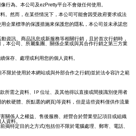
行為。本公司及ezPretty平台不會做任何使用。
資料。然而，在某些情況下，本公司可能會因受政府要求或法
使用企業標準的保護措施來保護您的隱私，本公司並未承諾您
活動資訊、商品訊息或新服務等相關行銷，且於首次行銷時，
司，本公司、所屬集團、關係企業或與其合作行銷之第三方業
繼續保存、處理或利用您的個人資料。
但不限於使用於本網站或與外部合作之行銷)並於法令容許之範
或付款所需之資料、IＰ位址、及其他得以直接或間接識別使用者
用的軟硬體、所點選的網頁)等資料，但是這些資料僅供作流量
利害關係人之權益、售後服務、經營合於營業登記項目或組織
個人資料。
前揭特定目的之方式(包括但不限於電腦處理、郵寄、電話、