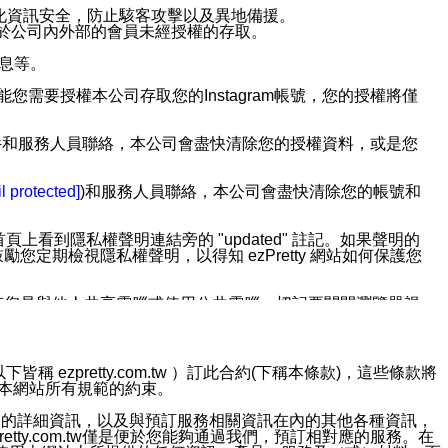
強化資訊安全，防止駭客攻擊以及異地備援。
免於公司內外部的會員未經授權的存取。
訊息等。
用此功能您需要授權本公司存取您的Instagram帳號，您的授權將僅
透過電子郵件和服務人員聯絡，本公司會盡快清除您的授權資料，或是您
。
l protected]
)和服務人員聯絡，本公司會盡快清除您的帳號和
上看到隱私權聲明連結旁的 "updated" 註記。如果聲明的
期檢視隱私權聲明，以得知 ezPretty 網站如何保護您
若您是與他人共享電腦或使用公共電腦，切記要關閉瀏覽器視
依照該資料或電子郵件所指示之方法、說明或功能連結，隨時
ezpretty.com.tw ）訂此合約(下稱本條款)，這些條款將
接受本網站所有規範的約束。
者，將可收到通知型訊息。
約店家的詳細資訊，以及與預訂服務相關資訊在內的其他各種資訊，
etty.com.tw僅是便於您能夠通過我們，預訂相對應的服務。在