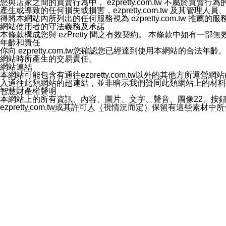
您與店家之間的買賣行為中， ezpretty.com.tw 不
3.LINE 帳號未封鎖傳送訊息之 LINE 官方帳號。
產生或導致的任何損失或損害，ezpretty.com.tw 及其管理
欲變更通知型訊息的設定，操作如下：
得將本網站內所列出的任何服務視為 ezpretty.com.tw 推
1.點選「主頁」＞「設定」
網站使用者的守法義務及承諾
2.點選「隱私設定」
本條款構成您與 ezPretty 間之有效契約。 本條款中如
3.點選「提供使用資料」
年齡和責任
4.點選「LINE通知型訊息」
你向 ezpretty.com.tw您確認您已經達到使用本網站
5.開關「接收LINE通知型訊息」
網站時所產生的交易責任。
❗️關閉「接收通知型訊息」後，將不會接收到來自任何企業
網站連結
本網站可能包含有通往ezpretty.com.tw以外的其他方所運營
入通往此類網站的超連結，並非暗示我們贊同此類網站上的材料
智慧財產權聲明
本網站上的所有資訊、內容、圖片、文字、聲音、圖像22、按
ezpretty.com.tw或其許可人（視情況而定）保留有
改、拷貝、傳播、發送、顯示、執行、複製、發佈、模仿、轉發
法或其他智慧財產權或 ezpretty.com.tw、其許可人
賠償
您同意因您使用本網站，而導致 ezpretty.com.tw、
您承擔賠償並保證 ezpretty.com.tw、其分公司、所屬機
免責聲明
您對本網站的所有使用均由您自擔風險。 因下載使用、參考或
己承擔全部責任。您同意 ezpretty.com.tw 及向ezpr
全部的索賠權利，無論是基於合約、侵權行為或其他依據。 ezpr
那些可損害或影響本網站管理、安全性、公正性和完整性，或是損害或
漏、中斷、刪除、缺陷、延遲或任何事件或事故，ezpretty.
其中包括但不僅限於有關本網站上服務、資訊及（或）聲明的保證或承
時間內對任一條款或多條條款的強制實施，不得將此視為放棄這
法律效應。 ezpretty.com.tw有權隨時變更本使用條