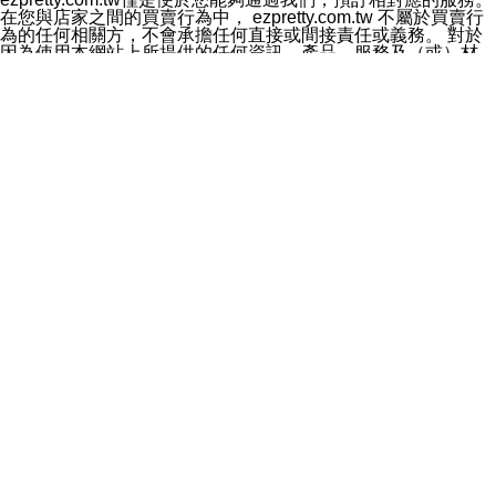
料於行銷活動資訊、商品訊息或新服務等相關行銷，且於
在您與店家之間的買賣行為中， ezpretty.com.tw 不屬於買賣行
首次行銷時，將提供您表示拒絕行銷之方式，本公司不會
為的任何相關方，不會承擔任何直接或間接責任或義務。 對於
向您索取相關費用。如您拒絕接受行銷服務或嗣後欲拒絕
因為使用本網站上所提供的任何資訊、產品、服務及（或）材
時，均可隨時通知本公司，本公司、所屬集團、關係企業
料，而產生或導致的任何損失或損害，ezpretty.com.tw 及其管
或與其合作行銷之第三方業務合作公司或第三方業務合作
理人員、員工或代表人均對此不承擔任何責任。 儘管
公司將立即停止利用您的個人資料行銷。
ezpretty.com.tw 已經盡了適當努力確保本網站上所列的服務符
四、個人資料利用之期間、地區、對象及方式如下
合合理的標準，仍不得將本網站內所列出的任何服務視為
1.期間：您同意於本公司存續期間或依法令之資料保存期
ezpretty.com.tw 推薦的服務，或是認為其代表該服務將會適用
間內，以及您的個人資料蒐集之目的消失或期限屆滿時，
於該用戶。如果該服務不適用於您，ezpretty.com.tw 將對此不
本公司得繼續保存、處理或利用您的個人資料。
承擔任何責任。
2.地區：就中華民國領域內。
網站使用者的守法義務及承諾
3.對象：本公司所屬公司(本公司)及其分公司、本公司之關
本條款構成您與 ezPretty 間之有效契約。 本條款中如有一部無
係企業、其他與本公司有業務往來或合作之機構。
效時，不影響其他條款之效力。 本條款如有未盡之處，雙方均
4.方式：以電話、簡訊、電子郵件、紙本或其他合於當時
應依誠實信用、平等互惠原則，共商解決之道。
科技之適當方式作個人資料之利用，(包括任何依法得利用
年齡和責任
之方式，但不限於使用於本網站或與外部合作之行銷)並於
你向 ezpretty.com.tw您確認您已經達到使用本網站的合法年
法令容許之範圍內，為行銷建檔、揭露、轉介或交互運用
齡。可以針對您在使用本網站時產生的任何責任，形成有約束力
予本公司及其合作對象。
的法律責任。您理解使用本網站時及他人使用您的登錄資訊使用
五、個人資料之類別
本網站時所產生的交易責任。
本聲明所指之個人資料類別如下:
網站連結
1.您提供之資料，包括您的姓名、性別、連絡方式(包括但
本網站可能包含有通往ezpretty.com.tw以外的其他方所運營網站
不限於電話、E-MAIL及地址等)、服務單位、職稱、為完
的超連結。此類超連結僅提供用於參考。此類網站不是由
成收款或付款所需之資料、IＰ位址、及其他得以直接或間
ezpretty.com.tw 控制，我們對其內容不承擔任何責任。在本網
接識別使用者身分之個人資料，及執行職務或業務之必要
站上加入通往此類網站的超連結，並非暗示我們贊同此類網站上
範圍內所需蒐集、處理及利用的個人資料。
的材料或是與其經營人之間存在任何聯繫。
2.為提升服務品質，本公司會依照所提供服務之性質，記
智慧財產權聲明
錄使用者的IP位址、以及在本公司內的瀏覽活動(例如，使
本網站上的所有資訊、內容、圖片、文字、聲音、圖像22、按
用者所使用的軟硬體、所點選的網頁)等資料，但是這些資
鈕、商標、服務標章及商品名稱均受中華民國國家法律及國際條