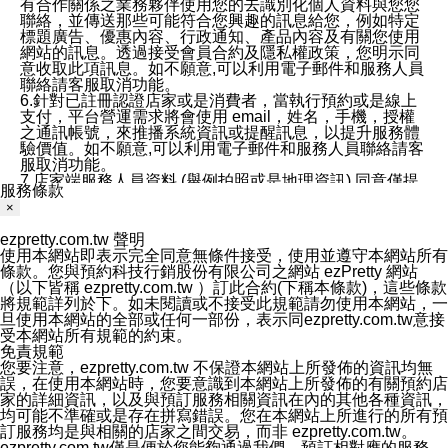
有合作關係之業務夥伴使用您的去識別化個人資料與您您
聯絡，並傳送那些可能符合您興趣的訊息給您，例如特定
標題廣告、優惠內容、行政通知、產品內容及有關您使用
網站的訊息。透過接受會員合約及隱私權政策，您明示同
意收取此項訊息。如不願意,可以利用電子郵件和服務人員
聯絡請客服取消功能。
6.針對已註冊認證店家或是消費者，當執行預約或是線上
支付，平台營運需求將會使用 email，姓名，手機，授權
之通訊帳號，來推播系統資訊或提醒訊息，以提升服務體
驗價值。如不願意,可以利用電子郵件和服務人員聯絡請客
服取消功能。
7.店家端服務人員資料 (舉例拍照或是地理資訊) 同意僅提
服務條款
供所屬店家管理人員可以使用消費者的作品集資料和員工
×
打卡個人圖像行為。本公司及ezPretty平台不會做任何使
用。
ezpretty.com.tw 聲明
三、本公司對您個人資料的揭露
使用本網站即表示完全同意無條件接受，使用並遵守本網站所有
1.基於現有服務平台的監管環境，預約科技保證不會揭露
條款。您與預約科技行銷股份有限公司之網站 ezPretty 網站
任何店家的營運資訊，且預約科技和店家均不能洩露消費
（以下皆稱 ezpretty.com.tw ）訂此合約(下稱本條款)，這些條款
者的個人資料。然而，在某些情況下，本公司可能會因受
將規範詳列於下。如未閱讀或不接受此規範請勿使用本網站，一
政府要求或法律規定，而被迫向政府或第三方提供資料。
旦使用本網站的全部或任何一部份，表示同ezpretty.com.tw意接
第三方也可能非法地攔截或存取傳輸的私人通訊，或會員
受本網站所有規範的約束。
可能濫用或誤用從本公司網站獲得的您的資料。因此，儘
免責規範
管本公司使用企業標準的保護措施來保護您的隱私，本公
您要注意，ezpretty.com.tw 不保證本網站上所發佈的資訊均無
司並未承諾您的個人識別資料或私人通訊將永遠保密。
誤，在使用本網站時，您要意識到本網站上所發佈的有關預約店
2.根據本公司的政策，本公司不會將涉及您的個人識別資
家的詳細資訊，以及與預訂服務相關資訊在內的其他各種資訊，
料出租或出售給第三方。
均可能不準確或是存在拼寫錯誤。您在本網站上所進行的所有預
3. 本公司、所屬集團、關係企業或與其合作行銷之第三方
訂服務均是與相關的店家之間交易，而非 ezpretty.com.tw。
業務合作公司會在您同意之情形下，始得利用您的個人資
ezpretty.com.tw僅是便於您能夠通過我們，預訂相對應的服務。