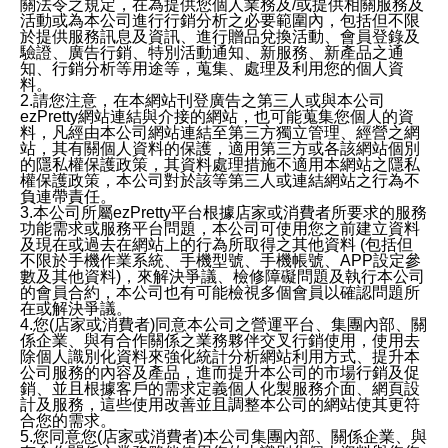
關法令之規定，在為提供您個人業務及/或提供相關服務及
活動或為本公司進行行銷分析之必要範圍內，包括但不限
於提供服務訊息及資訊、進行贈品兌換活動、會員登錄及
驗證、廣告行銷、特別活動通知、新服務、新產品之通
知、行銷分析等用途等，蒐集、處理及利用您的個人資
料。
2.請您注意，在本網站刊登廣告之第三人或與本公司
ezPretty網站連結與介接的網站，也可能蒐集您個人的資
料，凡經由本公司網站連結至第三方獨立管理、經營之網
站，其有關個人資料的保護，適用第三方或各該網站個別
的隱私權保護政策，其資料處理措施不適用本網站之隱私
權保護政策，本公司對於該等第三人或連結網站之行為不
負連帶責任。
3.本公司所屬ezPretty平台根據店家或消費者所要求的服務
功能需求或服務平台問題，本公司可使用您之前建立資料
及現在或過去在網站上的行為所取得之其他資料 (包括但
不限於手機作業系統、手機型號、手機帳號、APP設定參
數及其他資料)，來解決爭議、檢修障礙問題及執行本公司
的會員合約，本公司也有可能檢視多個會員以確認問題所
在或解決爭議。
4.您(店家或消費者)同意本公司之營運平台、集團內部、關
係企業、與有合作關係之業務夥伴交叉行銷使用，使用去
除個人識別化資料來強化統計分析網站利用方式、提升本
公司服務的內容及產品，進而提升本公司的市場行銷及促
銷、並且根據客戶的需求定義個人化製服務介面、網頁設
計及服務，這些使用改善並且調整本公司的網站使其更符
合您的需求。
5.您同意您(店家或消費者)本公司集團內部、關係企業、與