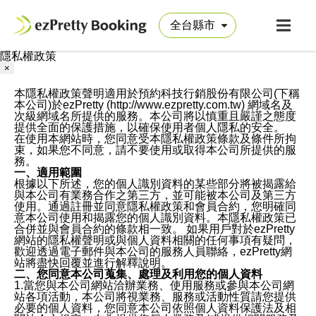
隱私權政策
×
本隱私權政策聲明適用於預約科技行銷股份有限公司(下稱
本公司)於ezPretty (http://www.ezpretty.com.tw) 網域名及
次級網域名所提供的服務。本公司將以慎重且嚴謹之態度
提供全面的保護措施，以確保使用者個人隱私的安全。
在使用本網站時，您同意受本隱私權政策條款及條件所拘
束，如果您不同意，請不要使用或取得本公司所提供的服
務。
一、適用範圍
根據以下所述，您的個人識別資料的某些部分將被揭露給
與本公司有業務合作之第三方，並可能被本公司及第三方
使用。通過註冊並同意隱私權政策和會員合約，您明確同
意本公司使用和揭露您的個人識別資料。本隱私權政策已
合併並與會員合約的條款相一致。 如果用戶對於ezPretty
網站的隱私權聲明或與個人資料相關的任何事項有疑問，
歡迎透過電子郵件與本公司的服務人員聯絡，ezPretty網
站將盡快回覆並進行解釋說明。
二、您同意本公司蒐集、處理及利用您的個人資料
1.當您與本公司網站洽辦業務、使用服務或參與本公司網
站各項活動，本公司將視業務、服務或活動性質請您提供
必要的個人資料，您同意本公司依照個人資料保護法及相