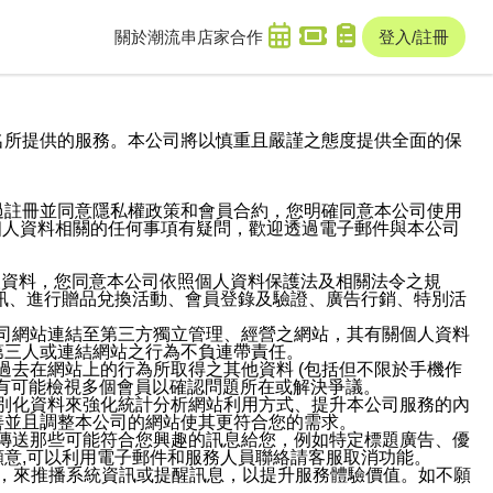
關於潮流串
店家合作
登入/註冊
域名及次級網域名所提供的服務。本公司將以慎重且嚴謹之態度提供全面的保
過註冊並同意隱私權政策和會員合約，您明確同意本公司使用
與個人資料相關的任何事項有疑問，歡迎透過電子郵件與本公司
人資料，您同意本公司依照個人資料保護法及相關法令之規
訊、進行贈品兌換活動、會員登錄及驗證、廣告行銷、特別活
本公司網站連結至第三方獨立管理、經營之網站，其有關個人資料
第三人或連結網站之行為不負連帶責任。
或過去在網站上的行為所取得之其他資料 (包括但不限於手機作
也有可能檢視多個會員以確認問題所在或解決爭議。
識別化資料來強化統計分析網站利用方式、提升本公司服務的內
善並且調整本公司的網站使其更符合您的需求。
並傳送那些可能符合您興趣的訊息給您，例如特定標題廣告、優
意,可以利用電子郵件和服務人員聯絡請客服取消功能。
帳號，來推播系統資訊或提醒訊息，以提升服務體驗價值。如不願