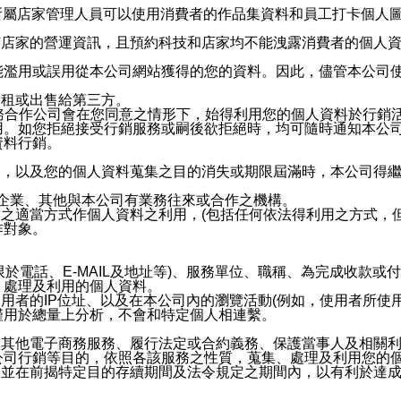
供所屬店家管理人員可以使用消費者的作品集資料和員工打卡個人圖像
何店家的營運資訊，且預約科技和店家均不能洩露消費者的個人
能濫用或誤用從本公司網站獲得的您的資料。因此，儘管本公司
出租或出售給第三方。
業務合作公司會在您同意之情形下，始得利用您的個人資料於行銷
用。如您拒絕接受行銷服務或嗣後欲拒絕時，均可隨時通知本公
資料行銷。
內，以及您的個人資料蒐集之目的消失或期限屆滿時，本公司得
係企業、其他與本公司有業務往來或合作之機構。
技之適當方式作個人資料之利用，(包括任何依法得利用之方式，
作對象。
限於電話、E-MAIL及地址等)、服務單位、職稱、為完成收款
、處理及利用的個人資料。
使用者的IP位址、以及在本公司內的瀏覽活動(例如，使用者所使
僅用於總量上分析，不會和特定個人相連繫。
及其他電子商務服務、履行法定或合約義務、保護當事人及相關
公司行銷等目的，依照各該服務之性質，蒐集、處理及利用您的
，並在前揭特定目的存續期間及法令規定之期間內，以有利於達成
。