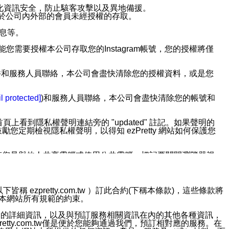
強化資訊安全，防止駭客攻擊以及異地備援。
免於公司內外部的會員未經授權的存取。
訊息等。
用此功能您需要授權本公司存取您的Instagram帳號，您的授權將僅
透過電子郵件和服務人員聯絡，本公司會盡快清除您的授權資料，或是您
。
l protected]
)和服務人員聯絡，本公司會盡快清除您的帳號和
上看到隱私權聲明連結旁的 "updated" 註記。如果聲明的
期檢視隱私權聲明，以得知 ezPretty 網站如何保護您
若您是與他人共享電腦或使用公共電腦，切記要關閉瀏覽器視
依照該資料或電子郵件所指示之方法、說明或功能連結，隨時
ezpretty.com.tw ）訂此合約(下稱本條款)，這些條款將
接受本網站所有規範的約束。
者，將可收到通知型訊息。
約店家的詳細資訊，以及與預訂服務相關資訊在內的其他各種資訊，
etty.com.tw僅是便於您能夠通過我們，預訂相對應的服務。在