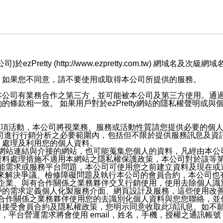
retty (http://www.ezpretty.com.tw) 網
，如果您不同意，請不要使用或取得本公司所提供的服務。
本公司有業務合作之第三方，並可能被本公司及第三方使用。通
條款相一致。 如果用戶對於ezPretty網站的隱私權聲明或
各項活動，本公司將視業務、服務或活動性質請您提供必要的個
公司進行行銷分析之必要範圍內，包括但不限於提供服務訊息及資
、處理及利用您的個人資料。
etty網站連結與介接的網站，也可能蒐集您個人的資料，凡經由
資料處理措施不適用本網站之隱私權保護政策，本公司對於該等
服務功能需求或服務平台問題，本公司可使用您之前建立資料及現在
，來解決爭議、檢修障礙問題及執行本公司的會員合約，本公司
關係企業、與有合作關係之業務夥伴交叉行銷使用，使用去除個人
戶的需求定義個人化製服務介面、網頁設計及服務，這些使用改
與有合作關係之業務夥伴使用您的去識別化個人資料與您您聯絡，
接受會員合約及隱私權政策，您明示同意收取此項訊息。如不願
，平台營運需求將會使用 email，姓名，手機，授權之通訊