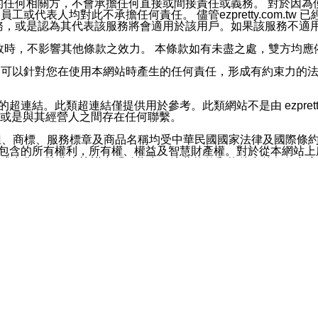
屬於買賣行為的任何相關方，不會承擔任何直接或間接責任或義務。 
人員、員工或代表人均對此不承擔任何責任。 儘管ezpretty.co
薦的服務，或是認為其代表該服務將會適用於該用戶。如果該服務不適用於您，
有一部無效時，不影響其他條款之效力。 本條款如有未盡之處，雙方
的合法年齡。可以針對您在使用本網站時產生的任何責任，形成有約束
官方帳號或認證官方帳號的通知型訊息。
網站的超連結。此類超連結僅提供用於參考。此類網站不是由 ezpret
或是與其經營人之間存在任何聯繫。
鈕、商標、服務標章及商品名稱均受中華民國國家法律及國際條
這些素材中所包含的所有權利，所有權、權益及智慧財產權。對於從本
或出售。除非本協議中明確指出，這些條款和條件中的任何內容
或任何協力廠商的業主權益中規定的任何權利的推斷結果。 如有任何人
其分公司、所屬機構、管理人員、代理人及其他合作夥伴和員工遭受的
構、管理人員、代理人及其他合作夥伴和員工不受損失。
依賴本網站上所提供的資訊、產品、服務或素材或通過使用本網
etty.com.tw提供電信及網路服務的提供商不會因您使用或不能使
etty.com.tw 不聲明、保證或承諾本網站或支持該網站的
影響本網站任何部分正常運行，且超出ezpretty.com.t
com.tw 不承擔任何責任。 在適用法律許可的最大範圍內，所
諾，其中包括但不僅限於其精確性、完整性或適銷性、品質或適用於特
些條款或是這些條款相關的權利。這些條款中使用的標題僅為了
款之內容及本網站上內容而不另行通知，同時，不對您、其他任何用戶