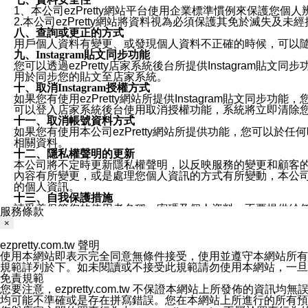
1、本公司ezPretty網站平台使用企業標準慣例來保護
2.本公司ezPretty網站將資料視為必須保護其免於滅
八、查詢或更正的方式
用戶個人資料有變更、或發現個人資料不正確的時候，可以隨時
九、Instagram貼文同步功能
您可以透過ezPretty店家系統後台所提供Instagram貼文同
用於同步您的貼文至店家系統。
十、取消Instagram授權方式
如果您有使用ezPretty網站所提供Instagram貼文同
可以登入店家系統後台使用取消授權功能，系統將立即清除您的
十一、取消帳號資料方式
如果您有使用本公司ezPretty網站所提供功能，您可以於任何
相關資料。
十二、隱私權聲明的更新
本公司將不定時更新隱私權聲明，以反映服務的變更和顧客的意見反
內容有所變更，或是處理您個人資訊的方式有所變動，本公司一
的個人資訊。
十三、自我保護措施
請妥善保管您的使用者名稱、密碼及個人資料，不要提供給
服務條款
窗，以防止他人讀取您的個人資料、信件或進入所機關管理
×
十四、傳送宣傳本站資訊或電子郵件之政策
您同意本公司網站，透過您所提供的郵件地址與您取得聯絡
ezpretty.com.tw 聲明
停止接收這些資料或電子郵件。
使用本網站即表示完全同意無條件接受，使用並遵守本網站所有條款。您與
十五、訊息通知
規範詳列於下。如未閱讀或不接受此規範請勿使用本網站，一旦使用本
本公司/本服務將以通知型訊息傳送重要訊息給您。即使未加
免責規範
本公司/本服務傳送之通知型訊息以對您有效且重要的訊息為
您要注意，ezpretty.com.tw 不保證本網站上所發佈
1.LINE 帳號設定的電話號碼與本公司/本服務所傳來的電話
均可能不準確或是存在拼寫錯誤。您在本網站上所進行的所有預訂服務均是與
2.該 LINE 帳號已在 LINE APP 設定中，同意接收通知型訊