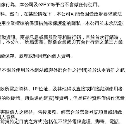
行為。本公司及ezPretty平台不會做任何使用。
資料。然而，在某些情況下，本公司可能會因受政府要求或法
使用企業標準的保護措施來保護您的隱私，本公司並未承諾您
活動資訊、商品訊息或新服務等相關行銷，且於首次行銷時，
司，本公司、所屬集團、關係企業或與其合作行銷之第三方業
繼續保存、處理或利用您的個人資料。
但不限於使用於本網站或與外部合作之行銷)並於法令容許之範
或付款所需之資料、IＰ位址、及其他得以直接或間接識別使用者
用的軟硬體、所點選的網頁)等資料，但是這些資料僅供作流量
利害關係人之權益、售後服務、經營合於營業登記項目或組織
個人資料。
前揭特定目的之方式(包括但不限於電腦處理、郵寄、電話、