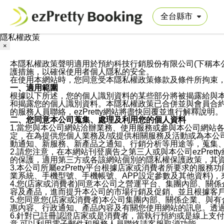
隱私權政策
×
本隱私權政策聲明適用於預約科技行銷股份有限公司(下稱本公司)於ezP
護措施，以確保使用者個人隱私的安全。
在使用本網站時，您同意受本隱私權政策條款及條件所拘束
一、適用範圍
根據以下所述，您的個人識別資料的某些部分將被揭露給與
和揭露您的個人識別資料。本隱私權政策已合併並與會員合約的
的服務人員聯絡，ezPretty網站將盡快回覆並進行解釋說明。
二、您同意本公司蒐集、處理及利用您的個人資料
1.當您與本公司網站洽辦業務、使用服務或參與本公司網站
定，在為提供您個人業務及/或提供相關服務及活動或為本
動通知、新服務、新產品之通知、行銷分析等用途等，蒐集
2.請您注意，在本網站刊登廣告之第三人或與本公司ezPr
的保護，適用第三方或各該網站個別的隱私權保護政策，其
3.本公司所屬ezPretty平台根據店家或消費者所要求的
業系統、手機型號、手機帳號、APP設定參數及其他資料)
4.您(店家或消費者)同意本公司之營運平台、集團內部、
容及產品，進而提升本公司的市場行銷及促銷、並且根據客
5.您同意您(店家或消費者)本公司集團內部、關係企業、
惠內容、行政通知、產品內容及有關您使用網站的訊息。透過
6.針對已註冊認證店家或是消費者，當執行預約或是線上支付
意,可以利用電子郵件和服務人員聯絡請客服取消功能。