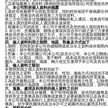
7.店家端服務人員資料 (舉例拍照或是地理資訊) 同意僅提
三、本公司對您個人資料的揭露
1.基於現有服務平台的監管環境，預約科技保證不會揭露任
律規定，而被迫向政府或第三方提供資料。
第三方也可能非法地攔截或存取傳輸的私人通訊，或會員可
的個人識別資料或私人通訊將永遠保密。
2.根據本公司的政策，本公司不會將涉及您的個人識別資料
3. 本公司、所屬集團、關係企業或與其合作行銷之第三方
將提供您表示拒絕行銷之方式，本公司不會向您索取相關費
務合作公司或第三方業務合作公司將立即停止利用您的個人
四、個人資料利用之期間、地區、對象及方式如下
1.期間：您同意於本公司存續期間或依法令之資料保存期間
2.地區：就中華民國領域內。
3.對象：本公司所屬公司(本公司)及其分公司、本公司之關
4.方式：以電話、簡訊、電子郵件、紙本或其他合於當時科
圍內，為行銷建檔、揭露、轉介或交互運用予本公司及其合
五、個人資料之類別
本聲明所指之個人資料類別如下:
1.您提供之資料，包括您的姓名、性別、連絡方式(包括但不
身分之個人資料，及執行職務或業務之必要範圍內所需蒐集
2.為提升服務品質，本公司會依照所提供服務之性質，記錄
分析和網路行為調查，以便於改善本公司的服務品質，資料
六、蒐集、處理及利用您的個人資料之目的
1.本公司為提供良好服務、客戶管理與服務、提供預約服務
章程所定之業務及執行職務或業務之必要範圍內等以及為本
2.本公司僅蒐集為執行上述特定目的所必要提供之個人資料
傳真)，於中華民國境內及法令許可之範圍內加以處理及利用
七、資料安全性