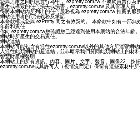
您與店家之間的買賣行為中， ezpretty.com.tw 不
3.LINE 帳號未封鎖傳送訊息之 LINE 官方帳號。
產生或導致的任何損失或損害，ezpretty.com.tw 及其管理
欲變更通知型訊息的設定，操作如下：
得將本網站內所列出的任何服務視為 ezpretty.com.tw 推
1.點選「主頁」＞「設定」
網站使用者的守法義務及承諾
2.點選「隱私設定」
本條款構成您與 ezPretty 間之有效契約。 本條款中如
3.點選「提供使用資料」
年齡和責任
4.點選「LINE通知型訊息」
你向 ezpretty.com.tw您確認您已經達到使用本網站
5.開關「接收LINE通知型訊息」
網站時所產生的交易責任。
❗️關閉「接收通知型訊息」後，將不會接收到來自任何企業
網站連結
本網站可能包含有通往ezpretty.com.tw以外的其他方所運營
入通往此類網站的超連結，並非暗示我們贊同此類網站上的材料
智慧財產權聲明
本網站上的所有資訊、內容、圖片、文字、聲音、圖像22、按
ezpretty.com.tw或其許可人（視情況而定）保留有
改、拷貝、傳播、發送、顯示、執行、複製、發佈、模仿、轉發
法或其他智慧財產權或 ezpretty.com.tw、其許可人
賠償
您同意因您使用本網站，而導致 ezpretty.com.tw、
您承擔賠償並保證 ezpretty.com.tw、其分公司、所屬機
免責聲明
您對本網站的所有使用均由您自擔風險。 因下載使用、參考或
己承擔全部責任。您同意 ezpretty.com.tw 及向ezpr
全部的索賠權利，無論是基於合約、侵權行為或其他依據。 ezpr
那些可損害或影響本網站管理、安全性、公正性和完整性，或是損害或
漏、中斷、刪除、缺陷、延遲或任何事件或事故，ezpretty.
其中包括但不僅限於有關本網站上服務、資訊及（或）聲明的保證或承
時間內對任一條款或多條條款的強制實施，不得將此視為放棄這
法律效應。 ezpretty.com.tw有權隨時變更本使用條