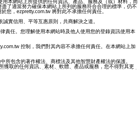
對於因為使用本網站上所提供的任何資訊、產品、服務及（或）材料，而
m.tw 已經盡了適當努力確保本網站上所列的服務符合合理的標準，仍不
ezpretty.com.tw 將對此不承擔任何責任。
均應依誠實信用、平等互惠原則，共商解決之道。
力的法律責任。您理解使用本網站時及他人使用您的登錄資訊使用本
ty.com.tw 控制，我們對其內容不承擔任何責任。在本網站上加
約中所包含的著作權法、商標法及其他智慧財產權法的保護。
網站上所獲取的任何資訊、素材、軟體、產品或服務，您不得對其更
不應被解釋為任何暗示或其他任何許可，或任何著作權法、商標
違反此規定，我們將追究其法律責任。
任何損失、責任及協力廠商的任何索賠或要求（包括律師費），將由
站而獲取到的資訊，而導致您遭受的任何風險或損失，將由您自
用本網站而造成的任何損失負責，同時，您會在此放棄有關此損失的所有及
伺服器不會發生缺陷，其中包括但不僅限於病毒或其他有害元素。對於
w 控制範圍的任何病毒感染、BUG、篡改、技術故障、錯誤、遺
有明示、暗示或法定及其他聲明、保證和條款均予以最大限度的排除，
定目的等。 ezpretty.com.tw 不能持續或在某階段
方便目的，其不應影響這些條款的範圍或意義，或是產生其他的
或任何協力廠商承擔任何責任。 在每次訪問網站時，您應檢查一下這