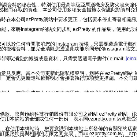
您個人辨認資料的秘密性，特別使用最高等級亞馬遜機房及防火牆來
失及未經授權而存取的資產，本公司使用多項安全措施以保護此類資料
在本公司ezPretty網站中要求更正，包括要求停止寄發相關
步功能，來將Instagram的貼文同步到 ezPretty 的作品集，使
步功能，您可以於任何時間取消您的 Instagram 授權，只需要
授權資料，並完全清除您透過此功能所同步的Instagram貼文
時間取消您的帳號或是資料，只需要透過電子郵件( e-mail:
[emai
應。當本公司更新此隱私權聲明，您將在 ezPretty網站 首頁
定會先更新隱私權聲明才會接著執行該項變更措施。本公司鼓勵您定
任何人。在您完成個人化服務之使用後，請務必記得登出帳號。
區。
並傳送或宣傳本網站各項服務之資料或電子郵件供您參考。您能
預約科技行銷股份有限公司之網站 ezPretty 網站 （以下皆稱 
網站的全部或任何一部份，表示同ezpretty.com.tw意
入本公司/本服務好友，您仍可接收到通知型訊息。
限，以廣告或其他目的的訊息皆不會被傳送。滿足以下三個條件
的資訊均無誤，在使用本網站時，您要意識到本網站上所發佈的有關預
號碼比對相符。
相關的店家之間交易，而非 ezpretty.com.tw。 ezpr
息。