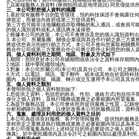
7.店家端服務人員資料 (舉例拍照或是地理資訊) 同意僅提
三、本公司對您個人資料的揭露
1.基於現有服務平台的監管環境，預約科技保證不會揭露任
律規定，而被迫向政府或第三方提供資料。
第三方也可能非法地攔截或存取傳輸的私人通訊，或會員可
的個人識別資料或私人通訊將永遠保密。
2.根據本公司的政策，本公司不會將涉及您的個人識別資料
3. 本公司、所屬集團、關係企業或與其合作行銷之第三方
將提供您表示拒絕行銷之方式，本公司不會向您索取相關費
務合作公司或第三方業務合作公司將立即停止利用您的個人
四、個人資料利用之期間、地區、對象及方式如下
1.期間：您同意於本公司存續期間或依法令之資料保存期間
2.地區：就中華民國領域內。
3.對象：本公司所屬公司(本公司)及其分公司、本公司之關
4.方式：以電話、簡訊、電子郵件、紙本或其他合於當時科
圍內，為行銷建檔、揭露、轉介或交互運用予本公司及其合
五、個人資料之類別
本聲明所指之個人資料類別如下:
1.您提供之資料，包括您的姓名、性別、連絡方式(包括但不
身分之個人資料，及執行職務或業務之必要範圍內所需蒐集
2.為提升服務品質，本公司會依照所提供服務之性質，記錄
分析和網路行為調查，以便於改善本公司的服務品質，資料
六、蒐集、處理及利用您的個人資料之目的
1.本公司為提供良好服務、客戶管理與服務、提供預約服務
章程所定之業務及執行職務或業務之必要範圍內等以及為本
2.本公司僅蒐集為執行上述特定目的所必要提供之個人資料
傳真)，於中華民國境內及法令許可之範圍內加以處理及利用
七、資料安全性