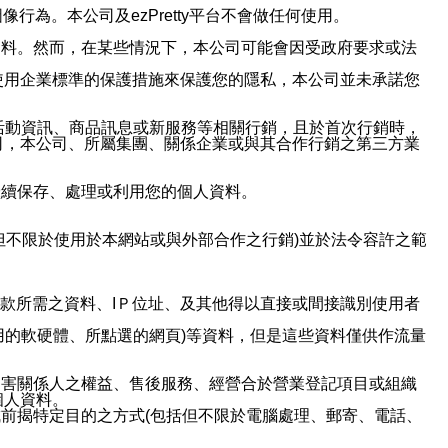
行為。本公司及ezPretty平台不會做任何使用。
資料。然而，在某些情況下，本公司可能會因受政府要求或法
使用企業標準的保護措施來保護您的隱私，本公司並未承諾您
活動資訊、商品訊息或新服務等相關行銷，且於首次行銷時，
司，本公司、所屬集團、關係企業或與其合作行銷之第三方業
繼續保存、處理或利用您的個人資料。
但不限於使用於本網站或與外部合作之行銷)並於法令容許之範
或付款所需之資料、IＰ位址、及其他得以直接或間接識別使用者
用的軟硬體、所點選的網頁)等資料，但是這些資料僅供作流量
利害關係人之權益、售後服務、經營合於營業登記項目或組織
個人資料。
前揭特定目的之方式(包括但不限於電腦處理、郵寄、電話、