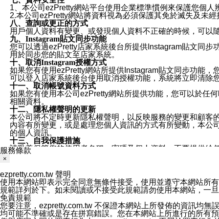
1、本公司ezPretty網站平台使用企業標準慣例來保護
2.本公司ezPretty網站將資料視為必須保護其免於滅
八、查詢或更正的方式
用戶個人資料有變更、或發現個人資料不正確的時候，可以隨時
九、Instagram貼文同步功能
您可以透過ezPretty店家系統後台所提供Instagram貼文同
用於同步您的貼文至店家系統。
十、取消Instagram授權方式
如果您有使用ezPretty網站所提供Instagram貼文同
可以登入店家系統後台使用取消授權功能，系統將立即清除您的
十一、取消帳號資料方式
如果您有使用本公司ezPretty網站所提供功能，您可以於任何
相關資料。
十二、隱私權聲明的更新
本公司將不定時更新隱私權聲明，以反映服務的變更和顧客的意見反
內容有所變更，或是處理您個人資訊的方式有所變動，本公司一
的個人資訊。
十三、自我保護措施
請妥善保管您的使用者名稱、密碼及個人資料，不要提供給
服務條款
窗，以防止他人讀取您的個人資料、信件或進入所機關管理
×
十四、傳送宣傳本站資訊或電子郵件之政策
您同意本公司網站，透過您所提供的郵件地址與您取得聯絡
ezpretty.com.tw 聲明
停止接收這些資料或電子郵件。
使用本網站即表示完全同意無條件接受，使用並遵守本網站所有條款。您與
十五、訊息通知
規範詳列於下。如未閱讀或不接受此規範請勿使用本網站，一旦使用本
本公司/本服務將以通知型訊息傳送重要訊息給您。即使未加
免責規範
本公司/本服務傳送之通知型訊息以對您有效且重要的訊息為
您要注意，ezpretty.com.tw 不保證本網站上所發佈
1.LINE 帳號設定的電話號碼與本公司/本服務所傳來的電話
均可能不準確或是存在拼寫錯誤。您在本網站上所進行的所有預訂服務均是與
2.該 LINE 帳號已在 LINE APP 設定中，同意接收通知型訊