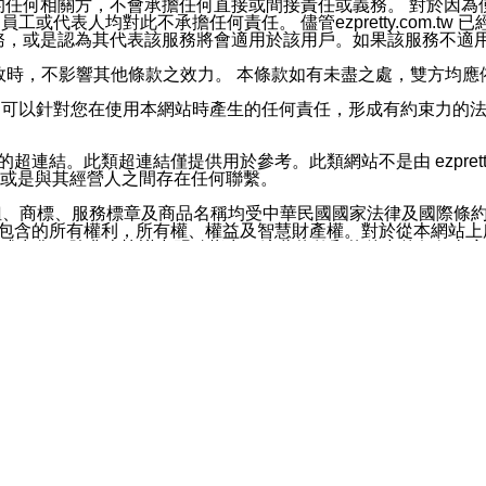
屬於買賣行為的任何相關方，不會承擔任何直接或間接責任或義務。 
人員、員工或代表人均對此不承擔任何責任。 儘管ezpretty.co
薦的服務，或是認為其代表該服務將會適用於該用戶。如果該服務不適用於您，
有一部無效時，不影響其他條款之效力。 本條款如有未盡之處，雙方
的合法年齡。可以針對您在使用本網站時產生的任何責任，形成有約束
官方帳號或認證官方帳號的通知型訊息。
網站的超連結。此類超連結僅提供用於參考。此類網站不是由 ezpret
或是與其經營人之間存在任何聯繫。
鈕、商標、服務標章及商品名稱均受中華民國國家法律及國際條
這些素材中所包含的所有權利，所有權、權益及智慧財產權。對於從本
或出售。除非本協議中明確指出，這些條款和條件中的任何內容
或任何協力廠商的業主權益中規定的任何權利的推斷結果。 如有任何人
其分公司、所屬機構、管理人員、代理人及其他合作夥伴和員工遭受的
構、管理人員、代理人及其他合作夥伴和員工不受損失。
依賴本網站上所提供的資訊、產品、服務或素材或通過使用本網
etty.com.tw提供電信及網路服務的提供商不會因您使用或不能使
etty.com.tw 不聲明、保證或承諾本網站或支持該網站的
影響本網站任何部分正常運行，且超出ezpretty.com.t
com.tw 不承擔任何責任。 在適用法律許可的最大範圍內，所
諾，其中包括但不僅限於其精確性、完整性或適銷性、品質或適用於特
些條款或是這些條款相關的權利。這些條款中使用的標題僅為了
款之內容及本網站上內容而不另行通知，同時，不對您、其他任何用戶