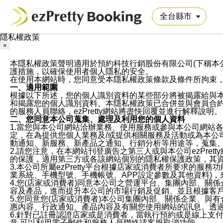
隱私權政策
×
本隱私權政策聲明適用於預約科技行銷股份有限公司(下稱本公司)於ezP
護措施，以確保使用者個人隱私的安全。
在使用本網站時，您同意受本隱私權政策條款及條件所拘束
一、適用範圍
根據以下所述，您的個人識別資料的某些部分將被揭露給與
和揭露您的個人識別資料。本隱私權政策已合併並與會員合約的
的服務人員聯絡，ezPretty網站將盡快回覆並進行解釋說明。
二、您同意本公司蒐集、處理及利用您的個人資料
1.當您與本公司網站洽辦業務、使用服務或參與本公司網站
定，在為提供您個人業務及/或提供相關服務及活動或為本
動通知、新服務、新產品之通知、行銷分析等用途等，蒐集
2.請您注意，在本網站刊登廣告之第三人或與本公司ezPr
的保護，適用第三方或各該網站個別的隱私權保護政策，其
3.本公司所屬ezPretty平台根據店家或消費者所要求的
業系統、手機型號、手機帳號、APP設定參數及其他資料)
4.您(店家或消費者)同意本公司之營運平台、集團內部、
容及產品，進而提升本公司的市場行銷及促銷、並且根據客
5.您同意您(店家或消費者)本公司集團內部、關係企業、
惠內容、行政通知、產品內容及有關您使用網站的訊息。透過
6.針對已註冊認證店家或是消費者，當執行預約或是線上支付
意,可以利用電子郵件和服務人員聯絡請客服取消功能。