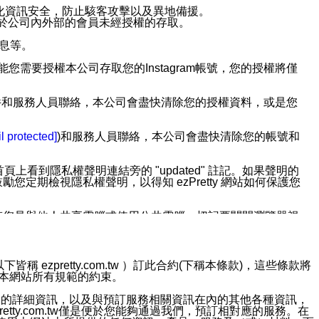
強化資訊安全，防止駭客攻擊以及異地備援。
免於公司內外部的會員未經授權的存取。
訊息等。
用此功能您需要授權本公司存取您的Instagram帳號，您的授權將僅
透過電子郵件和服務人員聯絡，本公司會盡快清除您的授權資料，或是您
。
l protected]
)和服務人員聯絡，本公司會盡快清除您的帳號和
上看到隱私權聲明連結旁的 "updated" 註記。如果聲明的
期檢視隱私權聲明，以得知 ezPretty 網站如何保護您
若您是與他人共享電腦或使用公共電腦，切記要關閉瀏覽器視
依照該資料或電子郵件所指示之方法、說明或功能連結，隨時
ezpretty.com.tw ）訂此合約(下稱本條款)，這些條款將
接受本網站所有規範的約束。
者，將可收到通知型訊息。
約店家的詳細資訊，以及與預訂服務相關資訊在內的其他各種資訊，
etty.com.tw僅是便於您能夠通過我們，預訂相對應的服務。在