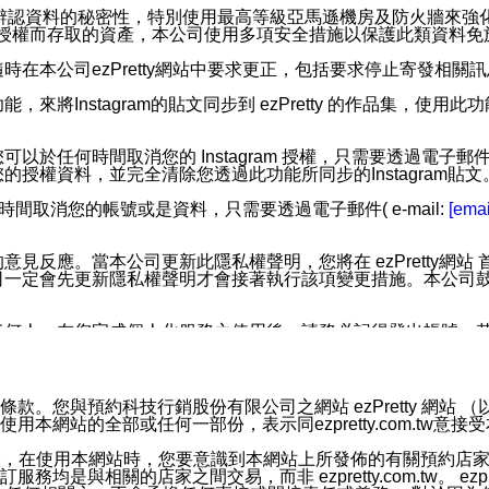
您個人辨認資料的秘密性，特別使用最高等級亞馬遜機房及防火牆來
失及未經授權而存取的資產，本公司使用多項安全措施以保護此類資料
在本公司ezPretty網站中要求更正，包括要求停止寄發相關
步功能，來將Instagram的貼文同步到 ezPretty 的作品集，使
步功能，您可以於任何時間取消您的 Instagram 授權，只需要
授權資料，並完全清除您透過此功能所同步的Instagram貼文
時間取消您的帳號或是資料，只需要透過電子郵件( e-mail:
[emai
應。當本公司更新此隱私權聲明，您將在 ezPretty網站 首頁
定會先更新隱私權聲明才會接著執行該項變更措施。本公司鼓勵您定
任何人。在您完成個人化服務之使用後，請務必記得登出帳號。
區。
並傳送或宣傳本網站各項服務之資料或電子郵件供您參考。您能
預約科技行銷股份有限公司之網站 ezPretty 網站 （以下皆稱 
網站的全部或任何一部份，表示同ezpretty.com.tw意
入本公司/本服務好友，您仍可接收到通知型訊息。
限，以廣告或其他目的的訊息皆不會被傳送。滿足以下三個條件
的資訊均無誤，在使用本網站時，您要意識到本網站上所發佈的有關預
號碼比對相符。
相關的店家之間交易，而非 ezpretty.com.tw。 ezpr
息。