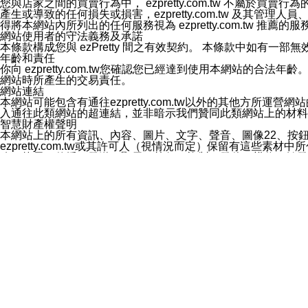
您與店家之間的買賣行為中， ezpretty.com.tw 不
3.LINE 帳號未封鎖傳送訊息之 LINE 官方帳號。
產生或導致的任何損失或損害，ezpretty.com.tw 及其管理
欲變更通知型訊息的設定，操作如下：
得將本網站內所列出的任何服務視為 ezpretty.com.tw 推
1.點選「主頁」＞「設定」
網站使用者的守法義務及承諾
2.點選「隱私設定」
本條款構成您與 ezPretty 間之有效契約。 本條款中如
3.點選「提供使用資料」
年齡和責任
4.點選「LINE通知型訊息」
你向 ezpretty.com.tw您確認您已經達到使用本網站
5.開關「接收LINE通知型訊息」
網站時所產生的交易責任。
❗️關閉「接收通知型訊息」後，將不會接收到來自任何企業
網站連結
本網站可能包含有通往ezpretty.com.tw以外的其他方所運營
入通往此類網站的超連結，並非暗示我們贊同此類網站上的材料
智慧財產權聲明
本網站上的所有資訊、內容、圖片、文字、聲音、圖像22、按
ezpretty.com.tw或其許可人（視情況而定）保留有
改、拷貝、傳播、發送、顯示、執行、複製、發佈、模仿、轉發
法或其他智慧財產權或 ezpretty.com.tw、其許可人
賠償
您同意因您使用本網站，而導致 ezpretty.com.tw、
您承擔賠償並保證 ezpretty.com.tw、其分公司、所屬機
免責聲明
您對本網站的所有使用均由您自擔風險。 因下載使用、參考或
己承擔全部責任。您同意 ezpretty.com.tw 及向ezpr
全部的索賠權利，無論是基於合約、侵權行為或其他依據。 ezpr
那些可損害或影響本網站管理、安全性、公正性和完整性，或是損害或
漏、中斷、刪除、缺陷、延遲或任何事件或事故，ezpretty.
其中包括但不僅限於有關本網站上服務、資訊及（或）聲明的保證或承
時間內對任一條款或多條條款的強制實施，不得將此視為放棄這
法律效應。 ezpretty.com.tw有權隨時變更本使用條