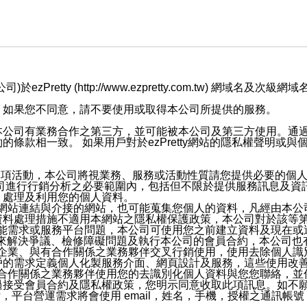
retty (http://www.ezpretty.com.tw) 網
，如果您不同意，請不要使用或取得本公司所提供的服務。
本公司有業務合作之第三方，並可能被本公司及第三方使用。通
條款相一致。 如果用戶對於ezPretty網站的隱私權聲明或
各項活動，本公司將視業務、服務或活動性質請您提供必要的個
公司進行行銷分析之必要範圍內，包括但不限於提供服務訊息及資
、處理及利用您的個人資料。
etty網站連結與介接的網站，也可能蒐集您個人的資料，凡經由
資料處理措施不適用本網站之隱私權保護政策，本公司對於該等
服務功能需求或服務平台問題，本公司可使用您之前建立資料及現在
，來解決爭議、檢修障礙問題及執行本公司的會員合約，本公司
關係企業、與有合作關係之業務夥伴交叉行銷使用，使用去除個人
戶的需求定義個人化製服務介面、網頁設計及服務，這些使用改
與有合作關係之業務夥伴使用您的去識別化個人資料與您您聯絡，
接受會員合約及隱私權政策，您明示同意收取此項訊息。如不願
，平台營運需求將會使用 email，姓名，手機，授權之通訊