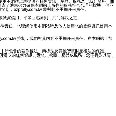
對於因為使用本網站上所提供的任何資訊、產品、服務及（或）材料，而
m.tw 已經盡了適當努力確保本網站上所列的服務符合合理的標準，仍不
ezpretty.com.tw 將對此不承擔任何責任。
均應依誠實信用、平等互惠原則，共商解決之道。
力的法律責任。您理解使用本網站時及他人使用您的登錄資訊使用本
ty.com.tw 控制，我們對其內容不承擔任何責任。在本網站上加
約中所包含的著作權法、商標法及其他智慧財產權法的保護。
網站上所獲取的任何資訊、素材、軟體、產品或服務，您不得對其更
不應被解釋為任何暗示或其他任何許可，或任何著作權法、商標
違反此規定，我們將追究其法律責任。
任何損失、責任及協力廠商的任何索賠或要求（包括律師費），將由
站而獲取到的資訊，而導致您遭受的任何風險或損失，將由您自
用本網站而造成的任何損失負責，同時，您會在此放棄有關此損失的所有及
伺服器不會發生缺陷，其中包括但不僅限於病毒或其他有害元素。對於
w 控制範圍的任何病毒感染、BUG、篡改、技術故障、錯誤、遺
有明示、暗示或法定及其他聲明、保證和條款均予以最大限度的排除，
定目的等。 ezpretty.com.tw 不能持續或在某階段
方便目的，其不應影響這些條款的範圍或意義，或是產生其他的
或任何協力廠商承擔任何責任。 在每次訪問網站時，您應檢查一下這