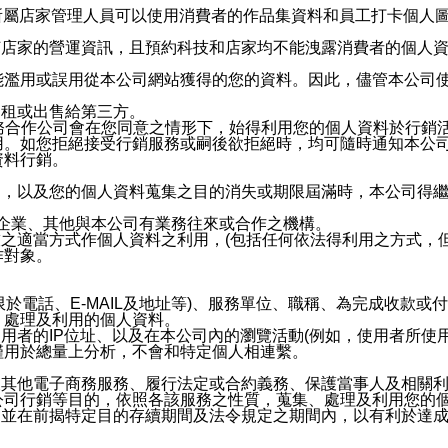
供所屬店家管理人員可以使用消費者的作品集資料和員工打卡個人圖像
何店家的營運資訊，且預約科技和店家均不能洩露消費者的個人
能濫用或誤用從本公司網站獲得的您的資料。因此，儘管本公司
出租或出售給第三方。
業務合作公司會在您同意之情形下，始得利用您的個人資料於行銷
用。如您拒絕接受行銷服務或嗣後欲拒絕時，均可隨時通知本公
資料行銷。
內，以及您的個人資料蒐集之目的消失或期限屆滿時，本公司得
係企業、其他與本公司有業務往來或合作之機構。
技之適當方式作個人資料之利用，(包括任何依法得利用之方式，
作對象。
限於電話、E-MAIL及地址等)、服務單位、職稱、為完成收款
、處理及利用的個人資料。
使用者的IP位址、以及在本公司內的瀏覽活動(例如，使用者所使
僅用於總量上分析，不會和特定個人相連繫。
及其他電子商務服務、履行法定或合約義務、保護當事人及相關
公司行銷等目的，依照各該服務之性質，蒐集、處理及利用您的
，並在前揭特定目的存續期間及法令規定之期間內，以有利於達成
。