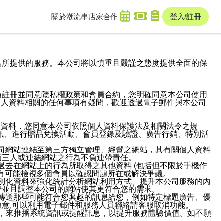
關於潮流串
店家合作
登入/註冊
域名及次級網域名所提供的服務。本公司將以慎重且嚴謹之態度提供全面的保
過註冊並同意隱私權政策和會員合約，您明確同意本公司使用
與個人資料相關的任何事項有疑問，歡迎透過電子郵件與本公司
人資料，您同意本公司依照個人資料保護法及相關法令之規
訊、進行贈品兌換活動、會員登錄及驗證、廣告行銷、特別活
本公司網站連結至第三方獨立管理、經營之網站，其有關個人資料
第三人或連結網站之行為不負連帶責任。
或過去在網站上的行為所取得之其他資料 (包括但不限於手機作
也有可能檢視多個會員以確認問題所在或解決爭議。
識別化資料來強化統計分析網站利用方式、提升本公司服務的內
善並且調整本公司的網站使其更符合您的需求。
並傳送那些可能符合您興趣的訊息給您，例如特定標題廣告、優
意,可以利用電子郵件和服務人員聯絡請客服取消功能。
帳號，來推播系統資訊或提醒訊息，以提升服務體驗價值。如不願