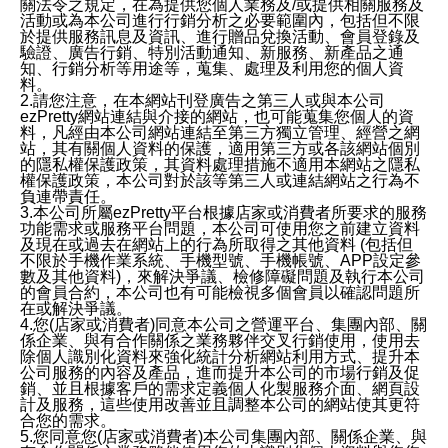
關法令之規定，在為提供您個人業務及/或提供相關服務及
活動或為本公司進行行銷分析之必要範圍內，包括但不限
於提供服務訊息及資訊、進行贈品兌換活動、會員登錄及
驗證、廣告行銷、特別活動通知、新服務、新產品之通
知、行銷分析等用途等，蒐集、處理及利用您的個人資
料。
2.請您注意，在本網站刊登廣告之第三人或與本公司
ezPretty網站連結與介接的網站，也可能蒐集您個人的資
料，凡經由本公司網站連結至第三方獨立管理、經營之網
站，其有關個人資料的保護，適用第三方或各該網站個別
的隱私權保護政策，其資料處理措施不適用本網站之隱私
權保護政策，本公司對於該等第三人或連結網站之行為不
負連帶責任。
3.本公司所屬ezPretty平台根據店家或消費者所要求的服務
功能需求或服務平台問題，本公司可使用您之前建立資料
及現在或過去在網站上的行為所取得之其他資料 (包括但
不限於手機作業系統、手機型號、手機帳號、APP設定參
數及其他資料)，來解決爭議、檢修障礙問題及執行本公司
的會員合約，本公司也有可能檢視多個會員以確認問題所
在或解決爭議。
4.您(店家或消費者)同意本公司之營運平台、集團內部、關
係企業、與有合作關係之業務夥伴交叉行銷使用，使用去
除個人識別化資料來強化統計分析網站利用方式、提升本
公司服務的內容及產品，進而提升本公司的市場行銷及促
銷、並且根據客戶的需求定義個人化製服務介面、網頁設
計及服務，這些使用改善並且調整本公司的網站使其更符
合您的需求。
5.您同意您(店家或消費者)本公司集團內部、關係企業、與