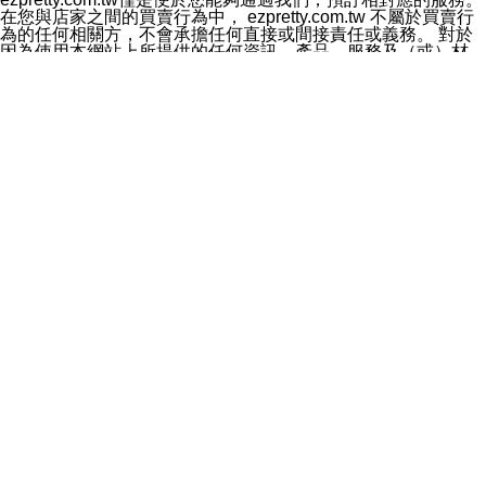
料於行銷活動資訊、商品訊息或新服務等相關行銷，且於
在您與店家之間的買賣行為中， ezpretty.com.tw 不屬於買賣行
首次行銷時，將提供您表示拒絕行銷之方式，本公司不會
為的任何相關方，不會承擔任何直接或間接責任或義務。 對於
向您索取相關費用。如您拒絕接受行銷服務或嗣後欲拒絕
因為使用本網站上所提供的任何資訊、產品、服務及（或）材
時，均可隨時通知本公司，本公司、所屬集團、關係企業
料，而產生或導致的任何損失或損害，ezpretty.com.tw 及其管
或與其合作行銷之第三方業務合作公司或第三方業務合作
理人員、員工或代表人均對此不承擔任何責任。 儘管
公司將立即停止利用您的個人資料行銷。
ezpretty.com.tw 已經盡了適當努力確保本網站上所列的服務符
四、個人資料利用之期間、地區、對象及方式如下
合合理的標準，仍不得將本網站內所列出的任何服務視為
1.期間：您同意於本公司存續期間或依法令之資料保存期
ezpretty.com.tw 推薦的服務，或是認為其代表該服務將會適用
間內，以及您的個人資料蒐集之目的消失或期限屆滿時，
於該用戶。如果該服務不適用於您，ezpretty.com.tw 將對此不
本公司得繼續保存、處理或利用您的個人資料。
承擔任何責任。
2.地區：就中華民國領域內。
網站使用者的守法義務及承諾
3.對象：本公司所屬公司(本公司)及其分公司、本公司之關
本條款構成您與 ezPretty 間之有效契約。 本條款中如有一部無
係企業、其他與本公司有業務往來或合作之機構。
效時，不影響其他條款之效力。 本條款如有未盡之處，雙方均
4.方式：以電話、簡訊、電子郵件、紙本或其他合於當時
應依誠實信用、平等互惠原則，共商解決之道。
科技之適當方式作個人資料之利用，(包括任何依法得利用
年齡和責任
之方式，但不限於使用於本網站或與外部合作之行銷)並於
你向 ezpretty.com.tw您確認您已經達到使用本網站的合法年
法令容許之範圍內，為行銷建檔、揭露、轉介或交互運用
齡。可以針對您在使用本網站時產生的任何責任，形成有約束力
予本公司及其合作對象。
的法律責任。您理解使用本網站時及他人使用您的登錄資訊使用
五、個人資料之類別
本網站時所產生的交易責任。
本聲明所指之個人資料類別如下:
網站連結
1.您提供之資料，包括您的姓名、性別、連絡方式(包括但
本網站可能包含有通往ezpretty.com.tw以外的其他方所運營網站
不限於電話、E-MAIL及地址等)、服務單位、職稱、為完
的超連結。此類超連結僅提供用於參考。此類網站不是由
成收款或付款所需之資料、IＰ位址、及其他得以直接或間
ezpretty.com.tw 控制，我們對其內容不承擔任何責任。在本網
接識別使用者身分之個人資料，及執行職務或業務之必要
站上加入通往此類網站的超連結，並非暗示我們贊同此類網站上
範圍內所需蒐集、處理及利用的個人資料。
的材料或是與其經營人之間存在任何聯繫。
2.為提升服務品質，本公司會依照所提供服務之性質，記
智慧財產權聲明
錄使用者的IP位址、以及在本公司內的瀏覽活動(例如，使
本網站上的所有資訊、內容、圖片、文字、聲音、圖像22、按
用者所使用的軟硬體、所點選的網頁)等資料，但是這些資
鈕、商標、服務標章及商品名稱均受中華民國國家法律及國際條