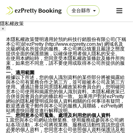
隱私權政策
×
本隱私權政策聲明適用於預約科技行銷股份有限公司(下稱
本公司)於ezPretty (http://www.ezpretty.com.tw) 網域名及
次級網域名所提供的服務。本公司將以慎重且嚴謹之態度
提供全面的保護措施，以確保使用者個人隱私的安全。
在使用本網站時，您同意受本隱私權政策條款及條件所拘
束，如果您不同意，請不要使用或取得本公司所提供的服
務。
一、適用範圍
根據以下所述，您的個人識別資料的某些部分將被揭露給
與本公司有業務合作之第三方，並可能被本公司及第三方
使用。通過註冊並同意隱私權政策和會員合約，您明確同
意本公司使用和揭露您的個人識別資料。本隱私權政策已
合併並與會員合約的條款相一致。 如果用戶對於ezPretty
網站的隱私權聲明或與個人資料相關的任何事項有疑問，
歡迎透過電子郵件與本公司的服務人員聯絡，ezPretty網
站將盡快回覆並進行解釋說明。
二、您同意本公司蒐集、處理及利用您的個人資料
1.當您與本公司網站洽辦業務、使用服務或參與本公司網
站各項活動，本公司將視業務、服務或活動性質請您提供
必要的個人資料，您同意本公司依照個人資料保護法及相