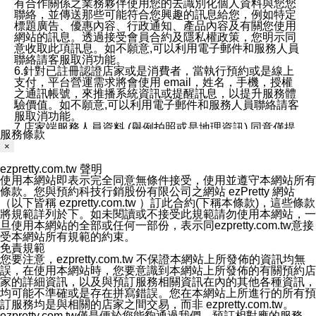
有合作關係之業務夥伴使用您的去識別化個人資料與您您
聯絡，並傳送那些可能符合您興趣的訊息給您，例如特定
標題廣告、優惠內容、行政通知、產品內容及有關您使用
網站的訊息。透過接受會員合約及隱私權政策，您明示同
意收取此項訊息。如不願意,可以利用電子郵件和服務人員
聯絡請客服取消功能。
6.針對已註冊認證店家或是消費者，當執行預約或是線上
支付，平台營運需求將會使用 email，姓名，手機，授權
之通訊帳號，來推播系統資訊或提醒訊息，以提升服務體
驗價值。如不願意,可以利用電子郵件和服務人員聯絡請客
服取消功能。
7.店家端服務人員資料 (舉例拍照或是地理資訊) 同意僅提
服務條款
供所屬店家管理人員可以使用消費者的作品集資料和員工
×
打卡個人圖像行為。本公司及ezPretty平台不會做任何使
用。
ezpretty.com.tw 聲明
三、本公司對您個人資料的揭露
使用本網站即表示完全同意無條件接受，使用並遵守本網站所有
1.基於現有服務平台的監管環境，預約科技保證不會揭露
條款。您與預約科技行銷股份有限公司之網站 ezPretty 網站
任何店家的營運資訊，且預約科技和店家均不能洩露消費
（以下皆稱 ezpretty.com.tw ）訂此合約(下稱本條款)，這些條款
者的個人資料。然而，在某些情況下，本公司可能會因受
將規範詳列於下。如未閱讀或不接受此規範請勿使用本網站，一
政府要求或法律規定，而被迫向政府或第三方提供資料。
旦使用本網站的全部或任何一部份，表示同ezpretty.com.tw意接
第三方也可能非法地攔截或存取傳輸的私人通訊，或會員
受本網站所有規範的約束。
可能濫用或誤用從本公司網站獲得的您的資料。因此，儘
免責規範
管本公司使用企業標準的保護措施來保護您的隱私，本公
您要注意，ezpretty.com.tw 不保證本網站上所發佈的資訊均無
司並未承諾您的個人識別資料或私人通訊將永遠保密。
誤，在使用本網站時，您要意識到本網站上所發佈的有關預約店
2.根據本公司的政策，本公司不會將涉及您的個人識別資
家的詳細資訊，以及與預訂服務相關資訊在內的其他各種資訊，
料出租或出售給第三方。
均可能不準確或是存在拼寫錯誤。您在本網站上所進行的所有預
3. 本公司、所屬集團、關係企業或與其合作行銷之第三方
訂服務均是與相關的店家之間交易，而非 ezpretty.com.tw。
業務合作公司會在您同意之情形下，始得利用您的個人資
ezpretty.com.tw僅是便於您能夠通過我們，預訂相對應的服務。