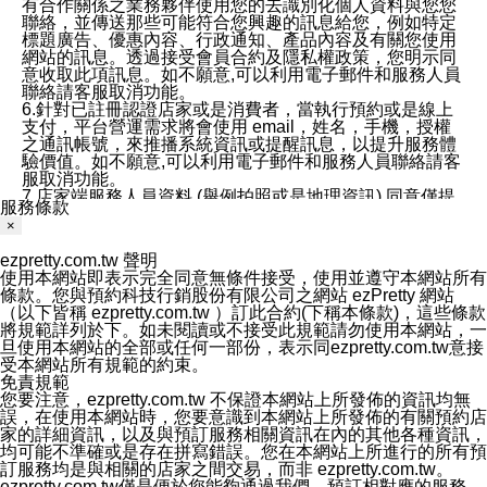
有合作關係之業務夥伴使用您的去識別化個人資料與您您
聯絡，並傳送那些可能符合您興趣的訊息給您，例如特定
標題廣告、優惠內容、行政通知、產品內容及有關您使用
網站的訊息。透過接受會員合約及隱私權政策，您明示同
意收取此項訊息。如不願意,可以利用電子郵件和服務人員
聯絡請客服取消功能。
6.針對已註冊認證店家或是消費者，當執行預約或是線上
支付，平台營運需求將會使用 email，姓名，手機，授權
之通訊帳號，來推播系統資訊或提醒訊息，以提升服務體
驗價值。如不願意,可以利用電子郵件和服務人員聯絡請客
服取消功能。
7.店家端服務人員資料 (舉例拍照或是地理資訊) 同意僅提
服務條款
供所屬店家管理人員可以使用消費者的作品集資料和員工
×
打卡個人圖像行為。本公司及ezPretty平台不會做任何使
用。
ezpretty.com.tw 聲明
三、本公司對您個人資料的揭露
使用本網站即表示完全同意無條件接受，使用並遵守本網站所有
1.基於現有服務平台的監管環境，預約科技保證不會揭露
條款。您與預約科技行銷股份有限公司之網站 ezPretty 網站
任何店家的營運資訊，且預約科技和店家均不能洩露消費
（以下皆稱 ezpretty.com.tw ）訂此合約(下稱本條款)，這些條款
者的個人資料。然而，在某些情況下，本公司可能會因受
將規範詳列於下。如未閱讀或不接受此規範請勿使用本網站，一
政府要求或法律規定，而被迫向政府或第三方提供資料。
旦使用本網站的全部或任何一部份，表示同ezpretty.com.tw意接
第三方也可能非法地攔截或存取傳輸的私人通訊，或會員
受本網站所有規範的約束。
可能濫用或誤用從本公司網站獲得的您的資料。因此，儘
免責規範
管本公司使用企業標準的保護措施來保護您的隱私，本公
您要注意，ezpretty.com.tw 不保證本網站上所發佈的資訊均無
司並未承諾您的個人識別資料或私人通訊將永遠保密。
誤，在使用本網站時，您要意識到本網站上所發佈的有關預約店
2.根據本公司的政策，本公司不會將涉及您的個人識別資
家的詳細資訊，以及與預訂服務相關資訊在內的其他各種資訊，
料出租或出售給第三方。
均可能不準確或是存在拼寫錯誤。您在本網站上所進行的所有預
3. 本公司、所屬集團、關係企業或與其合作行銷之第三方
訂服務均是與相關的店家之間交易，而非 ezpretty.com.tw。
業務合作公司會在您同意之情形下，始得利用您的個人資
ezpretty.com.tw僅是便於您能夠通過我們，預訂相對應的服務。