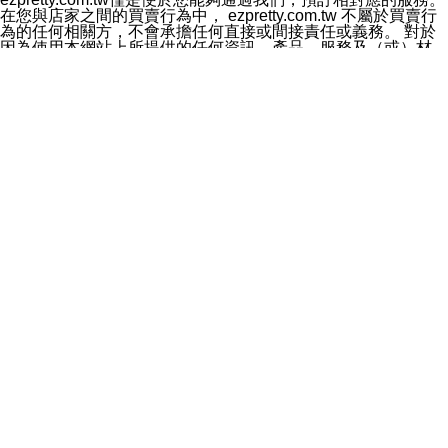
料於行銷活動資訊、商品訊息或新服務等相關行銷，且於
在您與店家之間的買賣行為中， ezpretty.com.tw 不屬於買賣行
首次行銷時，將提供您表示拒絕行銷之方式，本公司不會
為的任何相關方，不會承擔任何直接或間接責任或義務。 對於
向您索取相關費用。如您拒絕接受行銷服務或嗣後欲拒絕
因為使用本網站上所提供的任何資訊、產品、服務及（或）材
時，均可隨時通知本公司，本公司、所屬集團、關係企業
料，而產生或導致的任何損失或損害，ezpretty.com.tw 及其管
或與其合作行銷之第三方業務合作公司或第三方業務合作
理人員、員工或代表人均對此不承擔任何責任。 儘管
公司將立即停止利用您的個人資料行銷。
ezpretty.com.tw 已經盡了適當努力確保本網站上所列的服務符
四、個人資料利用之期間、地區、對象及方式如下
合合理的標準，仍不得將本網站內所列出的任何服務視為
1.期間：您同意於本公司存續期間或依法令之資料保存期
ezpretty.com.tw 推薦的服務，或是認為其代表該服務將會適用
間內，以及您的個人資料蒐集之目的消失或期限屆滿時，
於該用戶。如果該服務不適用於您，ezpretty.com.tw 將對此不
本公司得繼續保存、處理或利用您的個人資料。
承擔任何責任。
2.地區：就中華民國領域內。
網站使用者的守法義務及承諾
3.對象：本公司所屬公司(本公司)及其分公司、本公司之關
本條款構成您與 ezPretty 間之有效契約。 本條款中如有一部無
係企業、其他與本公司有業務往來或合作之機構。
效時，不影響其他條款之效力。 本條款如有未盡之處，雙方均
4.方式：以電話、簡訊、電子郵件、紙本或其他合於當時
應依誠實信用、平等互惠原則，共商解決之道。
科技之適當方式作個人資料之利用，(包括任何依法得利用
年齡和責任
之方式，但不限於使用於本網站或與外部合作之行銷)並於
你向 ezpretty.com.tw您確認您已經達到使用本網站的合法年
法令容許之範圍內，為行銷建檔、揭露、轉介或交互運用
齡。可以針對您在使用本網站時產生的任何責任，形成有約束力
予本公司及其合作對象。
的法律責任。您理解使用本網站時及他人使用您的登錄資訊使用
五、個人資料之類別
本網站時所產生的交易責任。
本聲明所指之個人資料類別如下:
網站連結
1.您提供之資料，包括您的姓名、性別、連絡方式(包括但
本網站可能包含有通往ezpretty.com.tw以外的其他方所運營網站
不限於電話、E-MAIL及地址等)、服務單位、職稱、為完
的超連結。此類超連結僅提供用於參考。此類網站不是由
成收款或付款所需之資料、IＰ位址、及其他得以直接或間
ezpretty.com.tw 控制，我們對其內容不承擔任何責任。在本網
接識別使用者身分之個人資料，及執行職務或業務之必要
站上加入通往此類網站的超連結，並非暗示我們贊同此類網站上
範圍內所需蒐集、處理及利用的個人資料。
的材料或是與其經營人之間存在任何聯繫。
2.為提升服務品質，本公司會依照所提供服務之性質，記
智慧財產權聲明
錄使用者的IP位址、以及在本公司內的瀏覽活動(例如，使
本網站上的所有資訊、內容、圖片、文字、聲音、圖像22、按
用者所使用的軟硬體、所點選的網頁)等資料，但是這些資
鈕、商標、服務標章及商品名稱均受中華民國國家法律及國際條