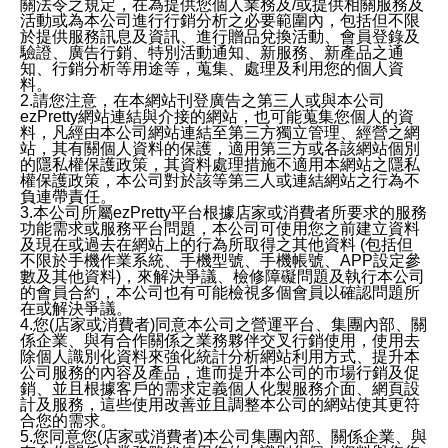
關法令之規定，在為提供您個人業務及/或提供相關服務及
活動或為本公司進行行銷分析之必要範圍內，包括但不限
於提供服務訊息及資訊、進行贈品兌換活動、會員登錄及
驗證、廣告行銷、特別活動通知、新服務、新產品之通
知、行銷分析等用途等，蒐集、處理及利用您的個人資
料。
2.請您注意，在本網站刊登廣告之第三人或與本公司
ezPretty網站連結與介接的網站，也可能蒐集您個人的資
料，凡經由本公司網站連結至第三方獨立管理、經營之網
站，其有關個人資料的保護，適用第三方或各該網站個別
的隱私權保護政策，其資料處理措施不適用本網站之隱私
權保護政策，本公司對於該等第三人或連結網站之行為不
負連帶責任。
3.本公司所屬ezPretty平台根據店家或消費者所要求的服務
功能需求或服務平台問題，本公司可使用您之前建立資料
及現在或過去在網站上的行為所取得之其他資料 (包括但
不限於手機作業系統、手機型號、手機帳號、APP設定參
數及其他資料)，來解決爭議、檢修障礙問題及執行本公司
的會員合約，本公司也有可能檢視多個會員以確認問題所
在或解決爭議。
4.您(店家或消費者)同意本公司之營運平台、集團內部、關
係企業、與有合作關係之業務夥伴交叉行銷使用，使用去
除個人識別化資料來強化統計分析網站利用方式、提升本
公司服務的內容及產品，進而提升本公司的市場行銷及促
銷、並且根據客戶的需求定義個人化製服務介面、網頁設
計及服務，這些使用改善並且調整本公司的網站使其更符
合您的需求。
5.您同意您(店家或消費者)本公司集團內部、關係企業、與