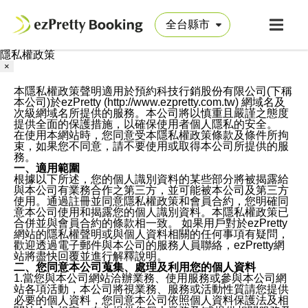
隱私權政策
×
本隱私權政策聲明適用於預約科技行銷股份有限公司(下稱
本公司)於ezPretty (http://www.ezpretty.com.tw) 網域名及
次級網域名所提供的服務。本公司將以慎重且嚴謹之態度
提供全面的保護措施，以確保使用者個人隱私的安全。
在使用本網站時，您同意受本隱私權政策條款及條件所拘
束，如果您不同意，請不要使用或取得本公司所提供的服
務。
一、適用範圍
根據以下所述，您的個人識別資料的某些部分將被揭露給
與本公司有業務合作之第三方，並可能被本公司及第三方
使用。通過註冊並同意隱私權政策和會員合約，您明確同
意本公司使用和揭露您的個人識別資料。本隱私權政策已
合併並與會員合約的條款相一致。 如果用戶對於ezPretty
網站的隱私權聲明或與個人資料相關的任何事項有疑問，
歡迎透過電子郵件與本公司的服務人員聯絡，ezPretty網
站將盡快回覆並進行解釋說明。
二、您同意本公司蒐集、處理及利用您的個人資料
1.當您與本公司網站洽辦業務、使用服務或參與本公司網
站各項活動，本公司將視業務、服務或活動性質請您提供
必要的個人資料，您同意本公司依照個人資料保護法及相