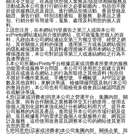
關法令之規定，在為提供您個人業務及/或提供相關服務及
活動或為本公司進行行銷分析之必要範圍內，包括但不限
於提供服務訊息及資訊、進行贈品兌換活動、會員登錄及
驗證、廣告行銷、特別活動通知、新服務、新產品之通
知、行銷分析等用途等，蒐集、處理及利用您的個人資
料。
2.請您注意，在本網站刊登廣告之第三人或與本公司
ezPretty網站連結與介接的網站，也可能蒐集您個人的資
料，凡經由本公司網站連結至第三方獨立管理、經營之網
站，其有關個人資料的保護，適用第三方或各該網站個別
的隱私權保護政策，其資料處理措施不適用本網站之隱私
權保護政策，本公司對於該等第三人或連結網站之行為不
負連帶責任。
3.本公司所屬ezPretty平台根據店家或消費者所要求的服務
功能需求或服務平台問題，本公司可使用您之前建立資料
及現在或過去在網站上的行為所取得之其他資料 (包括但
不限於手機作業系統、手機型號、手機帳號、APP設定參
數及其他資料)，來解決爭議、檢修障礙問題及執行本公司
的會員合約，本公司也有可能檢視多個會員以確認問題所
在或解決爭議。
4.您(店家或消費者)同意本公司之營運平台、集團內部、關
係企業、與有合作關係之業務夥伴交叉行銷使用，使用去
除個人識別化資料來強化統計分析網站利用方式、提升本
公司服務的內容及產品，進而提升本公司的市場行銷及促
銷、並且根據客戶的需求定義個人化製服務介面、網頁設
計及服務，這些使用改善並且調整本公司的網站使其更符
合您的需求。
5.您同意您(店家或消費者)本公司集團內部、關係企業、與