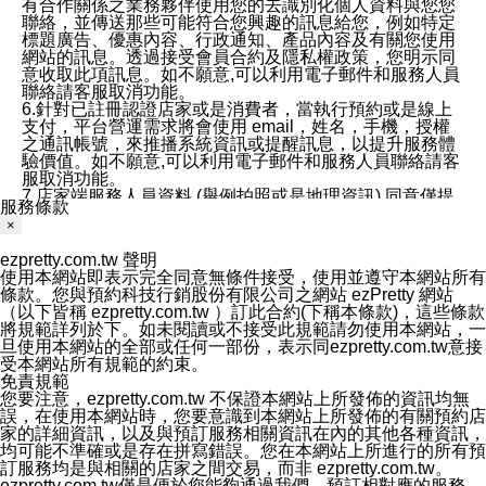
有合作關係之業務夥伴使用您的去識別化個人資料與您您
聯絡，並傳送那些可能符合您興趣的訊息給您，例如特定
標題廣告、優惠內容、行政通知、產品內容及有關您使用
網站的訊息。透過接受會員合約及隱私權政策，您明示同
意收取此項訊息。如不願意,可以利用電子郵件和服務人員
聯絡請客服取消功能。
6.針對已註冊認證店家或是消費者，當執行預約或是線上
支付，平台營運需求將會使用 email，姓名，手機，授權
之通訊帳號，來推播系統資訊或提醒訊息，以提升服務體
驗價值。如不願意,可以利用電子郵件和服務人員聯絡請客
服取消功能。
7.店家端服務人員資料 (舉例拍照或是地理資訊) 同意僅提
服務條款
供所屬店家管理人員可以使用消費者的作品集資料和員工
×
打卡個人圖像行為。本公司及ezPretty平台不會做任何使
用。
ezpretty.com.tw 聲明
三、本公司對您個人資料的揭露
使用本網站即表示完全同意無條件接受，使用並遵守本網站所有
1.基於現有服務平台的監管環境，預約科技保證不會揭露
條款。您與預約科技行銷股份有限公司之網站 ezPretty 網站
任何店家的營運資訊，且預約科技和店家均不能洩露消費
（以下皆稱 ezpretty.com.tw ）訂此合約(下稱本條款)，這些條款
者的個人資料。然而，在某些情況下，本公司可能會因受
將規範詳列於下。如未閱讀或不接受此規範請勿使用本網站，一
政府要求或法律規定，而被迫向政府或第三方提供資料。
旦使用本網站的全部或任何一部份，表示同ezpretty.com.tw意接
第三方也可能非法地攔截或存取傳輸的私人通訊，或會員
受本網站所有規範的約束。
可能濫用或誤用從本公司網站獲得的您的資料。因此，儘
免責規範
管本公司使用企業標準的保護措施來保護您的隱私，本公
您要注意，ezpretty.com.tw 不保證本網站上所發佈的資訊均無
司並未承諾您的個人識別資料或私人通訊將永遠保密。
誤，在使用本網站時，您要意識到本網站上所發佈的有關預約店
2.根據本公司的政策，本公司不會將涉及您的個人識別資
家的詳細資訊，以及與預訂服務相關資訊在內的其他各種資訊，
料出租或出售給第三方。
均可能不準確或是存在拼寫錯誤。您在本網站上所進行的所有預
3. 本公司、所屬集團、關係企業或與其合作行銷之第三方
訂服務均是與相關的店家之間交易，而非 ezpretty.com.tw。
業務合作公司會在您同意之情形下，始得利用您的個人資
ezpretty.com.tw僅是便於您能夠通過我們，預訂相對應的服務。