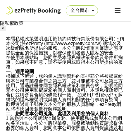
隱私權政策
×
本隱私權政策聲明適用於預約科技行銷股份有限公司(下稱
本公司)於ezPretty (http://www.ezpretty.com.tw) 網域名及
次級網域名所提供的服務。本公司將以慎重且嚴謹之態度
提供全面的保護措施，以確保使用者個人隱私的安全。
在使用本網站時，您同意受本隱私權政策條款及條件所拘
束，如果您不同意，請不要使用或取得本公司所提供的服
務。
一、適用範圍
根據以下所述，您的個人識別資料的某些部分將被揭露給
與本公司有業務合作之第三方，並可能被本公司及第三方
使用。通過註冊並同意隱私權政策和會員合約，您明確同
意本公司使用和揭露您的個人識別資料。本隱私權政策已
合併並與會員合約的條款相一致。 如果用戶對於ezPretty
網站的隱私權聲明或與個人資料相關的任何事項有疑問，
歡迎透過電子郵件與本公司的服務人員聯絡，ezPretty網
站將盡快回覆並進行解釋說明。
二、您同意本公司蒐集、處理及利用您的個人資料
1.當您與本公司網站洽辦業務、使用服務或參與本公司網
站各項活動，本公司將視業務、服務或活動性質請您提供
必要的個人資料，您同意本公司依照個人資料保護法及相