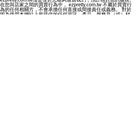
料於行銷活動資訊、商品訊息或新服務等相關行銷，且於
在您與店家之間的買賣行為中， ezpretty.com.tw 不屬於買賣行
首次行銷時，將提供您表示拒絕行銷之方式，本公司不會
為的任何相關方，不會承擔任何直接或間接責任或義務。 對於
向您索取相關費用。如您拒絕接受行銷服務或嗣後欲拒絕
因為使用本網站上所提供的任何資訊、產品、服務及（或）材
時，均可隨時通知本公司，本公司、所屬集團、關係企業
料，而產生或導致的任何損失或損害，ezpretty.com.tw 及其管
或與其合作行銷之第三方業務合作公司或第三方業務合作
理人員、員工或代表人均對此不承擔任何責任。 儘管
公司將立即停止利用您的個人資料行銷。
ezpretty.com.tw 已經盡了適當努力確保本網站上所列的服務符
四、個人資料利用之期間、地區、對象及方式如下
合合理的標準，仍不得將本網站內所列出的任何服務視為
1.期間：您同意於本公司存續期間或依法令之資料保存期
ezpretty.com.tw 推薦的服務，或是認為其代表該服務將會適用
間內，以及您的個人資料蒐集之目的消失或期限屆滿時，
於該用戶。如果該服務不適用於您，ezpretty.com.tw 將對此不
本公司得繼續保存、處理或利用您的個人資料。
承擔任何責任。
2.地區：就中華民國領域內。
網站使用者的守法義務及承諾
3.對象：本公司所屬公司(本公司)及其分公司、本公司之關
本條款構成您與 ezPretty 間之有效契約。 本條款中如有一部無
係企業、其他與本公司有業務往來或合作之機構。
效時，不影響其他條款之效力。 本條款如有未盡之處，雙方均
4.方式：以電話、簡訊、電子郵件、紙本或其他合於當時
應依誠實信用、平等互惠原則，共商解決之道。
科技之適當方式作個人資料之利用，(包括任何依法得利用
年齡和責任
之方式，但不限於使用於本網站或與外部合作之行銷)並於
你向 ezpretty.com.tw您確認您已經達到使用本網站的合法年
法令容許之範圍內，為行銷建檔、揭露、轉介或交互運用
齡。可以針對您在使用本網站時產生的任何責任，形成有約束力
予本公司及其合作對象。
的法律責任。您理解使用本網站時及他人使用您的登錄資訊使用
五、個人資料之類別
本網站時所產生的交易責任。
本聲明所指之個人資料類別如下:
網站連結
1.您提供之資料，包括您的姓名、性別、連絡方式(包括但
本網站可能包含有通往ezpretty.com.tw以外的其他方所運營網站
不限於電話、E-MAIL及地址等)、服務單位、職稱、為完
的超連結。此類超連結僅提供用於參考。此類網站不是由
成收款或付款所需之資料、IＰ位址、及其他得以直接或間
ezpretty.com.tw 控制，我們對其內容不承擔任何責任。在本網
接識別使用者身分之個人資料，及執行職務或業務之必要
站上加入通往此類網站的超連結，並非暗示我們贊同此類網站上
範圍內所需蒐集、處理及利用的個人資料。
的材料或是與其經營人之間存在任何聯繫。
2.為提升服務品質，本公司會依照所提供服務之性質，記
智慧財產權聲明
錄使用者的IP位址、以及在本公司內的瀏覽活動(例如，使
本網站上的所有資訊、內容、圖片、文字、聲音、圖像22、按
用者所使用的軟硬體、所點選的網頁)等資料，但是這些資
鈕、商標、服務標章及商品名稱均受中華民國國家法律及國際條