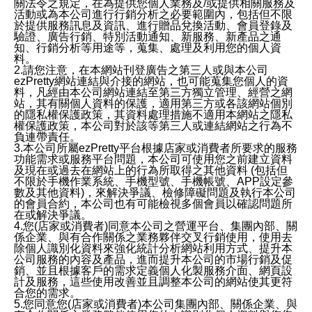
關法令之規定，在為提供您個人業務及/或提供相關服務及
活動或為本公司進行行銷分析之必要範圍內，包括但不限
於提供服務訊息及資訊、進行贈品兌換活動、會員登錄及
驗證、廣告行銷、特別活動通知、新服務、新產品之通
知、行銷分析等用途等，蒐集、處理及利用您的個人資
料。
2.請您注意，在本網站刊登廣告之第三人或與本公司
ezPretty網站連結與介接的網站，也可能蒐集您個人的資
料，凡經由本公司網站連結至第三方獨立管理、經營之網
站，其有關個人資料的保護，適用第三方或各該網站個別
的隱私權保護政策，其資料處理措施不適用本網站之隱私
權保護政策，本公司對於該等第三人或連結網站之行為不
負連帶責任。
3.本公司所屬ezPretty平台根據店家或消費者所要求的服務
功能需求或服務平台問題，本公司可使用您之前建立資料
及現在或過去在網站上的行為所取得之其他資料 (包括但
不限於手機作業系統、手機型號、手機帳號、APP設定參
數及其他資料)，來解決爭議、檢修障礙問題及執行本公司
的會員合約，本公司也有可能檢視多個會員以確認問題所
在或解決爭議。
4.您(店家或消費者)同意本公司之營運平台、集團內部、關
係企業、與有合作關係之業務夥伴交叉行銷使用，使用去
除個人識別化資料來強化統計分析網站利用方式、提升本
公司服務的內容及產品，進而提升本公司的市場行銷及促
銷、並且根據客戶的需求定義個人化製服務介面、網頁設
計及服務，這些使用改善並且調整本公司的網站使其更符
合您的需求。
5.您同意您(店家或消費者)本公司集團內部、關係企業、與