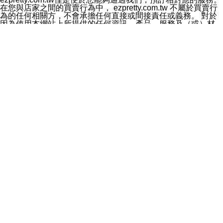
料於行銷活動資訊、商品訊息或新服務等相關行銷，且於
在您與店家之間的買賣行為中， ezpretty.com.tw 不屬於買賣行
首次行銷時，將提供您表示拒絕行銷之方式，本公司不會
為的任何相關方，不會承擔任何直接或間接責任或義務。 對於
向您索取相關費用。如您拒絕接受行銷服務或嗣後欲拒絕
因為使用本網站上所提供的任何資訊、產品、服務及（或）材
時，均可隨時通知本公司，本公司、所屬集團、關係企業
料，而產生或導致的任何損失或損害，ezpretty.com.tw 及其管
或與其合作行銷之第三方業務合作公司或第三方業務合作
理人員、員工或代表人均對此不承擔任何責任。 儘管
公司將立即停止利用您的個人資料行銷。
ezpretty.com.tw 已經盡了適當努力確保本網站上所列的服務符
四、個人資料利用之期間、地區、對象及方式如下
合合理的標準，仍不得將本網站內所列出的任何服務視為
1.期間：您同意於本公司存續期間或依法令之資料保存期
ezpretty.com.tw 推薦的服務，或是認為其代表該服務將會適用
間內，以及您的個人資料蒐集之目的消失或期限屆滿時，
於該用戶。如果該服務不適用於您，ezpretty.com.tw 將對此不
本公司得繼續保存、處理或利用您的個人資料。
承擔任何責任。
2.地區：就中華民國領域內。
網站使用者的守法義務及承諾
3.對象：本公司所屬公司(本公司)及其分公司、本公司之關
本條款構成您與 ezPretty 間之有效契約。 本條款中如有一部無
係企業、其他與本公司有業務往來或合作之機構。
效時，不影響其他條款之效力。 本條款如有未盡之處，雙方均
4.方式：以電話、簡訊、電子郵件、紙本或其他合於當時
應依誠實信用、平等互惠原則，共商解決之道。
科技之適當方式作個人資料之利用，(包括任何依法得利用
年齡和責任
之方式，但不限於使用於本網站或與外部合作之行銷)並於
你向 ezpretty.com.tw您確認您已經達到使用本網站的合法年
法令容許之範圍內，為行銷建檔、揭露、轉介或交互運用
齡。可以針對您在使用本網站時產生的任何責任，形成有約束力
予本公司及其合作對象。
的法律責任。您理解使用本網站時及他人使用您的登錄資訊使用
五、個人資料之類別
本網站時所產生的交易責任。
本聲明所指之個人資料類別如下:
網站連結
1.您提供之資料，包括您的姓名、性別、連絡方式(包括但
本網站可能包含有通往ezpretty.com.tw以外的其他方所運營網站
不限於電話、E-MAIL及地址等)、服務單位、職稱、為完
的超連結。此類超連結僅提供用於參考。此類網站不是由
成收款或付款所需之資料、IＰ位址、及其他得以直接或間
ezpretty.com.tw 控制，我們對其內容不承擔任何責任。在本網
接識別使用者身分之個人資料，及執行職務或業務之必要
站上加入通往此類網站的超連結，並非暗示我們贊同此類網站上
範圍內所需蒐集、處理及利用的個人資料。
的材料或是與其經營人之間存在任何聯繫。
2.為提升服務品質，本公司會依照所提供服務之性質，記
智慧財產權聲明
錄使用者的IP位址、以及在本公司內的瀏覽活動(例如，使
本網站上的所有資訊、內容、圖片、文字、聲音、圖像22、按
用者所使用的軟硬體、所點選的網頁)等資料，但是這些資
鈕、商標、服務標章及商品名稱均受中華民國國家法律及國際條