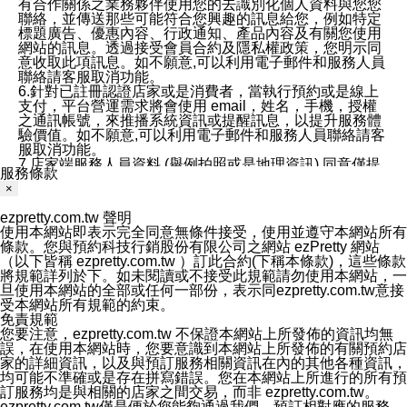
有合作關係之業務夥伴使用您的去識別化個人資料與您您
聯絡，並傳送那些可能符合您興趣的訊息給您，例如特定
標題廣告、優惠內容、行政通知、產品內容及有關您使用
網站的訊息。透過接受會員合約及隱私權政策，您明示同
意收取此項訊息。如不願意,可以利用電子郵件和服務人員
聯絡請客服取消功能。
6.針對已註冊認證店家或是消費者，當執行預約或是線上
支付，平台營運需求將會使用 email，姓名，手機，授權
之通訊帳號，來推播系統資訊或提醒訊息，以提升服務體
驗價值。如不願意,可以利用電子郵件和服務人員聯絡請客
服取消功能。
7.店家端服務人員資料 (舉例拍照或是地理資訊) 同意僅提
服務條款
供所屬店家管理人員可以使用消費者的作品集資料和員工
×
打卡個人圖像行為。本公司及ezPretty平台不會做任何使
用。
ezpretty.com.tw 聲明
三、本公司對您個人資料的揭露
使用本網站即表示完全同意無條件接受，使用並遵守本網站所有
1.基於現有服務平台的監管環境，預約科技保證不會揭露
條款。您與預約科技行銷股份有限公司之網站 ezPretty 網站
任何店家的營運資訊，且預約科技和店家均不能洩露消費
（以下皆稱 ezpretty.com.tw ）訂此合約(下稱本條款)，這些條款
者的個人資料。然而，在某些情況下，本公司可能會因受
將規範詳列於下。如未閱讀或不接受此規範請勿使用本網站，一
政府要求或法律規定，而被迫向政府或第三方提供資料。
旦使用本網站的全部或任何一部份，表示同ezpretty.com.tw意接
第三方也可能非法地攔截或存取傳輸的私人通訊，或會員
受本網站所有規範的約束。
可能濫用或誤用從本公司網站獲得的您的資料。因此，儘
免責規範
管本公司使用企業標準的保護措施來保護您的隱私，本公
您要注意，ezpretty.com.tw 不保證本網站上所發佈的資訊均無
司並未承諾您的個人識別資料或私人通訊將永遠保密。
誤，在使用本網站時，您要意識到本網站上所發佈的有關預約店
2.根據本公司的政策，本公司不會將涉及您的個人識別資
家的詳細資訊，以及與預訂服務相關資訊在內的其他各種資訊，
料出租或出售給第三方。
均可能不準確或是存在拼寫錯誤。您在本網站上所進行的所有預
3. 本公司、所屬集團、關係企業或與其合作行銷之第三方
訂服務均是與相關的店家之間交易，而非 ezpretty.com.tw。
業務合作公司會在您同意之情形下，始得利用您的個人資
ezpretty.com.tw僅是便於您能夠通過我們，預訂相對應的服務。