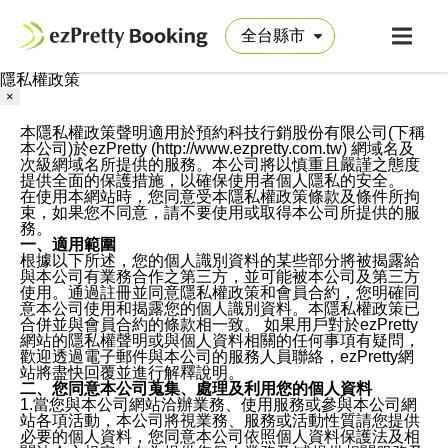
隱私權政策
×
本隱私權政策聲明適用於預約科技行銷股份有限公司(下稱
本公司)於ezPretty (http://www.ezpretty.com.tw) 網域名及
次級網域名所提供的服務。本公司將以慎重且嚴謹之態度
提供全面的保護措施，以確保使用者個人隱私的安全。
在使用本網站時，您同意受本隱私權政策條款及條件所拘
束，如果您不同意，請不要使用或取得本公司所提供的服
務。
一、適用範圍
根據以下所述，您的個人識別資料的某些部分將被揭露給
與本公司有業務合作之第三方，並可能被本公司及第三方
使用。通過註冊並同意隱私權政策和會員合約，您明確同
意本公司使用和揭露您的個人識別資料。本隱私權政策已
合併並與會員合約的條款相一致。 如果用戶對於ezPretty
網站的隱私權聲明或與個人資料相關的任何事項有疑問，
歡迎透過電子郵件與本公司的服務人員聯絡，ezPretty網
站將盡快回覆並進行解釋說明。
二、您同意本公司蒐集、處理及利用您的個人資料
1.當您與本公司網站洽辦業務、使用服務或參與本公司網
站各項活動，本公司將視業務、服務或活動性質請您提供
必要的個人資料，您同意本公司依照個人資料保護法及相