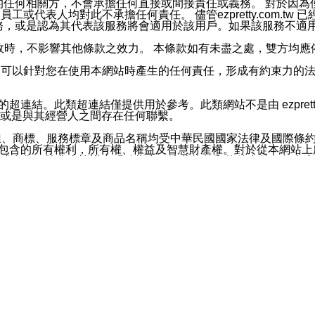
屬於買賣行為的任何相關方，不會承擔任何直接或間接責任或義務。 
人員、員工或代表人均對此不承擔任何責任。 儘管ezpretty.co
薦的服務，或是認為其代表該服務將會適用於該用戶。如果該服務不適用於您，
有一部無效時，不影響其他條款之效力。 本條款如有未盡之處，雙方
的合法年齡。可以針對您在使用本網站時產生的任何責任，形成有約束
官方帳號或認證官方帳號的通知型訊息。
網站的超連結。此類超連結僅提供用於參考。此類網站不是由 ezpret
或是與其經營人之間存在任何聯繫。
鈕、商標、服務標章及商品名稱均受中華民國國家法律及國際條
這些素材中所包含的所有權利，所有權、權益及智慧財產權。對於從本
或出售。除非本協議中明確指出，這些條款和條件中的任何內容
或任何協力廠商的業主權益中規定的任何權利的推斷結果。 如有任何人
其分公司、所屬機構、管理人員、代理人及其他合作夥伴和員工遭受的
構、管理人員、代理人及其他合作夥伴和員工不受損失。
依賴本網站上所提供的資訊、產品、服務或素材或通過使用本網
etty.com.tw提供電信及網路服務的提供商不會因您使用或不能使
etty.com.tw 不聲明、保證或承諾本網站或支持該網站的
影響本網站任何部分正常運行，且超出ezpretty.com.t
com.tw 不承擔任何責任。 在適用法律許可的最大範圍內，所
諾，其中包括但不僅限於其精確性、完整性或適銷性、品質或適用於特
些條款或是這些條款相關的權利。這些條款中使用的標題僅為了
款之內容及本網站上內容而不另行通知，同時，不對您、其他任何用戶