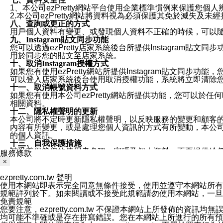
1、本公司ezPretty網站平台使用企業標準慣例來保護
2.本公司ezPretty網站將資料視為必須保護其免於滅
八、查詢或更正的方式
用戶個人資料有變更、或發現個人資料不正確的時候，可以隨時
九、Instagram貼文同步功能
您可以透過ezPretty店家系統後台所提供Instagram貼文同
用於同步您的貼文至店家系統。
十、取消Instagram授權方式
如果您有使用ezPretty網站所提供Instagram貼文同
可以登入店家系統後台使用取消授權功能，系統將立即清除您的
十一、取消帳號資料方式
如果您有使用本公司ezPretty網站所提供功能，您可以於任何
相關資料。
十二、隱私權聲明的更新
本公司將不定時更新隱私權聲明，以反映服務的變更和顧客的意見反
內容有所變更，或是處理您個人資訊的方式有所變動，本公司一
的個人資訊。
十三、自我保護措施
請妥善保管您的使用者名稱、密碼及個人資料，不要提供給
服務條款
窗，以防止他人讀取您的個人資料、信件或進入所機關管理
×
十四、傳送宣傳本站資訊或電子郵件之政策
您同意本公司網站，透過您所提供的郵件地址與您取得聯絡
ezpretty.com.tw 聲明
停止接收這些資料或電子郵件。
使用本網站即表示完全同意無條件接受，使用並遵守本網站所有條款。您與
十五、訊息通知
規範詳列於下。如未閱讀或不接受此規範請勿使用本網站，一旦使用本
本公司/本服務將以通知型訊息傳送重要訊息給您。即使未加
免責規範
本公司/本服務傳送之通知型訊息以對您有效且重要的訊息為
您要注意，ezpretty.com.tw 不保證本網站上所發佈
1.LINE 帳號設定的電話號碼與本公司/本服務所傳來的電話
均可能不準確或是存在拼寫錯誤。您在本網站上所進行的所有預訂服務均是與
2.該 LINE 帳號已在 LINE APP 設定中，同意接收通知型訊