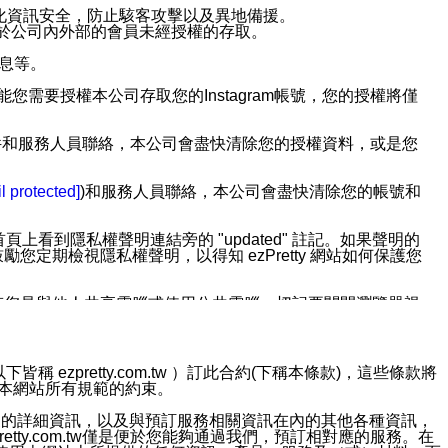
強化資訊安全，防止駭客攻擊以及異地備援。
免於公司內外部的會員未經授權的存取。
訊息等。
用此功能您需要授權本公司存取您的Instagram帳號，您的授權將僅
透過電子郵件和服務人員聯絡，本公司會盡快清除您的授權資料，或是您
。
l protected]
)和服務人員聯絡，本公司會盡快清除您的帳號和
上看到隱私權聲明連結旁的 "updated" 註記。如果聲明的
期檢視隱私權聲明，以得知 ezPretty 網站如何保護您
若您是與他人共享電腦或使用公共電腦，切記要關閉瀏覽器視
依照該資料或電子郵件所指示之方法、說明或功能連結，隨時
ezpretty.com.tw ）訂此合約(下稱本條款)，這些條款將
接受本網站所有規範的約束。
者，將可收到通知型訊息。
約店家的詳細資訊，以及與預訂服務相關資訊在內的其他各種資訊，
etty.com.tw僅是便於您能夠通過我們，預訂相對應的服務。在