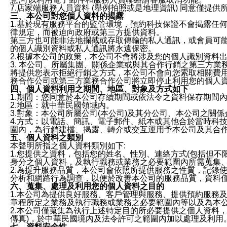
7.店家端服務人員資料 (舉例拍照或是地理資訊) 同意僅提
三、本公司對您個人資料的揭露
1.基於現有服務平台的監管環境，預約科技保證不會揭露任
律規定，而被迫向政府或第三方提供資料。
第三方也可能非法地攔截或存取傳輸的私人通訊，或會員可
的個人識別資料或私人通訊將永遠保密。
2.根據本公司的政策，本公司不會將涉及您的個人識別資料
3. 本公司、所屬集團、關係企業或與其合作行銷之第三方
將提供您表示拒絕行銷之方式，本公司不會向您索取相關費
務合作公司或第三方業務合作公司將立即停止利用您的個人
四、個人資料利用之期間、地區、對象及方式如下
1.期間：您同意於本公司存續期間或依法令之資料保存期間
2.地區：就中華民國領域內。
3.對象：本公司所屬公司(本公司)及其分公司、本公司之關
4.方式：以電話、簡訊、電子郵件、紙本或其他合於當時科
圍內，為行銷建檔、揭露、轉介或交互運用予本公司及其合
五、個人資料之類別
本聲明所指之個人資料類別如下:
1.您提供之資料，包括您的姓名、性別、連絡方式(包括但不
身分之個人資料，及執行職務或業務之必要範圍內所需蒐集
2.為提升服務品質，本公司會依照所提供服務之性質，記錄
分析和網路行為調查，以便於改善本公司的服務品質，資料
六、蒐集、處理及利用您的個人資料之目的
1.本公司為提供良好服務、客戶管理與服務、提供預約服務
章程所定之業務及執行職務或業務之必要範圍內等以及為本
2.本公司僅蒐集為執行上述特定目的所必要提供之個人資料
傳真)，於中華民國境內及法令許可之範圍內加以處理及利用
七、資料安全性