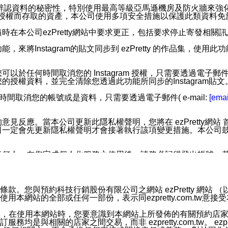
您個人辨認資料的秘密性，特別使用最高等級亞馬遜機房及防火牆來
失及未經授權而存取的資產，本公司使用多項安全措施以保護此類資料
在本公司ezPretty網站中要求更正，包括要求停止寄發相關
步功能，來將Instagram的貼文同步到 ezPretty 的作品集，使
步功能，您可以於任何時間取消您的 Instagram 授權，只需要
授權資料，並完全清除您透過此功能所同步的Instagram貼文
時間取消您的帳號或是資料，只需要透過電子郵件( e-mail:
[emai
應。當本公司更新此隱私權聲明，您將在 ezPretty網站 首頁
定會先更新隱私權聲明才會接著執行該項變更措施。本公司鼓勵您定
任何人。在您完成個人化服務之使用後，請務必記得登出帳號。
區。
並傳送或宣傳本網站各項服務之資料或電子郵件供您參考。您能
預約科技行銷股份有限公司之網站 ezPretty 網站 （以下皆稱 
網站的全部或任何一部份，表示同ezpretty.com.tw意
入本公司/本服務好友，您仍可接收到通知型訊息。
限，以廣告或其他目的的訊息皆不會被傳送。滿足以下三個條件
的資訊均無誤，在使用本網站時，您要意識到本網站上所發佈的有關預
號碼比對相符。
相關的店家之間交易，而非 ezpretty.com.tw。 ezpr
息。