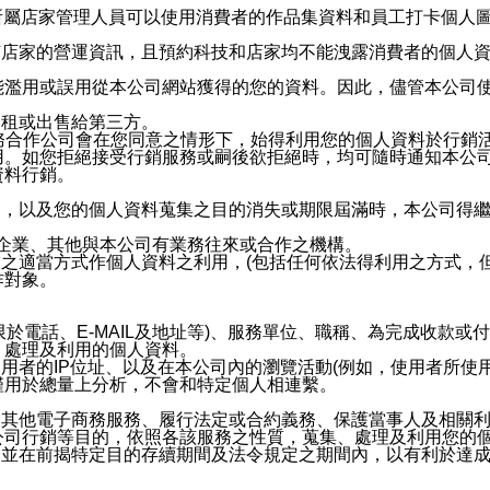
供所屬店家管理人員可以使用消費者的作品集資料和員工打卡個人圖像
何店家的營運資訊，且預約科技和店家均不能洩露消費者的個人
能濫用或誤用從本公司網站獲得的您的資料。因此，儘管本公司
出租或出售給第三方。
業務合作公司會在您同意之情形下，始得利用您的個人資料於行銷
用。如您拒絕接受行銷服務或嗣後欲拒絕時，均可隨時通知本公
資料行銷。
內，以及您的個人資料蒐集之目的消失或期限屆滿時，本公司得
係企業、其他與本公司有業務往來或合作之機構。
技之適當方式作個人資料之利用，(包括任何依法得利用之方式，
作對象。
限於電話、E-MAIL及地址等)、服務單位、職稱、為完成收款
、處理及利用的個人資料。
使用者的IP位址、以及在本公司內的瀏覽活動(例如，使用者所使
僅用於總量上分析，不會和特定個人相連繫。
及其他電子商務服務、履行法定或合約義務、保護當事人及相關
公司行銷等目的，依照各該服務之性質，蒐集、處理及利用您的
，並在前揭特定目的存續期間及法令規定之期間內，以有利於達成
。