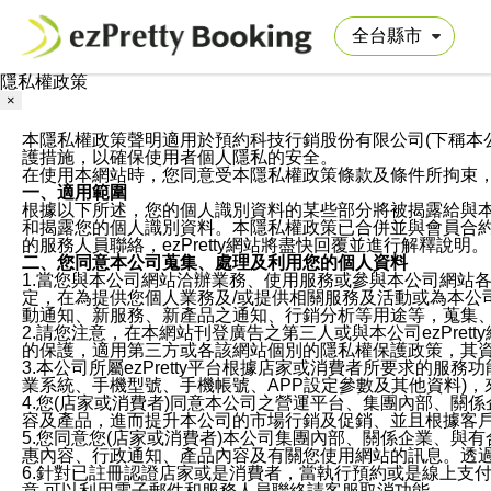
隱私權政策
×
本隱私權政策聲明適用於預約科技行銷股份有限公司(下稱本公司)於ezP
護措施，以確保使用者個人隱私的安全。
在使用本網站時，您同意受本隱私權政策條款及條件所拘束
一、適用範圍
根據以下所述，您的個人識別資料的某些部分將被揭露給與
和揭露您的個人識別資料。本隱私權政策已合併並與會員合約的
的服務人員聯絡，ezPretty網站將盡快回覆並進行解釋說明。
二、您同意本公司蒐集、處理及利用您的個人資料
1.當您與本公司網站洽辦業務、使用服務或參與本公司網站
定，在為提供您個人業務及/或提供相關服務及活動或為本
動通知、新服務、新產品之通知、行銷分析等用途等，蒐集
2.請您注意，在本網站刊登廣告之第三人或與本公司ezPr
的保護，適用第三方或各該網站個別的隱私權保護政策，其
3.本公司所屬ezPretty平台根據店家或消費者所要求的
業系統、手機型號、手機帳號、APP設定參數及其他資料)
4.您(店家或消費者)同意本公司之營運平台、集團內部、
容及產品，進而提升本公司的市場行銷及促銷、並且根據客
5.您同意您(店家或消費者)本公司集團內部、關係企業、
惠內容、行政通知、產品內容及有關您使用網站的訊息。透過
6.針對已註冊認證店家或是消費者，當執行預約或是線上支付
意,可以利用電子郵件和服務人員聯絡請客服取消功能。