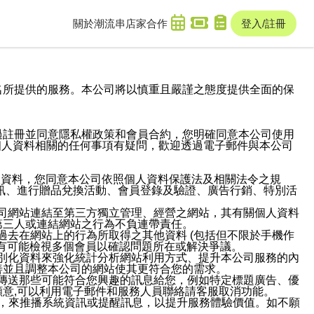
關於潮流串
店家合作
登入/註冊
域名及次級網域名所提供的服務。本公司將以慎重且嚴謹之態度提供全面的保
過註冊並同意隱私權政策和會員合約，您明確同意本公司使用
與個人資料相關的任何事項有疑問，歡迎透過電子郵件與本公司
人資料，您同意本公司依照個人資料保護法及相關法令之規
訊、進行贈品兌換活動、會員登錄及驗證、廣告行銷、特別活
本公司網站連結至第三方獨立管理、經營之網站，其有關個人資料
第三人或連結網站之行為不負連帶責任。
或過去在網站上的行為所取得之其他資料 (包括但不限於手機作
也有可能檢視多個會員以確認問題所在或解決爭議。
識別化資料來強化統計分析網站利用方式、提升本公司服務的內
善並且調整本公司的網站使其更符合您的需求。
並傳送那些可能符合您興趣的訊息給您，例如特定標題廣告、優
意,可以利用電子郵件和服務人員聯絡請客服取消功能。
帳號，來推播系統資訊或提醒訊息，以提升服務體驗價值。如不願