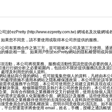
retty (http://www.ezpretty.com.tw) 網
，如果您不同意，請不要使用或取得本公司所提供的服務。
本公司有業務合作之第三方，並可能被本公司及第三方使用。通
條款相一致。 如果用戶對於ezPretty網站的隱私權聲明或
各項活動，本公司將視業務、服務或活動性質請您提供必要的個
公司進行行銷分析之必要範圍內，包括但不限於提供服務訊息及資
、處理及利用您的個人資料。
etty網站連結與介接的網站，也可能蒐集您個人的資料，凡經由
資料處理措施不適用本網站之隱私權保護政策，本公司對於該等
服務功能需求或服務平台問題，本公司可使用您之前建立資料及現在
，來解決爭議、檢修障礙問題及執行本公司的會員合約，本公司
關係企業、與有合作關係之業務夥伴交叉行銷使用，使用去除個人
戶的需求定義個人化製服務介面、網頁設計及服務，這些使用改
與有合作關係之業務夥伴使用您的去識別化個人資料與您您聯絡，
接受會員合約及隱私權政策，您明示同意收取此項訊息。如不願
，平台營運需求將會使用 email，姓名，手機，授權之通訊