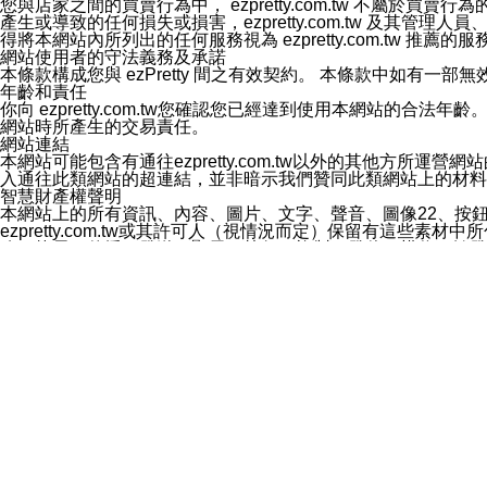
您與店家之間的買賣行為中， ezpretty.com.tw 不
3.LINE 帳號未封鎖傳送訊息之 LINE 官方帳號。
產生或導致的任何損失或損害，ezpretty.com.tw 及其管理
欲變更通知型訊息的設定，操作如下：
得將本網站內所列出的任何服務視為 ezpretty.com.tw 推
1.點選「主頁」＞「設定」
網站使用者的守法義務及承諾
2.點選「隱私設定」
本條款構成您與 ezPretty 間之有效契約。 本條款中如
3.點選「提供使用資料」
年齡和責任
4.點選「LINE通知型訊息」
你向 ezpretty.com.tw您確認您已經達到使用本網站
5.開關「接收LINE通知型訊息」
網站時所產生的交易責任。
❗️關閉「接收通知型訊息」後，將不會接收到來自任何企業
網站連結
本網站可能包含有通往ezpretty.com.tw以外的其他方所運營
入通往此類網站的超連結，並非暗示我們贊同此類網站上的材料
智慧財產權聲明
本網站上的所有資訊、內容、圖片、文字、聲音、圖像22、按
ezpretty.com.tw或其許可人（視情況而定）保留有
改、拷貝、傳播、發送、顯示、執行、複製、發佈、模仿、轉發
法或其他智慧財產權或 ezpretty.com.tw、其許可人
賠償
您同意因您使用本網站，而導致 ezpretty.com.tw、
您承擔賠償並保證 ezpretty.com.tw、其分公司、所屬機
免責聲明
您對本網站的所有使用均由您自擔風險。 因下載使用、參考或
己承擔全部責任。您同意 ezpretty.com.tw 及向ezpr
全部的索賠權利，無論是基於合約、侵權行為或其他依據。 ezpr
那些可損害或影響本網站管理、安全性、公正性和完整性，或是損害或
漏、中斷、刪除、缺陷、延遲或任何事件或事故，ezpretty.
其中包括但不僅限於有關本網站上服務、資訊及（或）聲明的保證或承
時間內對任一條款或多條條款的強制實施，不得將此視為放棄這
法律效應。 ezpretty.com.tw有權隨時變更本使用條