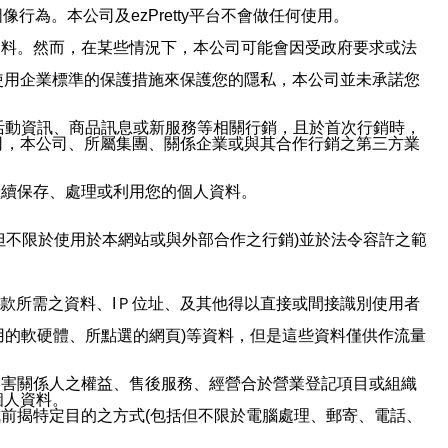
行為。本公司及ezPretty平台不會做任何使用。
資料。然而，在某些情況下，本公司可能會因受政府要求或法
使用企業標準的保護措施來保護您的隱私，本公司並未承諾您
活動資訊、商品訊息或新服務等相關行銷，且於首次行銷時，
司，本公司、所屬集團、關係企業或與其合作行銷之第三方業
繼續保存、處理或利用您的個人資料。
但不限於使用於本網站或與外部合作之行銷)並於法令容許之範
或付款所需之資料、IＰ位址、及其他得以直接或間接識別使用者
用的軟硬體、所點選的網頁)等資料，但是這些資料僅供作流量
利害關係人之權益、售後服務、經營合於營業登記項目或組織
個人資料。
前揭特定目的之方式(包括但不限於電腦處理、郵寄、電話、