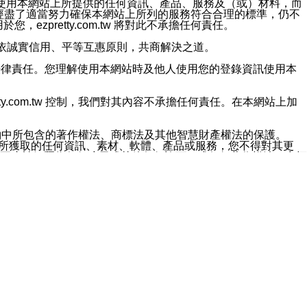
對於因為使用本網站上所提供的任何資訊、產品、服務及（或）材料，而
m.tw 已經盡了適當努力確保本網站上所列的服務符合合理的標準，仍不
ezpretty.com.tw 將對此不承擔任何責任。
均應依誠實信用、平等互惠原則，共商解決之道。
力的法律責任。您理解使用本網站時及他人使用您的登錄資訊使用本
ty.com.tw 控制，我們對其內容不承擔任何責任。在本網站上加
約中所包含的著作權法、商標法及其他智慧財產權法的保護。
網站上所獲取的任何資訊、素材、軟體、產品或服務，您不得對其更
不應被解釋為任何暗示或其他任何許可，或任何著作權法、商標
違反此規定，我們將追究其法律責任。
任何損失、責任及協力廠商的任何索賠或要求（包括律師費），將由
站而獲取到的資訊，而導致您遭受的任何風險或損失，將由您自
用本網站而造成的任何損失負責，同時，您會在此放棄有關此損失的所有及
伺服器不會發生缺陷，其中包括但不僅限於病毒或其他有害元素。對於
w 控制範圍的任何病毒感染、BUG、篡改、技術故障、錯誤、遺
有明示、暗示或法定及其他聲明、保證和條款均予以最大限度的排除，
定目的等。 ezpretty.com.tw 不能持續或在某階段
方便目的，其不應影響這些條款的範圍或意義，或是產生其他的
或任何協力廠商承擔任何責任。 在每次訪問網站時，您應檢查一下這