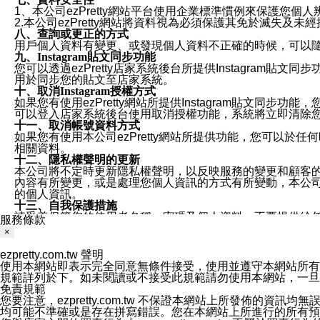
1、本公司ezPretty網站平台使用企業標準慣例來保護
2.本公司ezPretty網站將資料視為必須保護其免於滅
八、查詢或更正的方式
用戶個人資料有變更、或發現個人資料不正確的時候，可以隨時
九、Instagram貼文同步功能
您可以透過ezPretty店家系統後台所提供Instagram貼文同
用於同步您的貼文至店家系統。
十、取消Instagram授權方式
如果您有使用ezPretty網站所提供Instagram貼文同
可以登入店家系統後台使用取消授權功能，系統將立即清除您的
十一、取消帳號資料方式
如果您有使用本公司ezPretty網站所提供功能，您可以於任何
相關資料。
十二、隱私權聲明的更新
本公司將不定時更新隱私權聲明，以反映服務的變更和顧客的意見反
內容有所變更，或是處理您個人資訊的方式有所變動，本公司一
的個人資訊。
十三、自我保護措施
請妥善保管您的使用者名稱、密碼及個人資料，不要提供給
服務條款
窗，以防止他人讀取您的個人資料、信件或進入所機關管理
×
十四、傳送宣傳本站資訊或電子郵件之政策
您同意本公司網站，透過您所提供的郵件地址與您取得聯絡
ezpretty.com.tw 聲明
停止接收這些資料或電子郵件。
使用本網站即表示完全同意無條件接受，使用並遵守本網站所有條款。您與
十五、訊息通知
規範詳列於下。如未閱讀或不接受此規範請勿使用本網站，一旦使用本
本公司/本服務將以通知型訊息傳送重要訊息給您。即使未加
免責規範
本公司/本服務傳送之通知型訊息以對您有效且重要的訊息為
您要注意，ezpretty.com.tw 不保證本網站上所發佈
1.LINE 帳號設定的電話號碼與本公司/本服務所傳來的電話
均可能不準確或是存在拼寫錯誤。您在本網站上所進行的所有預訂服務均是與
2.該 LINE 帳號已在 LINE APP 設定中，同意接收通知型訊