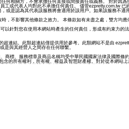
屬於買賣行為的任何相關方，不會承擔任何直接或間接責任或義務。 
人員、員工或代表人均對此不承擔任何責任。 儘管ezpretty.co
薦的服務，或是認為其代表該服務將會適用於該用戶。如果該服務不適用於您，
有一部無效時，不影響其他條款之效力。 本條款如有未盡之處，雙方
的合法年齡。可以針對您在使用本網站時產生的任何責任，形成有約束
官方帳號或認證官方帳號的通知型訊息。
網站的超連結。此類超連結僅提供用於參考。此類網站不是由 ezpret
或是與其經營人之間存在任何聯繫。
鈕、商標、服務標章及商品名稱均受中華民國國家法律及國際條
這些素材中所包含的所有權利，所有權、權益及智慧財產權。對於從本
或出售。除非本協議中明確指出，這些條款和條件中的任何內容
或任何協力廠商的業主權益中規定的任何權利的推斷結果。 如有任何人
其分公司、所屬機構、管理人員、代理人及其他合作夥伴和員工遭受的
構、管理人員、代理人及其他合作夥伴和員工不受損失。
依賴本網站上所提供的資訊、產品、服務或素材或通過使用本網
etty.com.tw提供電信及網路服務的提供商不會因您使用或不能使
etty.com.tw 不聲明、保證或承諾本網站或支持該網站的
影響本網站任何部分正常運行，且超出ezpretty.com.t
com.tw 不承擔任何責任。 在適用法律許可的最大範圍內，所
諾，其中包括但不僅限於其精確性、完整性或適銷性、品質或適用於特
些條款或是這些條款相關的權利。這些條款中使用的標題僅為了
款之內容及本網站上內容而不另行通知，同時，不對您、其他任何用戶