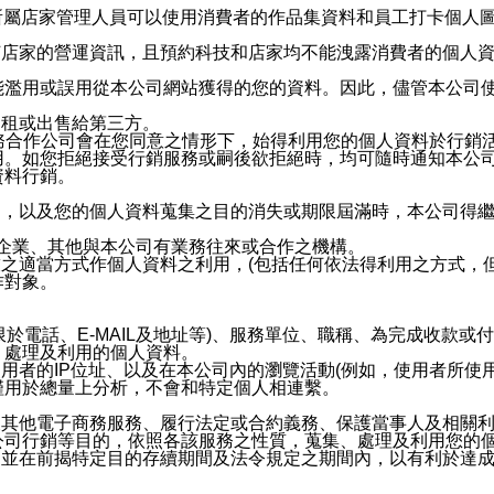
供所屬店家管理人員可以使用消費者的作品集資料和員工打卡個人圖像
何店家的營運資訊，且預約科技和店家均不能洩露消費者的個人
能濫用或誤用從本公司網站獲得的您的資料。因此，儘管本公司
出租或出售給第三方。
業務合作公司會在您同意之情形下，始得利用您的個人資料於行銷
用。如您拒絕接受行銷服務或嗣後欲拒絕時，均可隨時通知本公
資料行銷。
內，以及您的個人資料蒐集之目的消失或期限屆滿時，本公司得
係企業、其他與本公司有業務往來或合作之機構。
技之適當方式作個人資料之利用，(包括任何依法得利用之方式，
作對象。
限於電話、E-MAIL及地址等)、服務單位、職稱、為完成收款
、處理及利用的個人資料。
使用者的IP位址、以及在本公司內的瀏覽活動(例如，使用者所使
僅用於總量上分析，不會和特定個人相連繫。
及其他電子商務服務、履行法定或合約義務、保護當事人及相關
公司行銷等目的，依照各該服務之性質，蒐集、處理及利用您的
，並在前揭特定目的存續期間及法令規定之期間內，以有利於達成
。