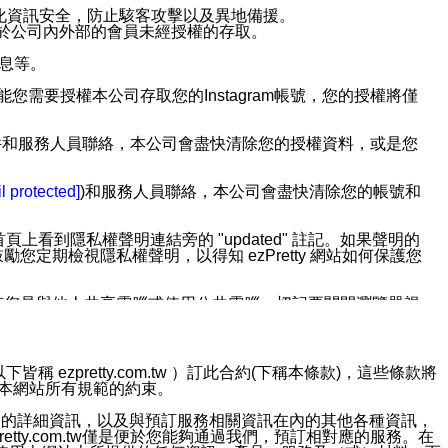
強化資訊安全，防止駭客攻擊以及異地備援。
免於公司內外部的會員未經授權的存取。
訊息等。
用此功能您需要授權本公司存取您的Instagram帳號，您的授權將僅
透過電子郵件和服務人員聯絡，本公司會盡快清除您的授權資料，或是您
。
l protected]
)和服務人員聯絡，本公司會盡快清除您的帳號和
上看到隱私權聲明連結旁的 "updated" 註記。如果聲明的
期檢視隱私權聲明，以得知 ezPretty 網站如何保護您
若您是與他人共享電腦或使用公共電腦，切記要關閉瀏覽器視
依照該資料或電子郵件所指示之方法、說明或功能連結，隨時
ezpretty.com.tw ）訂此合約(下稱本條款)，這些條款將
接受本網站所有規範的約束。
者，將可收到通知型訊息。
約店家的詳細資訊，以及與預訂服務相關資訊在內的其他各種資訊，
etty.com.tw僅是便於您能夠通過我們，預訂相對應的服務。在