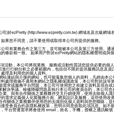
retty (http://www.ezpretty.com.tw) 網
，如果您不同意，請不要使用或取得本公司所提供的服務。
本公司有業務合作之第三方，並可能被本公司及第三方使用。通
條款相一致。 如果用戶對於ezPretty網站的隱私權聲明或
各項活動，本公司將視業務、服務或活動性質請您提供必要的個
公司進行行銷分析之必要範圍內，包括但不限於提供服務訊息及資
、處理及利用您的個人資料。
etty網站連結與介接的網站，也可能蒐集您個人的資料，凡經由
資料處理措施不適用本網站之隱私權保護政策，本公司對於該等
服務功能需求或服務平台問題，本公司可使用您之前建立資料及現在
，來解決爭議、檢修障礙問題及執行本公司的會員合約，本公司
關係企業、與有合作關係之業務夥伴交叉行銷使用，使用去除個人
戶的需求定義個人化製服務介面、網頁設計及服務，這些使用改
與有合作關係之業務夥伴使用您的去識別化個人資料與您您聯絡，
接受會員合約及隱私權政策，您明示同意收取此項訊息。如不願
，平台營運需求將會使用 email，姓名，手機，授權之通訊