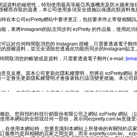
您個人辨認資料的秘密性，特別使用最高等級亞馬遜機房及防火牆來
失及未經授權而存取的資產，本公司使用多項安全措施以保護此類資料
在本公司ezPretty網站中要求更正，包括要求停止寄發相關
步功能，來將Instagram的貼文同步到 ezPretty 的作品集，使
步功能，您可以於任何時間取消您的 Instagram 授權，只需要
授權資料，並完全清除您透過此功能所同步的Instagram貼文
時間取消您的帳號或是資料，只需要透過電子郵件( e-mail:
[emai
應。當本公司更新此隱私權聲明，您將在 ezPretty網站 首頁
定會先更新隱私權聲明才會接著執行該項變更措施。本公司鼓勵您定
任何人。在您完成個人化服務之使用後，請務必記得登出帳號。
區。
並傳送或宣傳本網站各項服務之資料或電子郵件供您參考。您能
預約科技行銷股份有限公司之網站 ezPretty 網站 （以下皆稱 
網站的全部或任何一部份，表示同ezpretty.com.tw意
入本公司/本服務好友，您仍可接收到通知型訊息。
限，以廣告或其他目的的訊息皆不會被傳送。滿足以下三個條件
的資訊均無誤，在使用本網站時，您要意識到本網站上所發佈的有關預
號碼比對相符。
相關的店家之間交易，而非 ezpretty.com.tw。 ezpr
息。