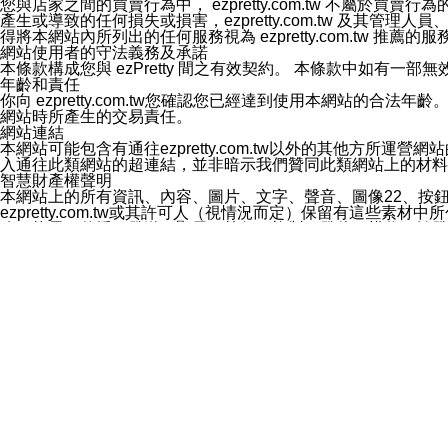
您與店家之間的買賣行為中， ezpretty.com.tw 不
3.LINE 帳號未封鎖傳送訊息之 LINE 官方帳號。
產生或導致的任何損失或損害，ezpretty.com.tw 及其管理
欲變更通知型訊息的設定，操作如下：
得將本網站內所列出的任何服務視為 ezpretty.com.tw 推
1.點選「主頁」＞「設定」
網站使用者的守法義務及承諾
2.點選「隱私設定」
本條款構成您與 ezPretty 間之有效契約。 本條款中如
3.點選「提供使用資料」
年齡和責任
4.點選「LINE通知型訊息」
你向 ezpretty.com.tw您確認您已經達到使用本網站
5.開關「接收LINE通知型訊息」
網站時所產生的交易責任。
❗️關閉「接收通知型訊息」後，將不會接收到來自任何企業
網站連結
本網站可能包含有通往ezpretty.com.tw以外的其他方所運營
入通往此類網站的超連結，並非暗示我們贊同此類網站上的材料
智慧財產權聲明
本網站上的所有資訊、內容、圖片、文字、聲音、圖像22、按
ezpretty.com.tw或其許可人（視情況而定）保留有
改、拷貝、傳播、發送、顯示、執行、複製、發佈、模仿、轉發
法或其他智慧財產權或 ezpretty.com.tw、其許可人
賠償
您同意因您使用本網站，而導致 ezpretty.com.tw、
您承擔賠償並保證 ezpretty.com.tw、其分公司、所屬機
免責聲明
您對本網站的所有使用均由您自擔風險。 因下載使用、參考或
己承擔全部責任。您同意 ezpretty.com.tw 及向ezpr
全部的索賠權利，無論是基於合約、侵權行為或其他依據。 ezpr
那些可損害或影響本網站管理、安全性、公正性和完整性，或是損害或
漏、中斷、刪除、缺陷、延遲或任何事件或事故，ezpretty.
其中包括但不僅限於有關本網站上服務、資訊及（或）聲明的保證或承
時間內對任一條款或多條條款的強制實施，不得將此視為放棄這
法律效應。 ezpretty.com.tw有權隨時變更本使用條