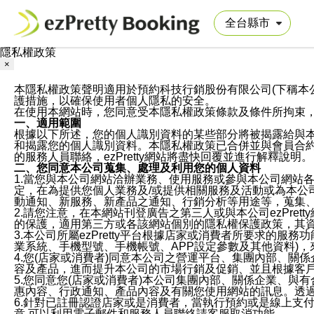
隱私權政策
×
本隱私權政策聲明適用於預約科技行銷股份有限公司(下稱本公司)於ezP
護措施，以確保使用者個人隱私的安全。
在使用本網站時，您同意受本隱私權政策條款及條件所拘束
一、適用範圍
根據以下所述，您的個人識別資料的某些部分將被揭露給與
和揭露您的個人識別資料。本隱私權政策已合併並與會員合約的
的服務人員聯絡，ezPretty網站將盡快回覆並進行解釋說明。
二、您同意本公司蒐集、處理及利用您的個人資料
1.當您與本公司網站洽辦業務、使用服務或參與本公司網站
定，在為提供您個人業務及/或提供相關服務及活動或為本
動通知、新服務、新產品之通知、行銷分析等用途等，蒐集
2.請您注意，在本網站刊登廣告之第三人或與本公司ezPr
的保護，適用第三方或各該網站個別的隱私權保護政策，其
3.本公司所屬ezPretty平台根據店家或消費者所要求的
業系統、手機型號、手機帳號、APP設定參數及其他資料)
4.您(店家或消費者)同意本公司之營運平台、集團內部、
容及產品，進而提升本公司的市場行銷及促銷、並且根據客
5.您同意您(店家或消費者)本公司集團內部、關係企業、
惠內容、行政通知、產品內容及有關您使用網站的訊息。透過
6.針對已註冊認證店家或是消費者，當執行預約或是線上支付
意,可以利用電子郵件和服務人員聯絡請客服取消功能。