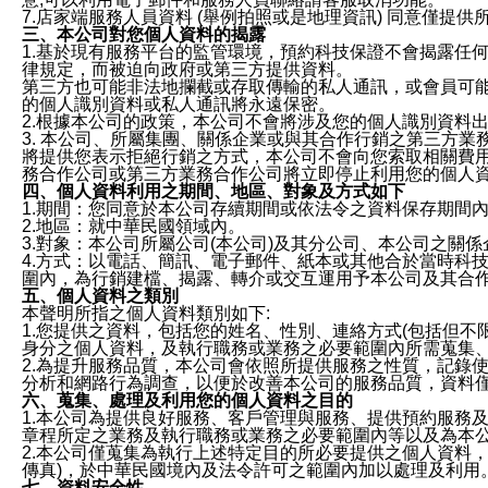
7.店家端服務人員資料 (舉例拍照或是地理資訊) 同意僅提
三、本公司對您個人資料的揭露
1.基於現有服務平台的監管環境，預約科技保證不會揭露任
律規定，而被迫向政府或第三方提供資料。
第三方也可能非法地攔截或存取傳輸的私人通訊，或會員可
的個人識別資料或私人通訊將永遠保密。
2.根據本公司的政策，本公司不會將涉及您的個人識別資料
3. 本公司、所屬集團、關係企業或與其合作行銷之第三方
將提供您表示拒絕行銷之方式，本公司不會向您索取相關費
務合作公司或第三方業務合作公司將立即停止利用您的個人
四、個人資料利用之期間、地區、對象及方式如下
1.期間：您同意於本公司存續期間或依法令之資料保存期間
2.地區：就中華民國領域內。
3.對象：本公司所屬公司(本公司)及其分公司、本公司之關
4.方式：以電話、簡訊、電子郵件、紙本或其他合於當時科
圍內，為行銷建檔、揭露、轉介或交互運用予本公司及其合
五、個人資料之類別
本聲明所指之個人資料類別如下:
1.您提供之資料，包括您的姓名、性別、連絡方式(包括但不
身分之個人資料，及執行職務或業務之必要範圍內所需蒐集
2.為提升服務品質，本公司會依照所提供服務之性質，記錄
分析和網路行為調查，以便於改善本公司的服務品質，資料
六、蒐集、處理及利用您的個人資料之目的
1.本公司為提供良好服務、客戶管理與服務、提供預約服務
章程所定之業務及執行職務或業務之必要範圍內等以及為本
2.本公司僅蒐集為執行上述特定目的所必要提供之個人資料
傳真)，於中華民國境內及法令許可之範圍內加以處理及利用
七、資料安全性