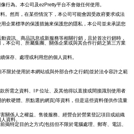
行為。本公司及ezPretty平台不會做任何使用。
資料。然而，在某些情況下，本公司可能會因受政府要求或法
使用企業標準的保護措施來保護您的隱私，本公司並未承諾您
活動資訊、商品訊息或新服務等相關行銷，且於首次行銷時，
司，本公司、所屬集團、關係企業或與其合作行銷之第三方業
繼續保存、處理或利用您的個人資料。
但不限於使用於本網站或與外部合作之行銷)並於法令容許之範
或付款所需之資料、IＰ位址、及其他得以直接或間接識別使用者
用的軟硬體、所點選的網頁)等資料，但是這些資料僅供作流量
利害關係人之權益、售後服務、經營合於營業登記項目或組織
個人資料。
前揭特定目的之方式(包括但不限於電腦處理、郵寄、電話、