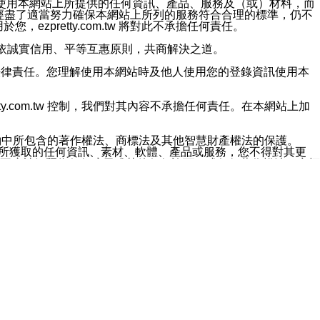
對於因為使用本網站上所提供的任何資訊、產品、服務及（或）材料，而
m.tw 已經盡了適當努力確保本網站上所列的服務符合合理的標準，仍不
ezpretty.com.tw 將對此不承擔任何責任。
均應依誠實信用、平等互惠原則，共商解決之道。
力的法律責任。您理解使用本網站時及他人使用您的登錄資訊使用本
ty.com.tw 控制，我們對其內容不承擔任何責任。在本網站上加
約中所包含的著作權法、商標法及其他智慧財產權法的保護。
網站上所獲取的任何資訊、素材、軟體、產品或服務，您不得對其更
不應被解釋為任何暗示或其他任何許可，或任何著作權法、商標
違反此規定，我們將追究其法律責任。
任何損失、責任及協力廠商的任何索賠或要求（包括律師費），將由
站而獲取到的資訊，而導致您遭受的任何風險或損失，將由您自
用本網站而造成的任何損失負責，同時，您會在此放棄有關此損失的所有及
伺服器不會發生缺陷，其中包括但不僅限於病毒或其他有害元素。對於
w 控制範圍的任何病毒感染、BUG、篡改、技術故障、錯誤、遺
有明示、暗示或法定及其他聲明、保證和條款均予以最大限度的排除，
定目的等。 ezpretty.com.tw 不能持續或在某階段
方便目的，其不應影響這些條款的範圍或意義，或是產生其他的
或任何協力廠商承擔任何責任。 在每次訪問網站時，您應檢查一下這