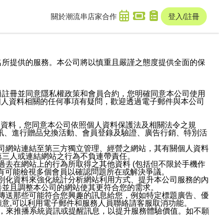
關於潮流串
店家合作
登入/註冊
域名及次級網域名所提供的服務。本公司將以慎重且嚴謹之態度提供全面的保
過註冊並同意隱私權政策和會員合約，您明確同意本公司使用
與個人資料相關的任何事項有疑問，歡迎透過電子郵件與本公司
人資料，您同意本公司依照個人資料保護法及相關法令之規
訊、進行贈品兌換活動、會員登錄及驗證、廣告行銷、特別活
本公司網站連結至第三方獨立管理、經營之網站，其有關個人資料
第三人或連結網站之行為不負連帶責任。
或過去在網站上的行為所取得之其他資料 (包括但不限於手機作
也有可能檢視多個會員以確認問題所在或解決爭議。
識別化資料來強化統計分析網站利用方式、提升本公司服務的內
善並且調整本公司的網站使其更符合您的需求。
並傳送那些可能符合您興趣的訊息給您，例如特定標題廣告、優
意,可以利用電子郵件和服務人員聯絡請客服取消功能。
帳號，來推播系統資訊或提醒訊息，以提升服務體驗價值。如不願