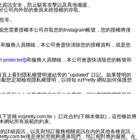
強化資訊安全，防止駭客攻擊以及異地備援。
免於公司內外部的會員未經授權的存取。
訊息等。
用此功能您需要授權本公司存取您的Instagram帳號，您的授權將僅
透過電子郵件和服務人員聯絡，本公司會盡快清除您的授權資料，或是您
。
l protected]
)和服務人員聯絡，本公司會盡快清除您的帳號和
上看到隱私權聲明連結旁的 "updated" 註記。如果聲明的
期檢視隱私權聲明，以得知 ezPretty 網站如何保護您
若您是與他人共享電腦或使用公共電腦，切記要關閉瀏覽器視
依照該資料或電子郵件所指示之方法、說明或功能連結，隨時
ezpretty.com.tw ）訂此合約(下稱本條款)，這些條款將
接受本網站所有規範的約束。
者，將可收到通知型訊息。
約店家的詳細資訊，以及與預訂服務相關資訊在內的其他各種資訊，
etty.com.tw僅是便於您能夠通過我們，預訂相對應的服務。在