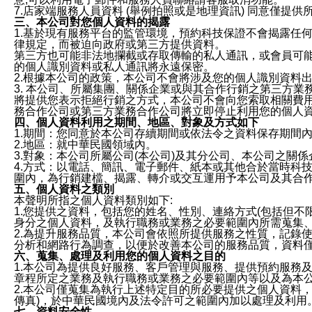
7.店家端服務人員資料 (舉例拍照或是地理資訊) 同意僅提
三、本公司對您個人資料的揭露
1.基於現有服務平台的監管環境，預約科技保證不會揭露任
律規定，而被迫向政府或第三方提供資料。
第三方也可能非法地攔截或存取傳輸的私人通訊，或會員可
的個人識別資料或私人通訊將永遠保密。
2.根據本公司的政策，本公司不會將涉及您的個人識別資料
3. 本公司、所屬集團、關係企業或與其合作行銷之第三方
將提供您表示拒絕行銷之方式，本公司不會向您索取相關費
務合作公司或第三方業務合作公司將立即停止利用您的個人
四、個人資料利用之期間、地區、對象及方式如下
1.期間：您同意於本公司存續期間或依法令之資料保存期間
2.地區：就中華民國領域內。
3.對象：本公司所屬公司(本公司)及其分公司、本公司之關
4.方式：以電話、簡訊、電子郵件、紙本或其他合於當時科
圍內，為行銷建檔、揭露、轉介或交互運用予本公司及其合
五、個人資料之類別
本聲明所指之個人資料類別如下:
1.您提供之資料，包括您的姓名、性別、連絡方式(包括但不
身分之個人資料，及執行職務或業務之必要範圍內所需蒐集
2.為提升服務品質，本公司會依照所提供服務之性質，記錄
分析和網路行為調查，以便於改善本公司的服務品質，資料
六、蒐集、處理及利用您的個人資料之目的
1.本公司為提供良好服務、客戶管理與服務、提供預約服務
章程所定之業務及執行職務或業務之必要範圍內等以及為本
2.本公司僅蒐集為執行上述特定目的所必要提供之個人資料
傳真)，於中華民國境內及法令許可之範圍內加以處理及利用
七、資料安全性