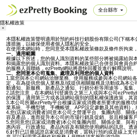
隱私權政策
×
本隱私權政策聲明適用於預約科技行銷股份有限公司(下稱本公司)於ezP
護措施，以確保使用者個人隱私的安全。
在使用本網站時，您同意受本隱私權政策條款及條件所拘束
一、適用範圍
根據以下所述，您的個人識別資料的某些部分將被揭露給與
和揭露您的個人識別資料。本隱私權政策已合併並與會員合約的
的服務人員聯絡，ezPretty網站將盡快回覆並進行解釋說明。
二、您同意本公司蒐集、處理及利用您的個人資料
1.當您與本公司網站洽辦業務、使用服務或參與本公司網站
定，在為提供您個人業務及/或提供相關服務及活動或為本
動通知、新服務、新產品之通知、行銷分析等用途等，蒐集
2.請您注意，在本網站刊登廣告之第三人或與本公司ezPr
的保護，適用第三方或各該網站個別的隱私權保護政策，其
3.本公司所屬ezPretty平台根據店家或消費者所要求的
業系統、手機型號、手機帳號、APP設定參數及其他資料)
4.您(店家或消費者)同意本公司之營運平台、集團內部、
容及產品，進而提升本公司的市場行銷及促銷、並且根據客
5.您同意您(店家或消費者)本公司集團內部、關係企業、
惠內容、行政通知、產品內容及有關您使用網站的訊息。透過
6.針對已註冊認證店家或是消費者，當執行預約或是線上支付
意,可以利用電子郵件和服務人員聯絡請客服取消功能。