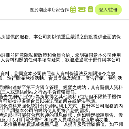
關於潮流串
店家合作
登入/註冊
域名及次級網域名所提供的服務。本公司將以慎重且嚴謹之態度提供全面的保
過註冊並同意隱私權政策和會員合約，您明確同意本公司使用
與個人資料相關的任何事項有疑問，歡迎透過電子郵件與本公司
人資料，您同意本公司依照個人資料保護法及相關法令之規
訊、進行贈品兌換活動、會員登錄及驗證、廣告行銷、特別活
本公司網站連結至第三方獨立管理、經營之網站，其有關個人資料
第三人或連結網站之行為不負連帶責任。
或過去在網站上的行為所取得之其他資料 (包括但不限於手機作
也有可能檢視多個會員以確認問題所在或解決爭議。
識別化資料來強化統計分析網站利用方式、提升本公司服務的內
善並且調整本公司的網站使其更符合您的需求。
並傳送那些可能符合您興趣的訊息給您，例如特定標題廣告、優
意,可以利用電子郵件和服務人員聯絡請客服取消功能。
帳號，來推播系統資訊或提醒訊息，以提升服務體驗價值。如不願