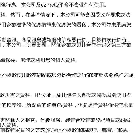
行為。本公司及ezPretty平台不會做任何使用。
資料。然而，在某些情況下，本公司可能會因受政府要求或法
使用企業標準的保護措施來保護您的隱私，本公司並未承諾您
活動資訊、商品訊息或新服務等相關行銷，且於首次行銷時，
司，本公司、所屬集團、關係企業或與其合作行銷之第三方業
繼續保存、處理或利用您的個人資料。
但不限於使用於本網站或與外部合作之行銷)並於法令容許之範
或付款所需之資料、IＰ位址、及其他得以直接或間接識別使用者
用的軟硬體、所點選的網頁)等資料，但是這些資料僅供作流量
利害關係人之權益、售後服務、經營合於營業登記項目或組織
個人資料。
前揭特定目的之方式(包括但不限於電腦處理、郵寄、電話、