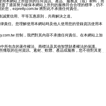
對於因為使用本網站上所提供的任何資訊、產品、服務及（或）材料，而
m.tw 已經盡了適當努力確保本網站上所列的服務符合合理的標準，仍不
ezpretty.com.tw 將對此不承擔任何責任。
均應依誠實信用、平等互惠原則，共商解決之道。
力的法律責任。您理解使用本網站時及他人使用您的登錄資訊使用本
ty.com.tw 控制，我們對其內容不承擔任何責任。在本網站上加
約中所包含的著作權法、商標法及其他智慧財產權法的保護。
網站上所獲取的任何資訊、素材、軟體、產品或服務，您不得對其更
不應被解釋為任何暗示或其他任何許可，或任何著作權法、商標
違反此規定，我們將追究其法律責任。
任何損失、責任及協力廠商的任何索賠或要求（包括律師費），將由
站而獲取到的資訊，而導致您遭受的任何風險或損失，將由您自
用本網站而造成的任何損失負責，同時，您會在此放棄有關此損失的所有及
伺服器不會發生缺陷，其中包括但不僅限於病毒或其他有害元素。對於
w 控制範圍的任何病毒感染、BUG、篡改、技術故障、錯誤、遺
有明示、暗示或法定及其他聲明、保證和條款均予以最大限度的排除，
定目的等。 ezpretty.com.tw 不能持續或在某階段
方便目的，其不應影響這些條款的範圍或意義，或是產生其他的
或任何協力廠商承擔任何責任。 在每次訪問網站時，您應檢查一下這