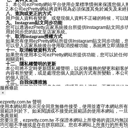
1、本公司ezPretty網站平台使用企業標準慣例來保護
2.本公司ezPretty網站將資料視為必須保護其免於滅
八、查詢或更正的方式
用戶個人資料有變更、或發現個人資料不正確的時候，可以隨時
九、Instagram貼文同步功能
您可以透過ezPretty店家系統後台所提供Instagram貼文同
用於同步您的貼文至店家系統。
十、取消Instagram授權方式
如果您有使用ezPretty網站所提供Instagram貼文同
可以登入店家系統後台使用取消授權功能，系統將立即清除您的
十一、取消帳號資料方式
如果您有使用本公司ezPretty網站所提供功能，您可以於任何
相關資料。
十二、隱私權聲明的更新
本公司將不定時更新隱私權聲明，以反映服務的變更和顧客的意見反
內容有所變更，或是處理您個人資訊的方式有所變動，本公司一
的個人資訊。
十三、自我保護措施
請妥善保管您的使用者名稱、密碼及個人資料，不要提供給
服務條款
窗，以防止他人讀取您的個人資料、信件或進入所機關管理
×
十四、傳送宣傳本站資訊或電子郵件之政策
您同意本公司網站，透過您所提供的郵件地址與您取得聯絡
ezpretty.com.tw 聲明
停止接收這些資料或電子郵件。
使用本網站即表示完全同意無條件接受，使用並遵守本網站所有條款。您與
十五、訊息通知
規範詳列於下。如未閱讀或不接受此規範請勿使用本網站，一旦使用本
本公司/本服務將以通知型訊息傳送重要訊息給您。即使未加
免責規範
本公司/本服務傳送之通知型訊息以對您有效且重要的訊息為
您要注意，ezpretty.com.tw 不保證本網站上所發佈
1.LINE 帳號設定的電話號碼與本公司/本服務所傳來的電話
均可能不準確或是存在拼寫錯誤。您在本網站上所進行的所有預訂服務均是與
2.該 LINE 帳號已在 LINE APP 設定中，同意接收通知型訊