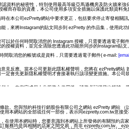
您個人辨認資料的秘密性，特別使用最高等級亞馬遜機房及防火牆來
失及未經授權而存取的資產，本公司使用多項安全措施以保護此類資料
在本公司ezPretty網站中要求更正，包括要求停止寄發相關
步功能，來將Instagram的貼文同步到 ezPretty 的作品集，使
步功能，您可以於任何時間取消您的 Instagram 授權，只需要
授權資料，並完全清除您透過此功能所同步的Instagram貼文
時間取消您的帳號或是資料，只需要透過電子郵件( e-mail:
[emai
應。當本公司更新此隱私權聲明，您將在 ezPretty網站 首頁
定會先更新隱私權聲明才會接著執行該項變更措施。本公司鼓勵您定
任何人。在您完成個人化服務之使用後，請務必記得登出帳號。
區。
並傳送或宣傳本網站各項服務之資料或電子郵件供您參考。您能
預約科技行銷股份有限公司之網站 ezPretty 網站 （以下皆稱 
網站的全部或任何一部份，表示同ezpretty.com.tw意
入本公司/本服務好友，您仍可接收到通知型訊息。
限，以廣告或其他目的的訊息皆不會被傳送。滿足以下三個條件
的資訊均無誤，在使用本網站時，您要意識到本網站上所發佈的有關預
號碼比對相符。
相關的店家之間交易，而非 ezpretty.com.tw。 ezpr
息。