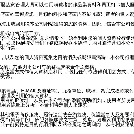
供所屬店家管理人員可以使用消費者的作品集資料和員工打卡個人圖像
何店家的營運資訊，且預約科技和店家均不能洩露消費者的個人
能濫用或誤用從本公司網站獲得的您的資料。因此，儘管本公司
出租或出售給第三方。
業務合作公司會在您同意之情形下，始得利用您的個人資料於行銷
用。如您拒絕接受行銷服務或嗣後欲拒絕時，均可隨時通知本公
資料行銷。
內，以及您的個人資料蒐集之目的消失或期限屆滿時，本公司得
係企業、其他與本公司有業務往來或合作之機構。
技之適當方式作個人資料之利用，(包括任何依法得利用之方式，
作對象。
限於電話、E-MAIL及地址等)、服務單位、職稱、為完成收款
、處理及利用的個人資料。
使用者的IP位址、以及在本公司內的瀏覽活動(例如，使用者所使
僅用於總量上分析，不會和特定個人相連繫。
及其他電子商務服務、履行法定或合約義務、保護當事人及相關
公司行銷等目的，依照各該服務之性質，蒐集、處理及利用您的
，並在前揭特定目的存續期間及法令規定之期間內，以有利於達成
。