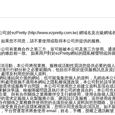
retty (http://www.ezpretty.com.tw) 網
，如果您不同意，請不要使用或取得本公司所提供的服務。
本公司有業務合作之第三方，並可能被本公司及第三方使用。通
條款相一致。 如果用戶對於ezPretty網站的隱私權聲明或
各項活動，本公司將視業務、服務或活動性質請您提供必要的個
公司進行行銷分析之必要範圍內，包括但不限於提供服務訊息及資
、處理及利用您的個人資料。
etty網站連結與介接的網站，也可能蒐集您個人的資料，凡經由
資料處理措施不適用本網站之隱私權保護政策，本公司對於該等
服務功能需求或服務平台問題，本公司可使用您之前建立資料及現在
，來解決爭議、檢修障礙問題及執行本公司的會員合約，本公司
關係企業、與有合作關係之業務夥伴交叉行銷使用，使用去除個人
戶的需求定義個人化製服務介面、網頁設計及服務，這些使用改
與有合作關係之業務夥伴使用您的去識別化個人資料與您您聯絡，
接受會員合約及隱私權政策，您明示同意收取此項訊息。如不願
，平台營運需求將會使用 email，姓名，手機，授權之通訊