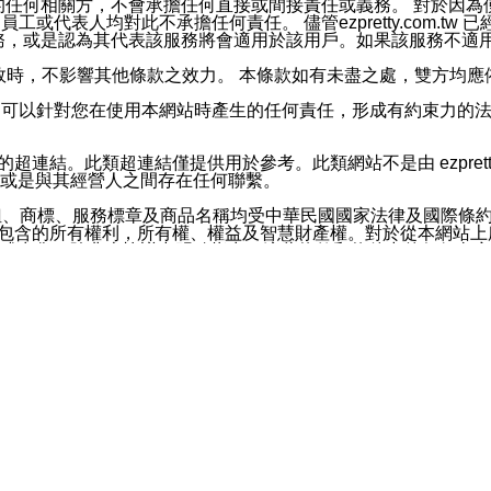
屬於買賣行為的任何相關方，不會承擔任何直接或間接責任或義務。 
人員、員工或代表人均對此不承擔任何責任。 儘管ezpretty.co
薦的服務，或是認為其代表該服務將會適用於該用戶。如果該服務不適用於您，
有一部無效時，不影響其他條款之效力。 本條款如有未盡之處，雙方
的合法年齡。可以針對您在使用本網站時產生的任何責任，形成有約束
官方帳號或認證官方帳號的通知型訊息。
網站的超連結。此類超連結僅提供用於參考。此類網站不是由 ezpret
或是與其經營人之間存在任何聯繫。
鈕、商標、服務標章及商品名稱均受中華民國國家法律及國際條
這些素材中所包含的所有權利，所有權、權益及智慧財產權。對於從本
或出售。除非本協議中明確指出，這些條款和條件中的任何內容
或任何協力廠商的業主權益中規定的任何權利的推斷結果。 如有任何人
其分公司、所屬機構、管理人員、代理人及其他合作夥伴和員工遭受的
構、管理人員、代理人及其他合作夥伴和員工不受損失。
依賴本網站上所提供的資訊、產品、服務或素材或通過使用本網
etty.com.tw提供電信及網路服務的提供商不會因您使用或不能使
etty.com.tw 不聲明、保證或承諾本網站或支持該網站的
影響本網站任何部分正常運行，且超出ezpretty.com.t
com.tw 不承擔任何責任。 在適用法律許可的最大範圍內，所
諾，其中包括但不僅限於其精確性、完整性或適銷性、品質或適用於特
些條款或是這些條款相關的權利。這些條款中使用的標題僅為了
款之內容及本網站上內容而不另行通知，同時，不對您、其他任何用戶