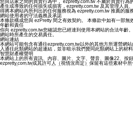
您與店家之間的買賣行為中， ezpretty.com.tw 不
3.LINE 帳號未封鎖傳送訊息之 LINE 官方帳號。
產生或導致的任何損失或損害，ezpretty.com.tw 及其管理
欲變更通知型訊息的設定，操作如下：
得將本網站內所列出的任何服務視為 ezpretty.com.tw 推
1.點選「主頁」＞「設定」
網站使用者的守法義務及承諾
2.點選「隱私設定」
本條款構成您與 ezPretty 間之有效契約。 本條款中如
3.點選「提供使用資料」
年齡和責任
4.點選「LINE通知型訊息」
你向 ezpretty.com.tw您確認您已經達到使用本網站
5.開關「接收LINE通知型訊息」
網站時所產生的交易責任。
❗️關閉「接收通知型訊息」後，將不會接收到來自任何企業
網站連結
本網站可能包含有通往ezpretty.com.tw以外的其他方所運營
入通往此類網站的超連結，並非暗示我們贊同此類網站上的材料
智慧財產權聲明
本網站上的所有資訊、內容、圖片、文字、聲音、圖像22、按
ezpretty.com.tw或其許可人（視情況而定）保留有
改、拷貝、傳播、發送、顯示、執行、複製、發佈、模仿、轉發
法或其他智慧財產權或 ezpretty.com.tw、其許可人
賠償
您同意因您使用本網站，而導致 ezpretty.com.tw、
您承擔賠償並保證 ezpretty.com.tw、其分公司、所屬機
免責聲明
您對本網站的所有使用均由您自擔風險。 因下載使用、參考或
己承擔全部責任。您同意 ezpretty.com.tw 及向ezpr
全部的索賠權利，無論是基於合約、侵權行為或其他依據。 ezpr
那些可損害或影響本網站管理、安全性、公正性和完整性，或是損害或
漏、中斷、刪除、缺陷、延遲或任何事件或事故，ezpretty.
其中包括但不僅限於有關本網站上服務、資訊及（或）聲明的保證或承
時間內對任一條款或多條條款的強制實施，不得將此視為放棄這
法律效應。 ezpretty.com.tw有權隨時變更本使用條