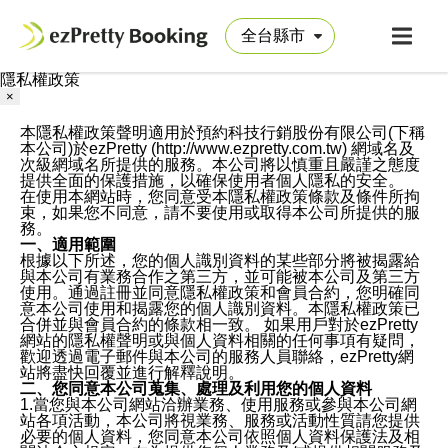
隱私權政策
×
本隱私權政策聲明適用於預約科技行銷股份有限公司(下稱
本公司)於ezPretty (http://www.ezpretty.com.tw) 網域名及
次級網域名所提供的服務。本公司將以慎重且嚴謹之態度
提供全面的保護措施，以確保使用者個人隱私的安全。
在使用本網站時，您同意受本隱私權政策條款及條件所拘
束，如果您不同意，請不要使用或取得本公司所提供的服
務。
一、適用範圍
根據以下所述，您的個人識別資料的某些部分將被揭露給
與本公司有業務合作之第三方，並可能被本公司及第三方
使用。通過註冊並同意隱私權政策和會員合約，您明確同
意本公司使用和揭露您的個人識別資料。本隱私權政策已
合併並與會員合約的條款相一致。 如果用戶對於ezPretty
網站的隱私權聲明或與個人資料相關的任何事項有疑問，
歡迎透過電子郵件與本公司的服務人員聯絡，ezPretty網
站將盡快回覆並進行解釋說明。
二、您同意本公司蒐集、處理及利用您的個人資料
1.當您與本公司網站洽辦業務、使用服務或參與本公司網
站各項活動，本公司將視業務、服務或活動性質請您提供
必要的個人資料，您同意本公司依照個人資料保護法及相