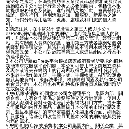
關法令之規定，在為提供您個人業務及/或提供相關服務及
活動或為本公司進行行銷分析之必要範圍內，包括但不限
於提供服務訊息及資訊、進行贈品兌換活動、會員登錄及
驗證、廣告行銷、特別活動通知、新服務、新產品之通
知、行銷分析等用途等，蒐集、處理及利用您的個人資
料。
2.請您注意，在本網站刊登廣告之第三人或與本公司
ezPretty網站連結與介接的網站，也可能蒐集您個人的資
料，凡經由本公司網站連結至第三方獨立管理、經營之網
站，其有關個人資料的保護，適用第三方或各該網站個別
的隱私權保護政策，其資料處理措施不適用本網站之隱私
權保護政策，本公司對於該等第三人或連結網站之行為不
負連帶責任。
3.本公司所屬ezPretty平台根據店家或消費者所要求的服務
功能需求或服務平台問題，本公司可使用您之前建立資料
及現在或過去在網站上的行為所取得之其他資料 (包括但
不限於手機作業系統、手機型號、手機帳號、APP設定參
數及其他資料)，來解決爭議、檢修障礙問題及執行本公司
的會員合約，本公司也有可能檢視多個會員以確認問題所
在或解決爭議。
4.您(店家或消費者)同意本公司之營運平台、集團內部、關
係企業、與有合作關係之業務夥伴交叉行銷使用，使用去
除個人識別化資料來強化統計分析網站利用方式、提升本
公司服務的內容及產品，進而提升本公司的市場行銷及促
銷、並且根據客戶的需求定義個人化製服務介面、網頁設
計及服務，這些使用改善並且調整本公司的網站使其更符
合您的需求。
5.您同意您(店家或消費者)本公司集團內部、關係企業、與