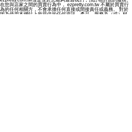
料於行銷活動資訊、商品訊息或新服務等相關行銷，且於
在您與店家之間的買賣行為中， ezpretty.com.tw 不屬於買賣行
首次行銷時，將提供您表示拒絕行銷之方式，本公司不會
為的任何相關方，不會承擔任何直接或間接責任或義務。 對於
向您索取相關費用。如您拒絕接受行銷服務或嗣後欲拒絕
因為使用本網站上所提供的任何資訊、產品、服務及（或）材
時，均可隨時通知本公司，本公司、所屬集團、關係企業
料，而產生或導致的任何損失或損害，ezpretty.com.tw 及其管
或與其合作行銷之第三方業務合作公司或第三方業務合作
理人員、員工或代表人均對此不承擔任何責任。 儘管
公司將立即停止利用您的個人資料行銷。
ezpretty.com.tw 已經盡了適當努力確保本網站上所列的服務符
四、個人資料利用之期間、地區、對象及方式如下
合合理的標準，仍不得將本網站內所列出的任何服務視為
1.期間：您同意於本公司存續期間或依法令之資料保存期
ezpretty.com.tw 推薦的服務，或是認為其代表該服務將會適用
間內，以及您的個人資料蒐集之目的消失或期限屆滿時，
於該用戶。如果該服務不適用於您，ezpretty.com.tw 將對此不
本公司得繼續保存、處理或利用您的個人資料。
承擔任何責任。
2.地區：就中華民國領域內。
網站使用者的守法義務及承諾
3.對象：本公司所屬公司(本公司)及其分公司、本公司之關
本條款構成您與 ezPretty 間之有效契約。 本條款中如有一部無
係企業、其他與本公司有業務往來或合作之機構。
效時，不影響其他條款之效力。 本條款如有未盡之處，雙方均
4.方式：以電話、簡訊、電子郵件、紙本或其他合於當時
應依誠實信用、平等互惠原則，共商解決之道。
科技之適當方式作個人資料之利用，(包括任何依法得利用
年齡和責任
之方式，但不限於使用於本網站或與外部合作之行銷)並於
你向 ezpretty.com.tw您確認您已經達到使用本網站的合法年
法令容許之範圍內，為行銷建檔、揭露、轉介或交互運用
齡。可以針對您在使用本網站時產生的任何責任，形成有約束力
予本公司及其合作對象。
的法律責任。您理解使用本網站時及他人使用您的登錄資訊使用
五、個人資料之類別
本網站時所產生的交易責任。
本聲明所指之個人資料類別如下:
網站連結
1.您提供之資料，包括您的姓名、性別、連絡方式(包括但
本網站可能包含有通往ezpretty.com.tw以外的其他方所運營網站
不限於電話、E-MAIL及地址等)、服務單位、職稱、為完
的超連結。此類超連結僅提供用於參考。此類網站不是由
成收款或付款所需之資料、IＰ位址、及其他得以直接或間
ezpretty.com.tw 控制，我們對其內容不承擔任何責任。在本網
接識別使用者身分之個人資料，及執行職務或業務之必要
站上加入通往此類網站的超連結，並非暗示我們贊同此類網站上
範圍內所需蒐集、處理及利用的個人資料。
的材料或是與其經營人之間存在任何聯繫。
2.為提升服務品質，本公司會依照所提供服務之性質，記
智慧財產權聲明
錄使用者的IP位址、以及在本公司內的瀏覽活動(例如，使
本網站上的所有資訊、內容、圖片、文字、聲音、圖像22、按
用者所使用的軟硬體、所點選的網頁)等資料，但是這些資
鈕、商標、服務標章及商品名稱均受中華民國國家法律及國際條