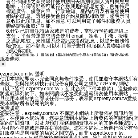
有合作關係之業務夥伴使用您的去識別化個人資料與您您
聯絡，並傳送那些可能符合您興趣的訊息給您，例如特定
標題廣告、優惠內容、行政通知、產品內容及有關您使用
網站的訊息。透過接受會員合約及隱私權政策，您明示同
意收取此項訊息。如不願意,可以利用電子郵件和服務人員
聯絡請客服取消功能。
6.針對已註冊認證店家或是消費者，當執行預約或是線上
支付，平台營運需求將會使用 email，姓名，手機，授權
之通訊帳號，來推播系統資訊或提醒訊息，以提升服務體
驗價值。如不願意,可以利用電子郵件和服務人員聯絡請客
服取消功能。
7.店家端服務人員資料 (舉例拍照或是地理資訊) 同意僅提
服務條款
供所屬店家管理人員可以使用消費者的作品集資料和員工
×
打卡個人圖像行為。本公司及ezPretty平台不會做任何使
用。
ezpretty.com.tw 聲明
三、本公司對您個人資料的揭露
使用本網站即表示完全同意無條件接受，使用並遵守本網站所有
1.基於現有服務平台的監管環境，預約科技保證不會揭露
條款。您與預約科技行銷股份有限公司之網站 ezPretty 網站
任何店家的營運資訊，且預約科技和店家均不能洩露消費
（以下皆稱 ezpretty.com.tw ）訂此合約(下稱本條款)，這些條款
者的個人資料。然而，在某些情況下，本公司可能會因受
將規範詳列於下。如未閱讀或不接受此規範請勿使用本網站，一
政府要求或法律規定，而被迫向政府或第三方提供資料。
旦使用本網站的全部或任何一部份，表示同ezpretty.com.tw意接
第三方也可能非法地攔截或存取傳輸的私人通訊，或會員
受本網站所有規範的約束。
可能濫用或誤用從本公司網站獲得的您的資料。因此，儘
免責規範
管本公司使用企業標準的保護措施來保護您的隱私，本公
您要注意，ezpretty.com.tw 不保證本網站上所發佈的資訊均無
司並未承諾您的個人識別資料或私人通訊將永遠保密。
誤，在使用本網站時，您要意識到本網站上所發佈的有關預約店
2.根據本公司的政策，本公司不會將涉及您的個人識別資
家的詳細資訊，以及與預訂服務相關資訊在內的其他各種資訊，
料出租或出售給第三方。
均可能不準確或是存在拼寫錯誤。您在本網站上所進行的所有預
3. 本公司、所屬集團、關係企業或與其合作行銷之第三方
訂服務均是與相關的店家之間交易，而非 ezpretty.com.tw。
業務合作公司會在您同意之情形下，始得利用您的個人資
ezpretty.com.tw僅是便於您能夠通過我們，預訂相對應的服務。