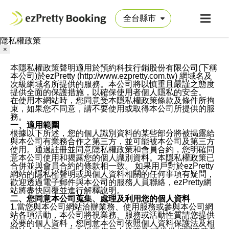
隱私權政策
×
本隱私權政策聲明適用於預約科技行銷股份有限公司(下稱
本公司)於ezPretty (http://www.ezpretty.com.tw) 網域名及
次級網域名所提供的服務。本公司將以慎重且嚴謹之態度
提供全面的保護措施，以確保使用者個人隱私的安全。
在使用本網站時，您同意受本隱私權政策條款及條件所拘
束，如果您不同意，請不要使用或取得本公司所提供的服
務。
一、適用範圍
根據以下所述，您的個人識別資料的某些部分將被揭露給
與本公司有業務合作之第三方，並可能被本公司及第三方
使用。通過註冊並同意隱私權政策和會員合約，您明確同
意本公司使用和揭露您的個人識別資料。本隱私權政策已
合併並與會員合約的條款相一致。 如果用戶對於ezPretty
網站的隱私權聲明或與個人資料相關的任何事項有疑問，
歡迎透過電子郵件與本公司的服務人員聯絡，ezPretty網
站將盡快回覆並進行解釋說明。
二、您同意本公司蒐集、處理及利用您的個人資料
1.當您與本公司網站洽辦業務、使用服務或參與本公司網
站各項活動，本公司將視業務、服務或活動性質請您提供
必要的個人資料，您同意本公司依照個人資料保護法及相