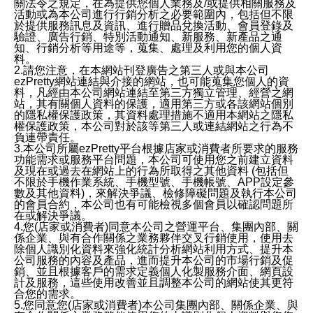
關法令之規定，在為提供您個人業務及/或提供相關服務及
活動或為本公司進行行銷分析之必要範圍內，包括但不限
於提供服務訊息及資訊、進行贈品兌換活動、會員登錄及
驗證、廣告行銷、特別活動通知、新服務、新產品之通
知、行銷分析等用途等，蒐集、處理及利用您的個人資
料。
2.請您注意，在本網站刊登廣告之第三人或與本公司
ezPretty網站連結與介接的網站，也可能蒐集您個人的資
料，凡經由本公司網站連結至第三方獨立管理、經營之網
站，其有關個人資料的保護，適用第三方或各該網站個別
的隱私權保護政策，其資料處理措施不適用本網站之隱私
權保護政策，本公司對於該等第三人或連結網站之行為不
負連帶責任。
3.本公司所屬ezPretty平台根據店家或消費者所要求的服務
功能需求或服務平台問題，本公司可使用您之前建立資料
及現在或過去在網站上的行為所取得之其他資料 (包括但
不限於手機作業系統、手機型號、手機帳號、APP設定參
數及其他資料)，來解決爭議、檢修障礙問題及執行本公司
的會員合約，本公司也有可能檢視多個會員以確認問題所
在或解決爭議。
4.您(店家或消費者)同意本公司之營運平台、集團內部、關
係企業、與有合作關係之業務夥伴交叉行銷使用，使用去
除個人識別化資料來強化統計分析網站利用方式、提升本
公司服務的內容及產品，進而提升本公司的市場行銷及促
銷、並且根據客戶的需求定義個人化製服務介面、網頁設
計及服務，這些使用改善並且調整本公司的網站使其更符
合您的需求。
5.您同意您(店家或消費者)本公司集團內部、關係企業、與