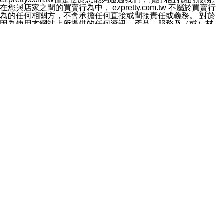
料於行銷活動資訊、商品訊息或新服務等相關行銷，且於
在您與店家之間的買賣行為中， ezpretty.com.tw 不屬於買賣行
首次行銷時，將提供您表示拒絕行銷之方式，本公司不會
為的任何相關方，不會承擔任何直接或間接責任或義務。 對於
向您索取相關費用。如您拒絕接受行銷服務或嗣後欲拒絕
因為使用本網站上所提供的任何資訊、產品、服務及（或）材
時，均可隨時通知本公司，本公司、所屬集團、關係企業
料，而產生或導致的任何損失或損害，ezpretty.com.tw 及其管
或與其合作行銷之第三方業務合作公司或第三方業務合作
理人員、員工或代表人均對此不承擔任何責任。 儘管
公司將立即停止利用您的個人資料行銷。
ezpretty.com.tw 已經盡了適當努力確保本網站上所列的服務符
四、個人資料利用之期間、地區、對象及方式如下
合合理的標準，仍不得將本網站內所列出的任何服務視為
1.期間：您同意於本公司存續期間或依法令之資料保存期
ezpretty.com.tw 推薦的服務，或是認為其代表該服務將會適用
間內，以及您的個人資料蒐集之目的消失或期限屆滿時，
於該用戶。如果該服務不適用於您，ezpretty.com.tw 將對此不
本公司得繼續保存、處理或利用您的個人資料。
承擔任何責任。
2.地區：就中華民國領域內。
網站使用者的守法義務及承諾
3.對象：本公司所屬公司(本公司)及其分公司、本公司之關
本條款構成您與 ezPretty 間之有效契約。 本條款中如有一部無
係企業、其他與本公司有業務往來或合作之機構。
效時，不影響其他條款之效力。 本條款如有未盡之處，雙方均
4.方式：以電話、簡訊、電子郵件、紙本或其他合於當時
應依誠實信用、平等互惠原則，共商解決之道。
科技之適當方式作個人資料之利用，(包括任何依法得利用
年齡和責任
之方式，但不限於使用於本網站或與外部合作之行銷)並於
你向 ezpretty.com.tw您確認您已經達到使用本網站的合法年
法令容許之範圍內，為行銷建檔、揭露、轉介或交互運用
齡。可以針對您在使用本網站時產生的任何責任，形成有約束力
予本公司及其合作對象。
的法律責任。您理解使用本網站時及他人使用您的登錄資訊使用
五、個人資料之類別
本網站時所產生的交易責任。
本聲明所指之個人資料類別如下:
網站連結
1.您提供之資料，包括您的姓名、性別、連絡方式(包括但
本網站可能包含有通往ezpretty.com.tw以外的其他方所運營網站
不限於電話、E-MAIL及地址等)、服務單位、職稱、為完
的超連結。此類超連結僅提供用於參考。此類網站不是由
成收款或付款所需之資料、IＰ位址、及其他得以直接或間
ezpretty.com.tw 控制，我們對其內容不承擔任何責任。在本網
接識別使用者身分之個人資料，及執行職務或業務之必要
站上加入通往此類網站的超連結，並非暗示我們贊同此類網站上
範圍內所需蒐集、處理及利用的個人資料。
的材料或是與其經營人之間存在任何聯繫。
2.為提升服務品質，本公司會依照所提供服務之性質，記
智慧財產權聲明
錄使用者的IP位址、以及在本公司內的瀏覽活動(例如，使
本網站上的所有資訊、內容、圖片、文字、聲音、圖像22、按
用者所使用的軟硬體、所點選的網頁)等資料，但是這些資
鈕、商標、服務標章及商品名稱均受中華民國國家法律及國際條