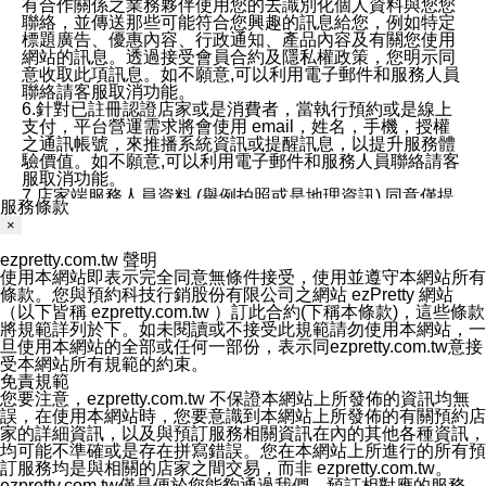
有合作關係之業務夥伴使用您的去識別化個人資料與您您
聯絡，並傳送那些可能符合您興趣的訊息給您，例如特定
標題廣告、優惠內容、行政通知、產品內容及有關您使用
網站的訊息。透過接受會員合約及隱私權政策，您明示同
意收取此項訊息。如不願意,可以利用電子郵件和服務人員
聯絡請客服取消功能。
6.針對已註冊認證店家或是消費者，當執行預約或是線上
支付，平台營運需求將會使用 email，姓名，手機，授權
之通訊帳號，來推播系統資訊或提醒訊息，以提升服務體
驗價值。如不願意,可以利用電子郵件和服務人員聯絡請客
服取消功能。
7.店家端服務人員資料 (舉例拍照或是地理資訊) 同意僅提
服務條款
供所屬店家管理人員可以使用消費者的作品集資料和員工
×
打卡個人圖像行為。本公司及ezPretty平台不會做任何使
用。
ezpretty.com.tw 聲明
三、本公司對您個人資料的揭露
使用本網站即表示完全同意無條件接受，使用並遵守本網站所有
1.基於現有服務平台的監管環境，預約科技保證不會揭露
條款。您與預約科技行銷股份有限公司之網站 ezPretty 網站
任何店家的營運資訊，且預約科技和店家均不能洩露消費
（以下皆稱 ezpretty.com.tw ）訂此合約(下稱本條款)，這些條款
者的個人資料。然而，在某些情況下，本公司可能會因受
將規範詳列於下。如未閱讀或不接受此規範請勿使用本網站，一
政府要求或法律規定，而被迫向政府或第三方提供資料。
旦使用本網站的全部或任何一部份，表示同ezpretty.com.tw意接
第三方也可能非法地攔截或存取傳輸的私人通訊，或會員
受本網站所有規範的約束。
可能濫用或誤用從本公司網站獲得的您的資料。因此，儘
免責規範
管本公司使用企業標準的保護措施來保護您的隱私，本公
您要注意，ezpretty.com.tw 不保證本網站上所發佈的資訊均無
司並未承諾您的個人識別資料或私人通訊將永遠保密。
誤，在使用本網站時，您要意識到本網站上所發佈的有關預約店
2.根據本公司的政策，本公司不會將涉及您的個人識別資
家的詳細資訊，以及與預訂服務相關資訊在內的其他各種資訊，
料出租或出售給第三方。
均可能不準確或是存在拼寫錯誤。您在本網站上所進行的所有預
3. 本公司、所屬集團、關係企業或與其合作行銷之第三方
訂服務均是與相關的店家之間交易，而非 ezpretty.com.tw。
業務合作公司會在您同意之情形下，始得利用您的個人資
ezpretty.com.tw僅是便於您能夠通過我們，預訂相對應的服務。