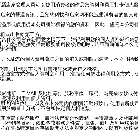
供所屬店家管理人員可以使用消費者的作品集資料和員工打卡個人圖像
何店家的營運資訊，且預約科技和店家均不能洩露消費者的個人
能濫用或誤用從本公司網站獲得的您的資料。因此，儘管本公司
出租或出售給第三方。
業務合作公司會在您同意之情形下，始得利用您的個人資料於行銷
用。如您拒絕接受行銷服務或嗣後欲拒絕時，均可隨時通知本公
資料行銷。
內，以及您的個人資料蒐集之目的消失或期限屆滿時，本公司得
係企業、其他與本公司有業務往來或合作之機構。
技之適當方式作個人資料之利用，(包括任何依法得利用之方式，
作對象。
限於電話、E-MAIL及地址等)、服務單位、職稱、為完成收款
、處理及利用的個人資料。
使用者的IP位址、以及在本公司內的瀏覽活動(例如，使用者所使
僅用於總量上分析，不會和特定個人相連繫。
及其他電子商務服務、履行法定或合約義務、保護當事人及相關
公司行銷等目的，依照各該服務之性質，蒐集、處理及利用您的
，並在前揭特定目的存續期間及法令規定之期間內，以有利於達成
。