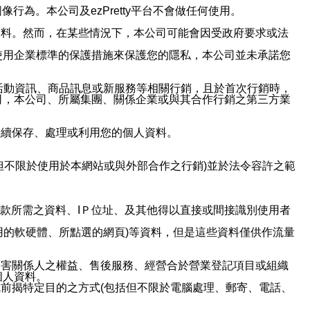
行為。本公司及ezPretty平台不會做任何使用。
資料。然而，在某些情況下，本公司可能會因受政府要求或法
使用企業標準的保護措施來保護您的隱私，本公司並未承諾您
活動資訊、商品訊息或新服務等相關行銷，且於首次行銷時，
司，本公司、所屬集團、關係企業或與其合作行銷之第三方業
繼續保存、處理或利用您的個人資料。
但不限於使用於本網站或與外部合作之行銷)並於法令容許之範
或付款所需之資料、IＰ位址、及其他得以直接或間接識別使用者
用的軟硬體、所點選的網頁)等資料，但是這些資料僅供作流量
利害關係人之權益、售後服務、經營合於營業登記項目或組織
個人資料。
前揭特定目的之方式(包括但不限於電腦處理、郵寄、電話、