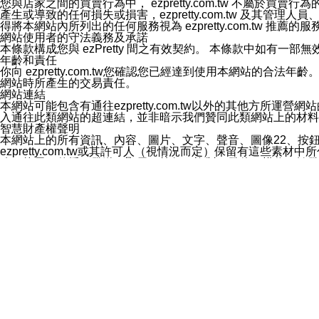
您與店家之間的買賣行為中， ezpretty.com.tw 不
3.LINE 帳號未封鎖傳送訊息之 LINE 官方帳號。
產生或導致的任何損失或損害，ezpretty.com.tw 及其管理
欲變更通知型訊息的設定，操作如下：
得將本網站內所列出的任何服務視為 ezpretty.com.tw 推
1.點選「主頁」＞「設定」
網站使用者的守法義務及承諾
2.點選「隱私設定」
本條款構成您與 ezPretty 間之有效契約。 本條款中如
3.點選「提供使用資料」
年齡和責任
4.點選「LINE通知型訊息」
你向 ezpretty.com.tw您確認您已經達到使用本網站
5.開關「接收LINE通知型訊息」
網站時所產生的交易責任。
❗️關閉「接收通知型訊息」後，將不會接收到來自任何企業
網站連結
本網站可能包含有通往ezpretty.com.tw以外的其他方所運營
入通往此類網站的超連結，並非暗示我們贊同此類網站上的材料
智慧財產權聲明
本網站上的所有資訊、內容、圖片、文字、聲音、圖像22、按
ezpretty.com.tw或其許可人（視情況而定）保留有
改、拷貝、傳播、發送、顯示、執行、複製、發佈、模仿、轉發
法或其他智慧財產權或 ezpretty.com.tw、其許可人
賠償
您同意因您使用本網站，而導致 ezpretty.com.tw、
您承擔賠償並保證 ezpretty.com.tw、其分公司、所屬機
免責聲明
您對本網站的所有使用均由您自擔風險。 因下載使用、參考或
己承擔全部責任。您同意 ezpretty.com.tw 及向ezpr
全部的索賠權利，無論是基於合約、侵權行為或其他依據。 ezpr
那些可損害或影響本網站管理、安全性、公正性和完整性，或是損害或
漏、中斷、刪除、缺陷、延遲或任何事件或事故，ezpretty.
其中包括但不僅限於有關本網站上服務、資訊及（或）聲明的保證或承
時間內對任一條款或多條條款的強制實施，不得將此視為放棄這
法律效應。 ezpretty.com.tw有權隨時變更本使用條