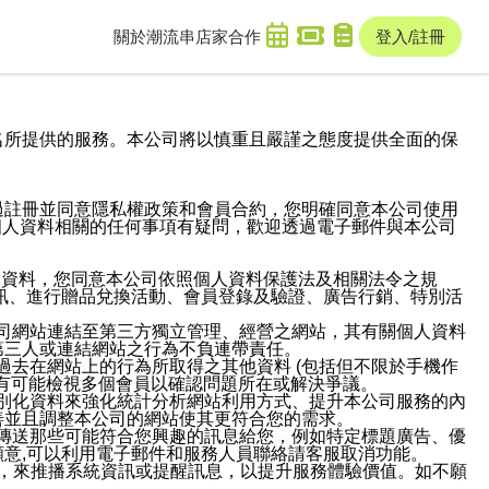
關於潮流串
店家合作
登入/註冊
域名及次級網域名所提供的服務。本公司將以慎重且嚴謹之態度提供全面的保
過註冊並同意隱私權政策和會員合約，您明確同意本公司使用
與個人資料相關的任何事項有疑問，歡迎透過電子郵件與本公司
人資料，您同意本公司依照個人資料保護法及相關法令之規
訊、進行贈品兌換活動、會員登錄及驗證、廣告行銷、特別活
本公司網站連結至第三方獨立管理、經營之網站，其有關個人資料
第三人或連結網站之行為不負連帶責任。
或過去在網站上的行為所取得之其他資料 (包括但不限於手機作
也有可能檢視多個會員以確認問題所在或解決爭議。
識別化資料來強化統計分析網站利用方式、提升本公司服務的內
善並且調整本公司的網站使其更符合您的需求。
並傳送那些可能符合您興趣的訊息給您，例如特定標題廣告、優
意,可以利用電子郵件和服務人員聯絡請客服取消功能。
帳號，來推播系統資訊或提醒訊息，以提升服務體驗價值。如不願