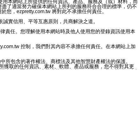
對於因為使用本網站上所提供的任何資訊、產品、服務及（或）材料，而
m.tw 已經盡了適當努力確保本網站上所列的服務符合合理的標準，仍不
ezpretty.com.tw 將對此不承擔任何責任。
均應依誠實信用、平等互惠原則，共商解決之道。
力的法律責任。您理解使用本網站時及他人使用您的登錄資訊使用本
ty.com.tw 控制，我們對其內容不承擔任何責任。在本網站上加
約中所包含的著作權法、商標法及其他智慧財產權法的保護。
網站上所獲取的任何資訊、素材、軟體、產品或服務，您不得對其更
不應被解釋為任何暗示或其他任何許可，或任何著作權法、商標
違反此規定，我們將追究其法律責任。
任何損失、責任及協力廠商的任何索賠或要求（包括律師費），將由
站而獲取到的資訊，而導致您遭受的任何風險或損失，將由您自
用本網站而造成的任何損失負責，同時，您會在此放棄有關此損失的所有及
伺服器不會發生缺陷，其中包括但不僅限於病毒或其他有害元素。對於
w 控制範圍的任何病毒感染、BUG、篡改、技術故障、錯誤、遺
有明示、暗示或法定及其他聲明、保證和條款均予以最大限度的排除，
定目的等。 ezpretty.com.tw 不能持續或在某階段
方便目的，其不應影響這些條款的範圍或意義，或是產生其他的
或任何協力廠商承擔任何責任。 在每次訪問網站時，您應檢查一下這