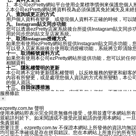
1、本公司ezPretty網站平台使用企業標準慣例來保護
2.本公司ezPretty網站將資料視為必須保護其免於滅
八、查詢或更正的方式
用戶個人資料有變更、或發現個人資料不正確的時候，可以隨時
九、Instagram貼文同步功能
您可以透過ezPretty店家系統後台所提供Instagram貼文同
用於同步您的貼文至店家系統。
十、取消Instagram授權方式
如果您有使用ezPretty網站所提供Instagram貼文同
可以登入店家系統後台使用取消授權功能，系統將立即清除您的
十一、取消帳號資料方式
如果您有使用本公司ezPretty網站所提供功能，您可以於任何
相關資料。
十二、隱私權聲明的更新
本公司將不定時更新隱私權聲明，以反映服務的變更和顧客的意見反
內容有所變更，或是處理您個人資訊的方式有所變動，本公司一
的個人資訊。
十三、自我保護措施
請妥善保管您的使用者名稱、密碼及個人資料，不要提供給
服務條款
窗，以防止他人讀取您的個人資料、信件或進入所機關管理
×
十四、傳送宣傳本站資訊或電子郵件之政策
您同意本公司網站，透過您所提供的郵件地址與您取得聯絡
ezpretty.com.tw 聲明
停止接收這些資料或電子郵件。
使用本網站即表示完全同意無條件接受，使用並遵守本網站所有條款。您與
十五、訊息通知
規範詳列於下。如未閱讀或不接受此規範請勿使用本網站，一旦使用本
本公司/本服務將以通知型訊息傳送重要訊息給您。即使未加
免責規範
本公司/本服務傳送之通知型訊息以對您有效且重要的訊息為
您要注意，ezpretty.com.tw 不保證本網站上所發佈
1.LINE 帳號設定的電話號碼與本公司/本服務所傳來的電話
均可能不準確或是存在拼寫錯誤。您在本網站上所進行的所有預訂服務均是與
2.該 LINE 帳號已在 LINE APP 設定中，同意接收通知型訊