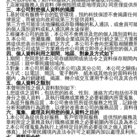
7.店家端服務人員資料 (舉例拍照或是地理資訊) 同意僅提
三、本公司對您個人資料的揭露
1.基於現有服務平台的監管環境，預約科技保證不會揭露任
律規定，而被迫向政府或第三方提供資料。
第三方也可能非法地攔截或存取傳輸的私人通訊，或會員可
的個人識別資料或私人通訊將永遠保密。
2.根據本公司的政策，本公司不會將涉及您的個人識別資料
3. 本公司、所屬集團、關係企業或與其合作行銷之第三方
將提供您表示拒絕行銷之方式，本公司不會向您索取相關費
務合作公司或第三方業務合作公司將立即停止利用您的個人
四、個人資料利用之期間、地區、對象及方式如下
1.期間：您同意於本公司存續期間或依法令之資料保存期間
2.地區：就中華民國領域內。
3.對象：本公司所屬公司(本公司)及其分公司、本公司之關
4.方式：以電話、簡訊、電子郵件、紙本或其他合於當時科
圍內，為行銷建檔、揭露、轉介或交互運用予本公司及其合
五、個人資料之類別
本聲明所指之個人資料類別如下:
1.您提供之資料，包括您的姓名、性別、連絡方式(包括但不
身分之個人資料，及執行職務或業務之必要範圍內所需蒐集
2.為提升服務品質，本公司會依照所提供服務之性質，記錄
分析和網路行為調查，以便於改善本公司的服務品質，資料
六、蒐集、處理及利用您的個人資料之目的
1.本公司為提供良好服務、客戶管理與服務、提供預約服務
章程所定之業務及執行職務或業務之必要範圍內等以及為本
2.本公司僅蒐集為執行上述特定目的所必要提供之個人資料
傳真)，於中華民國境內及法令許可之範圍內加以處理及利用
七、資料安全性