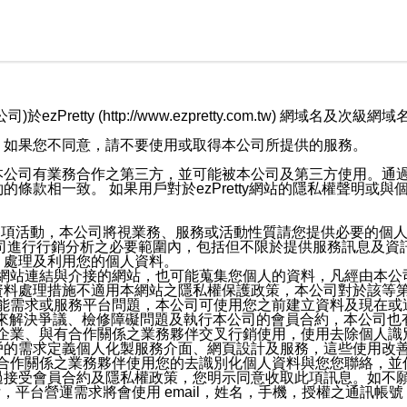
retty (http://www.ezpretty.com.tw) 網
，如果您不同意，請不要使用或取得本公司所提供的服務。
本公司有業務合作之第三方，並可能被本公司及第三方使用。通
條款相一致。 如果用戶對於ezPretty網站的隱私權聲明或
各項活動，本公司將視業務、服務或活動性質請您提供必要的個
公司進行行銷分析之必要範圍內，包括但不限於提供服務訊息及資
、處理及利用您的個人資料。
etty網站連結與介接的網站，也可能蒐集您個人的資料，凡經由
資料處理措施不適用本網站之隱私權保護政策，本公司對於該等
服務功能需求或服務平台問題，本公司可使用您之前建立資料及現在
，來解決爭議、檢修障礙問題及執行本公司的會員合約，本公司
關係企業、與有合作關係之業務夥伴交叉行銷使用，使用去除個人
戶的需求定義個人化製服務介面、網頁設計及服務，這些使用改
與有合作關係之業務夥伴使用您的去識別化個人資料與您您聯絡，
接受會員合約及隱私權政策，您明示同意收取此項訊息。如不願
，平台營運需求將會使用 email，姓名，手機，授權之通訊