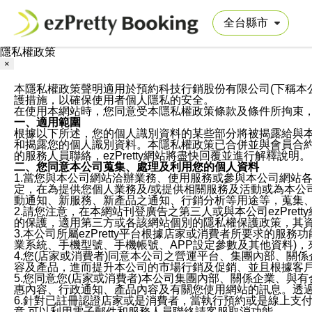
隱私權政策
×
本隱私權政策聲明適用於預約科技行銷股份有限公司(下稱本公司)於ezP
護措施，以確保使用者個人隱私的安全。
在使用本網站時，您同意受本隱私權政策條款及條件所拘束
一、適用範圍
根據以下所述，您的個人識別資料的某些部分將被揭露給與
和揭露您的個人識別資料。本隱私權政策已合併並與會員合約的
的服務人員聯絡，ezPretty網站將盡快回覆並進行解釋說明。
二、您同意本公司蒐集、處理及利用您的個人資料
1.當您與本公司網站洽辦業務、使用服務或參與本公司網站
定，在為提供您個人業務及/或提供相關服務及活動或為本
動通知、新服務、新產品之通知、行銷分析等用途等，蒐集
2.請您注意，在本網站刊登廣告之第三人或與本公司ezPr
的保護，適用第三方或各該網站個別的隱私權保護政策，其
3.本公司所屬ezPretty平台根據店家或消費者所要求的
業系統、手機型號、手機帳號、APP設定參數及其他資料)
4.您(店家或消費者)同意本公司之營運平台、集團內部、
容及產品，進而提升本公司的市場行銷及促銷、並且根據客
5.您同意您(店家或消費者)本公司集團內部、關係企業、
惠內容、行政通知、產品內容及有關您使用網站的訊息。透過
6.針對已註冊認證店家或是消費者，當執行預約或是線上支付
意,可以利用電子郵件和服務人員聯絡請客服取消功能。