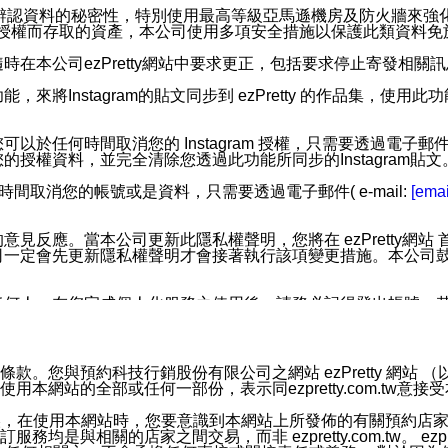
您個人辨認資料的秘密性，特別使用最高等級亞馬遜機房及防火牆來
失及未經授權而存取的資產，本公司使用多項安全措施以保護此類資料
在本公司ezPretty網站中要求更正，包括要求停止寄發相關
步功能，來將Instagram的貼文同步到 ezPretty 的作品集，使
步功能，您可以於任何時間取消您的 Instagram 授權，只需要
授權資料，並完全清除您透過此功能所同步的Instagram貼文
時間取消您的帳號或是資料，只需要透過電子郵件( e-mail:
[emai
應。當本公司更新此隱私權聲明，您將在 ezPretty網站 首頁
定會先更新隱私權聲明才會接著執行該項變更措施。本公司鼓勵您定
任何人。在您完成個人化服務之使用後，請務必記得登出帳號。
區。
並傳送或宣傳本網站各項服務之資料或電子郵件供您參考。您能
預約科技行銷股份有限公司之網站 ezPretty 網站 （以下皆稱 
網站的全部或任何一部份，表示同ezpretty.com.tw意
入本公司/本服務好友，您仍可接收到通知型訊息。
限，以廣告或其他目的的訊息皆不會被傳送。滿足以下三個條件
的資訊均無誤，在使用本網站時，您要意識到本網站上所發佈的有關預
號碼比對相符。
相關的店家之間交易，而非 ezpretty.com.tw。 ezpr
息。