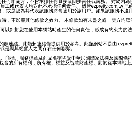
屬於買賣行為的任何相關方，不會承擔任何直接或間接責任或義務。 
人員、員工或代表人均對此不承擔任何責任。 儘管ezpretty.co
薦的服務，或是認為其代表該服務將會適用於該用戶。如果該服務不適用於您，
有一部無效時，不影響其他條款之效力。 本條款如有未盡之處，雙方
的合法年齡。可以針對您在使用本網站時產生的任何責任，形成有約束
官方帳號或認證官方帳號的通知型訊息。
網站的超連結。此類超連結僅提供用於參考。此類網站不是由 ezpret
或是與其經營人之間存在任何聯繫。
鈕、商標、服務標章及商品名稱均受中華民國國家法律及國際條
這些素材中所包含的所有權利，所有權、權益及智慧財產權。對於從本
或出售。除非本協議中明確指出，這些條款和條件中的任何內容
或任何協力廠商的業主權益中規定的任何權利的推斷結果。 如有任何人
其分公司、所屬機構、管理人員、代理人及其他合作夥伴和員工遭受的
構、管理人員、代理人及其他合作夥伴和員工不受損失。
依賴本網站上所提供的資訊、產品、服務或素材或通過使用本網
etty.com.tw提供電信及網路服務的提供商不會因您使用或不能使
etty.com.tw 不聲明、保證或承諾本網站或支持該網站的
影響本網站任何部分正常運行，且超出ezpretty.com.t
com.tw 不承擔任何責任。 在適用法律許可的最大範圍內，所
諾，其中包括但不僅限於其精確性、完整性或適銷性、品質或適用於特
些條款或是這些條款相關的權利。這些條款中使用的標題僅為了
款之內容及本網站上內容而不另行通知，同時，不對您、其他任何用戶