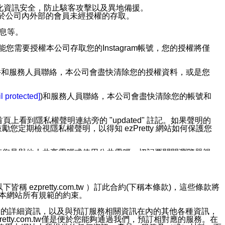
強化資訊安全，防止駭客攻擊以及異地備援。
免於公司內外部的會員未經授權的存取。
訊息等。
用此功能您需要授權本公司存取您的Instagram帳號，您的授權將僅
透過電子郵件和服務人員聯絡，本公司會盡快清除您的授權資料，或是您
。
l protected]
)和服務人員聯絡，本公司會盡快清除您的帳號和
上看到隱私權聲明連結旁的 "updated" 註記。如果聲明的
期檢視隱私權聲明，以得知 ezPretty 網站如何保護您
若您是與他人共享電腦或使用公共電腦，切記要關閉瀏覽器視
依照該資料或電子郵件所指示之方法、說明或功能連結，隨時
ezpretty.com.tw ）訂此合約(下稱本條款)，這些條款將
接受本網站所有規範的約束。
者，將可收到通知型訊息。
約店家的詳細資訊，以及與預訂服務相關資訊在內的其他各種資訊，
etty.com.tw僅是便於您能夠通過我們，預訂相對應的服務。在